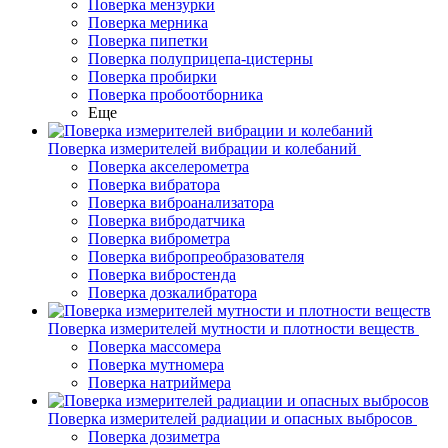
Поверка мензурки
Поверка мерника
Поверка пипетки
Поверка полуприцепа-цистерны
Поверка пробирки
Поверка пробоотборника
Еще
Поверка измерителей вибрации и колебаний
Поверка акселерометра
Поверка вибратора
Поверка виброанализатора
Поверка вибродатчика
Поверка виброметра
Поверка вибропреобразователя
Поверка вибростенда
Поверка дозкалибратора
Поверка измерителей мутности и плотности веществ
Поверка массомера
Поверка мутномера
Поверка натриймера
Поверка измерителей радиации и опасных выбросов
Поверка дозиметра