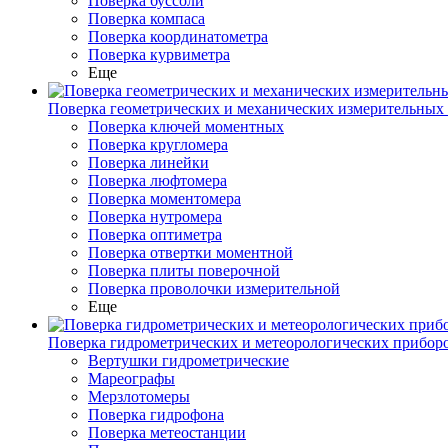
Поверка буссоли
Поверка компаса
Поверка координатометра
Поверка курвиметра
Еще
Поверка геометрических и механических измерительных
Поверка ключей моментных
Поверка кругломера
Поверка линейки
Поверка люфтомера
Поверка моментомера
Поверка нутромера
Поверка оптиметра
Поверка отвертки моментной
Поверка плиты поверочной
Поверка проволочки измерительной
Еще
Поверка гидрометрических и метеорологических прибор
Вертушки гидрометрические
Мареографы
Мерзлотомеры
Поверка гидрофона
Поверка метеостанции