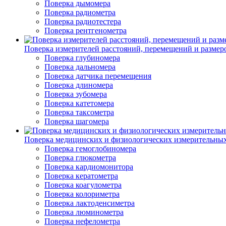
Поверка дымомера
Поверка радиометра
Поверка радиотестера
Поверка рентгенометра
Поверка измерителей расстояний, перемещений и размер
Поверка глубиномера
Поверка дальномера
Поверка датчика перемещения
Поверка длиномера
Поверка зубомера
Поверка катетомера
Поверка таксометра
Поверка шагомера
Поверка медицинских и физиологических измерительны
Поверка гемоглобиномера
Поверка глюкометра
Поверка кардиомонитора
Поверка кератометра
Поверка коагулометра
Поверка колориметра
Поверка лактоденсиметра
Поверка люминометра
Поверка нефелометра