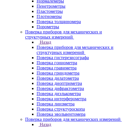
Нормалемеры
Пенетрометры
Пластометры
Плотномеры
Поверка толщиномера
Порометры
Поверка приборов для механических и
структурных измерений
Назад
Поверка приборов для механических и
структурных измерений
Поверка гистерезисографа
Поверка гониометра
Поверка гравиметра
Поверка гриндометра
Поверка дилатометра
Поверка диоптриметра
Поверка дифрактометра
Поверка диэлькометра
Поверка интерферометра
Поверка линзметра
Поверка структуроскопа
Поверка эвольвентомера
Поверка приборов для механических измерений
Назад