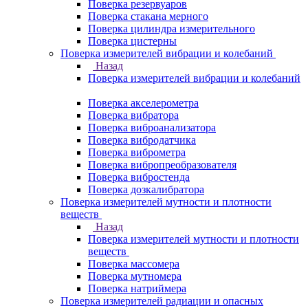
Поверка резервуаров
Поверка стакана мерного
Поверка цилиндра измерительного
Поверка цистерны
Поверка измерителей вибрации и колебаний
Назад
Поверка измерителей вибрации и колебаний
Поверка акселерометра
Поверка вибратора
Поверка виброанализатора
Поверка вибродатчика
Поверка виброметра
Поверка вибропреобразователя
Поверка вибростенда
Поверка дозкалибратора
Поверка измерителей мутности и плотности
веществ
Назад
Поверка измерителей мутности и плотности
веществ
Поверка массомера
Поверка мутномера
Поверка натриймера
Поверка измерителей радиации и опасных