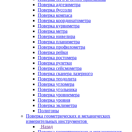
Поверка адгезиметра
Поверка буссоли
Поверка компаса
Поверка координатометра
Поверка курвиметра
Поверка метра
Поверка нивелира
Поверка планиметра
Поверка профилометра
Поверка рейки
Поверка ростомера
Поверка рулетки
Поверка сейсмометра
Поверка сканера лазерного
Поверка теодолита
Поверка угломера
Поверка угольника
Поверка уровнемера
Поверка уровня
Поверка эклиметра
Полигоны
Поверка геометрических и механических
измерительных инструментов
Назад
Поверка геометрических и механических