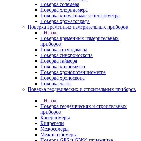
Поверка солемера
Поверка хлоридомера
Поверка хромато-масс-спектрометра
Поверка хроматографа
Поверка временных измерительных приборов
Назад
Поверка временных измерительных
приборов
Поверка секундомера
Поверка синхроноскопа
Поверка таймера
Поверка хронометра
Поверка хронопотенциометра
Поверка хроноскопа
Поверка часов
Поверка геодезических и строительных приборов
Назад
Поверка геодезических и строительных
приборов
Каверномеры
Кипрегели
Межосемеры
Межцентромеры
Поверка GPS и GNSS приемника