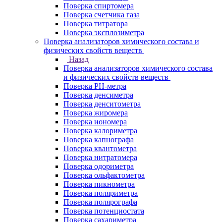
Поверка спиртомера
Поверка счетчика газа
Поверка титратора
Поверка эксплозиметра
Поверка анализаторов химического состава и
физических свойств веществ
Назад
Поверка анализаторов химического состава
и физических свойств веществ
Поверка PH-метра
Поверка денсиметра
Поверка денситометра
Поверка жиромера
Поверка иономера
Поверка калориметра
Поверка капнографа
Поверка квантометра
Поверка нитратомера
Поверка одориметра
Поверка ольфактометра
Поверка пикнометра
Поверка поляриметра
Поверка полярографа
Поверка потенциостата
Поверка сахариметра