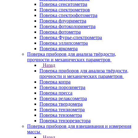
Поверка сенситометра
Поверка спектрометров
Поверка спектрофотометра
Поверка флуориметра
Поверка фотоколориметра
Поверка фотометра
Поверка Фурье-спектрометра
Поверка эллипсометра
Поверка яркомера
Поверка приборов для анализа твёрдости,
прочности и механических параметров
Назад
Поверка приборов для анализа твёрдости,
прочности и механических параметров
Поверка копра
Поверка порозиметра
Поверка пресса
Поверка релаксометра
Поверка твердомера
Поверка тензиометра
Поверка тензометра
Поверка тензорезистора
Поверка приборов для взвешивания и измерения
массы
Назад