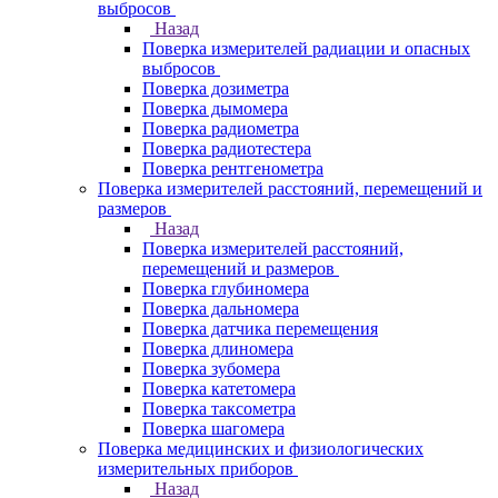
выбросов
Назад
Поверка измерителей радиации и опасных
выбросов
Поверка дозиметра
Поверка дымомера
Поверка радиометра
Поверка радиотестера
Поверка рентгенометра
Поверка измерителей расстояний, перемещений и
размеров
Назад
Поверка измерителей расстояний,
перемещений и размеров
Поверка глубиномера
Поверка дальномера
Поверка датчика перемещения
Поверка длиномера
Поверка зубомера
Поверка катетомера
Поверка таксометра
Поверка шагомера
Поверка медицинских и физиологических
измерительных приборов
Назад