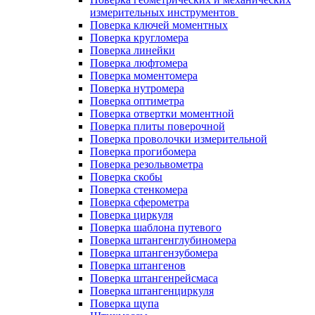
измерительных инструментов
Поверка ключей моментных
Поверка кругломера
Поверка линейки
Поверка люфтомера
Поверка моментомера
Поверка нутромера
Поверка оптиметра
Поверка отвертки моментной
Поверка плиты поверочной
Поверка проволочки измерительной
Поверка прогибомера
Поверка резольвометра
Поверка скобы
Поверка стенкомера
Поверка сферометра
Поверка циркуля
Поверка шаблона путевого
Поверка штангенглубиномера
Поверка штангензубомера
Поверка штангенов
Поверка штангенрейсмаса
Поверка штангенциркуля
Поверка щупа