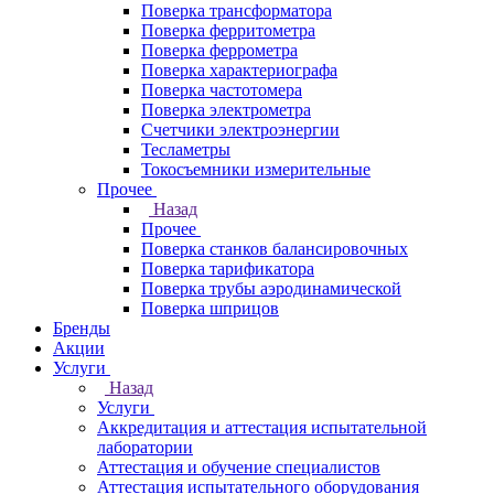
Поверка трансформатора
Поверка ферритометра
Поверка феррометра
Поверка характериографа
Поверка частотомера
Поверка электрометра
Счетчики электроэнергии
Тесламетры
Токосъемники измерительные
Прочее
Назад
Прочее
Поверка станков балансировочных
Поверка тарификатора
Поверка трубы аэродинамической
Поверка шприцов
Бренды
Акции
Услуги
Назад
Услуги
Аккредитация и аттестация испытательной
лаборатории
Аттестация и обучение специалистов
Аттестация испытательного оборудования