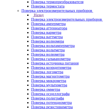
Поверка термопреобразователя
Поверка термостата
Поверка электроизмерительных приборов
Назад
Поверка электроизмерительных приборов
Поверка амперметра
Поверка аттенюатора
Поверка варметра
Поверка ваттметра
Поверка волномера
Поверка вольтамперметра
Поверка вольтметра
Поверка волюметра
Поверка гальванометра
Поверка источника питания
Поверка коэрцитиметра
Поверка логометра
Поверка магнитометра
Поверка микрометра
Поверка мультиметра
Поверка омметра
Поверка осциллографа
Поверка полиграфа
Поверка потенциометра
Поверка резистивиметра