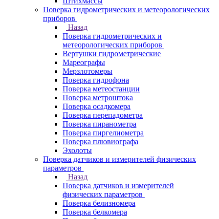
Штихмассы
Поверка гидрометрических и метеорологических
приборов
Назад
Поверка гидрометрических и
метеорологических приборов
Вертушки гидрометрические
Мареографы
Мерзлотомеры
Поверка гидрофона
Поверка метеостанции
Поверка метроштока
Поверка осадкомера
Поверка перепадометра
Поверка пиранометра
Поверка пиргелиометра
Поверка плювиографа
Эхолоты
Поверка датчиков и измерителей физических
параметров
Назад
Поверка датчиков и измерителей
физических параметров
Поверка белизномера
Поверка белкомера