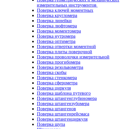
измерительных инструментов
Поверка ключей моментных
Поверка кругломера
Поверка линейки
Поверка люфтомера
Поверка моментомера
Поверка нутромера
Поверка оптиметра
Поверка отвертки моментной
Поверка плиты поверочной
Поверка проволочки измерительной
Поверка прогибомера
Поверка резольвометра
Поверка скобы
Поверка стенкомера
Поверка сферометра
Поверка циркуля
Поверка шаблона путевого
Поверка штангенглубиномера
Поверка штангензубомера
Поверка штангенов
Поверка штангенрейсмаса
Поверка штангенциркуля
Поверка щупа