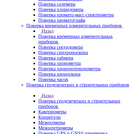
Поверка солемера
Поверка хлоридомера
Поверка хромато-масс-спектрометра
Поверка хроматографа
Поверка временных измерительных приборов
Назад
Поверка временных измерительных
приборов
Поверка секундомера
Поверка синхроноскопа
Поверка таймера
Поверка хронометра
Поверка хронопотенциометра
Поверка хроноскопа
Поверка часов
Поверка геодезических и строительных приборов
Назад
Поверка геодезических и строительных
приборов
Каверномеры
Кипрегели
Межосемеры
Межцентромеры
Поверка GPS и GNSS приемника