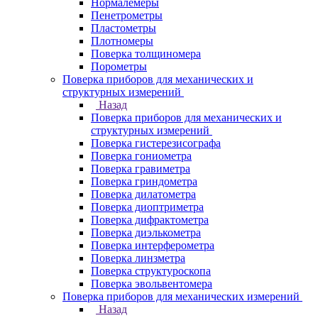
Нормалемеры
Пенетрометры
Пластометры
Плотномеры
Поверка толщиномера
Порометры
Поверка приборов для механических и
структурных измерений
Назад
Поверка приборов для механических и
структурных измерений
Поверка гистерезисографа
Поверка гониометра
Поверка гравиметра
Поверка гриндометра
Поверка дилатометра
Поверка диоптриметра
Поверка дифрактометра
Поверка диэлькометра
Поверка интерферометра
Поверка линзметра
Поверка структуроскопа
Поверка эвольвентомера
Поверка приборов для механических измерений
Назад