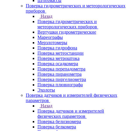
Штихмассы
Поверка гидрометрических и метеорологических
приборов
Назад
Поверка гидрометрических и
метеорологических приборов
Вертушки гидрометрические
Мареографы
Мерзлотомеры
Поверка гидрофона
Поверка метеостанции
Поверка метроштока
Поверка осадкомера
Поверка перепадометра
Поверка пиранометра
Поверка пиргелиометра
Поверка плювиографа
Эхолоты
Поверка датчиков и измерителей физических
параметров
Назад
Поверка датчиков и измерителей
физических параметров
Поверка белизномера
Поверка белкомера