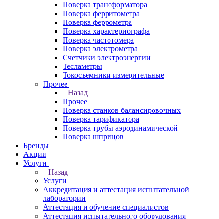
Поверка трансформатора
Поверка ферритометра
Поверка феррометра
Поверка характериографа
Поверка частотомера
Поверка электрометра
Счетчики электроэнергии
Тесламетры
Токосъемники измерительные
Прочее
Назад
Прочее
Поверка станков балансировочных
Поверка тарификатора
Поверка трубы аэродинамической
Поверка шприцов
Бренды
Акции
Услуги
Назад
Услуги
Аккредитация и аттестация испытательной
лаборатории
Аттестация и обучение специалистов
Аттестация испытательного оборудования