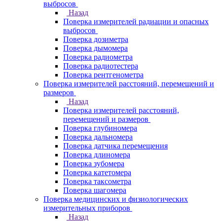
выбросов
Назад
Поверка измерителей радиации и опасных
выбросов
Поверка дозиметра
Поверка дымомера
Поверка радиометра
Поверка радиотестера
Поверка рентгенометра
Поверка измерителей расстояний, перемещений и
размеров
Назад
Поверка измерителей расстояний,
перемещений и размеров
Поверка глубиномера
Поверка дальномера
Поверка датчика перемещения
Поверка длиномера
Поверка зубомера
Поверка катетомера
Поверка таксометра
Поверка шагомера
Поверка медицинских и физиологических
измерительных приборов
Назад