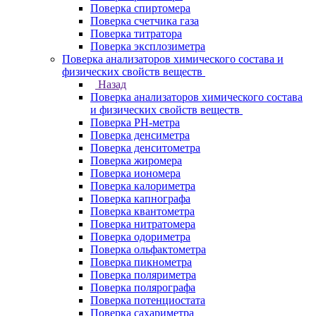
Поверка спиртомера
Поверка счетчика газа
Поверка титратора
Поверка эксплозиметра
Поверка анализаторов химического состава и
физических свойств веществ
Назад
Поверка анализаторов химического состава
и физических свойств веществ
Поверка PH-метра
Поверка денсиметра
Поверка денситометра
Поверка жиромера
Поверка иономера
Поверка калориметра
Поверка капнографа
Поверка квантометра
Поверка нитратомера
Поверка одориметра
Поверка ольфактометра
Поверка пикнометра
Поверка поляриметра
Поверка полярографа
Поверка потенциостата
Поверка сахариметра