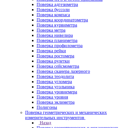
Поверка адгезиметра
Поверка буссоли
Поверка компаса
Поверка координатометра
Поверка курвиметра
Поверка метра
Поверка нивелира
Поверка планиметра
Поверка профилометра
Поверка рейки
Поверка ростомера
Поверка рулетки
Поверка сейсмометра
Поверка сканера лазерного
Поверка теодолита
Поверка угломера
Поверка угольника
Поверка уровнемера
Поверка уровня
Поверка эклиметра
Полигоны
Поверка геометрических и механических
измерительных инструментов
Назад
Поверка геометрических и механических