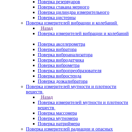
Поверка резервуаров
Поверка стакана мерного
Поверка цилиндра измерительного
Поверка цистерны
Поверка измерителей вибрации и колебаний
Назад
Поверка измерителей вибрации и колебаний
Поверка акселерометра
Поверка вибратора
Поверка виброанализатора
Поверка вибродатчика
Поверка виброметра
Поверка вибропреобразователя
Поверка вибростенда
Поверка дозкалибратора
Поверка измерителей мутности и плотности
веществ
Назад
Поверка измерителей мутности и плотности
веществ
Поверка массомера
Поверка мутномера
Поверка натриймера
Поверка измерителей радиации и опасных