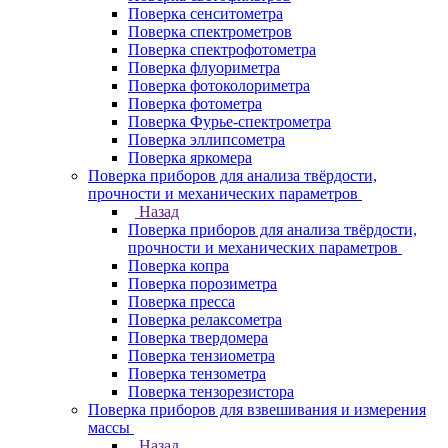
Поверка сенситометра
Поверка спектрометров
Поверка спектрофотометра
Поверка флуориметра
Поверка фотоколориметра
Поверка фотометра
Поверка Фурье-спектрометра
Поверка эллипсометра
Поверка яркомера
Поверка приборов для анализа твёрдости,
прочности и механических параметров
Назад
Поверка приборов для анализа твёрдости,
прочности и механических параметров
Поверка копра
Поверка порозиметра
Поверка пресса
Поверка релаксометра
Поверка твердомера
Поверка тензиометра
Поверка тензометра
Поверка тензорезистора
Поверка приборов для взвешивания и измерения
массы
Назад