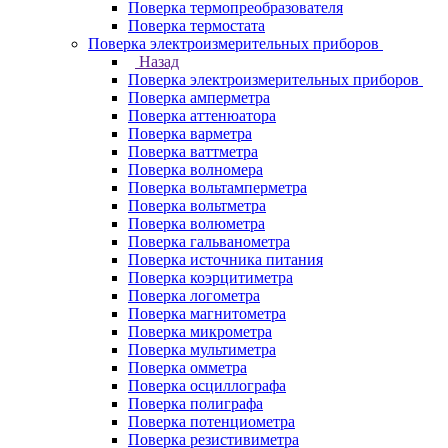
Поверка термопреобразователя
Поверка термостата
Поверка электроизмерительных приборов
Назад
Поверка электроизмерительных приборов
Поверка амперметра
Поверка аттенюатора
Поверка варметра
Поверка ваттметра
Поверка волномера
Поверка вольтамперметра
Поверка вольтметра
Поверка волюметра
Поверка гальванометра
Поверка источника питания
Поверка коэрцитиметра
Поверка логометра
Поверка магнитометра
Поверка микрометра
Поверка мультиметра
Поверка омметра
Поверка осциллографа
Поверка полиграфа
Поверка потенциометра
Поверка резистивиметра