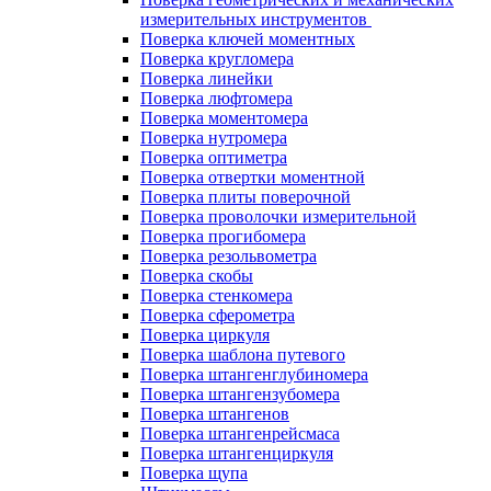
измерительных инструментов
Поверка ключей моментных
Поверка кругломера
Поверка линейки
Поверка люфтомера
Поверка моментомера
Поверка нутромера
Поверка оптиметра
Поверка отвертки моментной
Поверка плиты поверочной
Поверка проволочки измерительной
Поверка прогибомера
Поверка резольвометра
Поверка скобы
Поверка стенкомера
Поверка сферометра
Поверка циркуля
Поверка шаблона путевого
Поверка штангенглубиномера
Поверка штангензубомера
Поверка штангенов
Поверка штангенрейсмаса
Поверка штангенциркуля
Поверка щупа