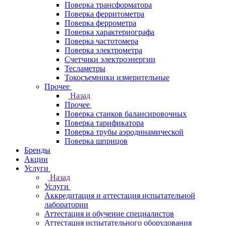
Поверка трансформатора
Поверка ферритометра
Поверка феррометра
Поверка характериографа
Поверка частотомера
Поверка электрометра
Счетчики электроэнергии
Тесламетры
Токосъемники измерительные
Прочее
Назад
Прочее
Поверка станков балансировочных
Поверка тарификатора
Поверка трубы аэродинамической
Поверка шприцов
Бренды
Акции
Услуги
Назад
Услуги
Аккредитация и аттестация испытательной
лаборатории
Аттестация и обучение специалистов
Аттестация испытательного оборудования