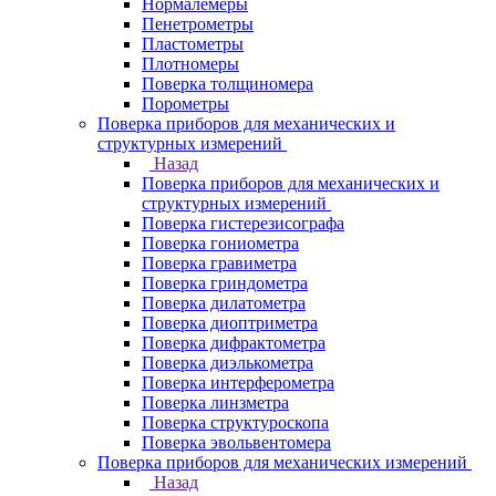
Нормалемеры
Пенетрометры
Пластометры
Плотномеры
Поверка толщиномера
Порометры
Поверка приборов для механических и
структурных измерений
Назад
Поверка приборов для механических и
структурных измерений
Поверка гистерезисографа
Поверка гониометра
Поверка гравиметра
Поверка гриндометра
Поверка дилатометра
Поверка диоптриметра
Поверка дифрактометра
Поверка диэлькометра
Поверка интерферометра
Поверка линзметра
Поверка структуроскопа
Поверка эвольвентомера
Поверка приборов для механических измерений
Назад