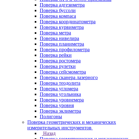
Поверка адгезиметра
Поверка буссоли
Поверка компаса
Поверка координатометра
Поверка курвиметра
Поверка метра
Поверка нивелира
Поверка планиметра
Поверка профилометра
Поверка рейки
Поверка ростомера
Поверка рулетки
Поверка сейсмометра
Поверка сканера лазерного
Поверка теодолита
Поверка угломера
Поверка угольника
Поверка уровнемера
Поверка уровня
Поверка эклиметра
Полигоны
Поверка геометрических и механических
измерительных инструментов
Назад
Поверка геометрических и механических