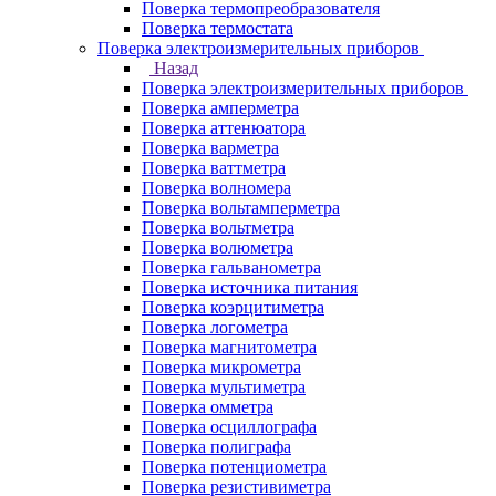
Поверка термопреобразователя
Поверка термостата
Поверка электроизмерительных приборов
Назад
Поверка электроизмерительных приборов
Поверка амперметра
Поверка аттенюатора
Поверка варметра
Поверка ваттметра
Поверка волномера
Поверка вольтамперметра
Поверка вольтметра
Поверка волюметра
Поверка гальванометра
Поверка источника питания
Поверка коэрцитиметра
Поверка логометра
Поверка магнитометра
Поверка микрометра
Поверка мультиметра
Поверка омметра
Поверка осциллографа
Поверка полиграфа
Поверка потенциометра
Поверка резистивиметра