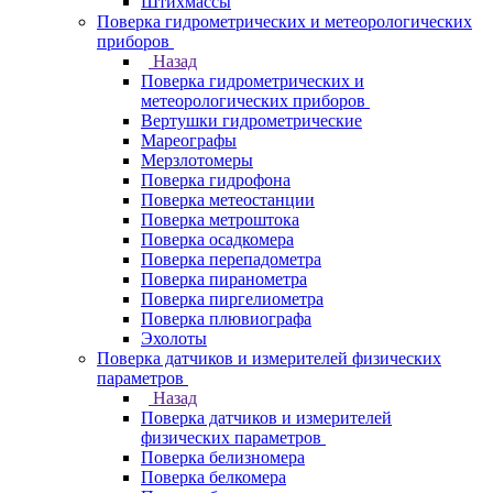
Штихмассы
Поверка гидрометрических и метеорологических
приборов
Назад
Поверка гидрометрических и
метеорологических приборов
Вертушки гидрометрические
Мареографы
Мерзлотомеры
Поверка гидрофона
Поверка метеостанции
Поверка метроштока
Поверка осадкомера
Поверка перепадометра
Поверка пиранометра
Поверка пиргелиометра
Поверка плювиографа
Эхолоты
Поверка датчиков и измерителей физических
параметров
Назад
Поверка датчиков и измерителей
физических параметров
Поверка белизномера
Поверка белкомера