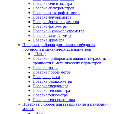
Поверка сенситометра
Поверка спектрометров
Поверка спектрофотометра
Поверка флуориметра
Поверка фотоколориметра
Поверка фотометра
Поверка Фурье-спектрометра
Поверка эллипсометра
Поверка яркомера
Поверка приборов для анализа твёрдости,
прочности и механических параметров
Назад
Поверка приборов для анализа твёрдости,
прочности и механических параметров
Поверка копра
Поверка порозиметра
Поверка пресса
Поверка релаксометра
Поверка твердомера
Поверка тензиометра
Поверка тензометра
Поверка тензорезистора
Поверка приборов для взвешивания и измерения
массы
Назад