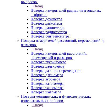
выбросов
Назад
Поверка измерителей радиации и опасных
выбросов
Поверка дозиметра
Поверка дымомера
Поверка радиометра
Поверка радиотестера
Поверка рентгенометра
Поверка измерителей расстояний, перемещений и
размеров
Назад
Поверка измерителей расстояний,
перемещений и размеров
Поверка глубиномера
Поверка дальномера
Поверка датчика перемещения
Поверка длиномера
Поверка зубомера
Поверка катетомера
Поверка таксометра
Поверка шагомера
Поверка медицинских и физиологических
измерительных приборов
Назад