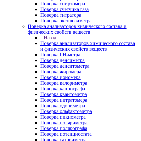
Поверка спиртомера
Поверка счетчика газа
Поверка титратора
Поверка эксплозиметра
Поверка анализаторов химического состава и
физических свойств веществ
Назад
Поверка анализаторов химического состава
и физических свойств веществ
Поверка PH-метра
Поверка денсиметра
Поверка денситометра
Поверка жиромера
Поверка иономера
Поверка калориметра
Поверка капнографа
Поверка квантометра
Поверка нитратомера
Поверка одориметра
Поверка ольфактометра
Поверка пикнометра
Поверка поляриметра
Поверка полярографа
Поверка потенциостата
Поверка сахариметра