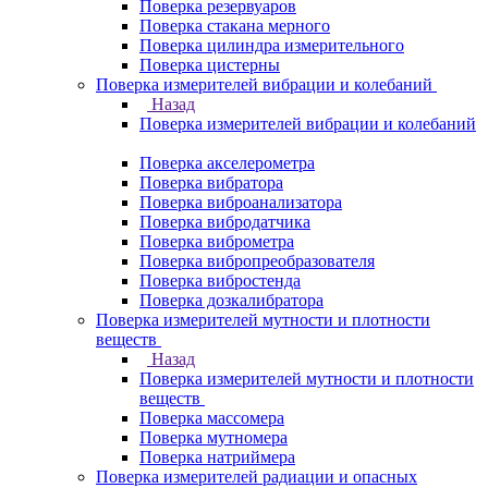
Поверка резервуаров
Поверка стакана мерного
Поверка цилиндра измерительного
Поверка цистерны
Поверка измерителей вибрации и колебаний
Назад
Поверка измерителей вибрации и колебаний
Поверка акселерометра
Поверка вибратора
Поверка виброанализатора
Поверка вибродатчика
Поверка виброметра
Поверка вибропреобразователя
Поверка вибростенда
Поверка дозкалибратора
Поверка измерителей мутности и плотности
веществ
Назад
Поверка измерителей мутности и плотности
веществ
Поверка массомера
Поверка мутномера
Поверка натриймера
Поверка измерителей радиации и опасных