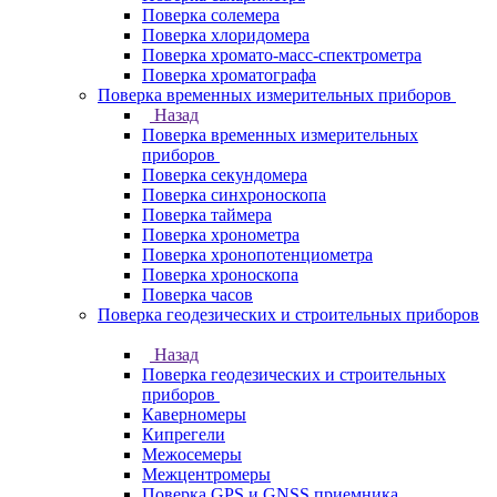
Поверка солемера
Поверка хлоридомера
Поверка хромато-масс-спектрометра
Поверка хроматографа
Поверка временных измерительных приборов
Назад
Поверка временных измерительных
приборов
Поверка секундомера
Поверка синхроноскопа
Поверка таймера
Поверка хронометра
Поверка хронопотенциометра
Поверка хроноскопа
Поверка часов
Поверка геодезических и строительных приборов
Назад
Поверка геодезических и строительных
приборов
Каверномеры
Кипрегели
Межосемеры
Межцентромеры
Поверка GPS и GNSS приемника