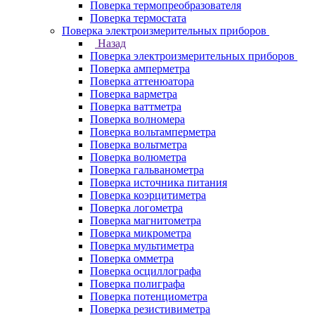
Поверка термопреобразователя
Поверка термостата
Поверка электроизмерительных приборов
Назад
Поверка электроизмерительных приборов
Поверка амперметра
Поверка аттенюатора
Поверка варметра
Поверка ваттметра
Поверка волномера
Поверка вольтамперметра
Поверка вольтметра
Поверка волюметра
Поверка гальванометра
Поверка источника питания
Поверка коэрцитиметра
Поверка логометра
Поверка магнитометра
Поверка микрометра
Поверка мультиметра
Поверка омметра
Поверка осциллографа
Поверка полиграфа
Поверка потенциометра
Поверка резистивиметра