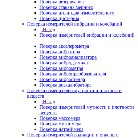
Поверка резервуаров
Поверка стакана мерного
Поверка цилиндра измерительного
Поверка цистерны
Поверка измерителей вибрации и колебаний
Назад
Поверка измерителей вибрации и колебаний
Поверка акселерометра
Поверка вибратора
Поверка виброанализатора
Поверка вибродатчика
Поверка виброметра
Поверка вибропреобразователя
Поверка вибростенда
Поверка дозкалибратора
Поверка измерителей мутности и плотности
веществ
Назад
Поверка измерителей мутности и плотности
веществ
Поверка массомера
Поверка мутномера
Поверка натриймера
Поверка измерителей радиации и опасных