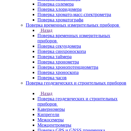
Поверка солемера
Поверка хлоридомера
Поверка хромато-масс-спектрометра
Поверка хроматографа
Поверка временных измерительных приборов
Назад
Поверка временных измерительных
приборов
Поверка секундомера
Поверка синхроноскопа
Поверка таймера
Поверка хронометра
Поверка хронопотенциометра
Поверка хроноскопа
Поверка часов
Поверка геодезических и строительных приборов
Назад
Поверка геодезических и строительных
приборов
Каверномеры
Кипрегели
Межосемеры
Межцентромеры
Поверка GPS и GNSS приемника