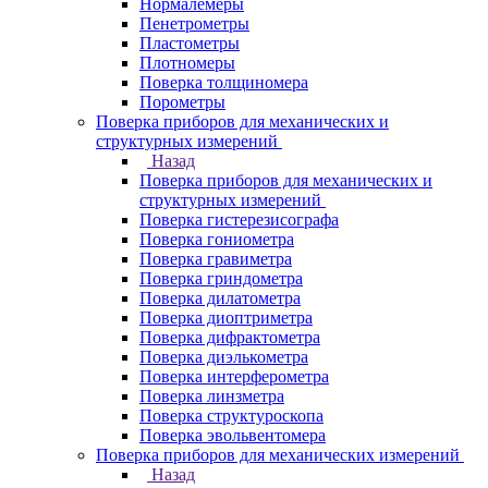
Нормалемеры
Пенетрометры
Пластометры
Плотномеры
Поверка толщиномера
Порометры
Поверка приборов для механических и
структурных измерений
Назад
Поверка приборов для механических и
структурных измерений
Поверка гистерезисографа
Поверка гониометра
Поверка гравиметра
Поверка гриндометра
Поверка дилатометра
Поверка диоптриметра
Поверка дифрактометра
Поверка диэлькометра
Поверка интерферометра
Поверка линзметра
Поверка структуроскопа
Поверка эвольвентомера
Поверка приборов для механических измерений
Назад