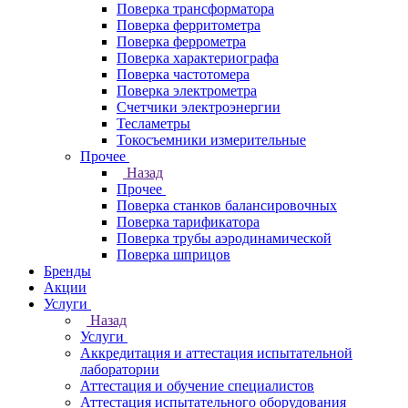
Поверка трансформатора
Поверка ферритометра
Поверка феррометра
Поверка характериографа
Поверка частотомера
Поверка электрометра
Счетчики электроэнергии
Тесламетры
Токосъемники измерительные
Прочее
Назад
Прочее
Поверка станков балансировочных
Поверка тарификатора
Поверка трубы аэродинамической
Поверка шприцов
Бренды
Акции
Услуги
Назад
Услуги
Аккредитация и аттестация испытательной
лаборатории
Аттестация и обучение специалистов
Аттестация испытательного оборудования