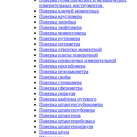
измерительных инструментов
Поверка ключей моментных
Поверка кругломера
Поверка линейки
Поверка люфтомера
Поверка моментомера
Поверка нутромера
Поверка оптиметра
Поверка отвертки моментной
Поверка плиты поверочной
Поверка проволочки измерительной
Поверка прогибомера
Поверка резольвометра
Поверка скобы
Поверка стенкомера
Поверка сферометра
Поверка циркуля
Поверка шаблона путевого
Поверка штангенглубиномера
Поверка штангензубомера
Поверка штангенов
Поверка штангенрейсмаса
Поверка штангенциркуля
Поверка щупа