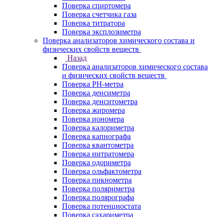
Поверка спиртомера
Поверка счетчика газа
Поверка титратора
Поверка эксплозиметра
Поверка анализаторов химического состава и
физических свойств веществ
Назад
Поверка анализаторов химического состава
и физических свойств веществ
Поверка PH-метра
Поверка денсиметра
Поверка денситометра
Поверка жиромера
Поверка иономера
Поверка калориметра
Поверка капнографа
Поверка квантометра
Поверка нитратомера
Поверка одориметра
Поверка ольфактометра
Поверка пикнометра
Поверка поляриметра
Поверка полярографа
Поверка потенциостата
Поверка сахариметра