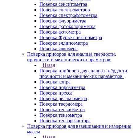
Поверка сенситометра
Поверка спектрометров
Поверка спектрофотометра
Поверка флуориметра
Поверка фотоколориметра
Поверка фотометра
Поверка Фурье-спектрометра
Поверка эллипсометра
Поверка яркомера
Поверка приборов для анализа твёрдости,
прочности и механических параметров
Назад
Поверка приборов для анализа твёрдости,
прочности и механических параметров
Поверка копра
Поверка порозиметра
Поверка пресса
Поверка релаксометра
Поверка твердомера
Поверка тензиометра
Поверка тензометра
Поверка тензорезистора
Поверка приборов для взвешивания и измерения
массы
Назад