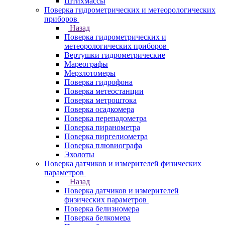
Штихмассы
Поверка гидрометрических и метеорологических
приборов
Назад
Поверка гидрометрических и
метеорологических приборов
Вертушки гидрометрические
Мареографы
Мерзлотомеры
Поверка гидрофона
Поверка метеостанции
Поверка метроштока
Поверка осадкомера
Поверка перепадометра
Поверка пиранометра
Поверка пиргелиометра
Поверка плювиографа
Эхолоты
Поверка датчиков и измерителей физических
параметров
Назад
Поверка датчиков и измерителей
физических параметров
Поверка белизномера
Поверка белкомера