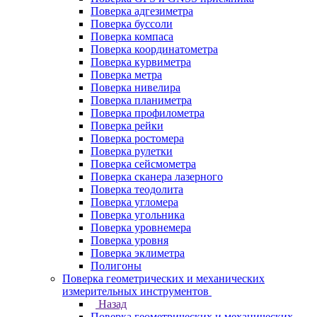
Поверка адгезиметра
Поверка буссоли
Поверка компаса
Поверка координатометра
Поверка курвиметра
Поверка метра
Поверка нивелира
Поверка планиметра
Поверка профилометра
Поверка рейки
Поверка ростомера
Поверка рулетки
Поверка сейсмометра
Поверка сканера лазерного
Поверка теодолита
Поверка угломера
Поверка угольника
Поверка уровнемера
Поверка уровня
Поверка эклиметра
Полигоны
Поверка геометрических и механических
измерительных инструментов
Назад
Поверка геометрических и механических