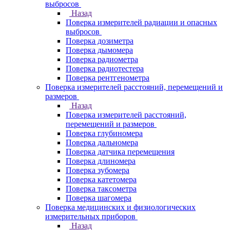
выбросов
Назад
Поверка измерителей радиации и опасных
выбросов
Поверка дозиметра
Поверка дымомера
Поверка радиометра
Поверка радиотестера
Поверка рентгенометра
Поверка измерителей расстояний, перемещений и
размеров
Назад
Поверка измерителей расстояний,
перемещений и размеров
Поверка глубиномера
Поверка дальномера
Поверка датчика перемещения
Поверка длиномера
Поверка зубомера
Поверка катетомера
Поверка таксометра
Поверка шагомера
Поверка медицинских и физиологических
измерительных приборов
Назад