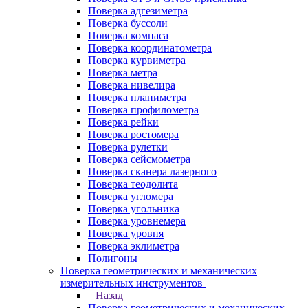
Поверка адгезиметра
Поверка буссоли
Поверка компаса
Поверка координатометра
Поверка курвиметра
Поверка метра
Поверка нивелира
Поверка планиметра
Поверка профилометра
Поверка рейки
Поверка ростомера
Поверка рулетки
Поверка сейсмометра
Поверка сканера лазерного
Поверка теодолита
Поверка угломера
Поверка угольника
Поверка уровнемера
Поверка уровня
Поверка эклиметра
Полигоны
Поверка геометрических и механических
измерительных инструментов
Назад
Поверка геометрических и механических