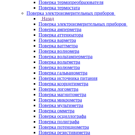
Поверка термопреобразователя
Поверка термостата
Поверка электроизмерительных приборов
Назад
Поверка электроизмерительных приборов
Поверка амперметра
Поверка аттенюатора
Поверка варметра
Поверка ваттметра
Поверка волномера
Поверка вольтамперметра
Поверка вольтметра
Поверка волюметра
Поверка гальванометра
Поверка источника питания
Поверка коэрцитиметра
Поверка логометра
Поверка магнитометра
Поверка микрометра
Поверка мультиметра
Поверка омметра
Поверка осциллографа
Поверка полиграфа
Поверка потенциометра
Поверка резистивиметра