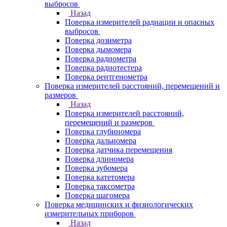
выбросов
Назад
Поверка измерителей радиации и опасных
выбросов
Поверка дозиметра
Поверка дымомера
Поверка радиометра
Поверка радиотестера
Поверка рентгенометра
Поверка измерителей расстояний, перемещений и
размеров
Назад
Поверка измерителей расстояний,
перемещений и размеров
Поверка глубиномера
Поверка дальномера
Поверка датчика перемещения
Поверка длиномера
Поверка зубомера
Поверка катетомера
Поверка таксометра
Поверка шагомера
Поверка медицинских и физиологических
измерительных приборов
Назад