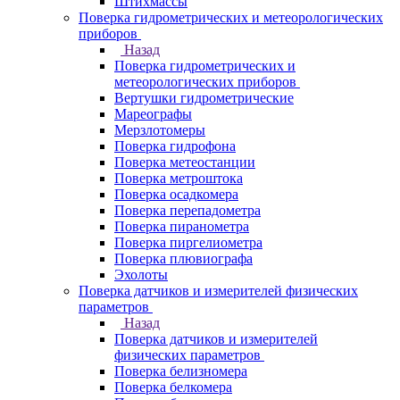
Штихмассы
Поверка гидрометрических и метеорологических
приборов
Назад
Поверка гидрометрических и
метеорологических приборов
Вертушки гидрометрические
Мареографы
Мерзлотомеры
Поверка гидрофона
Поверка метеостанции
Поверка метроштока
Поверка осадкомера
Поверка перепадометра
Поверка пиранометра
Поверка пиргелиометра
Поверка плювиографа
Эхолоты
Поверка датчиков и измерителей физических
параметров
Назад
Поверка датчиков и измерителей
физических параметров
Поверка белизномера
Поверка белкомера