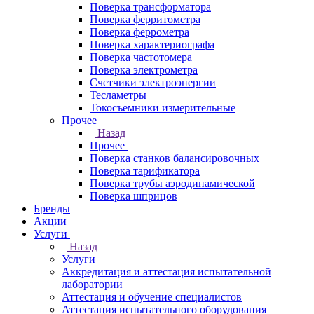
Поверка трансформатора
Поверка ферритометра
Поверка феррометра
Поверка характериографа
Поверка частотомера
Поверка электрометра
Счетчики электроэнергии
Тесламетры
Токосъемники измерительные
Прочее
Назад
Прочее
Поверка станков балансировочных
Поверка тарификатора
Поверка трубы аэродинамической
Поверка шприцов
Бренды
Акции
Услуги
Назад
Услуги
Аккредитация и аттестация испытательной
лаборатории
Аттестация и обучение специалистов
Аттестация испытательного оборудования