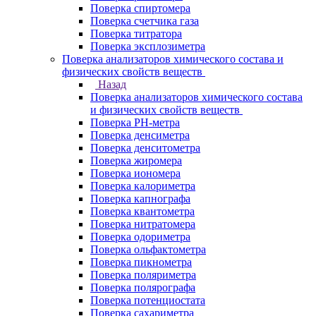
Поверка спиртомера
Поверка счетчика газа
Поверка титратора
Поверка эксплозиметра
Поверка анализаторов химического состава и
физических свойств веществ
Назад
Поверка анализаторов химического состава
и физических свойств веществ
Поверка PH-метра
Поверка денсиметра
Поверка денситометра
Поверка жиромера
Поверка иономера
Поверка калориметра
Поверка капнографа
Поверка квантометра
Поверка нитратомера
Поверка одориметра
Поверка ольфактометра
Поверка пикнометра
Поверка поляриметра
Поверка полярографа
Поверка потенциостата
Поверка сахариметра