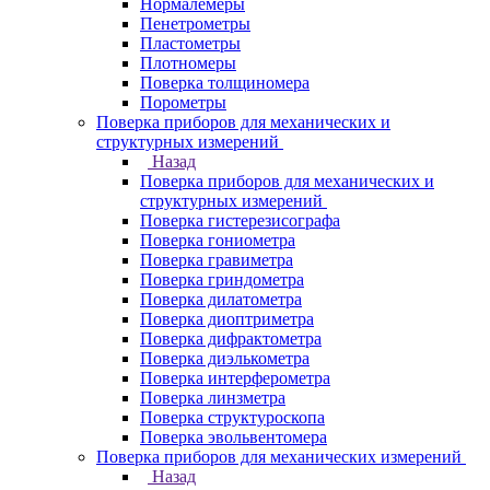
Нормалемеры
Пенетрометры
Пластометры
Плотномеры
Поверка толщиномера
Порометры
Поверка приборов для механических и
структурных измерений
Назад
Поверка приборов для механических и
структурных измерений
Поверка гистерезисографа
Поверка гониометра
Поверка гравиметра
Поверка гриндометра
Поверка дилатометра
Поверка диоптриметра
Поверка дифрактометра
Поверка диэлькометра
Поверка интерферометра
Поверка линзметра
Поверка структуроскопа
Поверка эвольвентомера
Поверка приборов для механических измерений
Назад