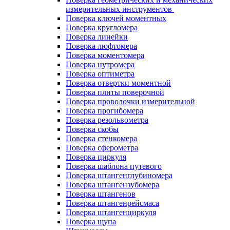
измерительных инструментов
Поверка ключей моментных
Поверка кругломера
Поверка линейки
Поверка люфтомера
Поверка моментомера
Поверка нутромера
Поверка оптиметра
Поверка отвертки моментной
Поверка плиты поверочной
Поверка проволочки измерительной
Поверка прогибомера
Поверка резольвометра
Поверка скобы
Поверка стенкомера
Поверка сферометра
Поверка циркуля
Поверка шаблона путевого
Поверка штангенглубиномера
Поверка штангензубомера
Поверка штангенов
Поверка штангенрейсмаса
Поверка штангенциркуля
Поверка щупа