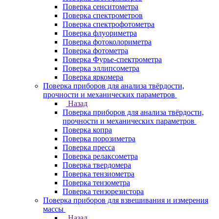
Поверка сенситометра
Поверка спектрометров
Поверка спектрофотометра
Поверка флуориметра
Поверка фотоколориметра
Поверка фотометра
Поверка Фурье-спектрометра
Поверка эллипсометра
Поверка яркомера
Поверка приборов для анализа твёрдости,
прочности и механических параметров
Назад
Поверка приборов для анализа твёрдости,
прочности и механических параметров
Поверка копра
Поверка порозиметра
Поверка пресса
Поверка релаксометра
Поверка твердомера
Поверка тензиометра
Поверка тензометра
Поверка тензорезистора
Поверка приборов для взвешивания и измерения
массы
Назад