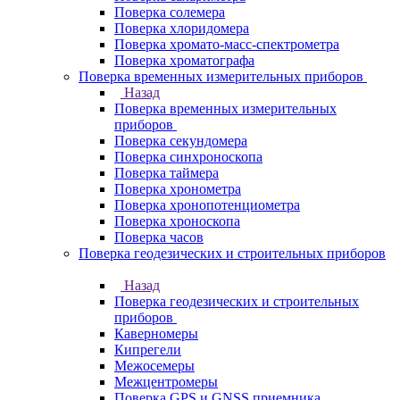
Поверка солемера
Поверка хлоридомера
Поверка хромато-масс-спектрометра
Поверка хроматографа
Поверка временных измерительных приборов
Назад
Поверка временных измерительных
приборов
Поверка секундомера
Поверка синхроноскопа
Поверка таймера
Поверка хронометра
Поверка хронопотенциометра
Поверка хроноскопа
Поверка часов
Поверка геодезических и строительных приборов
Назад
Поверка геодезических и строительных
приборов
Каверномеры
Кипрегели
Межосемеры
Межцентромеры
Поверка GPS и GNSS приемника