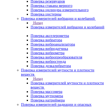
Поверка резервуаров
Поверка стакана мерного
Поверка цилиндра измерительного
Поверка цистерны
Поверка измерителей вибрации и колебаний
Назад
Поверка измерителей вибрации и колебаний
Поверка акселерометра
Поверка вибратора
Поверка виброанализатора
Поверка вибродатчика
Поверка виброметра
Поверка вибропреобразователя
Поверка вибростенда
Поверка дозкалибратора
Поверка измерителей мутности и плотности
веществ
Назад
Поверка измерителей мутности и плотности
веществ
Поверка массомера
Поверка мутномера
Поверка натриймера
Поверка измерителей радиации и опасных