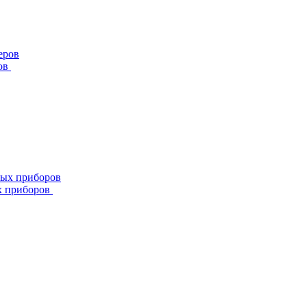
ов
х приборов