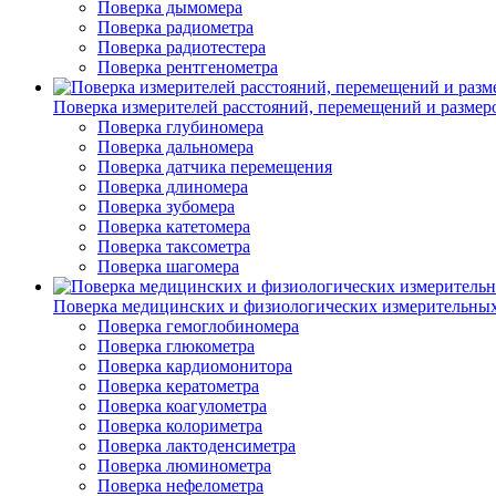
Поверка дымомера
Поверка радиометра
Поверка радиотестера
Поверка рентгенометра
Поверка измерителей расстояний, перемещений и размер
Поверка глубиномера
Поверка дальномера
Поверка датчика перемещения
Поверка длиномера
Поверка зубомера
Поверка катетомера
Поверка таксометра
Поверка шагомера
Поверка медицинских и физиологических измерительны
Поверка гемоглобиномера
Поверка глюкометра
Поверка кардиомонитора
Поверка кератометра
Поверка коагулометра
Поверка колориметра
Поверка лактоденсиметра
Поверка люминометра
Поверка нефелометра