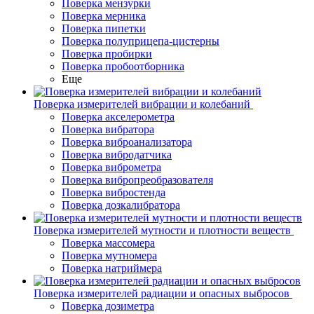
Поверка мензурки
Поверка мерника
Поверка пипетки
Поверка полуприцепа-цистерны
Поверка пробирки
Поверка пробоотборника
Еще
Поверка измерителей вибрации и колебаний
Поверка акселерометра
Поверка вибратора
Поверка виброанализатора
Поверка вибродатчика
Поверка виброметра
Поверка вибропреобразователя
Поверка вибростенда
Поверка дозкалибратора
Поверка измерителей мутности и плотности веществ
Поверка массомера
Поверка мутномера
Поверка натриймера
Поверка измерителей радиации и опасных выбросов
Поверка дозиметра