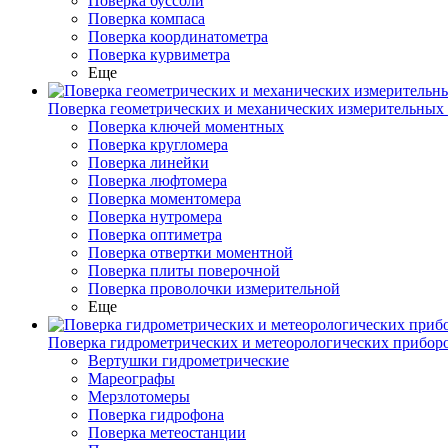
Поверка буссоли
Поверка компаса
Поверка координатометра
Поверка курвиметра
Еще
Поверка геометрических и механических измерительных
Поверка ключей моментных
Поверка кругломера
Поверка линейки
Поверка люфтомера
Поверка моментомера
Поверка нутромера
Поверка оптиметра
Поверка отвертки моментной
Поверка плиты поверочной
Поверка проволочки измерительной
Еще
Поверка гидрометрических и метеорологических прибор
Вертушки гидрометрические
Мареографы
Мерзлотомеры
Поверка гидрофона
Поверка метеостанции