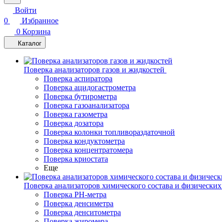
Войти
0
Избранное
0
Корзина
Каталог
Поверка анализаторов газов и жидкостей
Поверка аспиратора
Поверка ацидогастрометра
Поверка бутирометра
Поверка газоанализатора
Поверка газометра
Поверка дозатора
Поверка колонки топливораздаточной
Поверка кондуктометра
Поверка концентратомера
Поверка криостата
Еще
Поверка анализаторов химического состава и физических
Поверка PH-метра
Поверка денсиметра
Поверка денситометра
Поверка жиромера