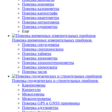
Поверка иономера
Поверка калориметра
Поверка капнографа
Поверка квантометра
Поверка нитратомера
Поверка одориметра
Еще
Поверка временных измерительных приборов
Поверка секундомера
Поверка синхроноскопа
Поверка таймера
Поверка хронометра
Поверка хронопотенциометра
Поверка хроноскопа
Поверка часов
Поверка геодезических и строительных приборов
Каверномеры
Кипрегели
Межосемеры
Межцентромеры
Поверка GPS и GNSS приемника
Поверка адгезиметра