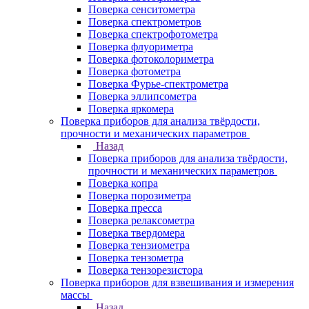
Поверка сенситометра
Поверка спектрометров
Поверка спектрофотометра
Поверка флуориметра
Поверка фотоколориметра
Поверка фотометра
Поверка Фурье-спектрометра
Поверка эллипсометра
Поверка яркомера
Поверка приборов для анализа твёрдости,
прочности и механических параметров
Назад
Поверка приборов для анализа твёрдости,
прочности и механических параметров
Поверка копра
Поверка порозиметра
Поверка пресса
Поверка релаксометра
Поверка твердомера
Поверка тензиометра
Поверка тензометра
Поверка тензорезистора
Поверка приборов для взвешивания и измерения
массы
Назад