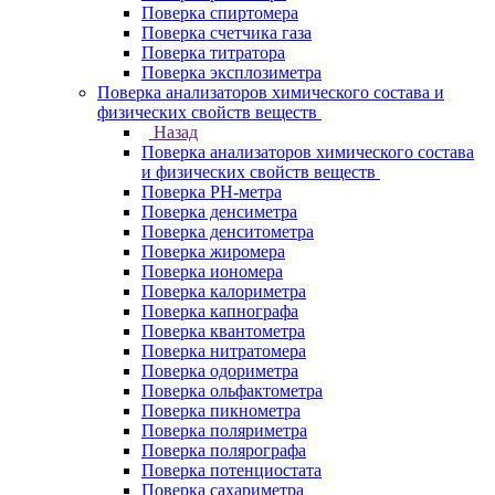
Поверка спиртомера
Поверка счетчика газа
Поверка титратора
Поверка эксплозиметра
Поверка анализаторов химического состава и
физических свойств веществ
Назад
Поверка анализаторов химического состава
и физических свойств веществ
Поверка PH-метра
Поверка денсиметра
Поверка денситометра
Поверка жиромера
Поверка иономера
Поверка калориметра
Поверка капнографа
Поверка квантометра
Поверка нитратомера
Поверка одориметра
Поверка ольфактометра
Поверка пикнометра
Поверка поляриметра
Поверка полярографа
Поверка потенциостата
Поверка сахариметра