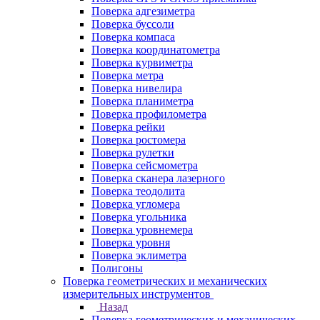
Поверка адгезиметра
Поверка буссоли
Поверка компаса
Поверка координатометра
Поверка курвиметра
Поверка метра
Поверка нивелира
Поверка планиметра
Поверка профилометра
Поверка рейки
Поверка ростомера
Поверка рулетки
Поверка сейсмометра
Поверка сканера лазерного
Поверка теодолита
Поверка угломера
Поверка угольника
Поверка уровнемера
Поверка уровня
Поверка эклиметра
Полигоны
Поверка геометрических и механических
измерительных инструментов
Назад
Поверка геометрических и механических