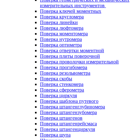
измерительных инструментов
Поверка ключей моментных
Поверка кругломера
Поверка линейки
Поверка люфтомера
Поверка моментомера
Поверка нутромера
Поверка оптиметра
Поверка отвертки моментной
Поверка плиты поверочной
Поверка проволочки измерительной
Поверка прогибомера
Поверка резольвометра
Поверка скобы
Поверка стенкомера
Поверка сферометра
Поверка циркуля
Поверка шаблона путевого
Поверка штангенглубиномера
Поверка штангензубомера
Поверка штангенов
Поверка штангенрейсмаса
Поверка штангенциркуля
Поверка щупа