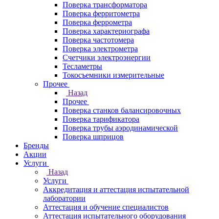
Поверка трансформатора
Поверка ферритометра
Поверка феррометра
Поверка характериографа
Поверка частотомера
Поверка электрометра
Счетчики электроэнергии
Тесламетры
Токосъемники измерительные
Прочее
Назад
Прочее
Поверка станков балансировочных
Поверка тарификатора
Поверка трубы аэродинамической
Поверка шприцов
Бренды
Акции
Услуги
Назад
Услуги
Аккредитация и аттестация испытательной
лаборатории
Аттестация и обучение специалистов
Аттестация испытательного оборудования