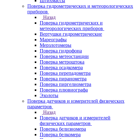
Штихмассы
Поверка гидрометрических и метеорологических
приборов
Назад
Поверка гидрометрических и
метеорологических приборов
Вертушки гидрометрические
Мареографы
Мерзлотомеры
Поверка гидрофона
Поверка метеостанции
Поверка метроштока
Поверка осадкомера
Поверка перепадометра
Поверка пиранометра
Поверка пиргелиометра
Поверка плювиографа
Эхолоты
Поверка датчиков и измерителей физических
параметров
Назад
Поверка датчиков и измерителей
физических параметров
Поверка белизномера
Поверка белкомера