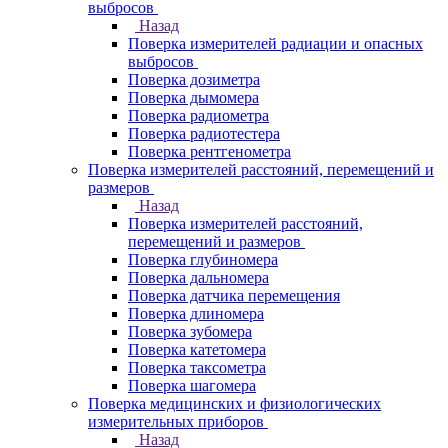
выбросов
Назад
Поверка измерителей радиации и опасных
выбросов
Поверка дозиметра
Поверка дымомера
Поверка радиометра
Поверка радиотестера
Поверка рентгенометра
Поверка измерителей расстояний, перемещений и
размеров
Назад
Поверка измерителей расстояний,
перемещений и размеров
Поверка глубиномера
Поверка дальномера
Поверка датчика перемещения
Поверка длиномера
Поверка зубомера
Поверка катетомера
Поверка таксометра
Поверка шагомера
Поверка медицинских и физиологических
измерительных приборов
Назад