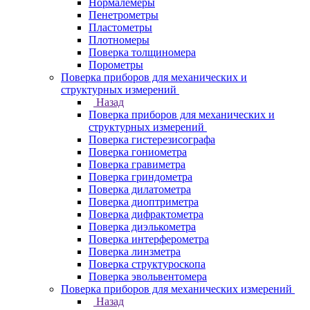
Нормалемеры
Пенетрометры
Пластометры
Плотномеры
Поверка толщиномера
Порометры
Поверка приборов для механических и
структурных измерений
Назад
Поверка приборов для механических и
структурных измерений
Поверка гистерезисографа
Поверка гониометра
Поверка гравиметра
Поверка гриндометра
Поверка дилатометра
Поверка диоптриметра
Поверка дифрактометра
Поверка диэлькометра
Поверка интерферометра
Поверка линзметра
Поверка структуроскопа
Поверка эвольвентомера
Поверка приборов для механических измерений
Назад