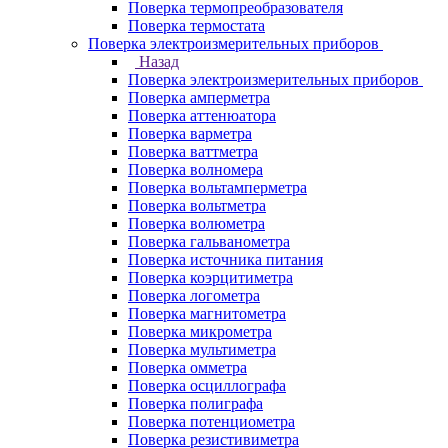
Поверка термопреобразователя
Поверка термостата
Поверка электроизмерительных приборов
Назад
Поверка электроизмерительных приборов
Поверка амперметра
Поверка аттенюатора
Поверка варметра
Поверка ваттметра
Поверка волномера
Поверка вольтамперметра
Поверка вольтметра
Поверка волюметра
Поверка гальванометра
Поверка источника питания
Поверка коэрцитиметра
Поверка логометра
Поверка магнитометра
Поверка микрометра
Поверка мультиметра
Поверка омметра
Поверка осциллографа
Поверка полиграфа
Поверка потенциометра
Поверка резистивиметра