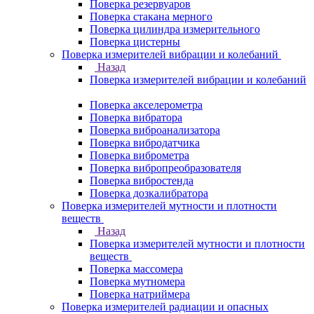
Поверка резервуаров
Поверка стакана мерного
Поверка цилиндра измерительного
Поверка цистерны
Поверка измерителей вибрации и колебаний
Назад
Поверка измерителей вибрации и колебаний
Поверка акселерометра
Поверка вибратора
Поверка виброанализатора
Поверка вибродатчика
Поверка виброметра
Поверка вибропреобразователя
Поверка вибростенда
Поверка дозкалибратора
Поверка измерителей мутности и плотности
веществ
Назад
Поверка измерителей мутности и плотности
веществ
Поверка массомера
Поверка мутномера
Поверка натриймера
Поверка измерителей радиации и опасных