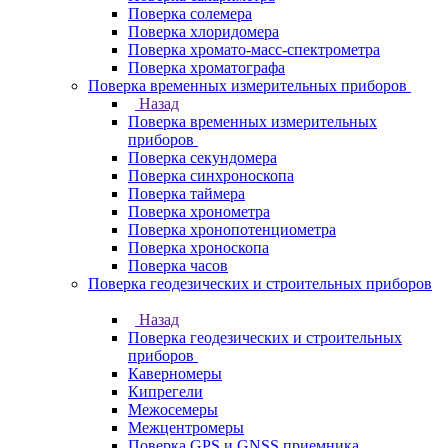
Поверка солемера
Поверка хлоридомера
Поверка хромато-масс-спектрометра
Поверка хроматографа
Поверка временных измерительных приборов
Назад
Поверка временных измерительных
приборов
Поверка секундомера
Поверка синхроноскопа
Поверка таймера
Поверка хронометра
Поверка хронопотенциометра
Поверка хроноскопа
Поверка часов
Поверка геодезических и строительных приборов
Назад
Поверка геодезических и строительных
приборов
Каверномеры
Кипрегели
Межосемеры
Межцентромеры
Поверка GPS и GNSS приемника