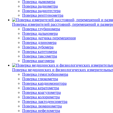
Поверка дымомера
Поверка радиометра
Поверка радиотестера
Поверка рентгенометра
Поверка измерителей расстояний, перемещений и размер
Поверка глубиномера
Поверка дальномера
Поверка датчика перемещения
Поверка длиномера
Поверка зубомера
Поверка катетомера
Поверка таксометра
Поверка шагомера
Поверка медицинских и физиологических измерительны
Поверка гемоглобиномера
Поверка глюкометра
Поверка кардиомонитора
Поверка кератометра
Поверка коагулометра
Поверка колориметра
Поверка лактоденсиметра
Поверка люминометра
Поверка нефелометра