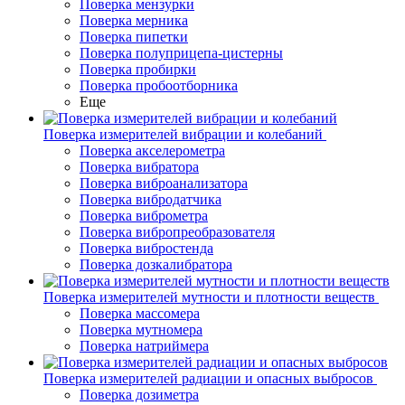
Поверка мензурки
Поверка мерника
Поверка пипетки
Поверка полуприцепа-цистерны
Поверка пробирки
Поверка пробоотборника
Еще
Поверка измерителей вибрации и колебаний
Поверка акселерометра
Поверка вибратора
Поверка виброанализатора
Поверка вибродатчика
Поверка виброметра
Поверка вибропреобразователя
Поверка вибростенда
Поверка дозкалибратора
Поверка измерителей мутности и плотности веществ
Поверка массомера
Поверка мутномера
Поверка натриймера
Поверка измерителей радиации и опасных выбросов
Поверка дозиметра