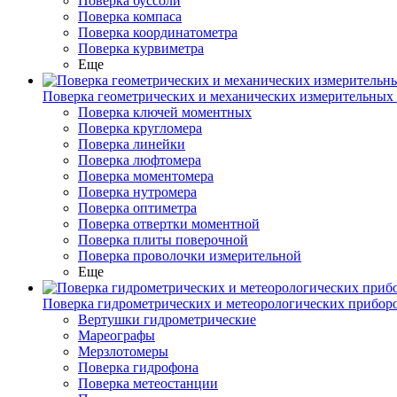
Поверка буссоли
Поверка компаса
Поверка координатометра
Поверка курвиметра
Еще
Поверка геометрических и механических измерительных
Поверка ключей моментных
Поверка кругломера
Поверка линейки
Поверка люфтомера
Поверка моментомера
Поверка нутромера
Поверка оптиметра
Поверка отвертки моментной
Поверка плиты поверочной
Поверка проволочки измерительной
Еще
Поверка гидрометрических и метеорологических прибор
Вертушки гидрометрические
Мареографы
Мерзлотомеры
Поверка гидрофона
Поверка метеостанции