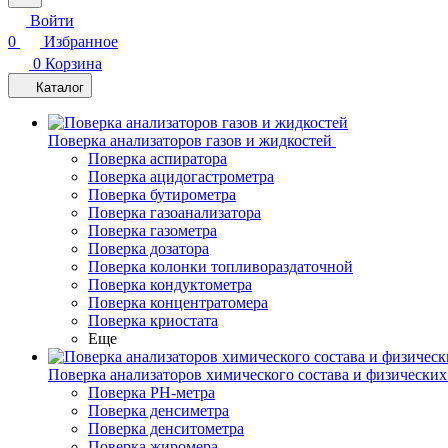
Войти
0
Избранное
0
Корзина
Каталог
Поверка анализаторов газов и жидкостей
Поверка аспиратора
Поверка ацидогастрометра
Поверка бутирометра
Поверка газоанализатора
Поверка газометра
Поверка дозатора
Поверка колонки топливораздаточной
Поверка кондуктометра
Поверка концентратомера
Поверка криостата
Еще
Поверка анализаторов химического состава и физических
Поверка PH-метра
Поверка денсиметра
Поверка денситометра
Поверка жиромера