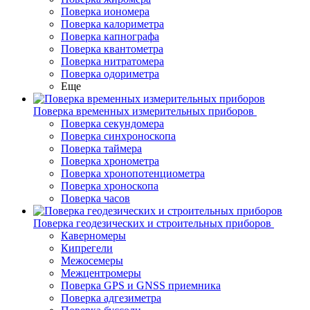
Поверка иономера
Поверка калориметра
Поверка капнографа
Поверка квантометра
Поверка нитратомера
Поверка одориметра
Еще
Поверка временных измерительных приборов
Поверка секундомера
Поверка синхроноскопа
Поверка таймера
Поверка хронометра
Поверка хронопотенциометра
Поверка хроноскопа
Поверка часов
Поверка геодезических и строительных приборов
Каверномеры
Кипрегели
Межосемеры
Межцентромеры
Поверка GPS и GNSS приемника
Поверка адгезиметра