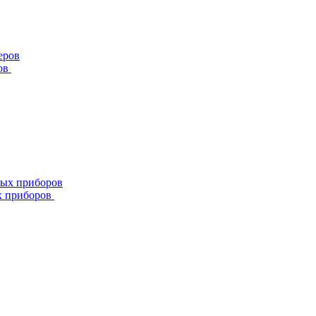
ов
х приборов