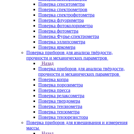
Поверка сенситометра
Поверка спектрометров
Поверка спектрофотометра
Поверка флуориметра
Поверка фотоколориметра
Поверка фотометра
Поверка Фурье-спектрометра
Поверка эллипсометра
Поверка яркомера
Поверка приборов для анализа твёрдости,
прочности и механических параметров
Назад
Поверка приборов для анализа твёрдости,
прочности и механических параметров
Поверка копра
Поверка порозиметра
Поверка пресса
Поверка релаксометра
Поверка твердомера
Поверка тензиометра
Поверка тензометра
Поверка тензорезистора
Поверка приборов для взвешивания и измерения
массы
Назад