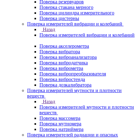
Поверка резервуаров
Поверка стакана мерного
Поверка цилиндра измерительного
Поверка цистерны
Поверка измерителей вибрации и колебаний
Назад
Поверка измерителей вибрации и колебаний
Поверка акселерометра
Поверка вибратора
Поверка виброанализатора
Поверка вибродатчика
Поверка виброметра
Поверка вибропреобразователя
Поверка вибростенда
Поверка дозкалибратора
Поверка измерителей мутности и плотности
веществ
Назад
Поверка измерителей мутности и плотности
веществ
Поверка массомера
Поверка мутномера
Поверка натриймера
Поверка измерителей радиации и опасных