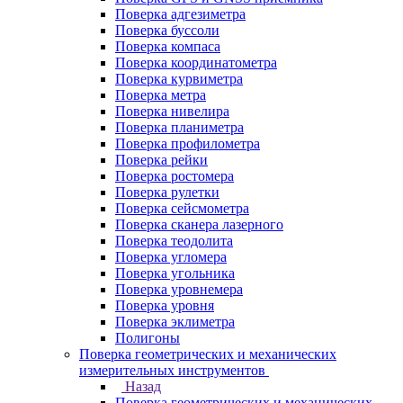
Поверка адгезиметра
Поверка буссоли
Поверка компаса
Поверка координатометра
Поверка курвиметра
Поверка метра
Поверка нивелира
Поверка планиметра
Поверка профилометра
Поверка рейки
Поверка ростомера
Поверка рулетки
Поверка сейсмометра
Поверка сканера лазерного
Поверка теодолита
Поверка угломера
Поверка угольника
Поверка уровнемера
Поверка уровня
Поверка эклиметра
Полигоны
Поверка геометрических и механических
измерительных инструментов
Назад
Поверка геометрических и механических