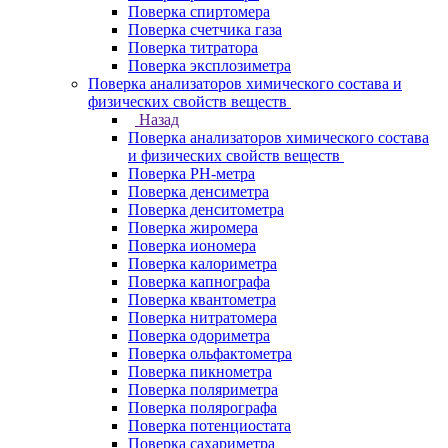
Поверка спиртомера
Поверка счетчика газа
Поверка титратора
Поверка эксплозиметра
Поверка анализаторов химического состава и
физических свойств веществ
Назад
Поверка анализаторов химического состава
и физических свойств веществ
Поверка PH-метра
Поверка денсиметра
Поверка денситометра
Поверка жиромера
Поверка иономера
Поверка калориметра
Поверка капнографа
Поверка квантометра
Поверка нитратомера
Поверка одориметра
Поверка ольфактометра
Поверка пикнометра
Поверка поляриметра
Поверка полярографа
Поверка потенциостата
Поверка сахариметра