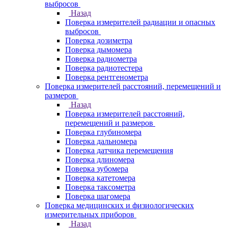
выбросов
Назад
Поверка измерителей радиации и опасных
выбросов
Поверка дозиметра
Поверка дымомера
Поверка радиометра
Поверка радиотестера
Поверка рентгенометра
Поверка измерителей расстояний, перемещений и
размеров
Назад
Поверка измерителей расстояний,
перемещений и размеров
Поверка глубиномера
Поверка дальномера
Поверка датчика перемещения
Поверка длиномера
Поверка зубомера
Поверка катетомера
Поверка таксометра
Поверка шагомера
Поверка медицинских и физиологических
измерительных приборов
Назад