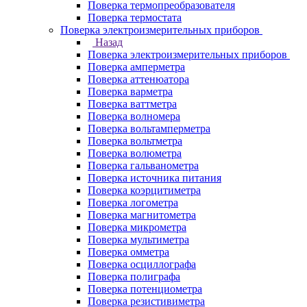
Поверка термопреобразователя
Поверка термостата
Поверка электроизмерительных приборов
Назад
Поверка электроизмерительных приборов
Поверка амперметра
Поверка аттенюатора
Поверка варметра
Поверка ваттметра
Поверка волномера
Поверка вольтамперметра
Поверка вольтметра
Поверка волюметра
Поверка гальванометра
Поверка источника питания
Поверка коэрцитиметра
Поверка логометра
Поверка магнитометра
Поверка микрометра
Поверка мультиметра
Поверка омметра
Поверка осциллографа
Поверка полиграфа
Поверка потенциометра
Поверка резистивиметра