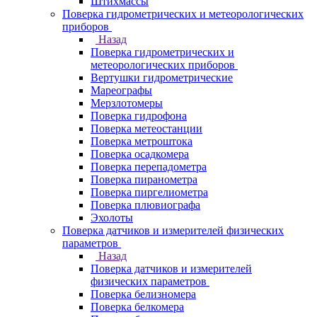
Штихмассы
Поверка гидрометрических и метеорологических
приборов
Назад
Поверка гидрометрических и
метеорологических приборов
Вертушки гидрометрические
Мареографы
Мерзлотомеры
Поверка гидрофона
Поверка метеостанции
Поверка метроштока
Поверка осадкомера
Поверка перепадометра
Поверка пиранометра
Поверка пиргелиометра
Поверка плювиографа
Эхолоты
Поверка датчиков и измерителей физических
параметров
Назад
Поверка датчиков и измерителей
физических параметров
Поверка белизномера
Поверка белкомера