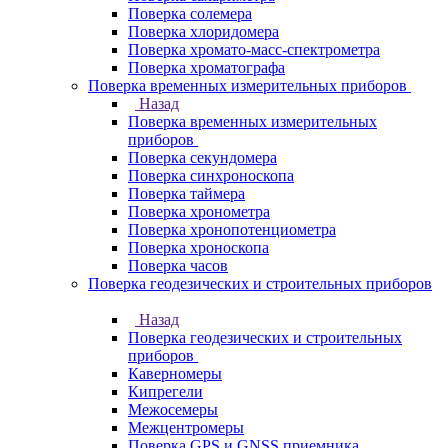
Поверка солемера
Поверка хлоридомера
Поверка хромато-масс-спектрометра
Поверка хроматографа
Поверка временных измерительных приборов
Назад
Поверка временных измерительных
приборов
Поверка секундомера
Поверка синхроноскопа
Поверка таймера
Поверка хронометра
Поверка хронопотенциометра
Поверка хроноскопа
Поверка часов
Поверка геодезических и строительных приборов
Назад
Поверка геодезических и строительных
приборов
Каверномеры
Кипрегели
Межосемеры
Межцентромеры
Поверка GPS и GNSS приемника