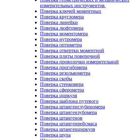
измерительных инструментов
Поверка ключей моментных
Поверка кругломера
Поверка линейки
Поверка люфтомера
Поверка моментомера
Поверка нутромера
Поверка оптиметра
Поверка отвертки моментной
Поверка плиты поверочной
Поверка проволочки измерительной
Поверка прогибомера
Поверка резольвометра
Поверка скобы
Поверка стенкомера
Поверка сферометра
Поверка циркуля
Поверка шаблона путевого
Поверка штангенглубиномера
Поверка штангензубомера
Поверка штангенов
Поверка штангенрейсмаса
Поверка штангенциркуля
Поверка щупа