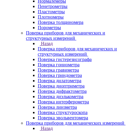
Нормалемеры
Пенетрометры
Пластометры
Плотномеры
Поверка толщиномера
Порометры
Поверка приборов для механических и
структурных измерений
Назад
Поверка приборов для механических и
структурных измерений
Поверка гистерезисографа
Поверка гониометра
Поверка гравиметра
Поверка гриндометра
Поверка дилатометра
Поверка диоптриметра
Поверка дифрактометра
Поверка диэлькометра
Поверка интерферометра
Поверка линзметра
Поверка структуроскопа
Поверка эвольвентомера
Поверка приборов для механических измерений
Назад