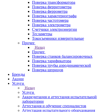
Поверка трансформатора
Поверка ферритометра
Поверка феррометра
Поверка характериографа
Поверка частотомера
Поверка электрометра
Счетчики электроэнергии
Тесламетры
Токосъемники измерительные
Прочее
Назад
Прочее
Поверка станков балансировочных
Поверка тарификатора
Поверка трубы аэродинамической
Поверка шприцов
Бренды
Акции
Услуги
Назад
Услуги
Аккредитация и аттестация испытательной
лаборатории
Аттестация и обучение специалистов
Аттестация испытательного оборудования