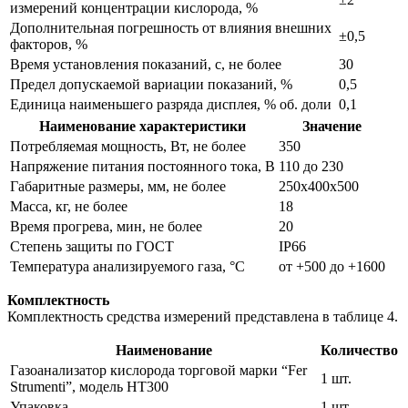
измерений концентрации кислорода, %
Дополнительная погрешность от влияния внешних
±0,5
факторов, %
Время установления показаний, с, не более
30
Предел допускаемой вариации показаний, %
0,5
Единица наименьшего разряда дисплея, % об. доли
0,1
Наименование характеристики
Значение
Потребляемая мощность, Вт, не более
350
Напряжение питания постоянного тока, В
110 до 230
Габаритные размеры, мм, не более
250x400x500
Масса, кг, не более
18
Время прогрева, мин, не более
20
Степень защиты по ГОСТ
IP66
Температура анализируемого газа, °C
от +500 до +1600
Комплектность
Комплектность средства измерений представлена в таблице 4.
Наименование
Количество
Газоанализатор кислорода торговой марки “Fer
1 шт.
Strumenti”, модель HT300
Упаковка
1 шт.