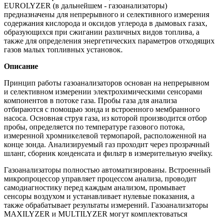
EUROLYZER (в дальнейшем - газоанализаторы)
предназначены для непрерывного и селективного измерения
содержания кислорода и оксидов углерода в дымовых газах,
образующихся при сжигании различных видов топлива, а
также для определения энергетических параметров отходящих
газов малых топливных установок.
Описание
Принцип работы газоанализаторов основан на непрерывном
и селективном измерении электрохимическими сенсорами
компонентов в потоке газа. Пробы газа для анализа
отбираются с помощью зонда и встроенного мембранного
насоса. Основная струя газа, из которой производится отбор
пробы, определяется по температуре газового потока,
измеренной хромникелевой термопарой, расположенной на
конце зонда. Анализируемый газ проходит через прозрачный
шланг, сборник конденсата и фильтр в измерительную ячейку.
Газоанализаторы полностью автоматизированы. Встроенный
микропроцессор управляет процессом анализа, проводит
самодиагностику перед каждым анализом, промывает
сенсоры воздухом и устанавливает нулевые показания, а
также обрабатывает результаты измерений. Газоанализаторы
MAXILYZER и MULTILYZER могут комплектоваться