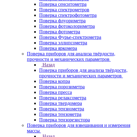
Поверка сенситометра
Поверка спектрометров
Поверка спектрофотометра
Поверка флуориметра
Поверка фотоколориметра
Поверка фотометра
Поверка Фурье-спектрометра
Поверка эллипсометра
Поверка яркомера
Поверка приборов для анализа твёрдости,
прочности и механических параметров
Назад
Поверка приборов для анализа твёрдости,
прочности и механических параметров
Поверка копра
Поверка порозиметра
Поверка пресса
Поверка релаксометра
Поверка твердомера
Поверка тензиометра
Поверка тензометра
Поверка тензорезистора
Поверка приборов для взвешивания и измерения
массы
Назад