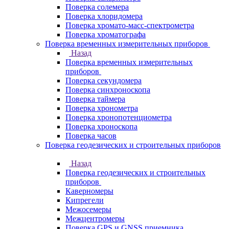
Поверка солемера
Поверка хлоридомера
Поверка хромато-масс-спектрометра
Поверка хроматографа
Поверка временных измерительных приборов
Назад
Поверка временных измерительных
приборов
Поверка секундомера
Поверка синхроноскопа
Поверка таймера
Поверка хронометра
Поверка хронопотенциометра
Поверка хроноскопа
Поверка часов
Поверка геодезических и строительных приборов
Назад
Поверка геодезических и строительных
приборов
Каверномеры
Кипрегели
Межосемеры
Межцентромеры
Поверка GPS и GNSS приемника