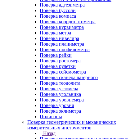
Поверка адгезиметра
Поверка буссоли
Поверка компаса
Поверка координатометра
Поверка курвиметра
Поверка метра
Поверка нивелира
Поверка планиметра
Поверка профилометра
Поверка рейки
Поверка ростомера
Поверка рулетки
Поверка сейсмометра
Поверка сканера лазерного
Поверка теодолита
Поверка угломера
Поверка угольника
Поверка уровнемера
Поверка уровня
Поверка эклиметра
Полигоны
Поверка геометрических и механических
измерительных инструментов
Назад
Поверка геометрических и механических