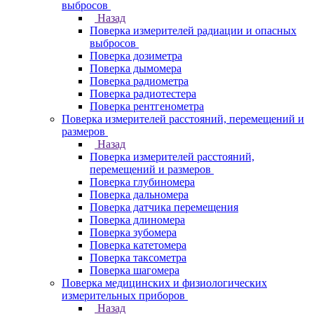
выбросов
Назад
Поверка измерителей радиации и опасных
выбросов
Поверка дозиметра
Поверка дымомера
Поверка радиометра
Поверка радиотестера
Поверка рентгенометра
Поверка измерителей расстояний, перемещений и
размеров
Назад
Поверка измерителей расстояний,
перемещений и размеров
Поверка глубиномера
Поверка дальномера
Поверка датчика перемещения
Поверка длиномера
Поверка зубомера
Поверка катетомера
Поверка таксометра
Поверка шагомера
Поверка медицинских и физиологических
измерительных приборов
Назад