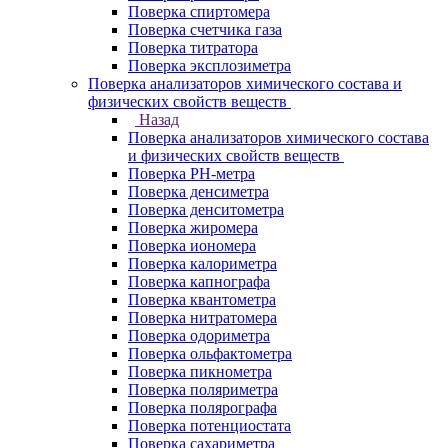
Поверка спиртомера
Поверка счетчика газа
Поверка титратора
Поверка эксплозиметра
Поверка анализаторов химического состава и
физических свойств веществ
Назад
Поверка анализаторов химического состава
и физических свойств веществ
Поверка PH-метра
Поверка денсиметра
Поверка денситометра
Поверка жиромера
Поверка иономера
Поверка калориметра
Поверка капнографа
Поверка квантометра
Поверка нитратомера
Поверка одориметра
Поверка ольфактометра
Поверка пикнометра
Поверка поляриметра
Поверка полярографа
Поверка потенциостата
Поверка сахариметра