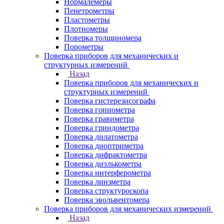
Нормалемеры
Пенетрометры
Пластометры
Плотномеры
Поверка толщиномера
Порометры
Поверка приборов для механических и
структурных измерений
Назад
Поверка приборов для механических и
структурных измерений
Поверка гистерезисографа
Поверка гониометра
Поверка гравиметра
Поверка гриндометра
Поверка дилатометра
Поверка диоптриметра
Поверка дифрактометра
Поверка диэлькометра
Поверка интерферометра
Поверка линзметра
Поверка структуроскопа
Поверка эвольвентомера
Поверка приборов для механических измерений
Назад