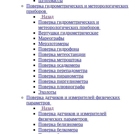
Штихмассы
Поверка гидрометрических и метеорологических
приборов
Назад
Поверка гидрометрических и
метеорологических приборов
Вертушки гидрометрические
Мареографы
Мерзлотомеры
Поверка гидрофона
Поверка метеостанции
Поверка метроштока
Поверка осадкомера
Поверка перепадометра
Поверка пиранометра
Поверка пиргелиометра
Поверка плювиографа
Эхолоты
Поверка датчиков и измерителей физических
параметров
Назад
Поверка датчиков и измерителей
физических параметров
Поверка белизномера
Поверка белкомера