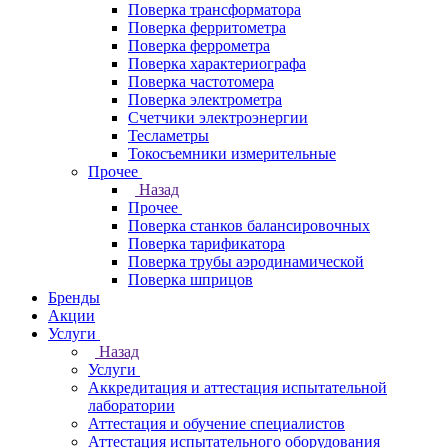
Поверка трансформатора
Поверка ферритометра
Поверка феррометра
Поверка характериографа
Поверка частотомера
Поверка электрометра
Счетчики электроэнергии
Тесламетры
Токосъемники измерительные
Прочее
Назад
Прочее
Поверка станков балансировочных
Поверка тарификатора
Поверка трубы аэродинамической
Поверка шприцов
Бренды
Акции
Услуги
Назад
Услуги
Аккредитация и аттестация испытательной
лаборатории
Аттестация и обучение специалистов
Аттестация испытательного оборудования