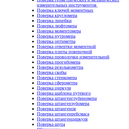
измерительных инструментов
Поверка ключей моментных
Поверка кругломера
Поверка линейки
Поверка люфтомера
Поверка моментомера
Поверка нутромера
Поверка оптиметра
Поверка отвертки моментной
Поверка плиты поверочной
Поверка проволочки измерительной
Поверка прогибомера
Поверка резольвометра
Поверка скобы
Поверка стенкомера
Поверка сферометра
Поверка циркуля
Поверка шаблона путевого
Поверка штангенглубиномера
Поверка штангензубомера
Поверка штангенов
Поверка штангенрейсмаса
Поверка штангенциркуля
Поверка щупа