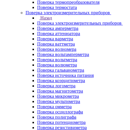
Поверка термопреобразователя
Поверка термостата
Поверка электроизмерительных приборов
Назад
Поверка электроизмерительных приборов
Поверка амперметра
Поверка аттенюатора
Поверка варметра
Поверка ваттметра
Поверка волномера
Поверка вольтамперметра
Поверка вольтметра
Поверка волюметра
Поверка гальванометра
Поверка источника питания
Поверка коэрцитиметра
Поверка логометра
Поверка магнитометра
Поверка микрометра
Поверка мультиметра
Поверка омметра
Поверка осциллографа
Поверка полиграфа
Поверка потенциометра
Поверка резистивиметра