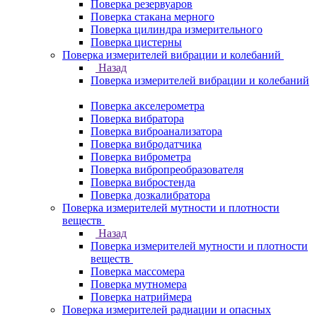
Поверка резервуаров
Поверка стакана мерного
Поверка цилиндра измерительного
Поверка цистерны
Поверка измерителей вибрации и колебаний
Назад
Поверка измерителей вибрации и колебаний
Поверка акселерометра
Поверка вибратора
Поверка виброанализатора
Поверка вибродатчика
Поверка виброметра
Поверка вибропреобразователя
Поверка вибростенда
Поверка дозкалибратора
Поверка измерителей мутности и плотности
веществ
Назад
Поверка измерителей мутности и плотности
веществ
Поверка массомера
Поверка мутномера
Поверка натриймера
Поверка измерителей радиации и опасных