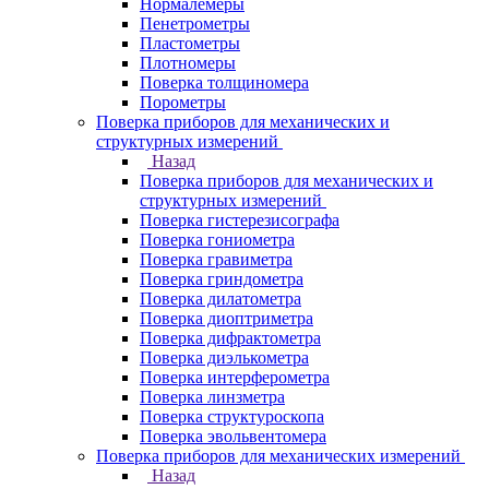
Нормалемеры
Пенетрометры
Пластометры
Плотномеры
Поверка толщиномера
Порометры
Поверка приборов для механических и
структурных измерений
Назад
Поверка приборов для механических и
структурных измерений
Поверка гистерезисографа
Поверка гониометра
Поверка гравиметра
Поверка гриндометра
Поверка дилатометра
Поверка диоптриметра
Поверка дифрактометра
Поверка диэлькометра
Поверка интерферометра
Поверка линзметра
Поверка структуроскопа
Поверка эвольвентомера
Поверка приборов для механических измерений
Назад