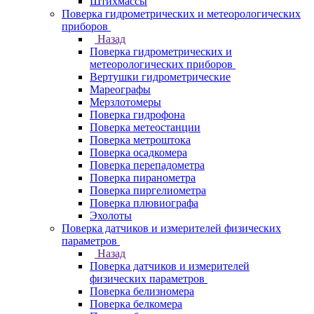
Штихмассы
Поверка гидрометрических и метеорологических
приборов
Назад
Поверка гидрометрических и
метеорологических приборов
Вертушки гидрометрические
Мареографы
Мерзлотомеры
Поверка гидрофона
Поверка метеостанции
Поверка метроштока
Поверка осадкомера
Поверка перепадометра
Поверка пиранометра
Поверка пиргелиометра
Поверка плювиографа
Эхолоты
Поверка датчиков и измерителей физических
параметров
Назад
Поверка датчиков и измерителей
физических параметров
Поверка белизномера
Поверка белкомера