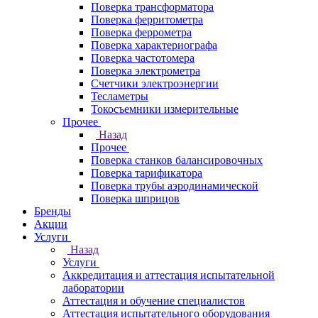
Поверка трансформатора
Поверка ферритометра
Поверка феррометра
Поверка характериографа
Поверка частотомера
Поверка электрометра
Счетчики электроэнергии
Тесламетры
Токосъемники измерительные
Прочее
Назад
Прочее
Поверка станков балансировочных
Поверка тарификатора
Поверка трубы аэродинамической
Поверка шприцов
Бренды
Акции
Услуги
Назад
Услуги
Аккредитация и аттестация испытательной
лаборатории
Аттестация и обучение специалистов
Аттестация испытательного оборудования