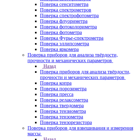
Поверка сенситометра
Поверка спектрометров
Поверка спектрофотометра
Поверка флуориметра
Поверка фотоколориметра
Поверка фотометра
Поверка Фурье-спектрометра
Поверка эллипсометра
Поверка яркомера
Поверка приборов для анализа твёрдости,
прочности и механических параметров
Назад
Поверка приборов для анализа твёрдости,
прочности и механических параметров
Поверка копра
Поверка порозиметра
Поверка пресса
Поверка релаксометра
Поверка твердомера
Поверка тензиометра
Поверка тензометра
Поверка тензорезистора
Поверка приборов для взвешивания и измерения
массы
Назад