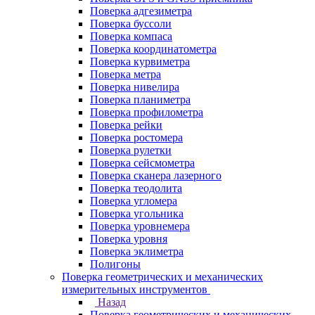
Поверка адгезиметра
Поверка буссоли
Поверка компаса
Поверка координатометра
Поверка курвиметра
Поверка метра
Поверка нивелира
Поверка планиметра
Поверка профилометра
Поверка рейки
Поверка ростомера
Поверка рулетки
Поверка сейсмометра
Поверка сканера лазерного
Поверка теодолита
Поверка угломера
Поверка угольника
Поверка уровнемера
Поверка уровня
Поверка эклиметра
Полигоны
Поверка геометрических и механических
измерительных инструментов
Назад
Поверка геометрических и механических