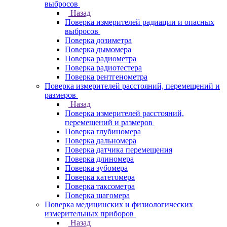
выбросов
Назад
Поверка измерителей радиации и опасных
выбросов
Поверка дозиметра
Поверка дымомера
Поверка радиометра
Поверка радиотестера
Поверка рентгенометра
Поверка измерителей расстояний, перемещений и
размеров
Назад
Поверка измерителей расстояний,
перемещений и размеров
Поверка глубиномера
Поверка дальномера
Поверка датчика перемещения
Поверка длиномера
Поверка зубомера
Поверка катетомера
Поверка таксометра
Поверка шагомера
Поверка медицинских и физиологических
измерительных приборов
Назад