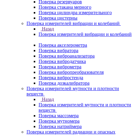
Поверка резервуаров
Поверка стакана мерного
Поверка цилиндра измерительного
Поверка цистерны
Поверка измерителей вибрации и колебаний
Назад
Поверка измерителей вибрации и колебаний
Поверка акселерометра
Поверка вибратора
Поверка виброанализатора
Поверка вибродатчика
Поверка виброметра
Поверка вибропреобразователя
Поверка вибростенда
Поверка дозкалибратора
Поверка измерителей мутности и плотности
веществ
Назад
Поверка измерителей мутности и плотности
веществ
Поверка массомера
Поверка мутномера
Поверка натриймера
Поверка измерителей радиации и опасных