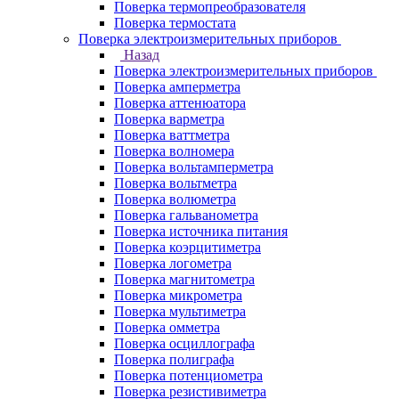
Поверка термопреобразователя
Поверка термостата
Поверка электроизмерительных приборов
Назад
Поверка электроизмерительных приборов
Поверка амперметра
Поверка аттенюатора
Поверка варметра
Поверка ваттметра
Поверка волномера
Поверка вольтамперметра
Поверка вольтметра
Поверка волюметра
Поверка гальванометра
Поверка источника питания
Поверка коэрцитиметра
Поверка логометра
Поверка магнитометра
Поверка микрометра
Поверка мультиметра
Поверка омметра
Поверка осциллографа
Поверка полиграфа
Поверка потенциометра
Поверка резистивиметра