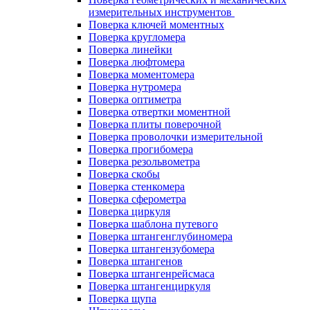
измерительных инструментов
Поверка ключей моментных
Поверка кругломера
Поверка линейки
Поверка люфтомера
Поверка моментомера
Поверка нутромера
Поверка оптиметра
Поверка отвертки моментной
Поверка плиты поверочной
Поверка проволочки измерительной
Поверка прогибомера
Поверка резольвометра
Поверка скобы
Поверка стенкомера
Поверка сферометра
Поверка циркуля
Поверка шаблона путевого
Поверка штангенглубиномера
Поверка штангензубомера
Поверка штангенов
Поверка штангенрейсмаса
Поверка штангенциркуля
Поверка щупа