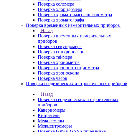
Поверка солемера
Поверка хлоридомера
Поверка хромато-масс-спектрометра
Поверка хроматографа
Поверка временных измерительных приборов
Назад
Поверка временных измерительных
приборов
Поверка секундомера
Поверка синхроноскопа
Поверка таймера
Поверка хронометра
Поверка хронопотенциометра
Поверка хроноскопа
Поверка часов
Поверка геодезических и строительных приборов
Назад
Поверка геодезических и строительных
приборов
Каверномеры
Кипрегели
Межосемеры
Межцентромеры
Поверка GPS и GNSS приемника