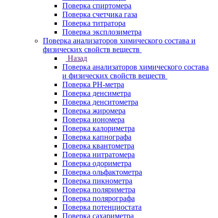
Поверка спиртомера
Поверка счетчика газа
Поверка титратора
Поверка эксплозиметра
Поверка анализаторов химического состава и
физических свойств веществ
Назад
Поверка анализаторов химического состава
и физических свойств веществ
Поверка PH-метра
Поверка денсиметра
Поверка денситометра
Поверка жиромера
Поверка иономера
Поверка калориметра
Поверка капнографа
Поверка квантометра
Поверка нитратомера
Поверка одориметра
Поверка ольфактометра
Поверка пикнометра
Поверка поляриметра
Поверка полярографа
Поверка потенциостата
Поверка сахариметра