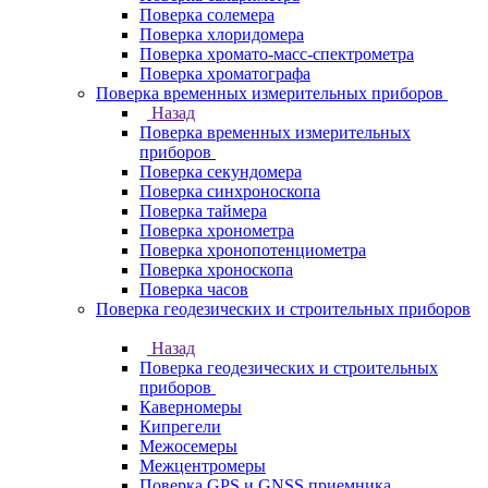
Поверка солемера
Поверка хлоридомера
Поверка хромато-масс-спектрометра
Поверка хроматографа
Поверка временных измерительных приборов
Назад
Поверка временных измерительных
приборов
Поверка секундомера
Поверка синхроноскопа
Поверка таймера
Поверка хронометра
Поверка хронопотенциометра
Поверка хроноскопа
Поверка часов
Поверка геодезических и строительных приборов
Назад
Поверка геодезических и строительных
приборов
Каверномеры
Кипрегели
Межосемеры
Межцентромеры
Поверка GPS и GNSS приемника