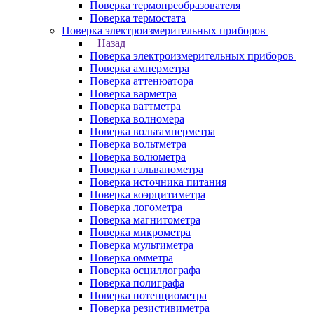
Поверка термопреобразователя
Поверка термостата
Поверка электроизмерительных приборов
Назад
Поверка электроизмерительных приборов
Поверка амперметра
Поверка аттенюатора
Поверка варметра
Поверка ваттметра
Поверка волномера
Поверка вольтамперметра
Поверка вольтметра
Поверка волюметра
Поверка гальванометра
Поверка источника питания
Поверка коэрцитиметра
Поверка логометра
Поверка магнитометра
Поверка микрометра
Поверка мультиметра
Поверка омметра
Поверка осциллографа
Поверка полиграфа
Поверка потенциометра
Поверка резистивиметра