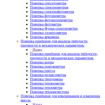
Поверка сенситометра
Поверка спектрометров
Поверка спектрофотометра
Поверка флуориметра
Поверка фотоколориметра
Поверка фотометра
Поверка Фурье-спектрометра
Поверка эллипсометра
Поверка яркомера
Поверка приборов для анализа твёрдости,
прочности и механических параметров
Назад
Поверка приборов для анализа твёрдости,
прочности и механических параметров
Поверка копра
Поверка порозиметра
Поверка пресса
Поверка релаксометра
Поверка твердомера
Поверка тензиометра
Поверка тензометра
Поверка тензорезистора
Поверка приборов для взвешивания и измерения
массы
Назад