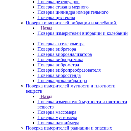
Поверка резервуаров
Поверка стакана мерного
Поверка цилиндра измерительного
Поверка цистерны
Поверка измерителей вибрации и колебаний
Назад
Поверка измерителей вибрации и колебаний
Поверка акселерометра
Поверка вибратора
Поверка виброанализатора
Поверка вибродатчика
Поверка виброметра
Поверка вибропреобразователя
Поверка вибростенда
Поверка дозкалибратора
Поверка измерителей мутности и плотности
веществ
Назад
Поверка измерителей мутности и плотности
веществ
Поверка массомера
Поверка мутномера
Поверка натриймера
Поверка измерителей радиации и опасных