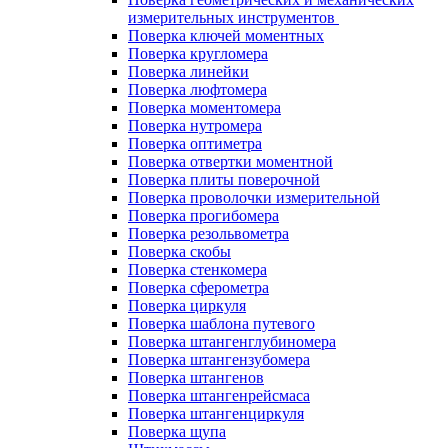
измерительных инструментов
Поверка ключей моментных
Поверка кругломера
Поверка линейки
Поверка люфтомера
Поверка моментомера
Поверка нутромера
Поверка оптиметра
Поверка отвертки моментной
Поверка плиты поверочной
Поверка проволочки измерительной
Поверка прогибомера
Поверка резольвометра
Поверка скобы
Поверка стенкомера
Поверка сферометра
Поверка циркуля
Поверка шаблона путевого
Поверка штангенглубиномера
Поверка штангензубомера
Поверка штангенов
Поверка штангенрейсмаса
Поверка штангенциркуля
Поверка щупа