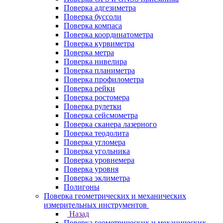
Поверка адгезиметра
Поверка буссоли
Поверка компаса
Поверка координатометра
Поверка курвиметра
Поверка метра
Поверка нивелира
Поверка планиметра
Поверка профилометра
Поверка рейки
Поверка ростомера
Поверка рулетки
Поверка сейсмометра
Поверка сканера лазерного
Поверка теодолита
Поверка угломера
Поверка угольника
Поверка уровнемера
Поверка уровня
Поверка эклиметра
Полигоны
Поверка геометрических и механических
измерительных инструментов
Назад
Поверка геометрических и механических