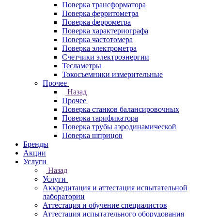
Поверка трансформатора
Поверка ферритометра
Поверка феррометра
Поверка характериографа
Поверка частотомера
Поверка электрометра
Счетчики электроэнергии
Тесламетры
Токосъемники измерительные
Прочее
Назад
Прочее
Поверка станков балансировочных
Поверка тарификатора
Поверка трубы аэродинамической
Поверка шприцов
Бренды
Акции
Услуги
Назад
Услуги
Аккредитация и аттестация испытательной
лаборатории
Аттестация и обучение специалистов
Аттестация испытательного оборудования