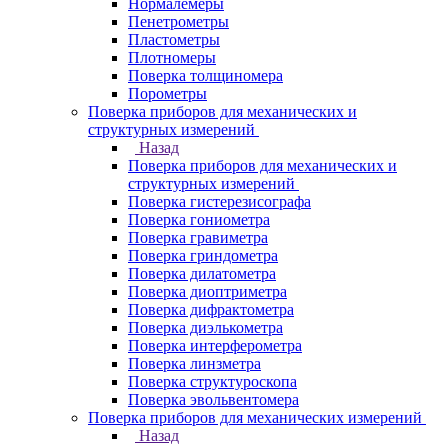
Нормалемеры
Пенетрометры
Пластометры
Плотномеры
Поверка толщиномера
Порометры
Поверка приборов для механических и
структурных измерений
Назад
Поверка приборов для механических и
структурных измерений
Поверка гистерезисографа
Поверка гониометра
Поверка гравиметра
Поверка гриндометра
Поверка дилатометра
Поверка диоптриметра
Поверка дифрактометра
Поверка диэлькометра
Поверка интерферометра
Поверка линзметра
Поверка структуроскопа
Поверка эвольвентомера
Поверка приборов для механических измерений
Назад