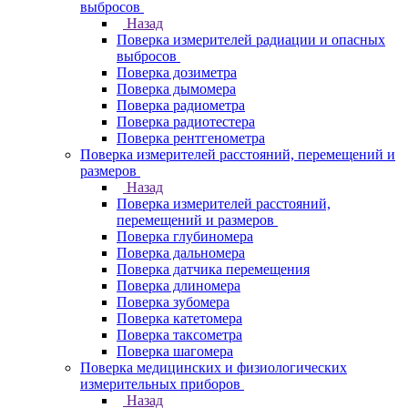
выбросов
Назад
Поверка измерителей радиации и опасных
выбросов
Поверка дозиметра
Поверка дымомера
Поверка радиометра
Поверка радиотестера
Поверка рентгенометра
Поверка измерителей расстояний, перемещений и
размеров
Назад
Поверка измерителей расстояний,
перемещений и размеров
Поверка глубиномера
Поверка дальномера
Поверка датчика перемещения
Поверка длиномера
Поверка зубомера
Поверка катетомера
Поверка таксометра
Поверка шагомера
Поверка медицинских и физиологических
измерительных приборов
Назад