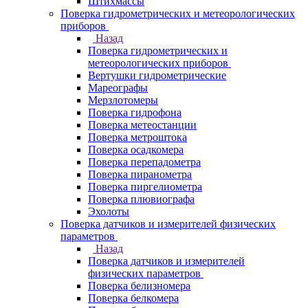
Штихмассы
Поверка гидрометрических и метеорологических
приборов
Назад
Поверка гидрометрических и
метеорологических приборов
Вертушки гидрометрические
Мареографы
Мерзлотомеры
Поверка гидрофона
Поверка метеостанции
Поверка метроштока
Поверка осадкомера
Поверка перепадометра
Поверка пиранометра
Поверка пиргелиометра
Поверка плювиографа
Эхолоты
Поверка датчиков и измерителей физических
параметров
Назад
Поверка датчиков и измерителей
физических параметров
Поверка белизномера
Поверка белкомера