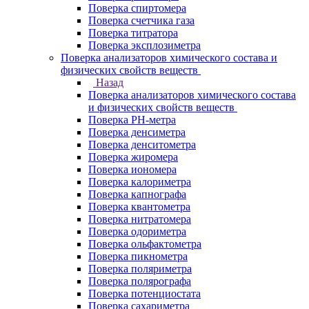
Поверка спиртомера
Поверка счетчика газа
Поверка титратора
Поверка эксплозиметра
Поверка анализаторов химического состава и
физических свойств веществ
Назад
Поверка анализаторов химического состава
и физических свойств веществ
Поверка PH-метра
Поверка денсиметра
Поверка денситометра
Поверка жиромера
Поверка иономера
Поверка калориметра
Поверка капнографа
Поверка квантометра
Поверка нитратомера
Поверка одориметра
Поверка ольфактометра
Поверка пикнометра
Поверка поляриметра
Поверка полярографа
Поверка потенциостата
Поверка сахариметра