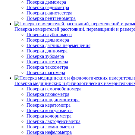
Поверка дымомера
Поверка радиометра
Поверка радиотестера
Поверка рентгенометра
Поверка измерителей расстояний, перемещений и размер
Поверка глубиномера
Поверка дальномера
Поверка датчика перемещения
Поверка длиномера
Поверка зубомера
Поверка катетомера
Поверка таксометра
Поверка шагомера
Поверка медицинских и физиологических измерительны
Поверка гемоглобиномера
Поверка глюкометра
Поверка кардиомонитора
Поверка кератометра
Поверка коагулометра
Поверка колориметра
Поверка лактоденсиметра
Поверка люминометра
Поверка нефелометра