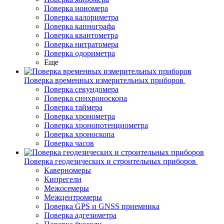
Поверка иономера
Поверка калориметра
Поверка капнографа
Поверка квантометра
Поверка нитратомера
Поверка одориметра
Еще
Поверка временных измерительных приборов
Поверка секундомера
Поверка синхроноскопа
Поверка таймера
Поверка хронометра
Поверка хронопотенциометра
Поверка хроноскопа
Поверка часов
Поверка геодезических и строительных приборов
Каверномеры
Кипрегели
Межосемеры
Межцентромеры
Поверка GPS и GNSS приемника
Поверка адгезиметра