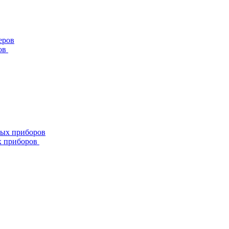
ов
х приборов