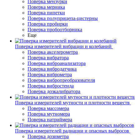
Поверка мензурки
Поверка мерника
Поверка пипетки
Поверка полуприцепа-цистерны
Поверка пробирки
Поверка пробоотборника
Еще
Поверка измерителей вибрации и колебаний
Поверка акселерометра
Поверка вибратора
Поверка виброанализатора
Поверка вибродатчика
Поверка виброметра
Поверка вибропреобразователя
Поверка вибростенда
Поверка дозкалибратора
Поверка измерителей мутности и плотности веществ
Поверка массомера
Поверка мутномера
Поверка натриймера
Поверка измерителей радиации и опасных выбросов
Поверка дозиметра