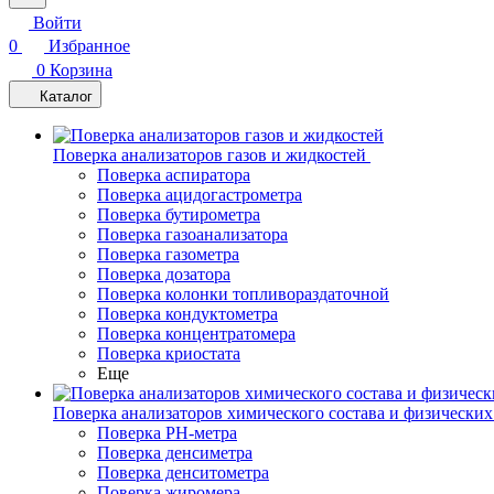
Войти
0
Избранное
0
Корзина
Каталог
Поверка анализаторов газов и жидкостей
Поверка аспиратора
Поверка ацидогастрометра
Поверка бутирометра
Поверка газоанализатора
Поверка газометра
Поверка дозатора
Поверка колонки топливораздаточной
Поверка кондуктометра
Поверка концентратомера
Поверка криостата
Еще
Поверка анализаторов химического состава и физических
Поверка PH-метра
Поверка денсиметра
Поверка денситометра
Поверка жиромера