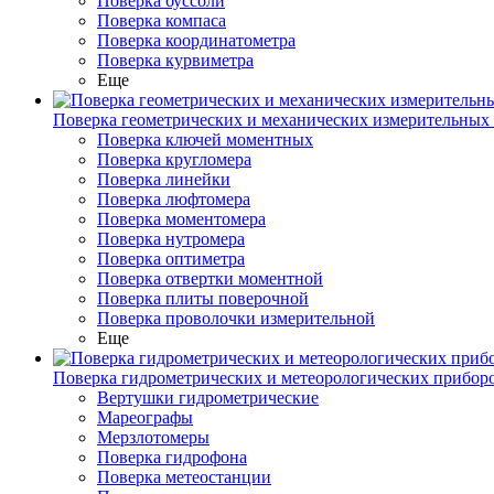
Поверка буссоли
Поверка компаса
Поверка координатометра
Поверка курвиметра
Еще
Поверка геометрических и механических измерительных
Поверка ключей моментных
Поверка кругломера
Поверка линейки
Поверка люфтомера
Поверка моментомера
Поверка нутромера
Поверка оптиметра
Поверка отвертки моментной
Поверка плиты поверочной
Поверка проволочки измерительной
Еще
Поверка гидрометрических и метеорологических прибор
Вертушки гидрометрические
Мареографы
Мерзлотомеры
Поверка гидрофона
Поверка метеостанции