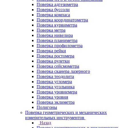
Поверка адгезиметра
Поверка буссоли
Поверка компаса
Поверка координатометра
Поверка курвиметра
Поверка метра
Поверка нивелира
Поверка планиметра
Поверка профилометра
Поверка рейки
Поверка ростомера
Поверка рулетки
Поверка сейсмометра
Поверка сканера лазерного
Поверка теодолита
Поверка угломера
Поверка угольника
Поверка уровнемера
Поверка уровня
Поверка эклиметра
Полигоны
Поверка геометрических и механических
измерительных инструментов
Назад
Поверка геометрических и механических