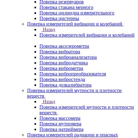
Поверка резервуаров
Поверка стакана мерного
Поверка цилиндра измерительного
Поверка цистерны
Поверка измерителей вибрации и колебаний
Назад
Поверка измерителей вибрации и колебаний
Поверка акселерометра
Поверка вибратора
Поверка виброанализатора
Поверка вибродатчика
Поверка виброметра
Поверка вибропреобразователя
Поверка вибростенда
Поверка дозкалибратора
Поверка измерителей мутности и плотности
веществ
Назад
Поверка измерителей мутности и плотности
веществ
Поверка массомера
Поверка мутномера
Поверка натриймера
Поверка измерителей радиации и опасных