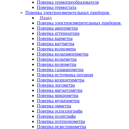
Поверка термопреобразователя
Поверка термостата
Поверка электроизмерительных приборов
Назад
Поверка электроизмерительных приборов
Поверка амперметра
Поверка аттенюатора
Поверка варметра
Поверка ваттметра
Поверка волномера
Поверка вольтамперметра
Поверка вольтметра
Поверка волюметра
Поверка гальванометра
Поверка источника питания
Поверка коэрцитиметра
Поверка логометра
Поверка магнитометра
Поверка микрометра
Поверка мультиметра
Поверка омметра
Поверка осциллографа
Поверка полиграфа
Поверка потенциометра
Поверка резистивиметра