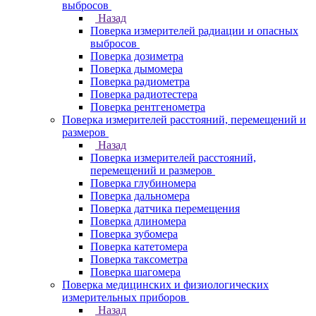
выбросов
Назад
Поверка измерителей радиации и опасных
выбросов
Поверка дозиметра
Поверка дымомера
Поверка радиометра
Поверка радиотестера
Поверка рентгенометра
Поверка измерителей расстояний, перемещений и
размеров
Назад
Поверка измерителей расстояний,
перемещений и размеров
Поверка глубиномера
Поверка дальномера
Поверка датчика перемещения
Поверка длиномера
Поверка зубомера
Поверка катетомера
Поверка таксометра
Поверка шагомера
Поверка медицинских и физиологических
измерительных приборов
Назад