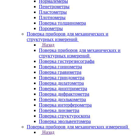
Нормалемеры
Пенетрометры
Пластометры
Плотномеры
Поверка толщиномера
Порометры
Поверка приборов для механических и
структурных измерений
Назад
Поверка приборов для механических и
структурных измерений
Поверка гистерезисографа
Поверка гониометра
Поверка гравиметра
Поверка гриндометра
Поверка дилатометра
Поверка диоптриметра
Поверка дифрактометра
Поверка диэлькометра
Поверка интерферометра
Поверка линзметра
Поверка структуроскопа
Поверка эвольвентомера
Поверка приборов для механических измерений
Назад