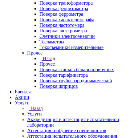
Поверка трансформатора
Поверка ферритометра
Поверка феррометра
Поверка характериографа
Поверка частотомера
Поверка электрометра
Счетчики электроэнергии
Тесламетры
Токосъемники измерительные
Прочее
Назад
Прочее
Поверка станков балансировочных
Поверка тарификатора
Поверка трубы аэродинамической
Поверка шприцов
Бренды
Акции
Услуги
Назад
Услуги
Аккредитация и аттестация испытательной
лаборатории
Аттестация и обучение специалистов
Аттестация испытательного оборудования