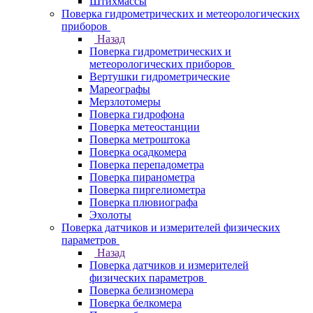
Штихмассы
Поверка гидрометрических и метеорологических
приборов
Назад
Поверка гидрометрических и
метеорологических приборов
Вертушки гидрометрические
Мареографы
Мерзлотомеры
Поверка гидрофона
Поверка метеостанции
Поверка метроштока
Поверка осадкомера
Поверка перепадометра
Поверка пиранометра
Поверка пиргелиометра
Поверка плювиографа
Эхолоты
Поверка датчиков и измерителей физических
параметров
Назад
Поверка датчиков и измерителей
физических параметров
Поверка белизномера
Поверка белкомера