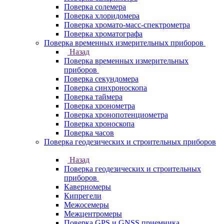
Поверка солемера
Поверка хлоридомера
Поверка хромато-масс-спектрометра
Поверка хроматографа
Поверка временных измерительных приборов
Назад
Поверка временных измерительных
приборов
Поверка секундомера
Поверка синхроноскопа
Поверка таймера
Поверка хронометра
Поверка хронопотенциометра
Поверка хроноскопа
Поверка часов
Поверка геодезических и строительных приборов
Назад
Поверка геодезических и строительных
приборов
Каверномеры
Кипрегели
Межосемеры
Межцентромеры
Поверка GPS и GNSS приемника