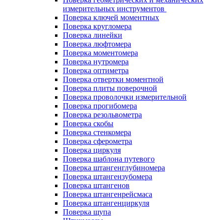
измерительных инструментов
Поверка ключей моментных
Поверка кругломера
Поверка линейки
Поверка люфтомера
Поверка моментомера
Поверка нутромера
Поверка оптиметра
Поверка отвертки моментной
Поверка плиты поверочной
Поверка проволочки измерительной
Поверка прогибомера
Поверка резольвометра
Поверка скобы
Поверка стенкомера
Поверка сферометра
Поверка циркуля
Поверка шаблона путевого
Поверка штангенглубиномера
Поверка штангензубомера
Поверка штангенов
Поверка штангенрейсмаса
Поверка штангенциркуля
Поверка щупа