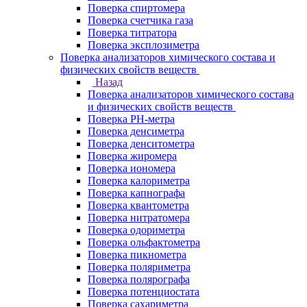
Поверка спиртомера
Поверка счетчика газа
Поверка титратора
Поверка эксплозиметра
Поверка анализаторов химического состава и
физических свойств веществ
Назад
Поверка анализаторов химического состава
и физических свойств веществ
Поверка PH-метра
Поверка денсиметра
Поверка денситометра
Поверка жиромера
Поверка иономера
Поверка калориметра
Поверка капнографа
Поверка квантометра
Поверка нитратомера
Поверка одориметра
Поверка ольфактометра
Поверка пикнометра
Поверка поляриметра
Поверка полярографа
Поверка потенциостата
Поверка сахариметра