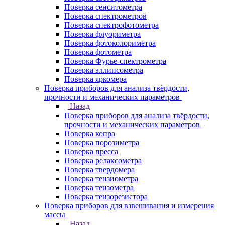
Поверка сенситометра
Поверка спектрометров
Поверка спектрофотометра
Поверка флуориметра
Поверка фотоколориметра
Поверка фотометра
Поверка Фурье-спектрометра
Поверка эллипсометра
Поверка яркомера
Поверка приборов для анализа твёрдости,
прочности и механических параметров
Назад
Поверка приборов для анализа твёрдости,
прочности и механических параметров
Поверка копра
Поверка порозиметра
Поверка пресса
Поверка релаксометра
Поверка твердомера
Поверка тензиометра
Поверка тензометра
Поверка тензорезистора
Поверка приборов для взвешивания и измерения
массы
Назад