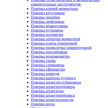
измерительных инструментов
Поверка ключей моментных
Поверка кругломера
Поверка линейки
Поверка люфтомера
Поверка моментомера
Поверка нутромера
Поверка оптиметра
Поверка отвертки моментной
Поверка плиты поверочной
Поверка проволочки измерительной
Поверка прогибомера
Поверка резольвометра
Поверка скобы
Поверка стенкомера
Поверка сферометра
Поверка циркуля
Поверка шаблона путевого
Поверка штангенглубиномера
Поверка штангензубомера
Поверка штангенов
Поверка штангенрейсмаса
Поверка штангенциркуля
Поверка щупа