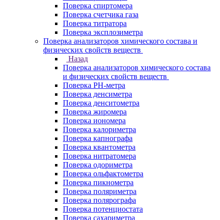
Поверка спиртомера
Поверка счетчика газа
Поверка титратора
Поверка эксплозиметра
Поверка анализаторов химического состава и
физических свойств веществ
Назад
Поверка анализаторов химического состава
и физических свойств веществ
Поверка PH-метра
Поверка денсиметра
Поверка денситометра
Поверка жиромера
Поверка иономера
Поверка калориметра
Поверка капнографа
Поверка квантометра
Поверка нитратомера
Поверка одориметра
Поверка ольфактометра
Поверка пикнометра
Поверка поляриметра
Поверка полярографа
Поверка потенциостата
Поверка сахариметра