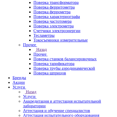
Поверка трансформатора
Поверка ферритометра
Поверка феррометра
Поверка характериографа
Поверка частотомера
Поверка электрометра
Счетчики электроэнергии
Тесламетры
Токосъемники измерительные
Прочее
Назад
Прочее
Поверка станков балансировочных
Поверка тарификатора
Поверка трубы аэродинамической
Поверка шприцов
Бренды
Акции
Услуги
Назад
Услуги
Аккредитация и аттестация испытательной
лаборатории
Аттестация и обучение специалистов
Аттестация испытательного оборудования