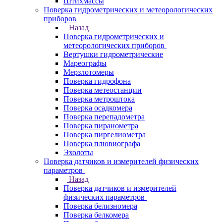
Штихмассы
Поверка гидрометрических и метеорологических
приборов
Назад
Поверка гидрометрических и
метеорологических приборов
Вертушки гидрометрические
Мареографы
Мерзлотомеры
Поверка гидрофона
Поверка метеостанции
Поверка метроштока
Поверка осадкомера
Поверка перепадометра
Поверка пиранометра
Поверка пиргелиометра
Поверка плювиографа
Эхолоты
Поверка датчиков и измерителей физических
параметров
Назад
Поверка датчиков и измерителей
физических параметров
Поверка белизномера
Поверка белкомера