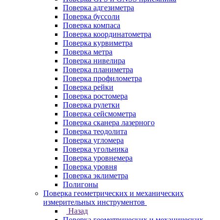
Поверка адгезиметра
Поверка буссоли
Поверка компаса
Поверка координатометра
Поверка курвиметра
Поверка метра
Поверка нивелира
Поверка планиметра
Поверка профилометра
Поверка рейки
Поверка ростомера
Поверка рулетки
Поверка сейсмометра
Поверка сканера лазерного
Поверка теодолита
Поверка угломера
Поверка угольника
Поверка уровнемера
Поверка уровня
Поверка эклиметра
Полигоны
Поверка геометрических и механических
измерительных инструментов
Назад
Поверка геометрических и механических