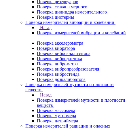
Поверка резервуаров
Поверка стакана мерного
Поверка цилиндра измерительного
Поверка цистерны
Поверка измерителей вибрации и колебаний
Назад
Поверка измерителей вибрации и колебаний
Поверка акселерометра
Поверка вибратора
Поверка виброанализатора
Поверка вибродатчика
Поверка виброметра
Поверка вибропреобразователя
Поверка вибростенда
Поверка дозкалибратора
Поверка измерителей мутности и плотности
веществ
Назад
Поверка измерителей мутности и плотности
веществ
Поверка массомера
Поверка мутномера
Поверка натриймера
Поверка измерителей радиации и опасных