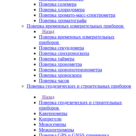
Поверка солемера
Поверка хлоридомера
Поверка хромато-масс-спектрометра
Поверка хроматографа
Поверка временных измерительных приборов
Назад
Поверка временных измерительных
приборов
Поверка секундомера
Поверка синхроноскопа
Поверка таймера
Поверка хронометра
Поверка хронопотенциометра
Поверка хроноскопа
Поверка часов
Поверка геодезических и строительных приборов
Назад
Поверка геодезических и строительных
приборов
Каверномеры
Кипрегели
Межосемеры
Межцентромеры
Поверка GPS и GNSS приемника