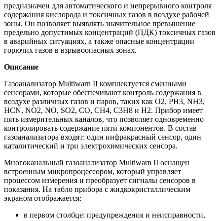
предназначен для автоматического и непрерывного контроля
содержания кислорода и токсичных газов в воздухе рабочей
зоны. Он позволяет выявлять значительное превышение
предельно допустимых концентраций (ПДК) токсичных газов
в аварийных ситуациях, а также опасные концентрации
горючих газов в взрывоопасных зонах.
Описание
Газоанализатор Multiwarn II комплектуется сменными
сенсорами, которые обеспечивают контроль содержания в
воздухе различных газов и паров, таких как O2, PH3, NH3,
HCN, NO2, NO, SO2, CO, CH4, C3H8 и H2. Прибор имеет
пять измерительных каналов, что позволяет одновременно
контролировать содержание пяти компонентов. В состав
газоанализатора входят: один инфракрасный сенсор, один
каталитический и три электрохимических сенсора.
Многоканальный газоанализатор Multiwarn II оснащен
встроенным микропроцессором, который управляет
процессом измерения и преобразует сигналы сенсоров в
показания. На табло прибора с жидкокристаллическим
экраном отображается:
в первом столбце: предупреждения и неисправности,