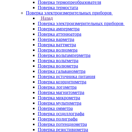
Поверка термопреобразователя
Поверка термостата
Поверка электроизмерительных приборов
Назад
Поверка электроизмерительных приборов
Поверка амперметра
Поверка аттенюатора
Поверка варметра
Поверка ваттметра
Поверка волномера
Поверка вольтамперметра
Поверка вольтметра
Поверка волюметра
Поверка гальванометра
Поверка источника питания
Поверка коэрцитиметра
Поверка логометра
Поверка магнитометра
Поверка микрометра
Поверка мультиметра
Поверка омметра
Поверка осциллографа
Поверка полиграфа
Поверка потенциометра
Поверка резистивиметра