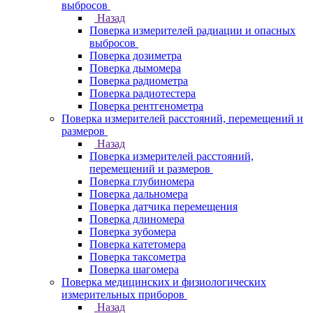
выбросов
Назад
Поверка измерителей радиации и опасных
выбросов
Поверка дозиметра
Поверка дымомера
Поверка радиометра
Поверка радиотестера
Поверка рентгенометра
Поверка измерителей расстояний, перемещений и
размеров
Назад
Поверка измерителей расстояний,
перемещений и размеров
Поверка глубиномера
Поверка дальномера
Поверка датчика перемещения
Поверка длиномера
Поверка зубомера
Поверка катетомера
Поверка таксометра
Поверка шагомера
Поверка медицинских и физиологических
измерительных приборов
Назад