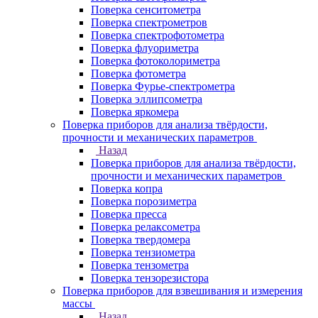
Поверка сенситометра
Поверка спектрометров
Поверка спектрофотометра
Поверка флуориметра
Поверка фотоколориметра
Поверка фотометра
Поверка Фурье-спектрометра
Поверка эллипсометра
Поверка яркомера
Поверка приборов для анализа твёрдости,
прочности и механических параметров
Назад
Поверка приборов для анализа твёрдости,
прочности и механических параметров
Поверка копра
Поверка порозиметра
Поверка пресса
Поверка релаксометра
Поверка твердомера
Поверка тензиометра
Поверка тензометра
Поверка тензорезистора
Поверка приборов для взвешивания и измерения
массы
Назад