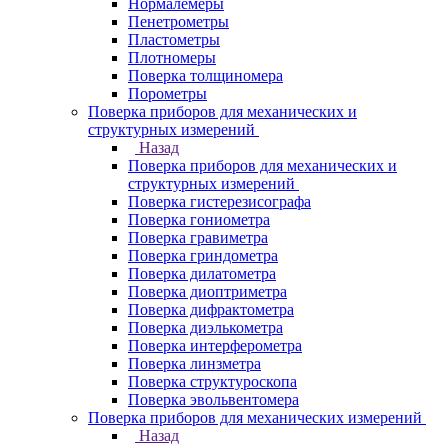
Нормалемеры
Пенетрометры
Пластометры
Плотномеры
Поверка толщиномера
Порометры
Поверка приборов для механических и
структурных измерений
Назад
Поверка приборов для механических и
структурных измерений
Поверка гистерезисографа
Поверка гониометра
Поверка гравиметра
Поверка гриндометра
Поверка дилатометра
Поверка диоптриметра
Поверка дифрактометра
Поверка диэлькометра
Поверка интерферометра
Поверка линзметра
Поверка структуроскопа
Поверка эвольвентомера
Поверка приборов для механических измерений
Назад