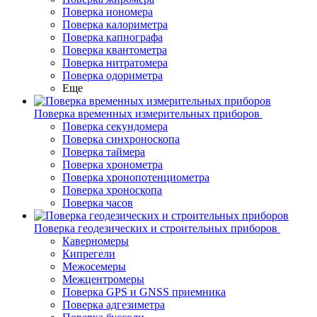
Поверка иономера
Поверка калориметра
Поверка капнографа
Поверка квантометра
Поверка нитратомера
Поверка одориметра
Еще
Поверка временных измерительных приборов
Поверка секундомера
Поверка синхроноскопа
Поверка таймера
Поверка хронометра
Поверка хронопотенциометра
Поверка хроноскопа
Поверка часов
Поверка геодезических и строительных приборов
Каверномеры
Кипрегели
Межосемеры
Межцентромеры
Поверка GPS и GNSS приемника
Поверка адгезиметра