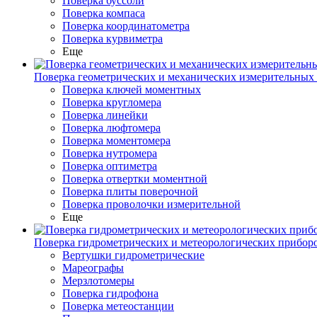
Поверка буссоли
Поверка компаса
Поверка координатометра
Поверка курвиметра
Еще
Поверка геометрических и механических измерительных
Поверка ключей моментных
Поверка кругломера
Поверка линейки
Поверка люфтомера
Поверка моментомера
Поверка нутромера
Поверка оптиметра
Поверка отвертки моментной
Поверка плиты поверочной
Поверка проволочки измерительной
Еще
Поверка гидрометрических и метеорологических прибор
Вертушки гидрометрические
Мареографы
Мерзлотомеры
Поверка гидрофона
Поверка метеостанции