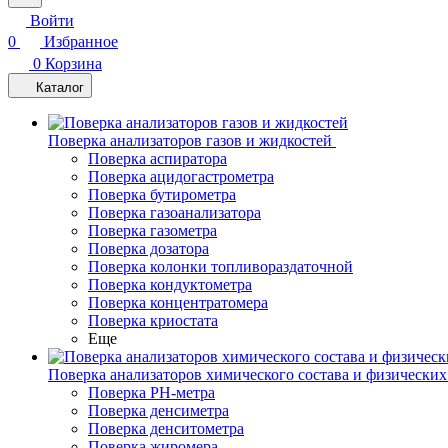
Войти
0
Избранное
0
Корзина
Каталог
Поверка анализаторов газов и жидкостей
Поверка аспиратора
Поверка ацидогастрометра
Поверка бутирометра
Поверка газоанализатора
Поверка газометра
Поверка дозатора
Поверка колонки топливораздаточной
Поверка кондуктометра
Поверка концентратомера
Поверка криостата
Еще
Поверка анализаторов химического состава и физических
Поверка PH-метра
Поверка денсиметра
Поверка денситометра
Поверка жиромера