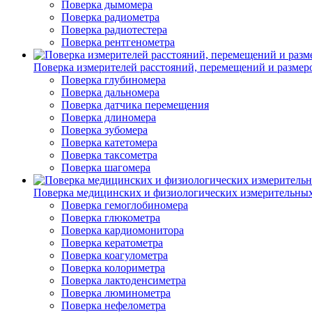
Поверка дымомера
Поверка радиометра
Поверка радиотестера
Поверка рентгенометра
Поверка измерителей расстояний, перемещений и размер
Поверка глубиномера
Поверка дальномера
Поверка датчика перемещения
Поверка длиномера
Поверка зубомера
Поверка катетомера
Поверка таксометра
Поверка шагомера
Поверка медицинских и физиологических измерительны
Поверка гемоглобиномера
Поверка глюкометра
Поверка кардиомонитора
Поверка кератометра
Поверка коагулометра
Поверка колориметра
Поверка лактоденсиметра
Поверка люминометра
Поверка нефелометра