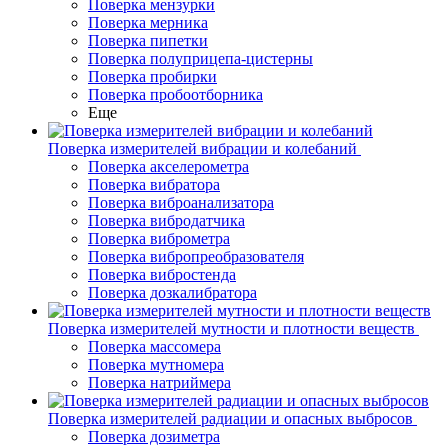
Поверка мензурки
Поверка мерника
Поверка пипетки
Поверка полуприцепа-цистерны
Поверка пробирки
Поверка пробоотборника
Еще
Поверка измерителей вибрации и колебаний
Поверка акселерометра
Поверка вибратора
Поверка виброанализатора
Поверка вибродатчика
Поверка виброметра
Поверка вибропреобразователя
Поверка вибростенда
Поверка дозкалибратора
Поверка измерителей мутности и плотности веществ
Поверка массомера
Поверка мутномера
Поверка натриймера
Поверка измерителей радиации и опасных выбросов
Поверка дозиметра