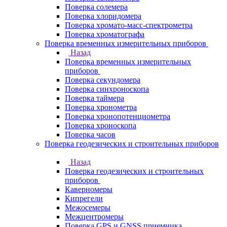
Поверка солемера
Поверка хлоридомера
Поверка хромато-масс-спектрометра
Поверка хроматографа
Поверка временных измерительных приборов
Назад
Поверка временных измерительных
приборов
Поверка секундомера
Поверка синхроноскопа
Поверка таймера
Поверка хронометра
Поверка хронопотенциометра
Поверка хроноскопа
Поверка часов
Поверка геодезических и строительных приборов
Назад
Поверка геодезических и строительных
приборов
Каверномеры
Кипрегели
Межосемеры
Межцентромеры
Поверка GPS и GNSS приемника