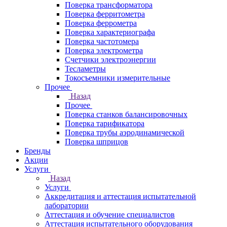
Поверка трансформатора
Поверка ферритометра
Поверка феррометра
Поверка характериографа
Поверка частотомера
Поверка электрометра
Счетчики электроэнергии
Тесламетры
Токосъемники измерительные
Прочее
Назад
Прочее
Поверка станков балансировочных
Поверка тарификатора
Поверка трубы аэродинамической
Поверка шприцов
Бренды
Акции
Услуги
Назад
Услуги
Аккредитация и аттестация испытательной
лаборатории
Аттестация и обучение специалистов
Аттестация испытательного оборудования