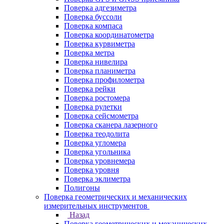
Поверка адгезиметра
Поверка буссоли
Поверка компаса
Поверка координатометра
Поверка курвиметра
Поверка метра
Поверка нивелира
Поверка планиметра
Поверка профилометра
Поверка рейки
Поверка ростомера
Поверка рулетки
Поверка сейсмометра
Поверка сканера лазерного
Поверка теодолита
Поверка угломера
Поверка угольника
Поверка уровнемера
Поверка уровня
Поверка эклиметра
Полигоны
Поверка геометрических и механических
измерительных инструментов
Назад
Поверка геометрических и механических