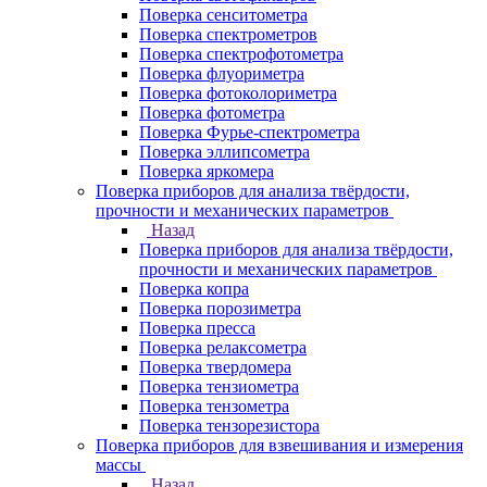
Поверка сенситометра
Поверка спектрометров
Поверка спектрофотометра
Поверка флуориметра
Поверка фотоколориметра
Поверка фотометра
Поверка Фурье-спектрометра
Поверка эллипсометра
Поверка яркомера
Поверка приборов для анализа твёрдости,
прочности и механических параметров
Назад
Поверка приборов для анализа твёрдости,
прочности и механических параметров
Поверка копра
Поверка порозиметра
Поверка пресса
Поверка релаксометра
Поверка твердомера
Поверка тензиометра
Поверка тензометра
Поверка тензорезистора
Поверка приборов для взвешивания и измерения
массы
Назад