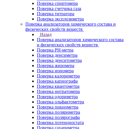
Поверка спиртомера
Поверка счетчика газа
Поверка титратора
Поверка эксплозиметра
Поверка анализаторов химического состава и
физических свойств веществ
Назад
Поверка анализаторов химического состава
и физических свойств веществ
Поверка PH-метра
Поверка денсиметра
Поверка денситометра
Поверка жиромера
Поверка иономера
Поверка калориметра
Поверка капнографа
Поверка квантометра
Поверка нитратомера
Поверка одориметра
Поверка ольфактометра
Поверка пикнометра
Поверка поляриметра
Поверка полярографа
Поверка потенциостата
Поверка сахариметра