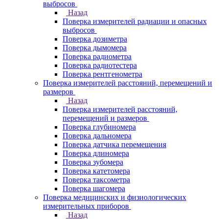
выбросов
Назад
Поверка измерителей радиации и опасных
выбросов
Поверка дозиметра
Поверка дымомера
Поверка радиометра
Поверка радиотестера
Поверка рентгенометра
Поверка измерителей расстояний, перемещений и
размеров
Назад
Поверка измерителей расстояний,
перемещений и размеров
Поверка глубиномера
Поверка дальномера
Поверка датчика перемещения
Поверка длиномера
Поверка зубомера
Поверка катетомера
Поверка таксометра
Поверка шагомера
Поверка медицинских и физиологических
измерительных приборов
Назад