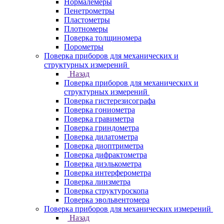
Нормалемеры
Пенетрометры
Пластометры
Плотномеры
Поверка толщиномера
Порометры
Поверка приборов для механических и
структурных измерений
Назад
Поверка приборов для механических и
структурных измерений
Поверка гистерезисографа
Поверка гониометра
Поверка гравиметра
Поверка гриндометра
Поверка дилатометра
Поверка диоптриметра
Поверка дифрактометра
Поверка диэлькометра
Поверка интерферометра
Поверка линзметра
Поверка структуроскопа
Поверка эвольвентомера
Поверка приборов для механических измерений
Назад