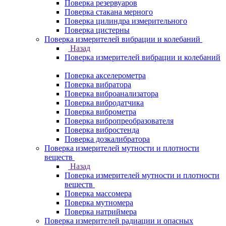
Поверка резервуаров
Поверка стакана мерного
Поверка цилиндра измерительного
Поверка цистерны
Поверка измерителей вибрации и колебаний
Назад
Поверка измерителей вибрации и колебаний
Поверка акселерометра
Поверка вибратора
Поверка виброанализатора
Поверка вибродатчика
Поверка виброметра
Поверка вибропреобразователя
Поверка вибростенда
Поверка дозкалибратора
Поверка измерителей мутности и плотности
веществ
Назад
Поверка измерителей мутности и плотности
веществ
Поверка массомера
Поверка мутномера
Поверка натриймера
Поверка измерителей радиации и опасных