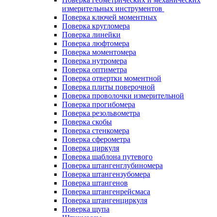
измерительных инструментов
Поверка ключей моментных
Поверка кругломера
Поверка линейки
Поверка люфтомера
Поверка моментомера
Поверка нутромера
Поверка оптиметра
Поверка отвертки моментной
Поверка плиты поверочной
Поверка проволочки измерительной
Поверка прогибомера
Поверка резольвометра
Поверка скобы
Поверка стенкомера
Поверка сферометра
Поверка циркуля
Поверка шаблона путевого
Поверка штангенглубиномера
Поверка штангензубомера
Поверка штангенов
Поверка штангенрейсмаса
Поверка штангенциркуля
Поверка щупа