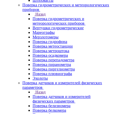
Штихмассы
Поверка гидрометрических и метеорологических
приборов
Назад
Поверка гидрометрических и
метеорологических приборов
Вертушки гидрометрические
Мареографы
Мерзлотомеры
Поверка гидрофона
Поверка метеостанции
Поверка метроштока
Поверка осадкомера
Поверка перепадометра
Поверка пиранометра
Поверка пиргелиометра
Поверка плювиографа
Эхолоты
Поверка датчиков и измерителей физических
параметров
Назад
Поверка датчиков и измерителей
физических параметров
Поверка белизномера
Поверка белкомера