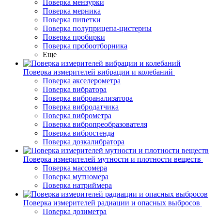
Поверка мензурки
Поверка мерника
Поверка пипетки
Поверка полуприцепа-цистерны
Поверка пробирки
Поверка пробоотборника
Еще
Поверка измерителей вибрации и колебаний
Поверка акселерометра
Поверка вибратора
Поверка виброанализатора
Поверка вибродатчика
Поверка виброметра
Поверка вибропреобразователя
Поверка вибростенда
Поверка дозкалибратора
Поверка измерителей мутности и плотности веществ
Поверка массомера
Поверка мутномера
Поверка натриймера
Поверка измерителей радиации и опасных выбросов
Поверка дозиметра