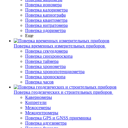
Поверка иономера
Поверка калориметра
Поверка капнографа
Поверка квантометра
Поверка нитратомера
Поверка одориметра
Еще
Поверка временных измерительных приборов
Поверка секундомера
Поверка синхроноскопа
Поверка таймера
Поверка хронометра
Поверка хронопотенциометра
Поверка хроноскопа
Поверка часов
Поверка геодезических и строительных приборов
Каверномеры
Кипрегели
Межосемеры
Межцентромеры
Поверка GPS и GNSS приемника
Поверка адгезиметра