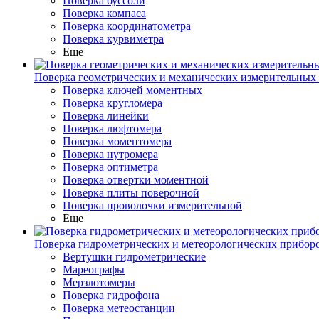
Поверка буссоли
Поверка компаса
Поверка координатометра
Поверка курвиметра
Еще
Поверка геометрических и механических измерительных
Поверка ключей моментных
Поверка кругломера
Поверка линейки
Поверка люфтомера
Поверка моментомера
Поверка нутромера
Поверка оптиметра
Поверка отвертки моментной
Поверка плиты поверочной
Поверка проволочки измерительной
Еще
Поверка гидрометрических и метеорологических прибор
Вертушки гидрометрические
Мареографы
Мерзлотомеры
Поверка гидрофона
Поверка метеостанции