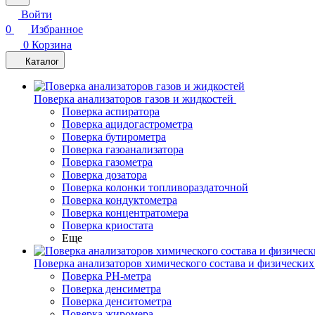
Войти
0
Избранное
0
Корзина
Каталог
Поверка анализаторов газов и жидкостей
Поверка аспиратора
Поверка ацидогастрометра
Поверка бутирометра
Поверка газоанализатора
Поверка газометра
Поверка дозатора
Поверка колонки топливораздаточной
Поверка кондуктометра
Поверка концентратомера
Поверка криостата
Еще
Поверка анализаторов химического состава и физических
Поверка PH-метра
Поверка денсиметра
Поверка денситометра
Поверка жиромера