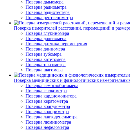
Поверка дымомера
Поверка радиометра
Поверка радиотестера
Поверка рентгенометра
Поверка измерителей расстояний, перемещений и размер
Поверка глубиномера
Поверка дальномера
Поверка датчика перемещения
Поверка длиномера
Поверка зубомера
Поверка катетомера
Поверка таксометра
Поверка шагомера
Поверка медицинских и физиологических измерительны
Поверка гемоглобиномера
Поверка глюкометра
Поверка кардиомонитора
Поверка кератометра
Поверка коагулометра
Поверка колориметра
Поверка лактоденсиметра
Поверка люминометра
Поверка нефелометра