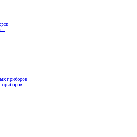
ов
х приборов