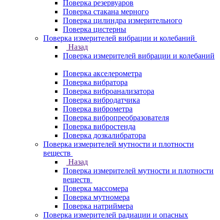
Поверка резервуаров
Поверка стакана мерного
Поверка цилиндра измерительного
Поверка цистерны
Поверка измерителей вибрации и колебаний
Назад
Поверка измерителей вибрации и колебаний
Поверка акселерометра
Поверка вибратора
Поверка виброанализатора
Поверка вибродатчика
Поверка виброметра
Поверка вибропреобразователя
Поверка вибростенда
Поверка дозкалибратора
Поверка измерителей мутности и плотности
веществ
Назад
Поверка измерителей мутности и плотности
веществ
Поверка массомера
Поверка мутномера
Поверка натриймера
Поверка измерителей радиации и опасных