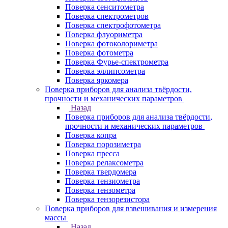
Поверка сенситометра
Поверка спектрометров
Поверка спектрофотометра
Поверка флуориметра
Поверка фотоколориметра
Поверка фотометра
Поверка Фурье-спектрометра
Поверка эллипсометра
Поверка яркомера
Поверка приборов для анализа твёрдости,
прочности и механических параметров
Назад
Поверка приборов для анализа твёрдости,
прочности и механических параметров
Поверка копра
Поверка порозиметра
Поверка пресса
Поверка релаксометра
Поверка твердомера
Поверка тензиометра
Поверка тензометра
Поверка тензорезистора
Поверка приборов для взвешивания и измерения
массы
Назад