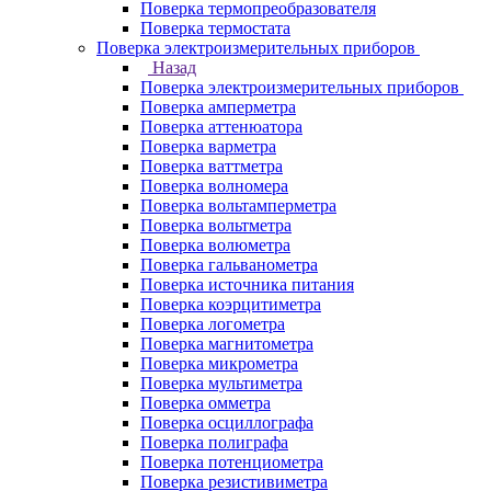
Поверка термопреобразователя
Поверка термостата
Поверка электроизмерительных приборов
Назад
Поверка электроизмерительных приборов
Поверка амперметра
Поверка аттенюатора
Поверка варметра
Поверка ваттметра
Поверка волномера
Поверка вольтамперметра
Поверка вольтметра
Поверка волюметра
Поверка гальванометра
Поверка источника питания
Поверка коэрцитиметра
Поверка логометра
Поверка магнитометра
Поверка микрометра
Поверка мультиметра
Поверка омметра
Поверка осциллографа
Поверка полиграфа
Поверка потенциометра
Поверка резистивиметра