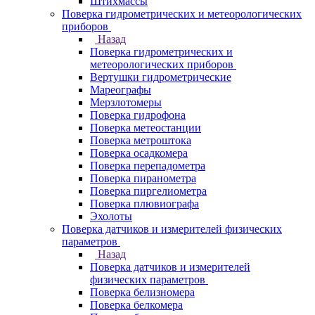
Штихмассы
Поверка гидрометрических и метеорологических
приборов
Назад
Поверка гидрометрических и
метеорологических приборов
Вертушки гидрометрические
Мареографы
Мерзлотомеры
Поверка гидрофона
Поверка метеостанции
Поверка метроштока
Поверка осадкомера
Поверка перепадометра
Поверка пиранометра
Поверка пиргелиометра
Поверка плювиографа
Эхолоты
Поверка датчиков и измерителей физических
параметров
Назад
Поверка датчиков и измерителей
физических параметров
Поверка белизномера
Поверка белкомера