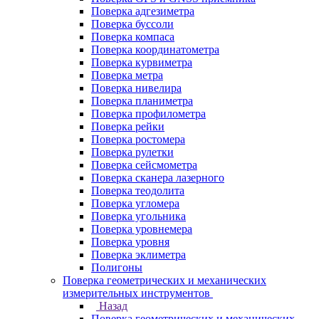
Поверка адгезиметра
Поверка буссоли
Поверка компаса
Поверка координатометра
Поверка курвиметра
Поверка метра
Поверка нивелира
Поверка планиметра
Поверка профилометра
Поверка рейки
Поверка ростомера
Поверка рулетки
Поверка сейсмометра
Поверка сканера лазерного
Поверка теодолита
Поверка угломера
Поверка угольника
Поверка уровнемера
Поверка уровня
Поверка эклиметра
Полигоны
Поверка геометрических и механических
измерительных инструментов
Назад
Поверка геометрических и механических