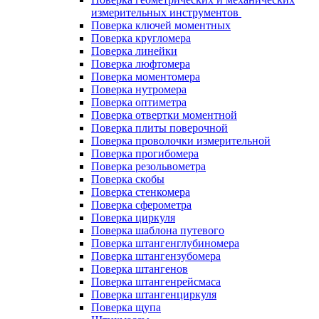
измерительных инструментов
Поверка ключей моментных
Поверка кругломера
Поверка линейки
Поверка люфтомера
Поверка моментомера
Поверка нутромера
Поверка оптиметра
Поверка отвертки моментной
Поверка плиты поверочной
Поверка проволочки измерительной
Поверка прогибомера
Поверка резольвометра
Поверка скобы
Поверка стенкомера
Поверка сферометра
Поверка циркуля
Поверка шаблона путевого
Поверка штангенглубиномера
Поверка штангензубомера
Поверка штангенов
Поверка штангенрейсмаса
Поверка штангенциркуля
Поверка щупа