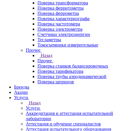
Поверка трансформатора
Поверка ферритометра
Поверка феррометра
Поверка характериографа
Поверка частотомера
Поверка электрометра
Счетчики электроэнергии
Тесламетры
Токосъемники измерительные
Прочее
Назад
Прочее
Поверка станков балансировочных
Поверка тарификатора
Поверка трубы аэродинамической
Поверка шприцов
Бренды
Акции
Услуги
Назад
Услуги
Аккредитация и аттестация испытательной
лаборатории
Аттестация и обучение специалистов
Аттестация испытательного оборудования