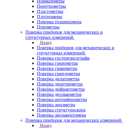
Нормалемеры
Пенетрометры
Пластометры
Плотномеры
Поверка толщиномера
Порометры
Поверка приборов для механических и
структурных измерений
Назад
Поверка приборов для механических и
структурных измерений
Поверка гистерезисографа
Поверка гониометра
Поверка гравиметра
Поверка гриндометра
Поверка дилатометра
Поверка диоптриметра
Поверка дифрактометра
Поверка диэлькометра
Поверка интерферометра
Поверка линзметра
Поверка структуроскопа
Поверка эвольвентомера
Поверка приборов для механических измерений
Назад