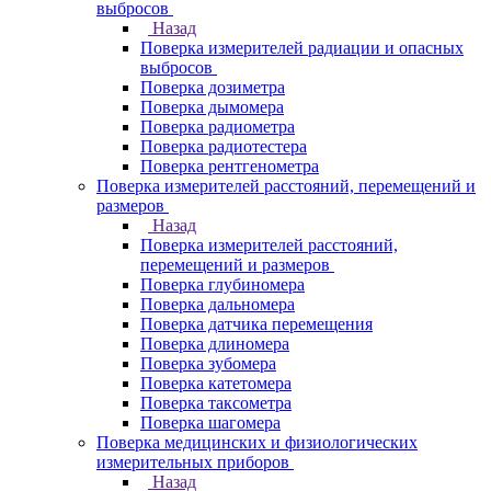
выбросов
Назад
Поверка измерителей радиации и опасных
выбросов
Поверка дозиметра
Поверка дымомера
Поверка радиометра
Поверка радиотестера
Поверка рентгенометра
Поверка измерителей расстояний, перемещений и
размеров
Назад
Поверка измерителей расстояний,
перемещений и размеров
Поверка глубиномера
Поверка дальномера
Поверка датчика перемещения
Поверка длиномера
Поверка зубомера
Поверка катетомера
Поверка таксометра
Поверка шагомера
Поверка медицинских и физиологических
измерительных приборов
Назад