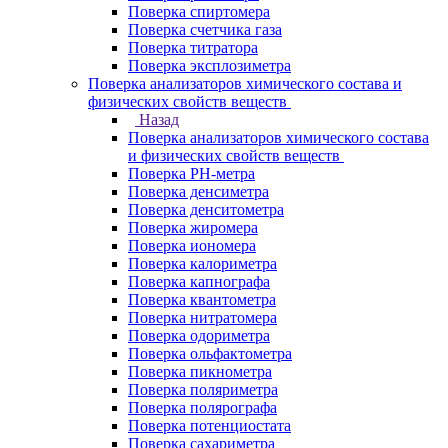
Поверка спиртомера
Поверка счетчика газа
Поверка титратора
Поверка эксплозиметра
Поверка анализаторов химического состава и
физических свойств веществ
Назад
Поверка анализаторов химического состава
и физических свойств веществ
Поверка PH-метра
Поверка денсиметра
Поверка денситометра
Поверка жиромера
Поверка иономера
Поверка калориметра
Поверка капнографа
Поверка квантометра
Поверка нитратомера
Поверка одориметра
Поверка ольфактометра
Поверка пикнометра
Поверка поляриметра
Поверка полярографа
Поверка потенциостата
Поверка сахариметра