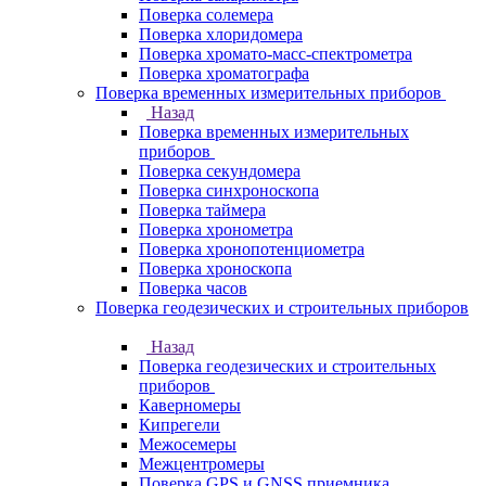
Поверка солемера
Поверка хлоридомера
Поверка хромато-масс-спектрометра
Поверка хроматографа
Поверка временных измерительных приборов
Назад
Поверка временных измерительных
приборов
Поверка секундомера
Поверка синхроноскопа
Поверка таймера
Поверка хронометра
Поверка хронопотенциометра
Поверка хроноскопа
Поверка часов
Поверка геодезических и строительных приборов
Назад
Поверка геодезических и строительных
приборов
Каверномеры
Кипрегели
Межосемеры
Межцентромеры
Поверка GPS и GNSS приемника