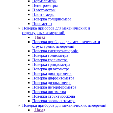
Нормалемеры
Пенетрометры
Пластометры
Плотномеры
Поверка толщиномера
Порометры
Поверка приборов для механических и
структурных измерений
Назад
Поверка приборов для механических и
структурных измерений
Поверка гистерезисографа
Поверка гониометра
Поверка гравиметра
Поверка гриндометра
Поверка дилатометра
Поверка диоптриметра
Поверка дифрактометра
Поверка диэлькометра
Поверка интерферометра
Поверка линзметра
Поверка структуроскопа
Поверка эвольвентомера
Поверка приборов для механических измерений
Назад