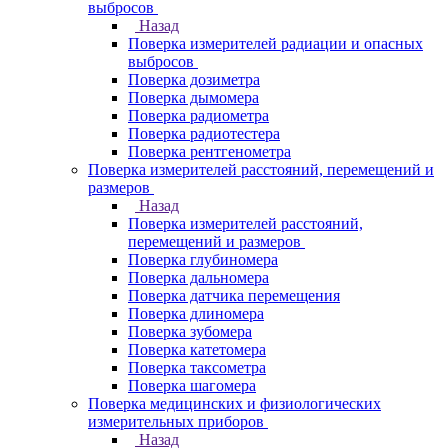
выбросов
Назад
Поверка измерителей радиации и опасных
выбросов
Поверка дозиметра
Поверка дымомера
Поверка радиометра
Поверка радиотестера
Поверка рентгенометра
Поверка измерителей расстояний, перемещений и
размеров
Назад
Поверка измерителей расстояний,
перемещений и размеров
Поверка глубиномера
Поверка дальномера
Поверка датчика перемещения
Поверка длиномера
Поверка зубомера
Поверка катетомера
Поверка таксометра
Поверка шагомера
Поверка медицинских и физиологических
измерительных приборов
Назад