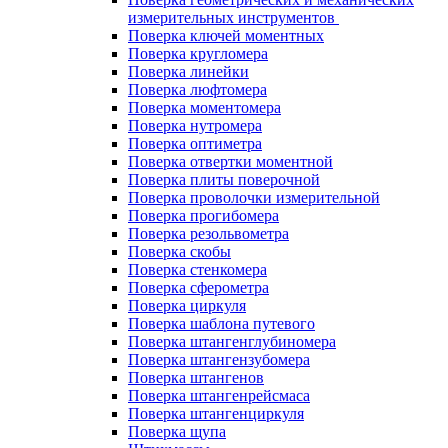
измерительных инструментов
Поверка ключей моментных
Поверка кругломера
Поверка линейки
Поверка люфтомера
Поверка моментомера
Поверка нутромера
Поверка оптиметра
Поверка отвертки моментной
Поверка плиты поверочной
Поверка проволочки измерительной
Поверка прогибомера
Поверка резольвометра
Поверка скобы
Поверка стенкомера
Поверка сферометра
Поверка циркуля
Поверка шаблона путевого
Поверка штангенглубиномера
Поверка штангензубомера
Поверка штангенов
Поверка штангенрейсмаса
Поверка штангенциркуля
Поверка щупа