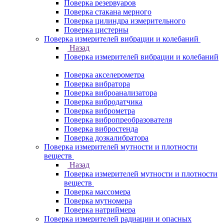
Поверка резервуаров
Поверка стакана мерного
Поверка цилиндра измерительного
Поверка цистерны
Поверка измерителей вибрации и колебаний
Назад
Поверка измерителей вибрации и колебаний
Поверка акселерометра
Поверка вибратора
Поверка виброанализатора
Поверка вибродатчика
Поверка виброметра
Поверка вибропреобразователя
Поверка вибростенда
Поверка дозкалибратора
Поверка измерителей мутности и плотности
веществ
Назад
Поверка измерителей мутности и плотности
веществ
Поверка массомера
Поверка мутномера
Поверка натриймера
Поверка измерителей радиации и опасных