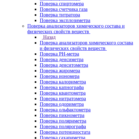
Поверка спиртомера
Поверка счетчика газа
Поверка титратора
Поверка эксплозиметра
Поверка анализаторов химического состава и
физических свойств веществ
Назад
Поверка анализаторов химического состава
и физических свойств веществ
Поверка PH-метра
Поверка денсиметра
Поверка денситометра
Поверка жиромера
Поверка иономера
Поверка калориметра
Поверка капнографа
Поверка квантометра
Поверка нитратомера
Поверка одориметра
Поверка ольфактометра
Поверка пикнометра
Поверка поляриметра
Поверка полярографа
Поверка потенциостата
Поверка сахариметра