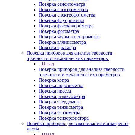
Поверка сенситометра
Поверка спектрометров
Поверка спектрофотометра
Поверка флуориметра
Поверка фотоколориметра
Поверка фотометра
Поверка Фурье-спектрометра
Поверка эллипсометра
Поверка яркомера
Поверка приборов для анализа твёрдости,
прочности и механических параметров
Назад
Поверка приборов для анализа твёрдости,
прочности и механических параметров
Поверка копра
Поверка порозиметра
Поверка пресса
Поверка релаксометра
Поверка твердомера
Поверка тензиометра
Поверка тензометра
Поверка тензорезистора
Поверка приборов для взвешивания и измерения
массы
Назад