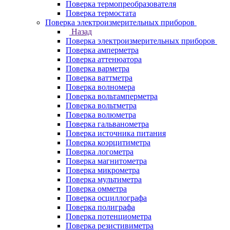
Поверка термопреобразователя
Поверка термостата
Поверка электроизмерительных приборов
Назад
Поверка электроизмерительных приборов
Поверка амперметра
Поверка аттенюатора
Поверка варметра
Поверка ваттметра
Поверка волномера
Поверка вольтамперметра
Поверка вольтметра
Поверка волюметра
Поверка гальванометра
Поверка источника питания
Поверка коэрцитиметра
Поверка логометра
Поверка магнитометра
Поверка микрометра
Поверка мультиметра
Поверка омметра
Поверка осциллографа
Поверка полиграфа
Поверка потенциометра
Поверка резистивиметра