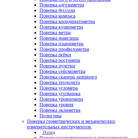
Поверка адгезиметра
Поверка буссоли
Поверка компаса
Поверка координатометра
Поверка курвиметра
Поверка метра
Поверка нивелира
Поверка планиметра
Поверка профилометра
Поверка рейки
Поверка ростомера
Поверка рулетки
Поверка сейсмометра
Поверка сканера лазерного
Поверка теодолита
Поверка угломера
Поверка угольника
Поверка уровнемера
Поверка уровня
Поверка эклиметра
Полигоны
Поверка геометрических и механических
измерительных инструментов
Назад
Поверка геометрических и механических