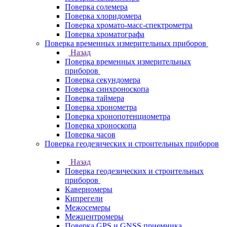
Поверка солемера
Поверка хлоридомера
Поверка хромато-масс-спектрометра
Поверка хроматографа
Поверка временных измерительных приборов
Назад
Поверка временных измерительных
приборов
Поверка секундомера
Поверка синхроноскопа
Поверка таймера
Поверка хронометра
Поверка хронопотенциометра
Поверка хроноскопа
Поверка часов
Поверка геодезических и строительных приборов
Назад
Поверка геодезических и строительных
приборов
Каверномеры
Кипрегели
Межосемеры
Межцентромеры
Поверка GPS и GNSS приемника