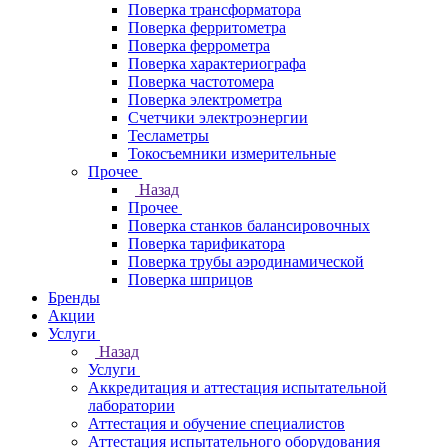
Поверка трансформатора
Поверка ферритометра
Поверка феррометра
Поверка характериографа
Поверка частотомера
Поверка электрометра
Счетчики электроэнергии
Тесламетры
Токосъемники измерительные
Прочее
Назад
Прочее
Поверка станков балансировочных
Поверка тарификатора
Поверка трубы аэродинамической
Поверка шприцов
Бренды
Акции
Услуги
Назад
Услуги
Аккредитация и аттестация испытательной
лаборатории
Аттестация и обучение специалистов
Аттестация испытательного оборудования