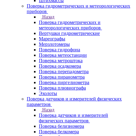
Штихмассы
Поверка гидрометрических и метеорологических
приборов
Назад
Поверка гидрометрических и
метеорологических приборов
Вертушки гидрометрические
Мареографы
Мерзлотомеры
Поверка гидрофона
Поверка метеостанции
Поверка метроштока
Поверка осадкомера
Поверка перепадометра
Поверка пиранометра
Поверка пиргелиометра
Поверка плювиографа
Эхолоты
Поверка датчиков и измерителей физических
параметров
Назад
Поверка датчиков и измерителей
физических параметров
Поверка белизномера
Поверка белкомера