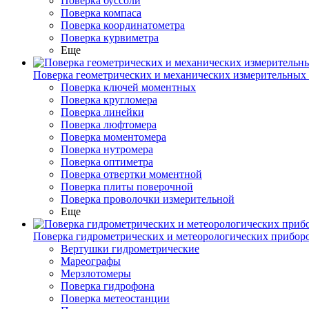
Поверка буссоли
Поверка компаса
Поверка координатометра
Поверка курвиметра
Еще
Поверка геометрических и механических измерительных
Поверка ключей моментных
Поверка кругломера
Поверка линейки
Поверка люфтомера
Поверка моментомера
Поверка нутромера
Поверка оптиметра
Поверка отвертки моментной
Поверка плиты поверочной
Поверка проволочки измерительной
Еще
Поверка гидрометрических и метеорологических прибор
Вертушки гидрометрические
Мареографы
Мерзлотомеры
Поверка гидрофона
Поверка метеостанции