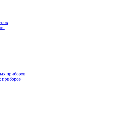
ов
х приборов