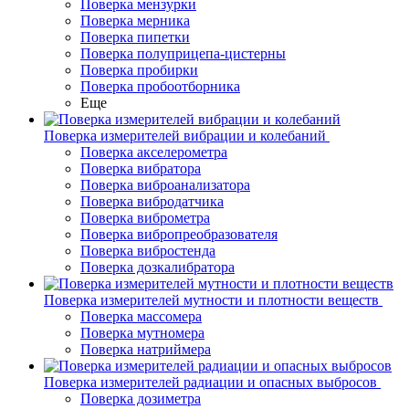
Поверка мензурки
Поверка мерника
Поверка пипетки
Поверка полуприцепа-цистерны
Поверка пробирки
Поверка пробоотборника
Еще
Поверка измерителей вибрации и колебаний
Поверка акселерометра
Поверка вибратора
Поверка виброанализатора
Поверка вибродатчика
Поверка виброметра
Поверка вибропреобразователя
Поверка вибростенда
Поверка дозкалибратора
Поверка измерителей мутности и плотности веществ
Поверка массомера
Поверка мутномера
Поверка натриймера
Поверка измерителей радиации и опасных выбросов
Поверка дозиметра