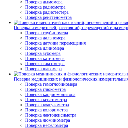
Поверка дымомера
Поверка радиометра
Поверка радиотестера
Поверка рентгенометра
Поверка измерителей расстояний, перемещений и размер
Поверка глубиномера
Поверка дальномера
Поверка датчика перемещения
Поверка длиномера
Поверка зубомера
Поверка катетомера
Поверка таксометра
Поверка шагомера
Поверка медицинских и физиологических измерительны
Поверка гемоглобиномера
Поверка глюкометра
Поверка кардиомонитора
Поверка кератометра
Поверка коагулометра
Поверка колориметра
Поверка лактоденсиметра
Поверка люминометра
Поверка нефелометра