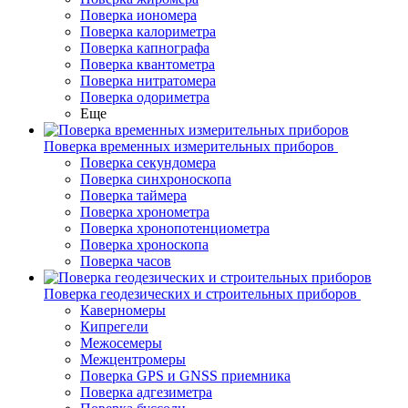
Поверка иономера
Поверка калориметра
Поверка капнографа
Поверка квантометра
Поверка нитратомера
Поверка одориметра
Еще
Поверка временных измерительных приборов
Поверка секундомера
Поверка синхроноскопа
Поверка таймера
Поверка хронометра
Поверка хронопотенциометра
Поверка хроноскопа
Поверка часов
Поверка геодезических и строительных приборов
Каверномеры
Кипрегели
Межосемеры
Межцентромеры
Поверка GPS и GNSS приемника
Поверка адгезиметра