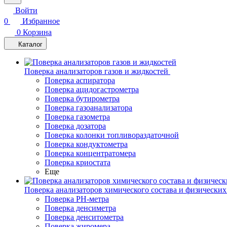
Войти
0
Избранное
0
Корзина
Каталог
Поверка анализаторов газов и жидкостей
Поверка аспиратора
Поверка ацидогастрометра
Поверка бутирометра
Поверка газоанализатора
Поверка газометра
Поверка дозатора
Поверка колонки топливораздаточной
Поверка кондуктометра
Поверка концентратомера
Поверка криостата
Еще
Поверка анализаторов химического состава и физических
Поверка PH-метра
Поверка денсиметра
Поверка денситометра
Поверка жиромера