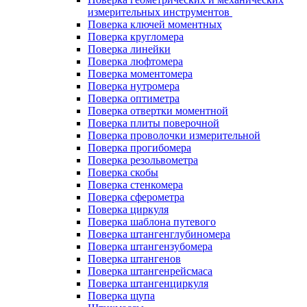
измерительных инструментов
Поверка ключей моментных
Поверка кругломера
Поверка линейки
Поверка люфтомера
Поверка моментомера
Поверка нутромера
Поверка оптиметра
Поверка отвертки моментной
Поверка плиты поверочной
Поверка проволочки измерительной
Поверка прогибомера
Поверка резольвометра
Поверка скобы
Поверка стенкомера
Поверка сферометра
Поверка циркуля
Поверка шаблона путевого
Поверка штангенглубиномера
Поверка штангензубомера
Поверка штангенов
Поверка штангенрейсмаса
Поверка штангенциркуля
Поверка щупа