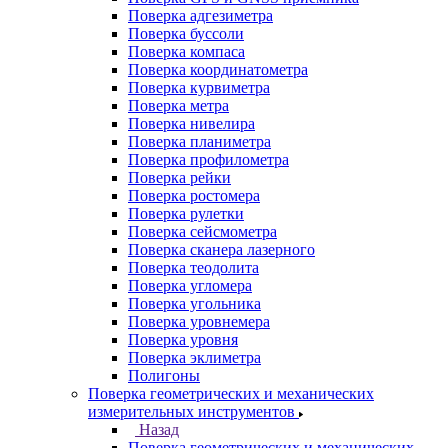
Поверка адгезиметра
Поверка буссоли
Поверка компаса
Поверка координатометра
Поверка курвиметра
Поверка метра
Поверка нивелира
Поверка планиметра
Поверка профилометра
Поверка рейки
Поверка ростомера
Поверка рулетки
Поверка сейсмометра
Поверка сканера лазерного
Поверка теодолита
Поверка угломера
Поверка угольника
Поверка уровнемера
Поверка уровня
Поверка эклиметра
Полигоны
Поверка геометрических и механических
измерительных инструментов
Назад
Поверка геометрических и механических