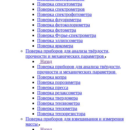
Поверка сенситометра
Поверка спектрометров
Поверка спектрофотометра
Поверка флуориметра
Поверка фотоколориметра
Поверка фотометра
Поверка Фурье-спектрометра
Поверка эллипсометра
Поверка яркомера
Поверка приборов для анализа твёрдости,
прочности и механических параметров
Назад
Поверка приборов для анализа твёрдости,
прочности и механических параметров
Поверка копра
Поверка порозиметра
Поверка пресса
Поверка релаксометра
Поверка твердомера
Поверка тензиометра
Поверка тензометра
Поверка тензорезистора
Поверка приборов для взвешивания и измерения
массы
Назад