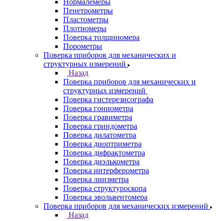
Нормалемеры
Пенетрометры
Пластометры
Плотномеры
Поверка толщиномера
Порометры
Поверка приборов для механических и
структурных измерений
Назад
Поверка приборов для механических и
структурных измерений
Поверка гистерезисографа
Поверка гониометра
Поверка гравиметра
Поверка гриндометра
Поверка дилатометра
Поверка диоптриметра
Поверка дифрактометра
Поверка диэлькометра
Поверка интерферометра
Поверка линзметра
Поверка структуроскопа
Поверка эвольвентомера
Поверка приборов для механических измерений
Назад