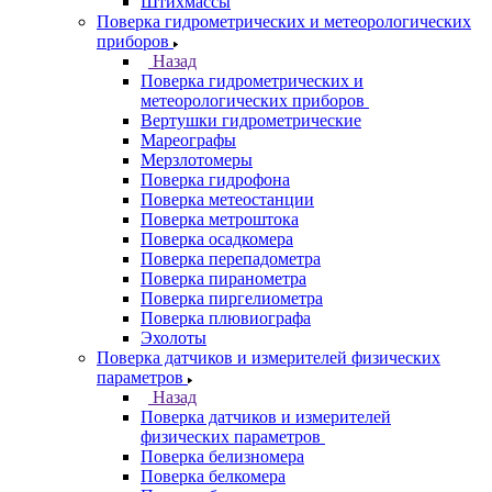
Штихмассы
Поверка гидрометрических и метеорологических
приборов
Назад
Поверка гидрометрических и
метеорологических приборов
Вертушки гидрометрические
Мареографы
Мерзлотомеры
Поверка гидрофона
Поверка метеостанции
Поверка метроштока
Поверка осадкомера
Поверка перепадометра
Поверка пиранометра
Поверка пиргелиометра
Поверка плювиографа
Эхолоты
Поверка датчиков и измерителей физических
параметров
Назад
Поверка датчиков и измерителей
физических параметров
Поверка белизномера
Поверка белкомера