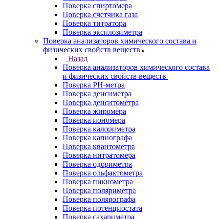
Поверка спиртомера
Поверка счетчика газа
Поверка титратора
Поверка эксплозиметра
Поверка анализаторов химического состава и
физических свойств веществ
Назад
Поверка анализаторов химического состава
и физических свойств веществ
Поверка PH-метра
Поверка денсиметра
Поверка денситометра
Поверка жиромера
Поверка иономера
Поверка калориметра
Поверка капнографа
Поверка квантометра
Поверка нитратомера
Поверка одориметра
Поверка ольфактометра
Поверка пикнометра
Поверка поляриметра
Поверка полярографа
Поверка потенциостата
Поверка сахариметра