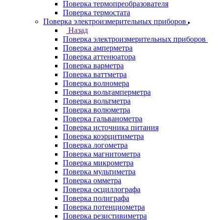
Поверка термопреобразователя
Поверка термостата
Поверка электроизмерительных приборов
Назад
Поверка электроизмерительных приборов
Поверка амперметра
Поверка аттенюатора
Поверка варметра
Поверка ваттметра
Поверка волномера
Поверка вольтамперметра
Поверка вольтметра
Поверка волюметра
Поверка гальванометра
Поверка источника питания
Поверка коэрцитиметра
Поверка логометра
Поверка магнитометра
Поверка микрометра
Поверка мультиметра
Поверка омметра
Поверка осциллографа
Поверка полиграфа
Поверка потенциометра
Поверка резистивиметра