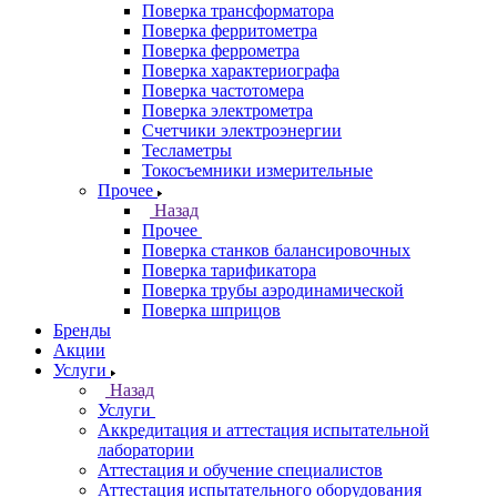
Поверка трансформатора
Поверка ферритометра
Поверка феррометра
Поверка характериографа
Поверка частотомера
Поверка электрометра
Счетчики электроэнергии
Тесламетры
Токосъемники измерительные
Прочее
Назад
Прочее
Поверка станков балансировочных
Поверка тарификатора
Поверка трубы аэродинамической
Поверка шприцов
Бренды
Акции
Услуги
Назад
Услуги
Аккредитация и аттестация испытательной
лаборатории
Аттестация и обучение специалистов
Аттестация испытательного оборудования