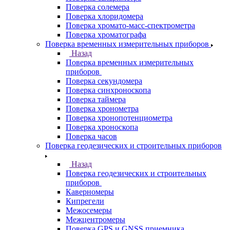
Поверка солемера
Поверка хлоридомера
Поверка хромато-масс-спектрометра
Поверка хроматографа
Поверка временных измерительных приборов
Назад
Поверка временных измерительных
приборов
Поверка секундомера
Поверка синхроноскопа
Поверка таймера
Поверка хронометра
Поверка хронопотенциометра
Поверка хроноскопа
Поверка часов
Поверка геодезических и строительных приборов
Назад
Поверка геодезических и строительных
приборов
Каверномеры
Кипрегели
Межосемеры
Межцентромеры
Поверка GPS и GNSS приемника