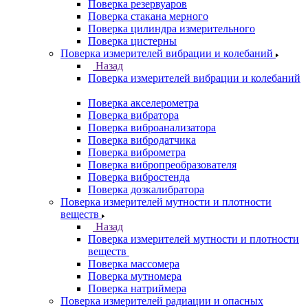
Поверка резервуаров
Поверка стакана мерного
Поверка цилиндра измерительного
Поверка цистерны
Поверка измерителей вибрации и колебаний
Назад
Поверка измерителей вибрации и колебаний
Поверка акселерометра
Поверка вибратора
Поверка виброанализатора
Поверка вибродатчика
Поверка виброметра
Поверка вибропреобразователя
Поверка вибростенда
Поверка дозкалибратора
Поверка измерителей мутности и плотности
веществ
Назад
Поверка измерителей мутности и плотности
веществ
Поверка массомера
Поверка мутномера
Поверка натриймера
Поверка измерителей радиации и опасных