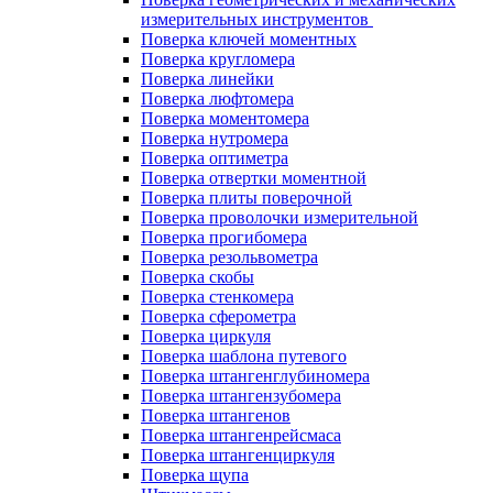
измерительных инструментов
Поверка ключей моментных
Поверка кругломера
Поверка линейки
Поверка люфтомера
Поверка моментомера
Поверка нутромера
Поверка оптиметра
Поверка отвертки моментной
Поверка плиты поверочной
Поверка проволочки измерительной
Поверка прогибомера
Поверка резольвометра
Поверка скобы
Поверка стенкомера
Поверка сферометра
Поверка циркуля
Поверка шаблона путевого
Поверка штангенглубиномера
Поверка штангензубомера
Поверка штангенов
Поверка штангенрейсмаса
Поверка штангенциркуля
Поверка щупа