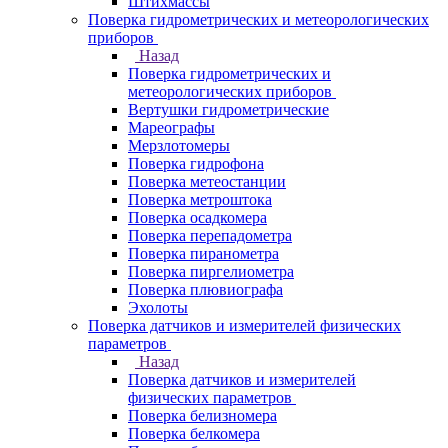
Штихмассы
Поверка гидрометрических и метеорологических
приборов
Назад
Поверка гидрометрических и
метеорологических приборов
Вертушки гидрометрические
Мареографы
Мерзлотомеры
Поверка гидрофона
Поверка метеостанции
Поверка метроштока
Поверка осадкомера
Поверка перепадометра
Поверка пиранометра
Поверка пиргелиометра
Поверка плювиографа
Эхолоты
Поверка датчиков и измерителей физических
параметров
Назад
Поверка датчиков и измерителей
физических параметров
Поверка белизномера
Поверка белкомера