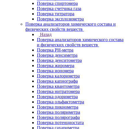
Поверка спиртомера
Поверка счетчика газа
Поверка титратора
Поверка эксплозиметра
Поверка анализаторов химического состава и
физических свойств веществ
Назад
Поверка анализаторов химического состава
и физических свойств веществ
Поверка PH-метра
Поверка денсиметра
Поверка денситометра
Поверка жиромера
Поверка иономера
Поверка калориметра
Поверка капнографа
Поверка квантометра
Поверка нитратомера
Поверка одориметра
Поверка ольфактометра
Поверка пикнометра
Поверка поляриметра
Поверка полярографа
Поверка потенциостата
Поверка сахариметра