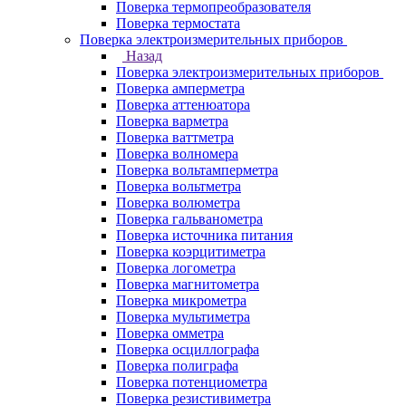
Поверка термопреобразователя
Поверка термостата
Поверка электроизмерительных приборов
Назад
Поверка электроизмерительных приборов
Поверка амперметра
Поверка аттенюатора
Поверка варметра
Поверка ваттметра
Поверка волномера
Поверка вольтамперметра
Поверка вольтметра
Поверка волюметра
Поверка гальванометра
Поверка источника питания
Поверка коэрцитиметра
Поверка логометра
Поверка магнитометра
Поверка микрометра
Поверка мультиметра
Поверка омметра
Поверка осциллографа
Поверка полиграфа
Поверка потенциометра
Поверка резистивиметра