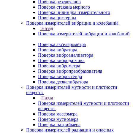
Поверка резервуаров
Поверка стакана мерного
Поверка цилиндра измерительного
Поверка цистерны
Поверка измерителей вибрации и колебаний
Назад
Поверка измерителей вибрации и колебаний
Поверка акселерометра
Поверка вибратора
Поверка виброанализатора
Поверка вибродатчика
Поверка виброметра
Поверка вибропреобразователя
Поверка вибростенда
Поверка дозкалибратора
Поверка измерителей мутности и плотности
веществ
Назад
Поверка измерителей мутности и плотности
веществ
Поверка массомера
Поверка мутномера
Поверка натриймера
Поверка измерителей радиации и опасных