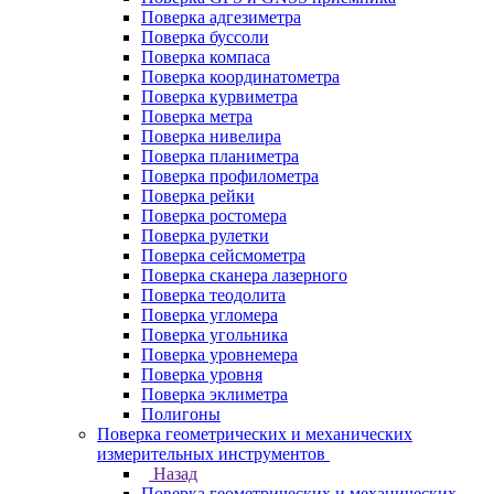
Поверка адгезиметра
Поверка буссоли
Поверка компаса
Поверка координатометра
Поверка курвиметра
Поверка метра
Поверка нивелира
Поверка планиметра
Поверка профилометра
Поверка рейки
Поверка ростомера
Поверка рулетки
Поверка сейсмометра
Поверка сканера лазерного
Поверка теодолита
Поверка угломера
Поверка угольника
Поверка уровнемера
Поверка уровня
Поверка эклиметра
Полигоны
Поверка геометрических и механических
измерительных инструментов
Назад
Поверка геометрических и механических