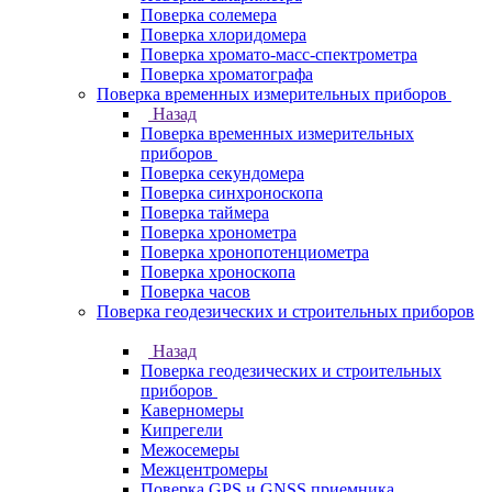
Поверка солемера
Поверка хлоридомера
Поверка хромато-масс-спектрометра
Поверка хроматографа
Поверка временных измерительных приборов
Назад
Поверка временных измерительных
приборов
Поверка секундомера
Поверка синхроноскопа
Поверка таймера
Поверка хронометра
Поверка хронопотенциометра
Поверка хроноскопа
Поверка часов
Поверка геодезических и строительных приборов
Назад
Поверка геодезических и строительных
приборов
Каверномеры
Кипрегели
Межосемеры
Межцентромеры
Поверка GPS и GNSS приемника