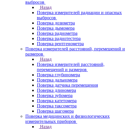
выбросов
Назад
Поверка измерителей радиации и опасных
выбросов
Поверка дозиметра
Поверка дымомера
Поверка радиометра
Поверка радиотестера
Поверка рентгенометра
Поверка измерителей расстояний, перемещений и
размеров
Назад
Поверка измерителей расстояний,
перемещений и размеров
Поверка глубиномера
Поверка дальномера
Поверка датчика перемещения
Поверка длиномера
Поверка зубомера
Поверка катетомера
Поверка таксометра
Поверка шагомера
Поверка медицинских и физиологических
измерительных приборов
Назад