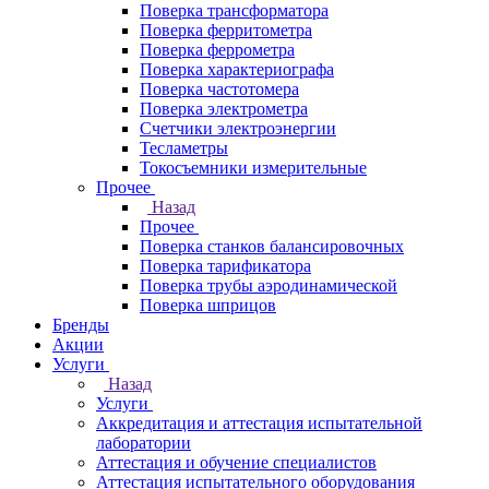
Поверка трансформатора
Поверка ферритометра
Поверка феррометра
Поверка характериографа
Поверка частотомера
Поверка электрометра
Счетчики электроэнергии
Тесламетры
Токосъемники измерительные
Прочее
Назад
Прочее
Поверка станков балансировочных
Поверка тарификатора
Поверка трубы аэродинамической
Поверка шприцов
Бренды
Акции
Услуги
Назад
Услуги
Аккредитация и аттестация испытательной
лаборатории
Аттестация и обучение специалистов
Аттестация испытательного оборудования