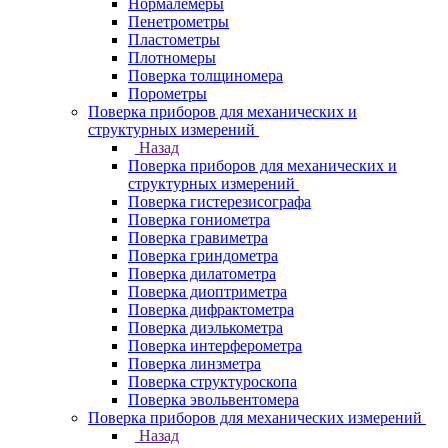
Нормалемеры
Пенетрометры
Пластометры
Плотномеры
Поверка толщиномера
Порометры
Поверка приборов для механических и
структурных измерений
Назад
Поверка приборов для механических и
структурных измерений
Поверка гистерезисографа
Поверка гониометра
Поверка гравиметра
Поверка гриндометра
Поверка дилатометра
Поверка диоптриметра
Поверка дифрактометра
Поверка диэлькометра
Поверка интерферометра
Поверка линзметра
Поверка структуроскопа
Поверка эвольвентомера
Поверка приборов для механических измерений
Назад