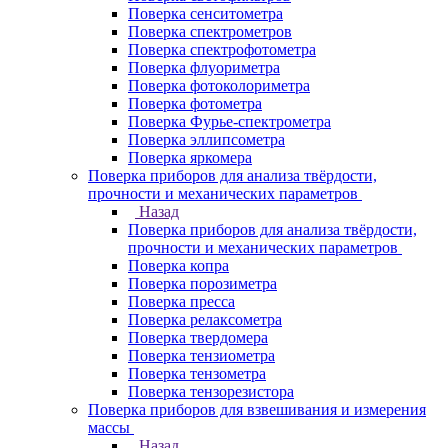
Поверка сенситометра
Поверка спектрометров
Поверка спектрофотометра
Поверка флуориметра
Поверка фотоколориметра
Поверка фотометра
Поверка Фурье-спектрометра
Поверка эллипсометра
Поверка яркомера
Поверка приборов для анализа твёрдости,
прочности и механических параметров
Назад
Поверка приборов для анализа твёрдости,
прочности и механических параметров
Поверка копра
Поверка порозиметра
Поверка пресса
Поверка релаксометра
Поверка твердомера
Поверка тензиометра
Поверка тензометра
Поверка тензорезистора
Поверка приборов для взвешивания и измерения
массы
Назад