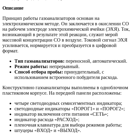
Описание
Принцип работы газоанализаторов основан на
электрохимическом методе. Он заключается в окислении СО
на рабочем электроде электрохимической ячейки (ЭХЯ). Ток,
возникающий в результате этой реакции, служит мерой
массовой концентрации СО в воздухе. Токовой сигнал ЭХЯ
усиливается, нормируется и преобразуется в цифровой
формат.
Тип газоанализаторов:
переносной, автоматический.
Режим работы:
непрерывный.
Способ отбора пробы:
принудительный, с
использованием встроенного побудителя расхода.
Конструктивно газоанализаторы выполнены в одноблочном
пластиковом корпусе. На передней панели расположены:
четыре светодиодных семисегментных индикатора;
светодиодные индикаторы «ПОРОГ1» и «ПОРОГ2»;
индикатор включения сети питания «СЕТЬ»;
индикатор расхода «РАСХОД»;
пленочная клавиатура для выбора режимов работы;
штуцеры «ВХОД» и «ВЫХОД».