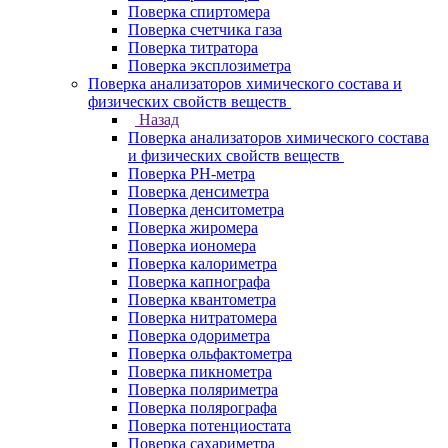
Поверка спиртомера
Поверка счетчика газа
Поверка титратора
Поверка эксплозиметра
Поверка анализаторов химического состава и
физических свойств веществ
Назад
Поверка анализаторов химического состава
и физических свойств веществ
Поверка PH-метра
Поверка денсиметра
Поверка денситометра
Поверка жиромера
Поверка иономера
Поверка калориметра
Поверка капнографа
Поверка квантометра
Поверка нитратомера
Поверка одориметра
Поверка ольфактометра
Поверка пикнометра
Поверка поляриметра
Поверка полярографа
Поверка потенциостата
Поверка сахариметра