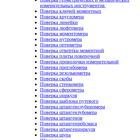
измерительных инструментов
Поверка ключей моментных
Поверка кругломера
Поверка линейки
Поверка люфтомера
Поверка моментомера
Поверка нутромера
Поверка оптиметра
Поверка отвертки моментной
Поверка плиты поверочной
Поверка проволочки измерительной
Поверка прогибомера
Поверка резольвометра
Поверка скобы
Поверка стенкомера
Поверка сферометра
Поверка циркуля
Поверка шаблона путевого
Поверка штангенглубиномера
Поверка штангензубомера
Поверка штангенов
Поверка штангенрейсмаса
Поверка штангенциркуля
Поверка щупа