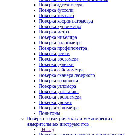
Поверка адгезиметра
Поверка буссоли
Поверка компаса
Поверка координатометра
Поверка курвиметра
Поверка метра
Поверка нивелира
Поверка планиметра
Поверка профилометра
Поверка рейки
Поверка ростомера
Поверка рулетки
Поверка сейсмометра
Поверка сканера лазерного
Поверка теодолита
Поверка угломера
Поверка угольника
Поверка уровнемера
Поверка уровня
Поверка эклиметра
Полигоны
Поверка геометрических и механических
измерительных инструментов
Назад
Поверка геометрических и механических