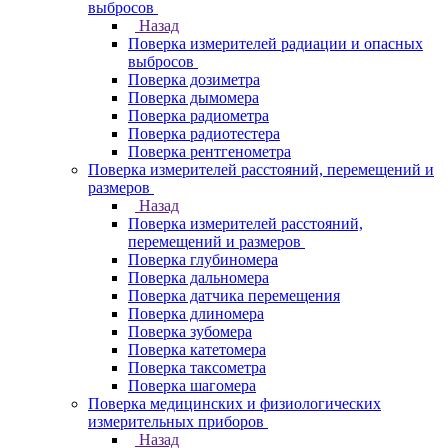
выбросов
Назад
Поверка измерителей радиации и опасных
выбросов
Поверка дозиметра
Поверка дымомера
Поверка радиометра
Поверка радиотестера
Поверка рентгенометра
Поверка измерителей расстояний, перемещений и
размеров
Назад
Поверка измерителей расстояний,
перемещений и размеров
Поверка глубиномера
Поверка дальномера
Поверка датчика перемещения
Поверка длиномера
Поверка зубомера
Поверка катетомера
Поверка таксометра
Поверка шагомера
Поверка медицинских и физиологических
измерительных приборов
Назад