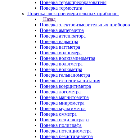
Поверка термопреобразователя
Поверка термостата
Поверка электроизмерительных приборов
Назад
Поверка электроизмерительных приборов
Поверка амперметра
Поверка аттенюатора
Поверка варметра
Поверка ваттметра
Поверка волномера
Поверка вольтамперметра
Поверка вольтметра
Поверка волюметра
Поверка гальванометра
Поверка источника питания
Поверка коэрцитиметра
Поверка логометра
Поверка магнитометра
Поверка микрометра
Поверка мультиметра
Поверка омметра
Поверка осциллографа
Поверка полиграфа
Поверка потенциометра
Поверка резистивиметра