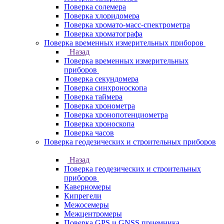
Поверка солемера
Поверка хлоридомера
Поверка хромато-масс-спектрометра
Поверка хроматографа
Поверка временных измерительных приборов
Назад
Поверка временных измерительных
приборов
Поверка секундомера
Поверка синхроноскопа
Поверка таймера
Поверка хронометра
Поверка хронопотенциометра
Поверка хроноскопа
Поверка часов
Поверка геодезических и строительных приборов
Назад
Поверка геодезических и строительных
приборов
Каверномеры
Кипрегели
Межосемеры
Межцентромеры
Поверка GPS и GNSS приемника