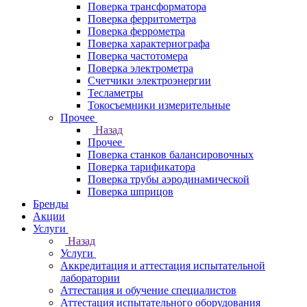
Поверка трансформатора
Поверка ферритометра
Поверка феррометра
Поверка характериографа
Поверка частотомера
Поверка электрометра
Счетчики электроэнергии
Тесламетры
Токосъемники измерительные
Прочее
Назад
Прочее
Поверка станков балансировочных
Поверка тарификатора
Поверка трубы аэродинамической
Поверка шприцов
Бренды
Акции
Услуги
Назад
Услуги
Аккредитация и аттестация испытательной
лаборатории
Аттестация и обучение специалистов
Аттестация испытательного оборудования