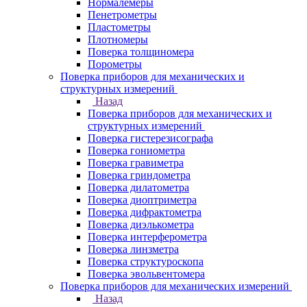
Нормалемеры
Пенетрометры
Пластометры
Плотномеры
Поверка толщиномера
Порометры
Поверка приборов для механических и
структурных измерений
Назад
Поверка приборов для механических и
структурных измерений
Поверка гистерезисографа
Поверка гониометра
Поверка гравиметра
Поверка гриндометра
Поверка дилатометра
Поверка диоптриметра
Поверка дифрактометра
Поверка диэлькометра
Поверка интерферометра
Поверка линзметра
Поверка структуроскопа
Поверка эвольвентомера
Поверка приборов для механических измерений
Назад