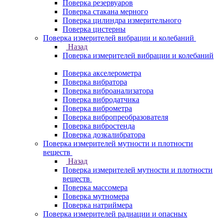
Поверка резервуаров
Поверка стакана мерного
Поверка цилиндра измерительного
Поверка цистерны
Поверка измерителей вибрации и колебаний
Назад
Поверка измерителей вибрации и колебаний
Поверка акселерометра
Поверка вибратора
Поверка виброанализатора
Поверка вибродатчика
Поверка виброметра
Поверка вибропреобразователя
Поверка вибростенда
Поверка дозкалибратора
Поверка измерителей мутности и плотности
веществ
Назад
Поверка измерителей мутности и плотности
веществ
Поверка массомера
Поверка мутномера
Поверка натриймера
Поверка измерителей радиации и опасных