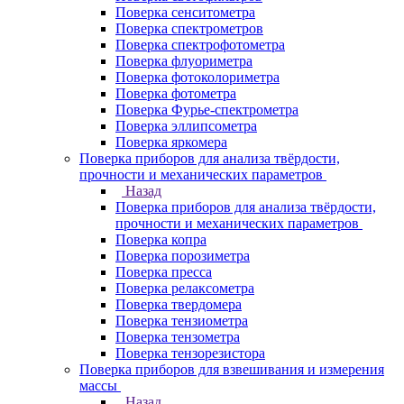
Поверка сенситометра
Поверка спектрометров
Поверка спектрофотометра
Поверка флуориметра
Поверка фотоколориметра
Поверка фотометра
Поверка Фурье-спектрометра
Поверка эллипсометра
Поверка яркомера
Поверка приборов для анализа твёрдости,
прочности и механических параметров
Назад
Поверка приборов для анализа твёрдости,
прочности и механических параметров
Поверка копра
Поверка порозиметра
Поверка пресса
Поверка релаксометра
Поверка твердомера
Поверка тензиометра
Поверка тензометра
Поверка тензорезистора
Поверка приборов для взвешивания и измерения
массы
Назад