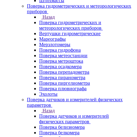
Штихмассы
Поверка гидрометрических и метеорологических
приборов
Назад
Поверка гидрометрических и
метеорологических приборов
Вертушки гидрометрические
Мареографы
Мерзлотомеры
Поверка гидрофона
Поверка метеостанции
Поверка метроштока
Поверка осадкомера
Поверка перепадометра
Поверка пиранометра
Поверка пиргелиометра
Поверка плювиографа
Эхолоты
Поверка датчиков и измерителей физических
параметров
Назад
Поверка датчиков и измерителей
физических параметров
Поверка белизномера
Поверка белкомера