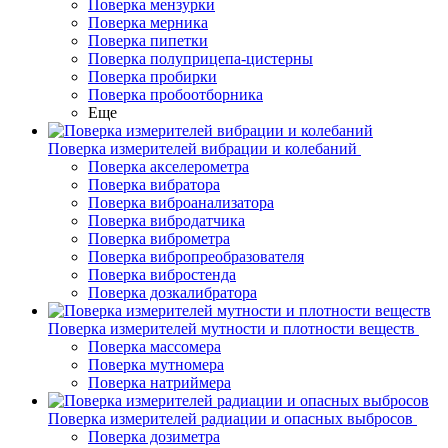
Поверка мензурки
Поверка мерника
Поверка пипетки
Поверка полуприцепа-цистерны
Поверка пробирки
Поверка пробоотборника
Еще
Поверка измерителей вибрации и колебаний
Поверка акселерометра
Поверка вибратора
Поверка виброанализатора
Поверка вибродатчика
Поверка виброметра
Поверка вибропреобразователя
Поверка вибростенда
Поверка дозкалибратора
Поверка измерителей мутности и плотности веществ
Поверка массомера
Поверка мутномера
Поверка натриймера
Поверка измерителей радиации и опасных выбросов
Поверка дозиметра