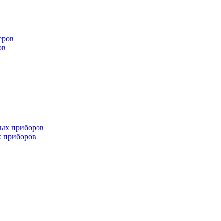
ов
х приборов