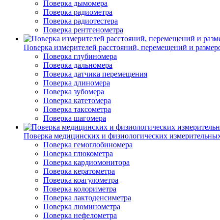
Поверка дымомера
Поверка радиометра
Поверка радиотестера
Поверка рентгенометра
Поверка измерителей расстояний, перемещений и размер
Поверка глубиномера
Поверка дальномера
Поверка датчика перемещения
Поверка длиномера
Поверка зубомера
Поверка катетомера
Поверка таксометра
Поверка шагомера
Поверка медицинских и физиологических измерительны
Поверка гемоглобиномера
Поверка глюкометра
Поверка кардиомонитора
Поверка кератометра
Поверка коагулометра
Поверка колориметра
Поверка лактоденсиметра
Поверка люминометра
Поверка нефелометра