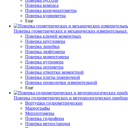
Поверка буссоли
Поверка компаса
Поверка координатометра
Поверка курвиметра
Еще
Поверка геометрических и механических измерительных
Поверка ключей моментных
Поверка кругломера
Поверка линейки
Поверка люфтомера
Поверка моментомера
Поверка нутромера
Поверка оптиметра
Поверка отвертки моментной
Поверка плиты поверочной
Поверка проволочки измерительной
Еще
Поверка гидрометрических и метеорологических прибор
Вертушки гидрометрические
Мареографы
Мерзлотомеры
Поверка гидрофона
Поверка метеостанции