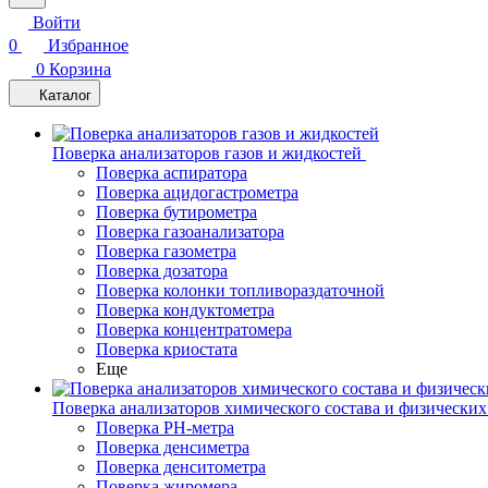
Войти
0
Избранное
0
Корзина
Каталог
Поверка анализаторов газов и жидкостей
Поверка аспиратора
Поверка ацидогастрометра
Поверка бутирометра
Поверка газоанализатора
Поверка газометра
Поверка дозатора
Поверка колонки топливораздаточной
Поверка кондуктометра
Поверка концентратомера
Поверка криостата
Еще
Поверка анализаторов химического состава и физических
Поверка PH-метра
Поверка денсиметра
Поверка денситометра
Поверка жиромера