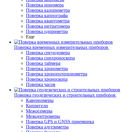
Поверка иономера
Поверка калориметра
Поверка капнографа
Поверка квантометра
Поверка нитратомера
Поверка одориметра
Еще
Поверка временных измерительных приборов
Поверка секундомера
Поверка синхроноскопа
Поверка таймера
Поверка хронометра
Поверка хронопотенциометра
Поверка хроноскопа
Поверка часов
Поверка геодезических и строительных приборов
Каверномеры
Кипрегели
Межосемеры
Межцентромеры
Поверка GPS и GNSS приемника
Поверка адгезиметра