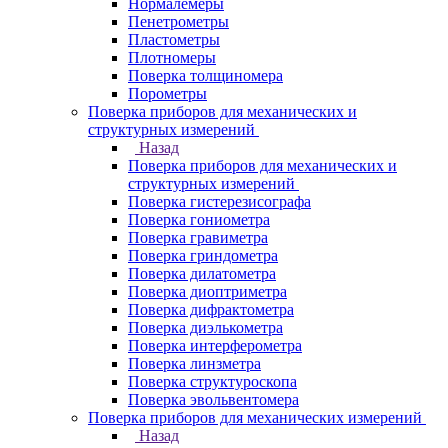
Нормалемеры
Пенетрометры
Пластометры
Плотномеры
Поверка толщиномера
Порометры
Поверка приборов для механических и
структурных измерений
Назад
Поверка приборов для механических и
структурных измерений
Поверка гистерезисографа
Поверка гониометра
Поверка гравиметра
Поверка гриндометра
Поверка дилатометра
Поверка диоптриметра
Поверка дифрактометра
Поверка диэлькометра
Поверка интерферометра
Поверка линзметра
Поверка структуроскопа
Поверка эвольвентомера
Поверка приборов для механических измерений
Назад