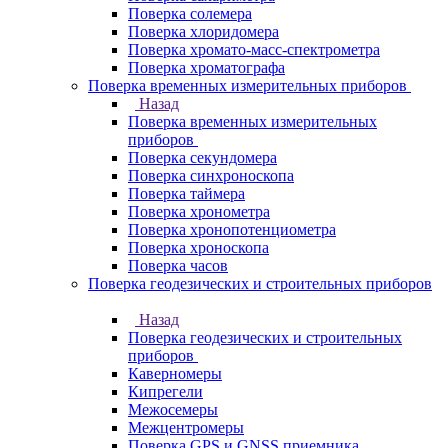
Поверка солемера
Поверка хлоридомера
Поверка хромато-масс-спектрометра
Поверка хроматографа
Поверка временных измерительных приборов
Назад
Поверка временных измерительных
приборов
Поверка секундомера
Поверка синхроноскопа
Поверка таймера
Поверка хронометра
Поверка хронопотенциометра
Поверка хроноскопа
Поверка часов
Поверка геодезических и строительных приборов
Назад
Поверка геодезических и строительных
приборов
Каверномеры
Кипрегели
Межосемеры
Межцентромеры
Поверка GPS и GNSS приемника