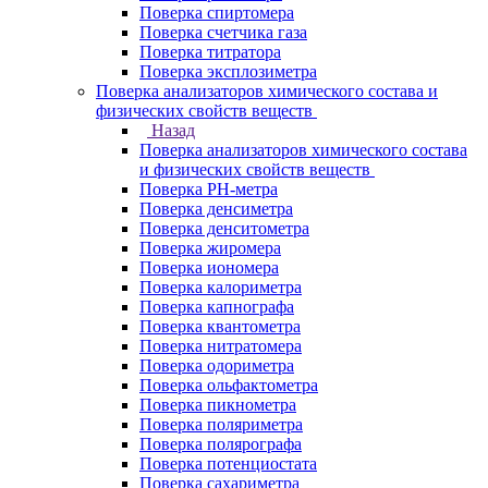
Поверка спиртомера
Поверка счетчика газа
Поверка титратора
Поверка эксплозиметра
Поверка анализаторов химического состава и
физических свойств веществ
Назад
Поверка анализаторов химического состава
и физических свойств веществ
Поверка PH-метра
Поверка денсиметра
Поверка денситометра
Поверка жиромера
Поверка иономера
Поверка калориметра
Поверка капнографа
Поверка квантометра
Поверка нитратомера
Поверка одориметра
Поверка ольфактометра
Поверка пикнометра
Поверка поляриметра
Поверка полярографа
Поверка потенциостата
Поверка сахариметра