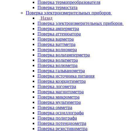
Поверка термопреобразователя
Поверка термостата
Поверка электроизмерительных приборов
Назад
Поверка электроизмерительных приборов
Поверка амперметра
Поверка аттенюатора
Поверка варметра
Поверка ваттметра
Поверка волномера
Поверка вольтамперметра
Поверка вольтметра
Поверка волюметра
Поверка гальванометра
Поверка источника питания
Поверка коэрцитиметра
Поверка логометра
Поверка магнитометра
Поверка микрометра
Поверка мультиметра
Поверка омметра
Поверка осциллографа
Поверка полиграфа
Поверка потенциометра
Поверка резистивиметра