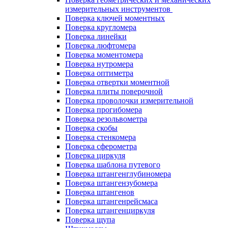
измерительных инструментов
Поверка ключей моментных
Поверка кругломера
Поверка линейки
Поверка люфтомера
Поверка моментомера
Поверка нутромера
Поверка оптиметра
Поверка отвертки моментной
Поверка плиты поверочной
Поверка проволочки измерительной
Поверка прогибомера
Поверка резольвометра
Поверка скобы
Поверка стенкомера
Поверка сферометра
Поверка циркуля
Поверка шаблона путевого
Поверка штангенглубиномера
Поверка штангензубомера
Поверка штангенов
Поверка штангенрейсмаса
Поверка штангенциркуля
Поверка щупа