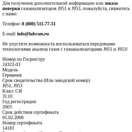
Для получения дополнительной информации или
заказа
поверки
газоанализаторов J951 и J953, пожалуйста, свяжитесь
с нами:
Телефон:
8 (800) 511-77-51
E-mail:
info@labcsm.ru
Не упустите возможность воспользоваться передовыми
технологиями анализа газов с газоанализаторами J951 и J953!
Номер по Госреестру
24322-03
Модель
Германия
Срок свидетельства (Или заводской номер)
J951, J953
Класс СИ
31.01
Год регистрации
2003
Срок действия сертификата
01.02.2008
Номер сертификата
14183