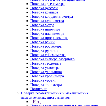
Поверка адгезиметра
Поверка буссоли
Поверка компаса
Поверка координатометра
Поверка курвиметра
Поверка метра
Поверка нивелира
Поверка планиметра
Поверка профилометра
Поверка рейки
Поверка ростомера
Поверка рулетки
Поверка сейсмометра
Поверка сканера лазерного
Поверка теодолита
Поверка угломера
Поверка угольника
Поверка уровнемера
Поверка уровня
Поверка эклиметра
Полигоны
Поверка геометрических и механических
измерительных инструментов
Назад
Поверка геометрических и механических