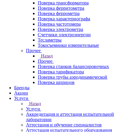
Поверка трансформатора
Поверка ферритометра
Поверка феррометра
Поверка характериографа
Поверка частотомера
Поверка электрометра
Счетчики электроэнергии
Тесламетры
Токосъемники измерительные
Прочее
Назад
Прочее
Поверка станков балансировочных
Поверка тарификатора
Поверка трубы аэродинамической
Поверка шприцов
Бренды
Акции
Услуги
Назад
Услуги
Аккредитация и аттестация испытательной
лаборатории
Аттестация и обучение специалистов
Аттестация испытательного оборудования