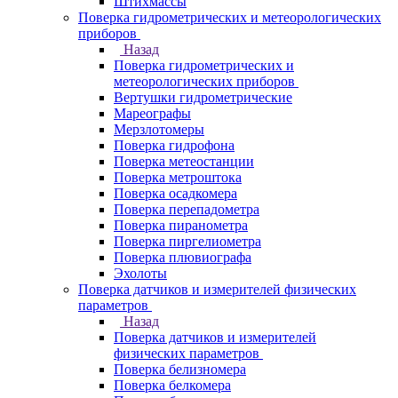
Штихмассы
Поверка гидрометрических и метеорологических
приборов
Назад
Поверка гидрометрических и
метеорологических приборов
Вертушки гидрометрические
Мареографы
Мерзлотомеры
Поверка гидрофона
Поверка метеостанции
Поверка метроштока
Поверка осадкомера
Поверка перепадометра
Поверка пиранометра
Поверка пиргелиометра
Поверка плювиографа
Эхолоты
Поверка датчиков и измерителей физических
параметров
Назад
Поверка датчиков и измерителей
физических параметров
Поверка белизномера
Поверка белкомера