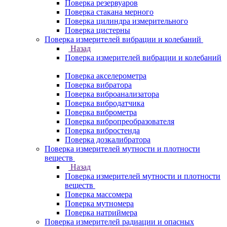
Поверка резервуаров
Поверка стакана мерного
Поверка цилиндра измерительного
Поверка цистерны
Поверка измерителей вибрации и колебаний
Назад
Поверка измерителей вибрации и колебаний
Поверка акселерометра
Поверка вибратора
Поверка виброанализатора
Поверка вибродатчика
Поверка виброметра
Поверка вибропреобразователя
Поверка вибростенда
Поверка дозкалибратора
Поверка измерителей мутности и плотности
веществ
Назад
Поверка измерителей мутности и плотности
веществ
Поверка массомера
Поверка мутномера
Поверка натриймера
Поверка измерителей радиации и опасных