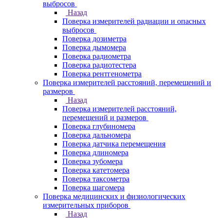
выбросов
Назад
Поверка измерителей радиации и опасных
выбросов
Поверка дозиметра
Поверка дымомера
Поверка радиометра
Поверка радиотестера
Поверка рентгенометра
Поверка измерителей расстояний, перемещений и
размеров
Назад
Поверка измерителей расстояний,
перемещений и размеров
Поверка глубиномера
Поверка дальномера
Поверка датчика перемещения
Поверка длиномера
Поверка зубомера
Поверка катетомера
Поверка таксометра
Поверка шагомера
Поверка медицинских и физиологических
измерительных приборов
Назад