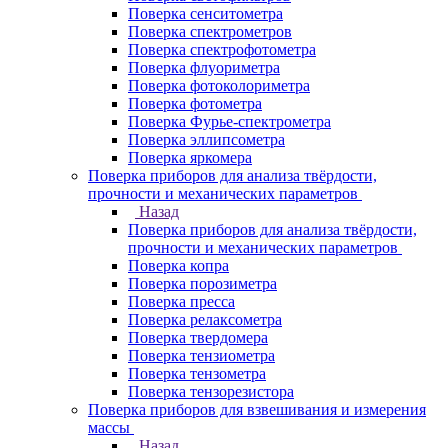
Поверка сенситометра
Поверка спектрометров
Поверка спектрофотометра
Поверка флуориметра
Поверка фотоколориметра
Поверка фотометра
Поверка Фурье-спектрометра
Поверка эллипсометра
Поверка яркомера
Поверка приборов для анализа твёрдости,
прочности и механических параметров
Назад
Поверка приборов для анализа твёрдости,
прочности и механических параметров
Поверка копра
Поверка порозиметра
Поверка пресса
Поверка релаксометра
Поверка твердомера
Поверка тензиометра
Поверка тензометра
Поверка тензорезистора
Поверка приборов для взвешивания и измерения
массы
Назад