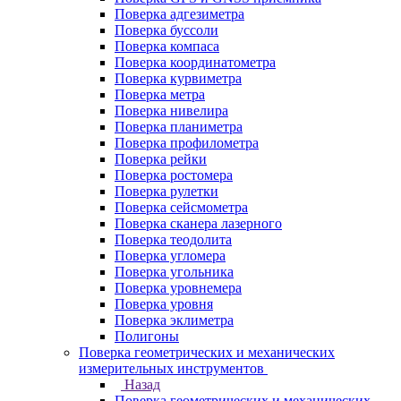
Поверка адгезиметра
Поверка буссоли
Поверка компаса
Поверка координатометра
Поверка курвиметра
Поверка метра
Поверка нивелира
Поверка планиметра
Поверка профилометра
Поверка рейки
Поверка ростомера
Поверка рулетки
Поверка сейсмометра
Поверка сканера лазерного
Поверка теодолита
Поверка угломера
Поверка угольника
Поверка уровнемера
Поверка уровня
Поверка эклиметра
Полигоны
Поверка геометрических и механических
измерительных инструментов
Назад
Поверка геометрических и механических