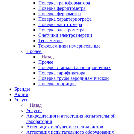
Поверка трансформатора
Поверка ферритометра
Поверка феррометра
Поверка характериографа
Поверка частотомера
Поверка электрометра
Счетчики электроэнергии
Тесламетры
Токосъемники измерительные
Прочее
Назад
Прочее
Поверка станков балансировочных
Поверка тарификатора
Поверка трубы аэродинамической
Поверка шприцов
Бренды
Акции
Услуги
Назад
Услуги
Аккредитация и аттестация испытательной
лаборатории
Аттестация и обучение специалистов
Аттестация испытательного оборудования