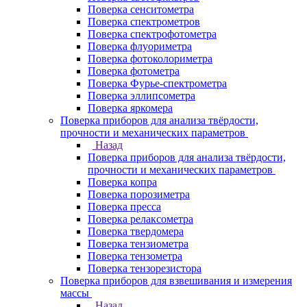
Поверка сенситометра
Поверка спектрометров
Поверка спектрофотометра
Поверка флуориметра
Поверка фотоколориметра
Поверка фотометра
Поверка Фурье-спектрометра
Поверка эллипсометра
Поверка яркомера
Поверка приборов для анализа твёрдости,
прочности и механических параметров
Назад
Поверка приборов для анализа твёрдости,
прочности и механических параметров
Поверка копра
Поверка порозиметра
Поверка пресса
Поверка релаксометра
Поверка твердомера
Поверка тензиометра
Поверка тензометра
Поверка тензорезистора
Поверка приборов для взвешивания и измерения
массы
Назад