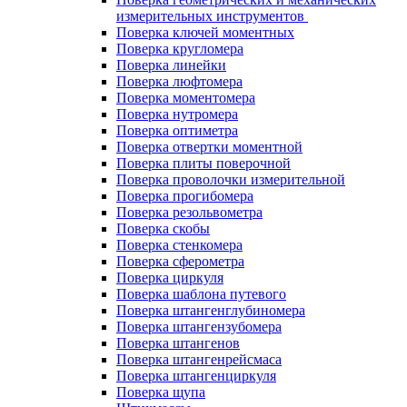
измерительных инструментов
Поверка ключей моментных
Поверка кругломера
Поверка линейки
Поверка люфтомера
Поверка моментомера
Поверка нутромера
Поверка оптиметра
Поверка отвертки моментной
Поверка плиты поверочной
Поверка проволочки измерительной
Поверка прогибомера
Поверка резольвометра
Поверка скобы
Поверка стенкомера
Поверка сферометра
Поверка циркуля
Поверка шаблона путевого
Поверка штангенглубиномера
Поверка штангензубомера
Поверка штангенов
Поверка штангенрейсмаса
Поверка штангенциркуля
Поверка щупа