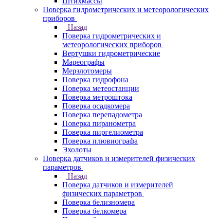
Штихмассы
Поверка гидрометрических и метеорологических
приборов
Назад
Поверка гидрометрических и
метеорологических приборов
Вертушки гидрометрические
Мареографы
Мерзлотомеры
Поверка гидрофона
Поверка метеостанции
Поверка метроштока
Поверка осадкомера
Поверка перепадометра
Поверка пиранометра
Поверка пиргелиометра
Поверка плювиографа
Эхолоты
Поверка датчиков и измерителей физических
параметров
Назад
Поверка датчиков и измерителей
физических параметров
Поверка белизномера
Поверка белкомера