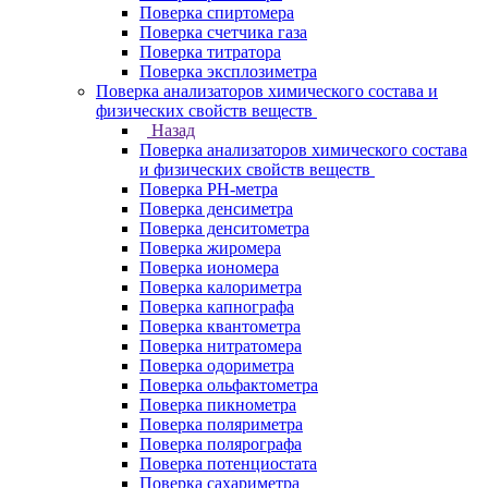
Поверка спиртомера
Поверка счетчика газа
Поверка титратора
Поверка эксплозиметра
Поверка анализаторов химического состава и
физических свойств веществ
Назад
Поверка анализаторов химического состава
и физических свойств веществ
Поверка PH-метра
Поверка денсиметра
Поверка денситометра
Поверка жиромера
Поверка иономера
Поверка калориметра
Поверка капнографа
Поверка квантометра
Поверка нитратомера
Поверка одориметра
Поверка ольфактометра
Поверка пикнометра
Поверка поляриметра
Поверка полярографа
Поверка потенциостата
Поверка сахариметра