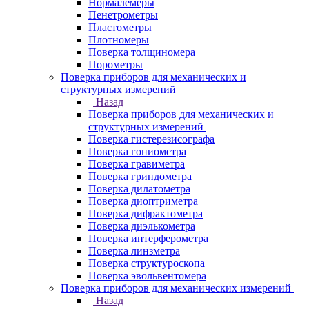
Нормалемеры
Пенетрометры
Пластометры
Плотномеры
Поверка толщиномера
Порометры
Поверка приборов для механических и
структурных измерений
Назад
Поверка приборов для механических и
структурных измерений
Поверка гистерезисографа
Поверка гониометра
Поверка гравиметра
Поверка гриндометра
Поверка дилатометра
Поверка диоптриметра
Поверка дифрактометра
Поверка диэлькометра
Поверка интерферометра
Поверка линзметра
Поверка структуроскопа
Поверка эвольвентомера
Поверка приборов для механических измерений
Назад