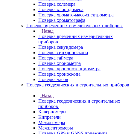
Поверка солемера
Поверка хлоридомера
Поверка хромато-масс-спектрометра
Поверка хроматографа
Поверка временных измерительных приборов
Назад
Поверка временных измерительных
приборов
Поверка секундомера
Поверка синхроноскопа
Поверка таймера
Поверка хронометра
Поверка хронопотенциометра
Поверка хроноскопа
Поверка часов
Поверка геодезических и строительных приборов
Назад
Поверка геодезических и строительных
приборов
Каверномеры
Кипрегели
Межосемеры
Межцентромеры
Поверка GPS и GNSS приемника