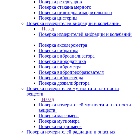
Поверка резервуаров
Поверка стакана мерного
Поверка цилиндра измерительного
Поверка цистерны
Поверка измерителей вибрации и колебаний
Назад
Поверка измерителей вибрации и колебаний
Поверка акселерометра
Поверка вибратора
Поверка виброанализатора
Поверка вибродатчика
Поверка виброметра
Поверка вибропреобразователя
Поверка вибростенда
Поверка дозкалибратора
Поверка измерителей мутности и плотности
веществ
Назад
Поверка измерителей мутности и плотности
веществ
Поверка массомера
Поверка мутномера
Поверка натриймера
Поверка измерителей радиации и опасных