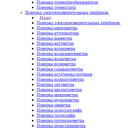
Поверка термопреобразователя
Поверка термостата
Поверка электроизмерительных приборов
Назад
Поверка электроизмерительных приборов
Поверка амперметра
Поверка аттенюатора
Поверка варметра
Поверка ваттметра
Поверка волномера
Поверка вольтамперметра
Поверка вольтметра
Поверка волюметра
Поверка гальванометра
Поверка источника питания
Поверка коэрцитиметра
Поверка логометра
Поверка магнитометра
Поверка микрометра
Поверка мультиметра
Поверка омметра
Поверка осциллографа
Поверка полиграфа
Поверка потенциометра
Поверка резистивиметра