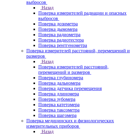
выбросов
Назад
Поверка измерителей радиации и опасных
выбросов
Поверка дозиметра
Поверка дымомера
Поверка радиометра
Поверка радиотестера
Поверка рентгенометра
Поверка измерителей расстояний, перемещений и
размеров
Назад
Поверка измерителей расстояний,
перемещений и размеров
Поверка глубиномера
Поверка дальномера
Поверка датчика перемещения
Поверка длиномера
Поверка зубомера
Поверка катетомера
Поверка таксометра
Поверка шагомера
Поверка медицинских и физиологических
измерительных приборов
Назад