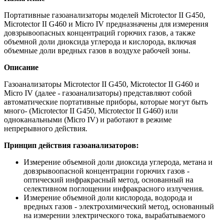
Портативные газоанализаторы моделей Microtector II G450,
Microtector II G460 и Micro IV предназначены для измерения
довзрывоопасных концентраций горючих газов, а также
объемной доли диоксида углерода и кислорода, включая
объемные доли вредных газов в воздухе рабочей зоны.
Описание
Газоанализаторы Microtector II G450, Microtector II G460 и
Micro IV (далее - газоанализаторы) представляют собой
автоматические портативные приборы, которые могут быть
много- (Microtector II G450, Microtector II G460) или
одноканальными (Micro IV) и работают в режиме
непрерывного действия.
Принцип действия газоанализаторов:
Измерение объемной доли диоксида углерода, метана и
довзрывоопасной концентрации горючих газов -
оптический инфракрасный метод, основанный на
селективном поглощении инфракрасного излучения.
Измерение объемной доли кислорода, водорода и
вредных газов - электрохимический метод, основанный
на измерении электрического тока, вырабатываемого