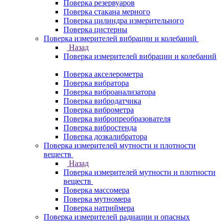
Поверка резервуаров
Поверка стакана мерного
Поверка цилиндра измерительного
Поверка цистерны
Поверка измерителей вибрации и колебаний
Назад
Поверка измерителей вибрации и колебаний
Поверка акселерометра
Поверка вибратора
Поверка виброанализатора
Поверка вибродатчика
Поверка виброметра
Поверка вибропреобразователя
Поверка вибростенда
Поверка дозкалибратора
Поверка измерителей мутности и плотности
веществ
Назад
Поверка измерителей мутности и плотности
веществ
Поверка массомера
Поверка мутномера
Поверка натриймера
Поверка измерителей радиации и опасных