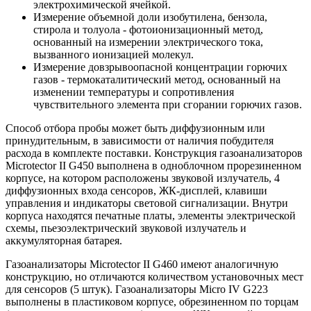
электрохимической ячейкой.
Измерение объемной доли изобутилена, бензола,
стирола и толуола - фотоионизационный метод,
основанный на измерении электрического тока,
вызванного ионизацией молекул.
Измерение довзрывоопасной концентрации горючих
газов - термокаталитический метод, основанный на
изменении температуры и сопротивления
чувствительного элемента при сгорании горючих газов.
Способ отбора пробы может быть диффузионным или
принудительным, в зависимости от наличия побудителя
расхода в комплекте поставки. Конструкция газоанализаторов
Microtector II G450 выполнена в одноблочном прорезиненном
корпусе, на котором расположены звуковой излучатель, 4
диффузионных входа сенсоров, ЖК-дисплей, клавиши
управления и индикаторы световой сигнализации. Внутри
корпуса находятся печатные платы, элементы электрической
схемы, пьезоэлектрический звуковой излучатель и
аккумуляторная батарея.
Газоанализаторы Microtector II G460 имеют аналогичную
конструкцию, но отличаются количеством установочных мест
для сенсоров (5 штук). Газоанализаторы Micro IV G223
выполнены в пластиковом корпусе, обрезиненном по торцам