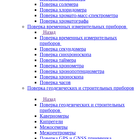
Поверка солемера
Поверка хлоридомера
Поверка хромато-масс-спектрометра
Поверка хроматографа
Поверка временных измерительных приборов
Назад
Поверка временных измерительных
приборов
Поверка секундомера
Поверка синхроноскопа
Поверка таймера
Поверка хронометра
Поверка хронопотенциометра
Поверка хроноскопа
Поверка часов
Поверка геодезических и строительных приборов
Назад
Поверка геодезических и строительных
приборов
Каверномеры
Кипрегели
Межосемеры
Межцентромеры
Поверка GPS и GNSS приемника