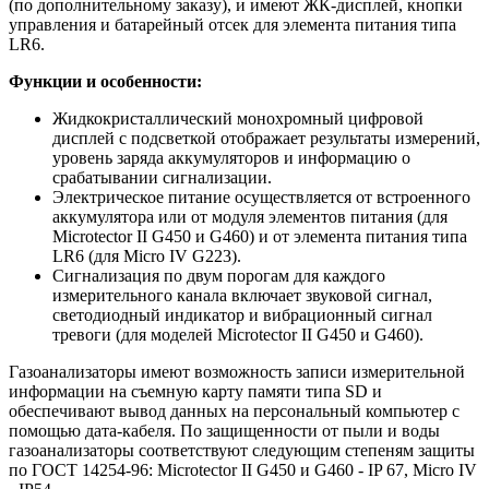
(по дополнительному заказу), и имеют ЖК-дисплей, кнопки
управления и батарейный отсек для элемента питания типа
LR6.
Функции и особенности:
Жидкокристаллический монохромный цифровой
дисплей с подсветкой отображает результаты измерений,
уровень заряда аккумуляторов и информацию о
срабатывании сигнализации.
Электрическое питание осуществляется от встроенного
аккумулятора или от модуля элементов питания (для
Microtector II G450 и G460) и от элемента питания типа
LR6 (для Micro IV G223).
Сигнализация по двум порогам для каждого
измерительного канала включает звуковой сигнал,
светодиодный индикатор и вибрационный сигнал
тревоги (для моделей Microtector II G450 и G460).
Газоанализаторы имеют возможность записи измерительной
информации на съемную карту памяти типа SD и
обеспечивают вывод данных на персональный компьютер с
помощью дата-кабеля. По защищенности от пыли и воды
газоанализаторы соответствуют следующим степеням защиты
по ГОСТ 14254-96: Microtector II G450 и G460 - IP 67, Micro IV