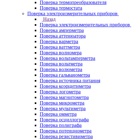
Поверка термопреобразователя
Поверка термостата
Поверка электроизмерительных приборов
Назад
Поверка электроизмерительных приборов
Поверка амперметра
Поверка аттенюатора
Поверка варметра
Поверка ваттметра
Поверка волномера
Поверка вольтамперметра
Поверка вольтметра
Поверка волюметра
Поверка гальванометра
Поверка источника питания
Поверка коэрцитиметра
Поверка логометра
Поверка магнитометра
Поверка микрометра
Поверка мультиметра
Поверка омметра
Поверка осциллографа
Поверка полиграфа
Поверка потенциометра
Поверка резистивиметра