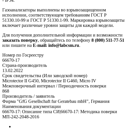
- IP54.
Газоанализаторы выполнены во взрывозащищенном
исполнении, соответствующем требованиям ГОСТ Р
51330.10-99 и ГОСТ Р 51330.1-99. Маркировка взрывозащиты
включает различные уровни защиты для каждой модели.
Для получения дополнительной информации и возможности
заказать поверку
, обращайтесь по телефону
8 (800) 511-77-51
или пишите на
E-mail: info@labcsm.ru
.
Номер по Госреестру
66670-17
Страна-производитель
13.02.2022
Срок свидетельства (Или заводской номер)
Microtector II G450, Microtector II G460, Micro IV
Межповерочный интервал / Периодичность поверки
868
Производитель / заявитель
Фирма "GfG Gesellschaft fur Geratebau mbH", Германия
Наименования документации
66670-17: Описание типа СИ|66670-17: Методика поверки
МП-242-2048-2016