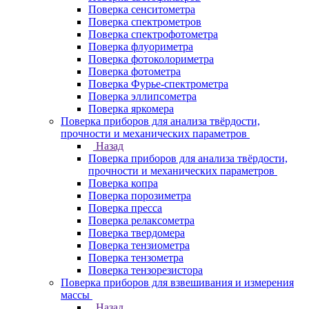
Поверка сенситометра
Поверка спектрометров
Поверка спектрофотометра
Поверка флуориметра
Поверка фотоколориметра
Поверка фотометра
Поверка Фурье-спектрометра
Поверка эллипсометра
Поверка яркомера
Поверка приборов для анализа твёрдости,
прочности и механических параметров
Назад
Поверка приборов для анализа твёрдости,
прочности и механических параметров
Поверка копра
Поверка порозиметра
Поверка пресса
Поверка релаксометра
Поверка твердомера
Поверка тензиометра
Поверка тензометра
Поверка тензорезистора
Поверка приборов для взвешивания и измерения
массы
Назад