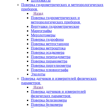
Штихмассы
Поверка гидрометрических и метеорологических
приборов
Назад
Поверка гидрометрических и
метеорологических приборов
Вертушки гидрометрические
Мареографы
Мерзлотомеры
Поверка гидрофона
Поверка метеостанции
Поверка метроштока
Поверка осадкомера
Поверка перепадометра
Поверка пиранометра
Поверка пиргелиометра
Поверка плювиографа
Эхолоты
Поверка датчиков и измерителей физических
параметров
Назад
Поверка датчиков и измерителей
физических параметров
Поверка белизномера
Поверка белкомера