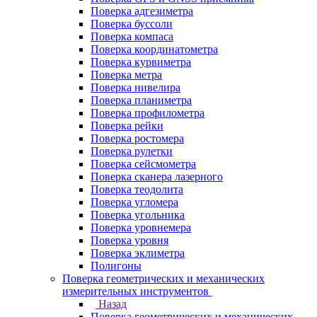
Поверка адгезиметра
Поверка буссоли
Поверка компаса
Поверка координатометра
Поверка курвиметра
Поверка метра
Поверка нивелира
Поверка планиметра
Поверка профилометра
Поверка рейки
Поверка ростомера
Поверка рулетки
Поверка сейсмометра
Поверка сканера лазерного
Поверка теодолита
Поверка угломера
Поверка угольника
Поверка уровнемера
Поверка уровня
Поверка эклиметра
Полигоны
Поверка геометрических и механических
измерительных инструментов
Назад
Поверка геометрических и механических