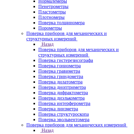
Нормалемеры
Пенетрометры
Пластометры
Плотномеры
Поверка толщиномера
Порометры
Поверка приборов для механических и
структурных измерений
Назад
Поверка приборов для механических и
структурных измерений
Поверка гистерезисографа
Поверка гониометра
Поверка гравиметра
Поверка гриндометра
Поверка дилатометра
Поверка диоптриметра
Поверка дифрактометра
Поверка диэлькометра
Поверка интерферометра
Поверка линзметра
Поверка структуроскопа
Поверка эвольвентомера
Поверка приборов для механических измерений
Назад