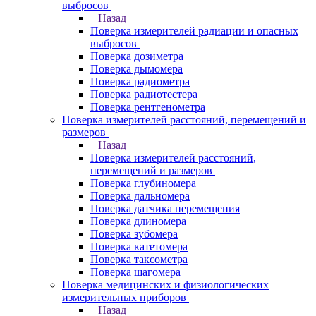
выбросов
Назад
Поверка измерителей радиации и опасных
выбросов
Поверка дозиметра
Поверка дымомера
Поверка радиометра
Поверка радиотестера
Поверка рентгенометра
Поверка измерителей расстояний, перемещений и
размеров
Назад
Поверка измерителей расстояний,
перемещений и размеров
Поверка глубиномера
Поверка дальномера
Поверка датчика перемещения
Поверка длиномера
Поверка зубомера
Поверка катетомера
Поверка таксометра
Поверка шагомера
Поверка медицинских и физиологических
измерительных приборов
Назад