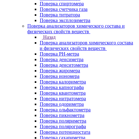
Поверка спиртомера
Поверка счетчика газа
Поверка титратора
Поверка эксплозиметра
Поверка анализаторов химического состава и
физических свойств веществ
Назад
Поверка анализаторов химического состава
и физических свойств веществ
Поверка PH-метра
Поверка денсиметра
Поверка денситометра
Поверка жиромера
Поверка иономера
Поверка калориметра
Поверка капнографа
Поверка квантометра
Поверка нитратомера
Поверка одориметра
Поверка ольфактометра
Поверка пикнометра
Поверка поляриметра
Поверка полярографа
Поверка потенциостата
Поверка сахариметра