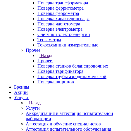
Поверка трансформатора
Поверка ферритометра
Поверка феррометра
Поверка характериографа
Поверка частотомера
Поверка электрометра
Счетчики электроэнергии
Тесламетры
Токосъемники измерительные
Прочее
Назад
Прочее
Поверка станков балансировочных
Поверка тарификатора
Поверка трубы аэродинамической
Поверка шприцов
Бренды
Акции
Услуги
Назад
Услуги
Аккредитация и аттестация испытательной
лаборатории
Аттестация и обучение специалистов
Аттестация испытательного оборудования