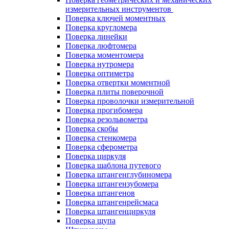
измерительных инструментов
Поверка ключей моментных
Поверка кругломера
Поверка линейки
Поверка люфтомера
Поверка моментомера
Поверка нутромера
Поверка оптиметра
Поверка отвертки моментной
Поверка плиты поверочной
Поверка проволочки измерительной
Поверка прогибомера
Поверка резольвометра
Поверка скобы
Поверка стенкомера
Поверка сферометра
Поверка циркуля
Поверка шаблона путевого
Поверка штангенглубиномера
Поверка штангензубомера
Поверка штангенов
Поверка штангенрейсмаса
Поверка штангенциркуля
Поверка щупа