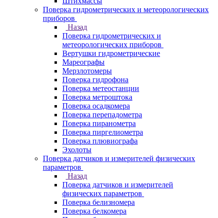
Штихмассы
Поверка гидрометрических и метеорологических
приборов
Назад
Поверка гидрометрических и
метеорологических приборов
Вертушки гидрометрические
Мареографы
Мерзлотомеры
Поверка гидрофона
Поверка метеостанции
Поверка метроштока
Поверка осадкомера
Поверка перепадометра
Поверка пиранометра
Поверка пиргелиометра
Поверка плювиографа
Эхолоты
Поверка датчиков и измерителей физических
параметров
Назад
Поверка датчиков и измерителей
физических параметров
Поверка белизномера
Поверка белкомера