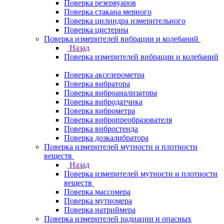
Поверка резервуаров
Поверка стакана мерного
Поверка цилиндра измерительного
Поверка цистерны
Поверка измерителей вибрации и колебаний
Назад
Поверка измерителей вибрации и колебаний
Поверка акселерометра
Поверка вибратора
Поверка виброанализатора
Поверка вибродатчика
Поверка виброметра
Поверка вибропреобразователя
Поверка вибростенда
Поверка дозкалибратора
Поверка измерителей мутности и плотности
веществ
Назад
Поверка измерителей мутности и плотности
веществ
Поверка массомера
Поверка мутномера
Поверка натриймера
Поверка измерителей радиации и опасных