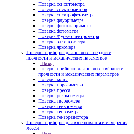
Поверка сенситометра
Поверка спектрометров
Поверка спектрофотометра
Поверка флуориметра
Поверка фотоколориметра
Поверка фотометра
Поверка Фурье-спектрометра
Поверка эллипсометра
Поверка яркомера
Поверка приборов для анализа твёрдости,
прочности и механических параметров
Назад
Поверка приборов для анализа твёрдости,
прочности и механических параметров
Поверка копра
Поверка порозиметра
Поверка пресса
Поверка релаксометра
Поверка твердомера
Поверка тензиометра
Поверка тензометра
Поверка тензорезистора
Поверка приборов для взвешивания и измерения
массы
Назад