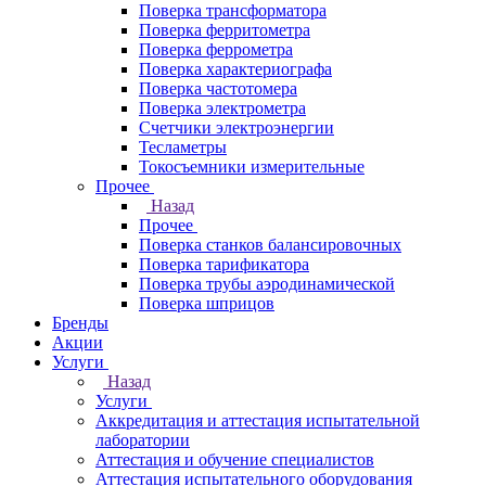
Поверка трансформатора
Поверка ферритометра
Поверка феррометра
Поверка характериографа
Поверка частотомера
Поверка электрометра
Счетчики электроэнергии
Тесламетры
Токосъемники измерительные
Прочее
Назад
Прочее
Поверка станков балансировочных
Поверка тарификатора
Поверка трубы аэродинамической
Поверка шприцов
Бренды
Акции
Услуги
Назад
Услуги
Аккредитация и аттестация испытательной
лаборатории
Аттестация и обучение специалистов
Аттестация испытательного оборудования