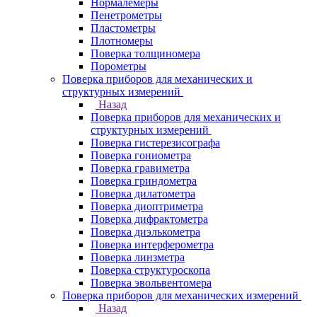
Нормалемеры
Пенетрометры
Пластометры
Плотномеры
Поверка толщиномера
Порометры
Поверка приборов для механических и
структурных измерений
Назад
Поверка приборов для механических и
структурных измерений
Поверка гистерезисографа
Поверка гониометра
Поверка гравиметра
Поверка гриндометра
Поверка дилатометра
Поверка диоптриметра
Поверка дифрактометра
Поверка диэлькометра
Поверка интерферометра
Поверка линзметра
Поверка структуроскопа
Поверка эвольвентомера
Поверка приборов для механических измерений
Назад