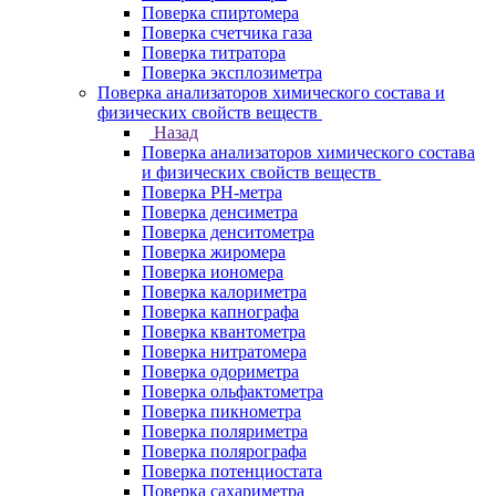
Поверка спиртомера
Поверка счетчика газа
Поверка титратора
Поверка эксплозиметра
Поверка анализаторов химического состава и
физических свойств веществ
Назад
Поверка анализаторов химического состава
и физических свойств веществ
Поверка PH-метра
Поверка денсиметра
Поверка денситометра
Поверка жиромера
Поверка иономера
Поверка калориметра
Поверка капнографа
Поверка квантометра
Поверка нитратомера
Поверка одориметра
Поверка ольфактометра
Поверка пикнометра
Поверка поляриметра
Поверка полярографа
Поверка потенциостата
Поверка сахариметра