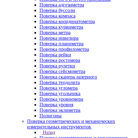
Поверка адгезиметра
Поверка буссоли
Поверка компаса
Поверка координатометра
Поверка курвиметра
Поверка метра
Поверка нивелира
Поверка планиметра
Поверка профилометра
Поверка рейки
Поверка ростомера
Поверка рулетки
Поверка сейсмометра
Поверка сканера лазерного
Поверка теодолита
Поверка угломера
Поверка угольника
Поверка уровнемера
Поверка уровня
Поверка эклиметра
Полигоны
Поверка геометрических и механических
измерительных инструментов
Назад
Поверка геометрических и механических