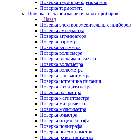
Поверка термопреобразователя
Поверка термостата
Поверка электроизмерительных приборов
Назад
Поверка электроизмерительных приборов
Поверка амперметра
Поверка аттенюатора
Поверка варметра
Поверка ваттметра
Поверка волномера
Поверка вольтамперметра
Поверка вольтметра
Поверка волюметра
Поверка гальванометра
Поверка источника питания
Поверка коэрцитиметра
Поверка логометра
Поверка магнитометра
Поверка микрометра
Поверка мультиметра
Поверка омметра
Поверка осциллографа
Поверка полиграфа
Поверка потенциометра
Поверка резистивиметра