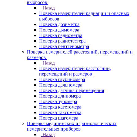
выбросов
Назад
Поверка измерителей радиации и опасных
выбросов
Поверка дозиметра
Поверка дымомера
Поверка радиометра
Поверка радиотестера
Поверка рентгенометра
Поверка измерителей расстояний, перемещений и
размеров
Назад
Поверка измерителей расстояний,
перемещений и размеров
Поверка глубиномера
Поверка дальномера
Поверка датчика перемещения
Поверка длиномера
Поверка зубомера
Поверка катетомера
Поверка таксометра
Поверка шагомера
Поверка медицинских и физиологических
измерительных приборов
Назад