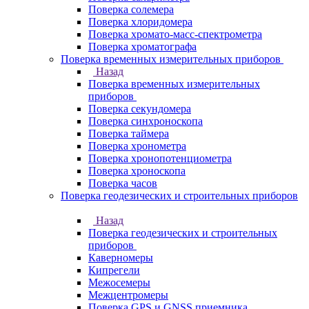
Поверка солемера
Поверка хлоридомера
Поверка хромато-масс-спектрометра
Поверка хроматографа
Поверка временных измерительных приборов
Назад
Поверка временных измерительных
приборов
Поверка секундомера
Поверка синхроноскопа
Поверка таймера
Поверка хронометра
Поверка хронопотенциометра
Поверка хроноскопа
Поверка часов
Поверка геодезических и строительных приборов
Назад
Поверка геодезических и строительных
приборов
Каверномеры
Кипрегели
Межосемеры
Межцентромеры
Поверка GPS и GNSS приемника