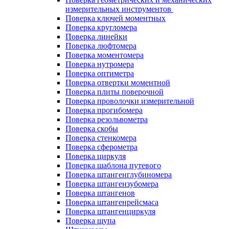
измерительных инструментов
Поверка ключей моментных
Поверка кругломера
Поверка линейки
Поверка люфтомера
Поверка моментомера
Поверка нутромера
Поверка оптиметра
Поверка отвертки моментной
Поверка плиты поверочной
Поверка проволочки измерительной
Поверка прогибомера
Поверка резольвометра
Поверка скобы
Поверка стенкомера
Поверка сферометра
Поверка циркуля
Поверка шаблона путевого
Поверка штангенглубиномера
Поверка штангензубомера
Поверка штангенов
Поверка штангенрейсмаса
Поверка штангенциркуля
Поверка щупа