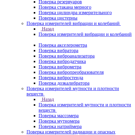
Поверка резервуаров
Поверка стакана мерного
Поверка цилиндра измерительного
Поверка цистерны
Поверка измерителей вибрации и колебаний
Назад
Поверка измерителей вибрации и колебаний
Поверка акселерометра
Поверка вибратора
Поверка виброанализатора
Поверка вибродатчика
Поверка виброметра
Поверка вибропреобразователя
Поверка вибростенда
Поверка дозкалибратора
Поверка измерителей мутности и плотности
веществ
Назад
Поверка измерителей мутности и плотности
веществ
Поверка массомера
Поверка мутномера
Поверка натриймера
Поверка измерителей радиации и опасных