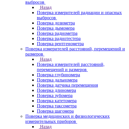
выбросов
Назад
Поверка измерителей радиации и опасных
выбросов
Поверка дозиметра
Поверка дымомера
Поверка радиометра
Поверка радиотестера
Поверка рентгенометра
Поверка измерителей расстояний, перемещений и
размеров
Назад
Поверка измерителей расстояний,
перемещений и размеров
Поверка глубиномера
Поверка дальномера
Поверка датчика перемещения
Поверка длиномера
Поверка зубомера
Поверка катетомера
Поверка таксометра
Поверка шагомера
Поверка медицинских и физиологических
измерительных приборов
Назад