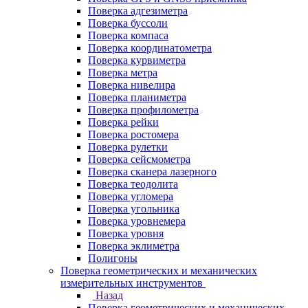
Поверка адгезиметра
Поверка буссоли
Поверка компаса
Поверка координатометра
Поверка курвиметра
Поверка метра
Поверка нивелира
Поверка планиметра
Поверка профилометра
Поверка рейки
Поверка ростомера
Поверка рулетки
Поверка сейсмометра
Поверка сканера лазерного
Поверка теодолита
Поверка угломера
Поверка угольника
Поверка уровнемера
Поверка уровня
Поверка эклиметра
Полигоны
Поверка геометрических и механических
измерительных инструментов
Назад
Поверка геометрических и механических