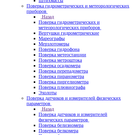
Штихмассы
Поверка гидрометрических и метеорологических
приборов
Назад
Поверка гидрометрических и
метеорологических приборов
Вертушки гидрометрические
Мареографы
Мерзлотомеры
Поверка гидрофона
Поверка метеостанции
Поверка метроштока
Поверка осадкомера
Поверка перепадометра
Поверка пиранометра
Поверка пиргелиометра
Поверка плювиографа
Эхолоты
Поверка датчиков и измерителей физических
параметров
Назад
Поверка датчиков и измерителей
физических параметров
Поверка белизномера
Поверка белкомера