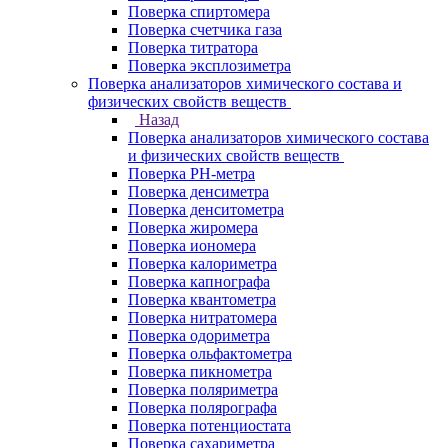
Поверка спиртомера
Поверка счетчика газа
Поверка титратора
Поверка эксплозиметра
Поверка анализаторов химического состава и
физических свойств веществ
Назад
Поверка анализаторов химического состава
и физических свойств веществ
Поверка PH-метра
Поверка денсиметра
Поверка денситометра
Поверка жиромера
Поверка иономера
Поверка калориметра
Поверка капнографа
Поверка квантометра
Поверка нитратомера
Поверка одориметра
Поверка ольфактометра
Поверка пикнометра
Поверка поляриметра
Поверка полярографа
Поверка потенциостата
Поверка сахариметра