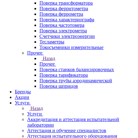
Поверка трансформатора
Поверка ферритометра
Поверка феррометра
Поверка характериографа
Поверка частотомера
Поверка электрометра
Счетчики электроэнергии
Тесламетры
Токосъемники измерительные
Прочее
Назад
Прочее
Поверка станков балансировочных
Поверка тарификатора
Поверка трубы аэродинамической
Поверка шприцов
Бренды
Акции
Услуги
Назад
Услуги
Аккредитация и аттестация испытательной
лаборатории
Аттестация и обучение специалистов
Аттестация испытательного оборудования