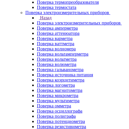
Поверка термопреобразователя
Поверка термостата
Поверка электроизмерительных приборов
Назад
Поверка электроизмерительных приборов
Поверка амперметра
Поверка аттенюатора
Поверка варметра
Поверка ваттметра
Поверка волномера
Поверка вольтамперметра
Поверка вольтметра
Поверка волюметра
Поверка гальванометра
Поверка источника питания
Поверка коэрцитиметра
Поверка логометра
Поверка магнитометра
Поверка микрометра
Поверка мультиметра
Поверка омметра
Поверка осциллографа
Поверка полиграфа
Поверка потенциометра
Поверка резистивиметра