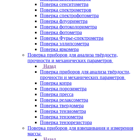
Поверка сенситометра
Поверка спектрометров
Поверка спектрофотометра
Поверка флуориметра
Поверка фотоколориметра
Поверка фотометра
Поверка Фурье-спектрометра
Поверка эллипсометра
Поверка яркомера
Поверка приборов для анализа твёрдости,
прочности и механических параметров
Назад
Поверка приборов для анализа твёрдости,
прочности и механических параметров
Поверка копра
Поверка порозиметра
Поверка пресса
Поверка релаксометра
Поверка твердомера
Поверка тензиометра
Поверка тензометра
Поверка тензорезистора
Поверка приборов для взвешивания и измерения
массы
Назад