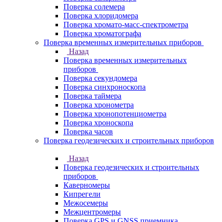
Поверка солемера
Поверка хлоридомера
Поверка хромато-масс-спектрометра
Поверка хроматографа
Поверка временных измерительных приборов
Назад
Поверка временных измерительных
приборов
Поверка секундомера
Поверка синхроноскопа
Поверка таймера
Поверка хронометра
Поверка хронопотенциометра
Поверка хроноскопа
Поверка часов
Поверка геодезических и строительных приборов
Назад
Поверка геодезических и строительных
приборов
Каверномеры
Кипрегели
Межосемеры
Межцентромеры
Поверка GPS и GNSS приемника