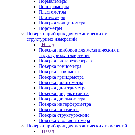
Нормалемеры
Пенетрометры
Пластометры
Плотномеры
Поверка толщиномера
Порометры
Поверка приборов для механических и
структурных измерений
Назад
Поверка приборов для механических и
структурных измерений
Поверка гистерезисографа
Поверка гониометра
Поверка гравиметра
Поверка гриндометра
Поверка дилатометра
Поверка диоптриметра
Поверка дифрактометра
Поверка диэлькометра
Поверка интерферометра
Поверка линзметра
Поверка структуроскопа
Поверка эвольвентомера
Поверка приборов для механических измерений
Назад