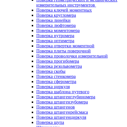
измерительных инструментов
Поверка ключей моментных
Поверка кругломера
Поверка линейки
Поверка люфтомера
Поверка моментомера
Поверка нутромера
Поверка оптиметра
Поверка отвертки моментной
Поверка плиты поверочной
Поверка проволочки измерительной
Поверка прогибомера
Поверка резольвометра
Поверка скобы
Поверка стенкомера
Поверка сферометра
Поверка циркуля
Поверка шаблона путевого
Поверка штангенглубиномера
Поверка штангензубомера
Поверка штангенов
Поверка штангенрейсмаса
Поверка штангенциркуля
Поверка щупа