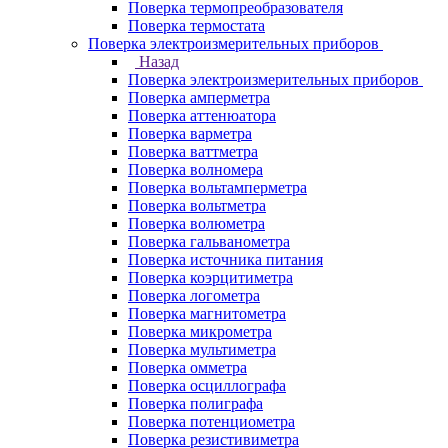
Поверка термопреобразователя
Поверка термостата
Поверка электроизмерительных приборов
Назад
Поверка электроизмерительных приборов
Поверка амперметра
Поверка аттенюатора
Поверка варметра
Поверка ваттметра
Поверка волномера
Поверка вольтамперметра
Поверка вольтметра
Поверка волюметра
Поверка гальванометра
Поверка источника питания
Поверка коэрцитиметра
Поверка логометра
Поверка магнитометра
Поверка микрометра
Поверка мультиметра
Поверка омметра
Поверка осциллографа
Поверка полиграфа
Поверка потенциометра
Поверка резистивиметра