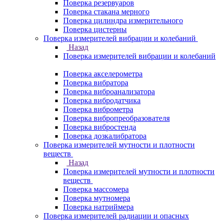
Поверка резервуаров
Поверка стакана мерного
Поверка цилиндра измерительного
Поверка цистерны
Поверка измерителей вибрации и колебаний
Назад
Поверка измерителей вибрации и колебаний
Поверка акселерометра
Поверка вибратора
Поверка виброанализатора
Поверка вибродатчика
Поверка виброметра
Поверка вибропреобразователя
Поверка вибростенда
Поверка дозкалибратора
Поверка измерителей мутности и плотности
веществ
Назад
Поверка измерителей мутности и плотности
веществ
Поверка массомера
Поверка мутномера
Поверка натриймера
Поверка измерителей радиации и опасных