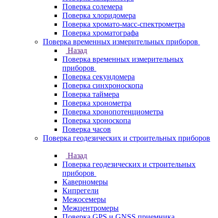
Поверка солемера
Поверка хлоридомера
Поверка хромато-масс-спектрометра
Поверка хроматографа
Поверка временных измерительных приборов
Назад
Поверка временных измерительных
приборов
Поверка секундомера
Поверка синхроноскопа
Поверка таймера
Поверка хронометра
Поверка хронопотенциометра
Поверка хроноскопа
Поверка часов
Поверка геодезических и строительных приборов
Назад
Поверка геодезических и строительных
приборов
Каверномеры
Кипрегели
Межосемеры
Межцентромеры
Поверка GPS и GNSS приемника