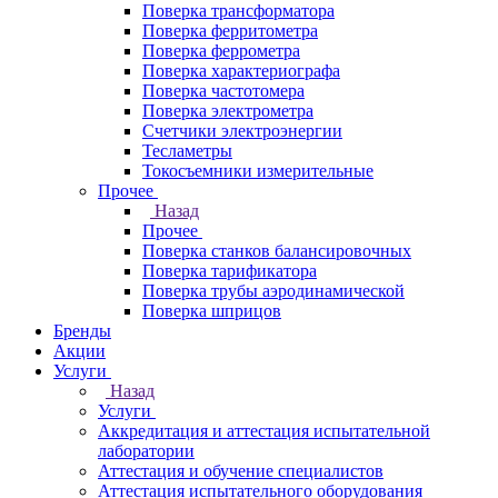
Поверка трансформатора
Поверка ферритометра
Поверка феррометра
Поверка характериографа
Поверка частотомера
Поверка электрометра
Счетчики электроэнергии
Тесламетры
Токосъемники измерительные
Прочее
Назад
Прочее
Поверка станков балансировочных
Поверка тарификатора
Поверка трубы аэродинамической
Поверка шприцов
Бренды
Акции
Услуги
Назад
Услуги
Аккредитация и аттестация испытательной
лаборатории
Аттестация и обучение специалистов
Аттестация испытательного оборудования