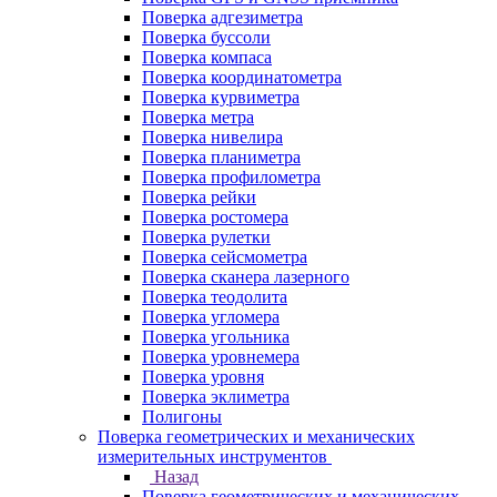
Поверка адгезиметра
Поверка буссоли
Поверка компаса
Поверка координатометра
Поверка курвиметра
Поверка метра
Поверка нивелира
Поверка планиметра
Поверка профилометра
Поверка рейки
Поверка ростомера
Поверка рулетки
Поверка сейсмометра
Поверка сканера лазерного
Поверка теодолита
Поверка угломера
Поверка угольника
Поверка уровнемера
Поверка уровня
Поверка эклиметра
Полигоны
Поверка геометрических и механических
измерительных инструментов
Назад
Поверка геометрических и механических