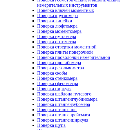
измерительных инструментов
Поверка ключей моментных
Поверка кругломера
Поверка линейки
Поверка люфтомера
Поверка моментомера
Поверка нутромера
Поверка оптиметра
Поверка отвертки моментной
Поверка плиты поверочной
Поверка проволочки измерительной
Поверка прогибомера
Поверка резольвометра
Поверка скобы
Поверка стенкомера
Поверка сферометра
Поверка циркуля
Поверка шаблона путевого
Поверка штангенглубиномера
Поверка штангензубомера
Поверка штангенов
Поверка штангенрейсмаса
Поверка штангенциркуля
Поверка щупа