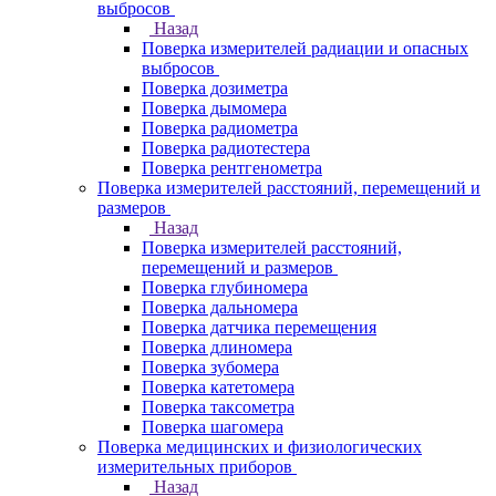
выбросов
Назад
Поверка измерителей радиации и опасных
выбросов
Поверка дозиметра
Поверка дымомера
Поверка радиометра
Поверка радиотестера
Поверка рентгенометра
Поверка измерителей расстояний, перемещений и
размеров
Назад
Поверка измерителей расстояний,
перемещений и размеров
Поверка глубиномера
Поверка дальномера
Поверка датчика перемещения
Поверка длиномера
Поверка зубомера
Поверка катетомера
Поверка таксометра
Поверка шагомера
Поверка медицинских и физиологических
измерительных приборов
Назад