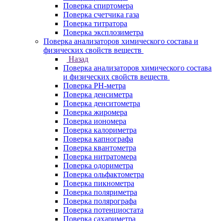
Поверка спиртомера
Поверка счетчика газа
Поверка титратора
Поверка эксплозиметра
Поверка анализаторов химического состава и
физических свойств веществ
Назад
Поверка анализаторов химического состава
и физических свойств веществ
Поверка PH-метра
Поверка денсиметра
Поверка денситометра
Поверка жиромера
Поверка иономера
Поверка калориметра
Поверка капнографа
Поверка квантометра
Поверка нитратомера
Поверка одориметра
Поверка ольфактометра
Поверка пикнометра
Поверка поляриметра
Поверка полярографа
Поверка потенциостата
Поверка сахариметра