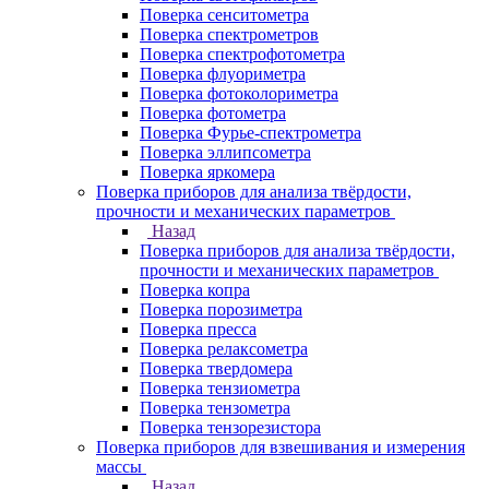
Поверка сенситометра
Поверка спектрометров
Поверка спектрофотометра
Поверка флуориметра
Поверка фотоколориметра
Поверка фотометра
Поверка Фурье-спектрометра
Поверка эллипсометра
Поверка яркомера
Поверка приборов для анализа твёрдости,
прочности и механических параметров
Назад
Поверка приборов для анализа твёрдости,
прочности и механических параметров
Поверка копра
Поверка порозиметра
Поверка пресса
Поверка релаксометра
Поверка твердомера
Поверка тензиометра
Поверка тензометра
Поверка тензорезистора
Поверка приборов для взвешивания и измерения
массы
Назад