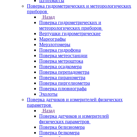
Штихмассы
Поверка гидрометрических и метеорологических
приборов
Назад
Поверка гидрометрических и
метеорологических приборов
Вертушки гидрометрические
Мареографы
Мерзлотомеры
Поверка гидрофона
Поверка метеостанции
Поверка метроштока
Поверка осадкомера
Поверка перепадометра
Поверка пиранометра
Поверка пиргелиометра
Поверка плювиографа
Эхолоты
Поверка датчиков и измерителей физических
параметров
Назад
Поверка датчиков и измерителей
физических параметров
Поверка белизномера
Поверка белкомера