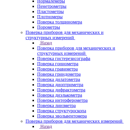
Нормалемеры
Пенетрометры
Пластометры
Плотномеры
Поверка толщиномера
Порометры
Поверка приборов для механических и
структурных измерений
Назад
Поверка приборов для механических и
структурных измерений
Поверка гистерезисографа
Поверка гониометра
Поверка гравиметра
Поверка гриндометра
Поверка дилатометра
Поверка диоптриметра
Поверка дифрактометра
Поверка диэлькометра
Поверка интерферометра
Поверка линзметра
Поверка структуроскопа
Поверка эвольвентомера
Поверка приборов для механических измерений
Назад