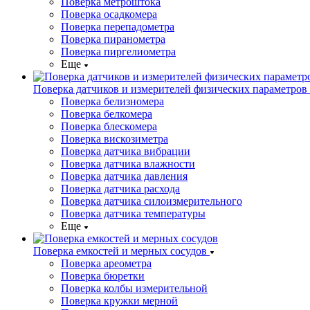
Поверка метроштока
Поверка осадкомера
Поверка перепадометра
Поверка пиранометра
Поверка пиргелиометра
Еще
Поверка датчиков и измерителей физических параметров
Поверка белизномера
Поверка белкомера
Поверка блескомера
Поверка вискозиметра
Поверка датчика вибрации
Поверка датчика влажности
Поверка датчика давления
Поверка датчика расхода
Поверка датчика силоизмерительного
Поверка датчика температуры
Еще
Поверка емкостей и мерных сосудов
Поверка ареометра
Поверка бюретки
Поверка колбы измерительной
Поверка кружки мерной