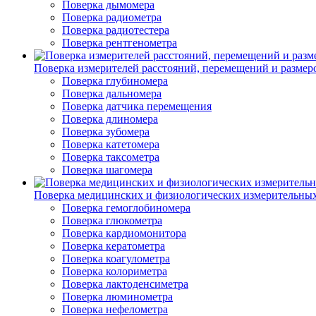
Поверка дымомера
Поверка радиометра
Поверка радиотестера
Поверка рентгенометра
Поверка измерителей расстояний, перемещений и размер
Поверка глубиномера
Поверка дальномера
Поверка датчика перемещения
Поверка длиномера
Поверка зубомера
Поверка катетомера
Поверка таксометра
Поверка шагомера
Поверка медицинских и физиологических измерительны
Поверка гемоглобиномера
Поверка глюкометра
Поверка кардиомонитора
Поверка кератометра
Поверка коагулометра
Поверка колориметра
Поверка лактоденсиметра
Поверка люминометра
Поверка нефелометра