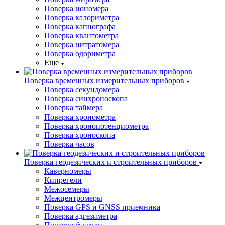
Поверка иономера
Поверка калориметра
Поверка капнографа
Поверка квантометра
Поверка нитратомера
Поверка одориметра
Еще
Поверка временных измерительных приборов
Поверка секундомера
Поверка синхроноскопа
Поверка таймера
Поверка хронометра
Поверка хронопотенциометра
Поверка хроноскопа
Поверка часов
Поверка геодезических и строительных приборов
Каверномеры
Кипрегели
Межосемеры
Межцентромеры
Поверка GPS и GNSS приемника
Поверка адгезиметра