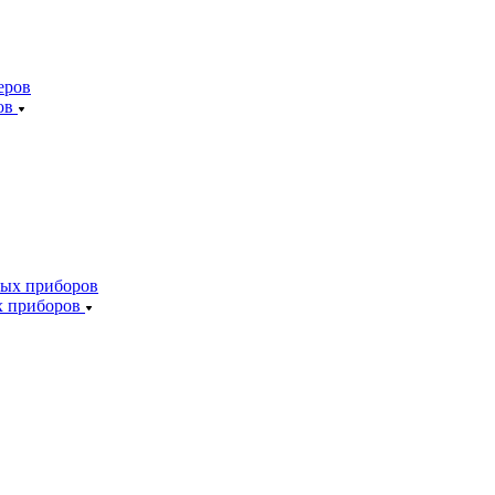
ов
х приборов