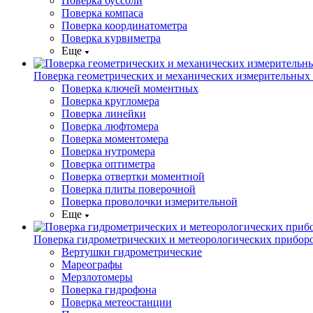
Поверка буссоли
Поверка компаса
Поверка координатометра
Поверка курвиметра
Еще
Поверка геометрических и механических измерительных
Поверка ключей моментных
Поверка кругломера
Поверка линейки
Поверка люфтомера
Поверка моментомера
Поверка нутромера
Поверка оптиметра
Поверка отвертки моментной
Поверка плиты поверочной
Поверка проволочки измерительной
Еще
Поверка гидрометрических и метеорологических прибор
Вертушки гидрометрические
Мареографы
Мерзлотомеры
Поверка гидрофона
Поверка метеостанции