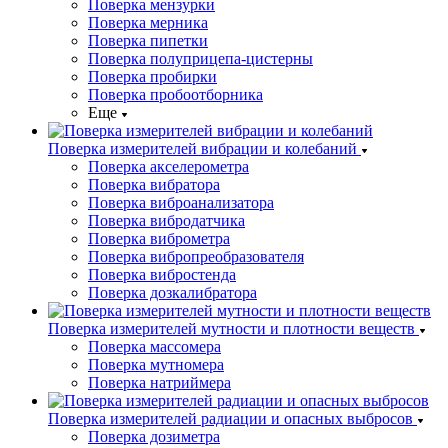
Поверка мензурки
Поверка мерника
Поверка пипетки
Поверка полуприцепа-цистерны
Поверка пробирки
Поверка пробоотборника
Еще
Поверка измерителей вибрации и колебаний
Поверка акселерометра
Поверка вибратора
Поверка виброанализатора
Поверка вибродатчика
Поверка виброметра
Поверка вибропреобразователя
Поверка вибростенда
Поверка дозкалибратора
Поверка измерителей мутности и плотности веществ
Поверка массомера
Поверка мутномера
Поверка натриймера
Поверка измерителей радиации и опасных выбросов
Поверка дозиметра