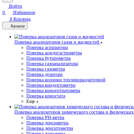
Войти
0
Избранное
0
Корзина
Каталог
Поверка анализаторов газов и жидкостей
Поверка аспиратора
Поверка ацидогастрометра
Поверка бутирометра
Поверка газоанализатора
Поверка газометра
Поверка дозатора
Поверка колонки топливораздаточной
Поверка кондуктометра
Поверка концентратомера
Поверка криостата
Еще
Поверка анализаторов химического состава и физических
Поверка PH-метра
Поверка денсиметра
Поверка денситометра
Поверка жиромера