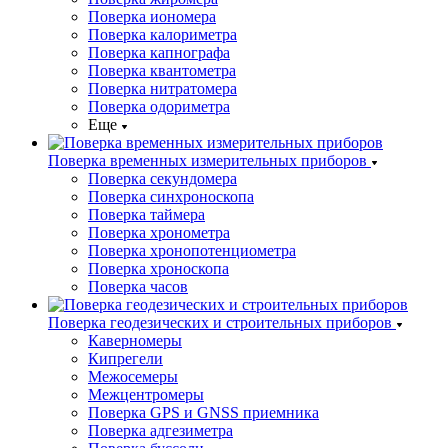
Поверка иономера
Поверка калориметра
Поверка капнографа
Поверка квантометра
Поверка нитратомера
Поверка одориметра
Еще
Поверка временных измерительных приборов
Поверка секундомера
Поверка синхроноскопа
Поверка таймера
Поверка хронометра
Поверка хронопотенциометра
Поверка хроноскопа
Поверка часов
Поверка геодезических и строительных приборов
Каверномеры
Кипрегели
Межосемеры
Межцентромеры
Поверка GPS и GNSS приемника
Поверка адгезиметра