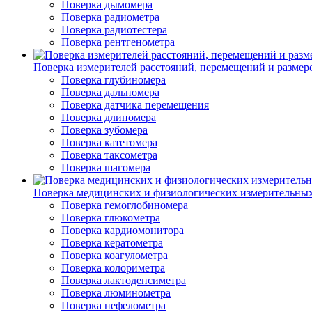
Поверка дымомера
Поверка радиометра
Поверка радиотестера
Поверка рентгенометра
Поверка измерителей расстояний, перемещений и размер
Поверка глубиномера
Поверка дальномера
Поверка датчика перемещения
Поверка длиномера
Поверка зубомера
Поверка катетомера
Поверка таксометра
Поверка шагомера
Поверка медицинских и физиологических измерительны
Поверка гемоглобиномера
Поверка глюкометра
Поверка кардиомонитора
Поверка кератометра
Поверка коагулометра
Поверка колориметра
Поверка лактоденсиметра
Поверка люминометра
Поверка нефелометра