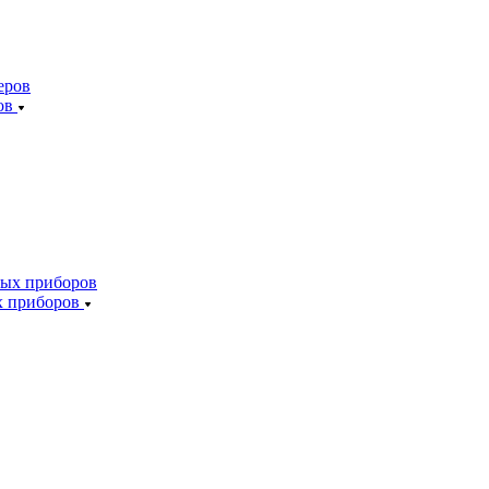
ов
х приборов