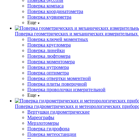
Поверка буссоли
Поверка компаса
Поверка координатометра
Поверка курвиметра
Еще
Поверка геометрических и механических измерительных
Поверка ключей моментных
Поверка кругломера
Поверка линейки
Поверка люфтомера
Поверка моментомера
Поверка нутромера
Поверка оптиметра
Поверка отвертки моментной
Поверка плиты поверочной
Поверка проволочки измерительной
Еще
Поверка гидрометрических и метеорологических прибор
Вертушки гидрометрические
Мареографы
Мерзлотомеры
Поверка гидрофона
Поверка метеостанции