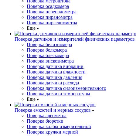
Поверка метроштока
Поверка осадкомера
Поверка перепадометра
Поверка пиранометра
Поверка пиргелиометра
Еще
Поверка датчиков и измерителей физических параметров
Поверка белизномера
Поверка белкомера
Поверка блескомера
Поверка вискозиметра
Поверка датчика вибрации
Поверка датчика влажности
Поверка датчика давления
Поверка датчика расхода
Поверка датчика силоизмерительного
Поверка датчика температуры
Еще
Поверка емкостей и мерных сосудов
Поверка ареометра
Поверка бюретки
Поверка колбы измерительной
Поверка кружки мерной