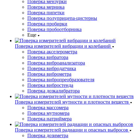
Поверка мензурки
Поверка мерника
Поверка пипетки
Поверка полуприцепа-цистерны
Поверка пробирки
Поверка пробоотборника
Еще
Поверка измерителей вибрации и колебаний
Поверка акселерометра
Поверка вибратора
Поверка виброанализатора
Поверка вибродатчика
Поверка виброметра
Поверка вибропреобразователя
Поверка вибростенда
Поверка дозкалибратора
Поверка измерителей мутности и плотности веществ
Поверка массомера
Поверка мутномера
Поверка натриймера
Поверка измерителей радиации и опасных выбросов
Поверка дозиметра