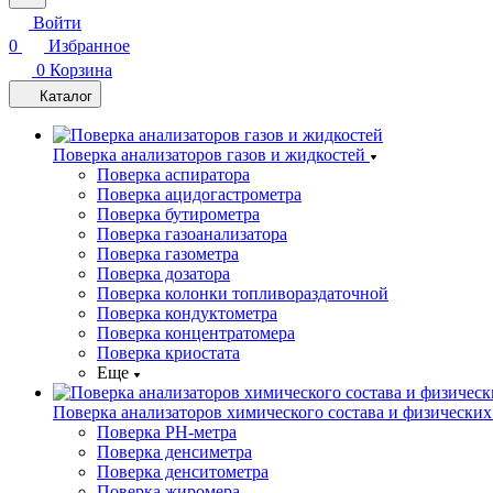
Войти
0
Избранное
0
Корзина
Каталог
Поверка анализаторов газов и жидкостей
Поверка аспиратора
Поверка ацидогастрометра
Поверка бутирометра
Поверка газоанализатора
Поверка газометра
Поверка дозатора
Поверка колонки топливораздаточной
Поверка кондуктометра
Поверка концентратомера
Поверка криостата
Еще
Поверка анализаторов химического состава и физических
Поверка PH-метра
Поверка денсиметра
Поверка денситометра
Поверка жиромера