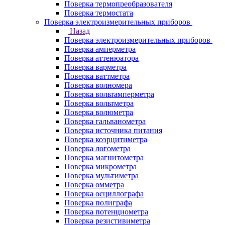
Поверка термопреобразователя
Поверка термостата
Поверка электроизмерительных приборов
Назад
Поверка электроизмерительных приборов
Поверка амперметра
Поверка аттенюатора
Поверка варметра
Поверка ваттметра
Поверка волномера
Поверка вольтамперметра
Поверка вольтметра
Поверка волюметра
Поверка гальванометра
Поверка источника питания
Поверка коэрцитиметра
Поверка логометра
Поверка магнитометра
Поверка микрометра
Поверка мультиметра
Поверка омметра
Поверка осциллографа
Поверка полиграфа
Поверка потенциометра
Поверка резистивиметра