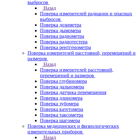
выбросов
Назад
Поверка измерителей радиации и опасных
выбросов
Поверка дозиметра
Поверка дымомера
Поверка радиометра
Поверка радиотестера
Поверка рентгенометра
Поверка измерителей расстояний, перемещений и
размеров
Назад
Поверка измерителей расстояний,
перемещений и размеров
Поверка глубиномера
Поверка дальномера
Поверка датчика перемещения
Поверка длиномера
Поверка зубомера
Поверка катетомера
Поверка таксометра
Поверка шагомера
Поверка медицинских и физиологических
измерительных приборов
Назад