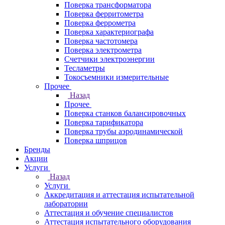
Поверка трансформатора
Поверка ферритометра
Поверка феррометра
Поверка характериографа
Поверка частотомера
Поверка электрометра
Счетчики электроэнергии
Тесламетры
Токосъемники измерительные
Прочее
Назад
Прочее
Поверка станков балансировочных
Поверка тарификатора
Поверка трубы аэродинамической
Поверка шприцов
Бренды
Акции
Услуги
Назад
Услуги
Аккредитация и аттестация испытательной
лаборатории
Аттестация и обучение специалистов
Аттестация испытательного оборудования