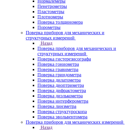
Нормалемеры
Пенетрометры
Пластометры
Плотномеры
Поверка толщиномера
Порометры
Поверка приборов для механических и
структурных измерений
Назад
Поверка приборов для механических и
структурных измерений
Поверка гистерезисографа
Поверка гониометра
Поверка гравиметра
Поверка гриндометра
Поверка дилатометра
Поверка диоптриметра
Поверка дифрактометра
Поверка диэлькометра
Поверка интерферометра
Поверка линзметра
Поверка структуроскопа
Поверка эвольвентомера
Поверка приборов для механических измерений
Назад