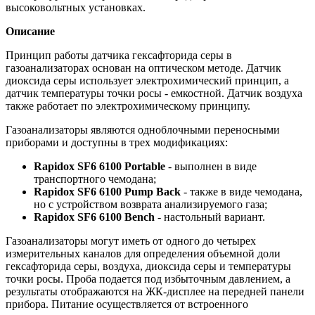
высоковольтных установках.
Описание
Принцип работы датчика гексафторида серы в
газоанализаторах основан на оптическом методе. Датчик
диоксида серы использует электрохимический принцип, а
датчик температуры точки росы - емкостной. Датчик воздуха
также работает по электрохимическому принципу.
Газоанализаторы являются одноблочными переносными
приборами и доступны в трех модификациях:
Rapidox SF6 6100 Portable
- выполнен в виде
транспортного чемодана;
Rapidox SF6 6100 Pump Back
- также в виде чемодана,
но с устройством возврата анализируемого газа;
Rapidox SF6 6100 Bench
- настольный вариант.
Газоанализаторы могут иметь от одного до четырех
измерительных каналов для определения объемной доли
гексафторида серы, воздуха, диоксида серы и температуры
точки росы. Проба подается под избыточным давлением, а
результаты отображаются на ЖК-дисплее на передней панели
прибора. Питание осуществляется от встроенного