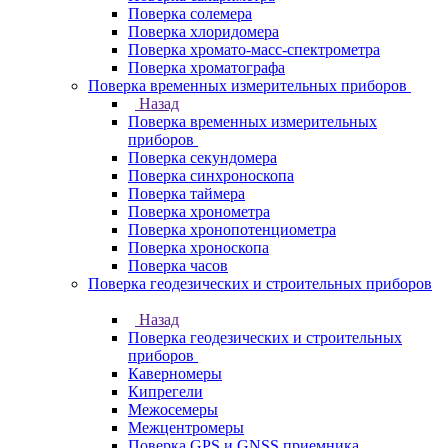
Поверка солемера
Поверка хлоридомера
Поверка хромато-масс-спектрометра
Поверка хроматографа
Поверка временных измерительных приборов
Назад
Поверка временных измерительных
приборов
Поверка секундомера
Поверка синхроноскопа
Поверка таймера
Поверка хронометра
Поверка хронопотенциометра
Поверка хроноскопа
Поверка часов
Поверка геодезических и строительных приборов
Назад
Поверка геодезических и строительных
приборов
Каверномеры
Кипрегели
Межосемеры
Межцентромеры
Поверка GPS и GNSS приемника