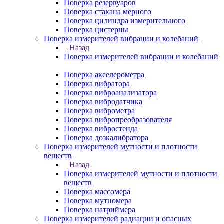
Поверка резервуаров
Поверка стакана мерного
Поверка цилиндра измерительного
Поверка цистерны
Поверка измерителей вибрации и колебаний
Назад
Поверка измерителей вибрации и колебаний
Поверка акселерометра
Поверка вибратора
Поверка виброанализатора
Поверка вибродатчика
Поверка виброметра
Поверка вибропреобразователя
Поверка вибростенда
Поверка дозкалибратора
Поверка измерителей мутности и плотности
веществ
Назад
Поверка измерителей мутности и плотности
веществ
Поверка массомера
Поверка мутномера
Поверка натриймера
Поверка измерителей радиации и опасных