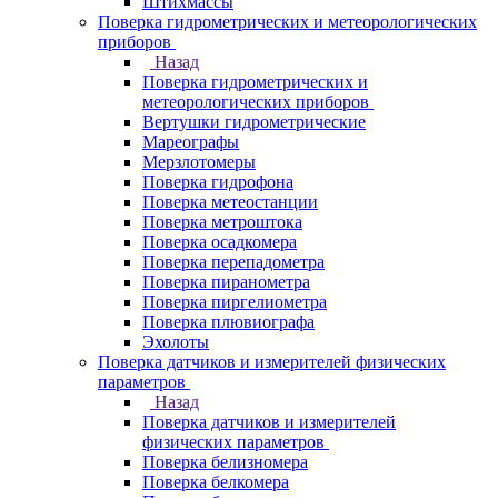
Штихмассы
Поверка гидрометрических и метеорологических
приборов
Назад
Поверка гидрометрических и
метеорологических приборов
Вертушки гидрометрические
Мареографы
Мерзлотомеры
Поверка гидрофона
Поверка метеостанции
Поверка метроштока
Поверка осадкомера
Поверка перепадометра
Поверка пиранометра
Поверка пиргелиометра
Поверка плювиографа
Эхолоты
Поверка датчиков и измерителей физических
параметров
Назад
Поверка датчиков и измерителей
физических параметров
Поверка белизномера
Поверка белкомера