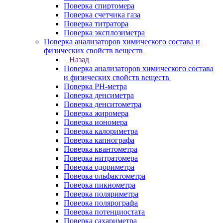
Поверка спиртомера
Поверка счетчика газа
Поверка титратора
Поверка эксплозиметра
Поверка анализаторов химического состава и
физических свойств веществ
Назад
Поверка анализаторов химического состава
и физических свойств веществ
Поверка PH-метра
Поверка денсиметра
Поверка денситометра
Поверка жиромера
Поверка иономера
Поверка калориметра
Поверка капнографа
Поверка квантометра
Поверка нитратомера
Поверка одориметра
Поверка ольфактометра
Поверка пикнометра
Поверка поляриметра
Поверка полярографа
Поверка потенциостата
Поверка сахариметра