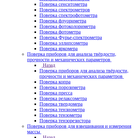
Поверка сенситометра
Поверка спектрометров
Поверка спектрофотометра
Поверка флуориметра
Поверка фотоколориметра
Поверка фотометра
Поверка Фурье-спектрометра
Поверка эллипсометра
Поверка яркомера
Поверка приборов для анализа твёрдости,
прочности и механических параметров
Назад
Поверка приборов для анализа твёрдости,
прочности и механических параметров
Поверка копра
Поверка порозиметра
Поверка пресса
Поверка релаксометра
Поверка твердомера
Поверка тензиометра
Поверка тензометра
Поверка тензорезистора
Поверка приборов для взвешивания и измерения
массы
Назад