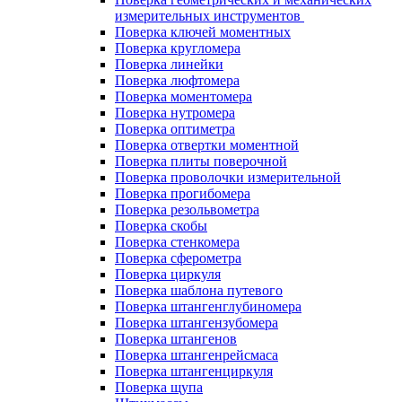
измерительных инструментов
Поверка ключей моментных
Поверка кругломера
Поверка линейки
Поверка люфтомера
Поверка моментомера
Поверка нутромера
Поверка оптиметра
Поверка отвертки моментной
Поверка плиты поверочной
Поверка проволочки измерительной
Поверка прогибомера
Поверка резольвометра
Поверка скобы
Поверка стенкомера
Поверка сферометра
Поверка циркуля
Поверка шаблона путевого
Поверка штангенглубиномера
Поверка штангензубомера
Поверка штангенов
Поверка штангенрейсмаса
Поверка штангенциркуля
Поверка щупа