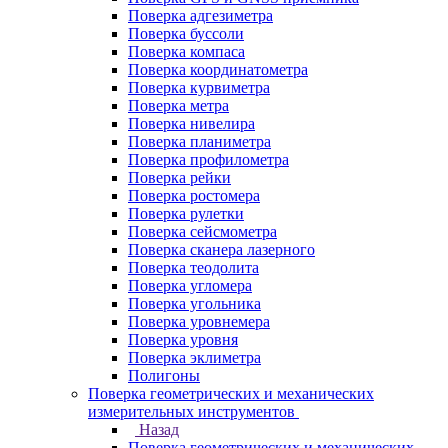
Поверка адгезиметра
Поверка буссоли
Поверка компаса
Поверка координатометра
Поверка курвиметра
Поверка метра
Поверка нивелира
Поверка планиметра
Поверка профилометра
Поверка рейки
Поверка ростомера
Поверка рулетки
Поверка сейсмометра
Поверка сканера лазерного
Поверка теодолита
Поверка угломера
Поверка угольника
Поверка уровнемера
Поверка уровня
Поверка эклиметра
Полигоны
Поверка геометрических и механических
измерительных инструментов
Назад
Поверка геометрических и механических