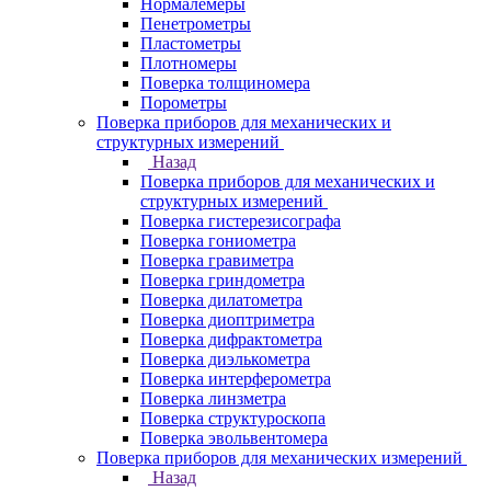
Нормалемеры
Пенетрометры
Пластометры
Плотномеры
Поверка толщиномера
Порометры
Поверка приборов для механических и
структурных измерений
Назад
Поверка приборов для механических и
структурных измерений
Поверка гистерезисографа
Поверка гониометра
Поверка гравиметра
Поверка гриндометра
Поверка дилатометра
Поверка диоптриметра
Поверка дифрактометра
Поверка диэлькометра
Поверка интерферометра
Поверка линзметра
Поверка структуроскопа
Поверка эвольвентомера
Поверка приборов для механических измерений
Назад