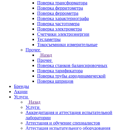
Поверка трансформатора
Поверка ферритометра
Поверка феррометра
Поверка характериографа
Поверка частотомера
Поверка электрометра
Счетчики электроэнергии
Тесламетры
Токосъемники измерительные
Прочее
Назад
Прочее
Поверка станков балансировочных
Поверка тарификатора
Поверка трубы аэродинамической
Поверка шприцов
Бренды
Акции
Услуги
Назад
Услуги
Аккредитация и аттестация испытательной
лаборатории
Аттестация и обучение специалистов
Аттестация испытательного оборудования