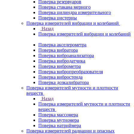
Поверка резервуаров
Поверка стакана мерного
Поверка цилиндра измерительного
Поверка цистерны
Поверка измерителей вибрации и колебаний
Назад
Поверка измерителей вибрации и колебаний
Поверка акселерометра
Поверка вибратора
Поверка виброанализатора
Поверка вибродатчика
Поверка виброметра
Поверка вибропреобразователя
Поверка вибростенда
Поверка дозкалибратора
Поверка измерителей мутности и плотности
веществ
Назад
Поверка измерителей мутности и плотности
веществ
Поверка массомера
Поверка мутномера
Поверка натриймера
Поверка измерителей радиации и опасных