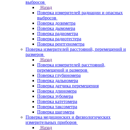
выбросов
Назад
Поверка измерителей радиации и опасных
выбросов
Поверка дозиметра
Поверка дымомера
Поверка радиометра
Поверка радиотестера
Поверка рентгенометра
Поверка измерителей расстояний, перемещений и
размеров
Назад
Поверка измерителей расстояний,
перемещений и размеров
Поверка глубиномера
Поверка дальномера
Поверка датчика перемещения
Поверка длиномера
Поверка зубомера
Поверка катетомера
Поверка таксометра
Поверка шагомера
Поверка медицинских и физиологических
измерительных приборов
Назад