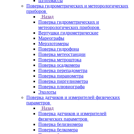
Штихмассы
Поверка гидрометрических и метеорологических
приборов
Назад
Поверка гидрометрических и
метеорологических приборов
Вертушки гидрометрические
Мареографы
Мерзлотомеры
Поверка гидрофона
Поверка метеостанции
Поверка метроштока
Поверка осадкомера
Поверка перепадометра
Поверка пиранометра
Поверка пиргелиометра
Поверка плювиографа
Эхолоты
Поверка датчиков и измерителей физических
параметров
Назад
Поверка датчиков и измерителей
физических параметров
Поверка белизномера
Поверка белкомера