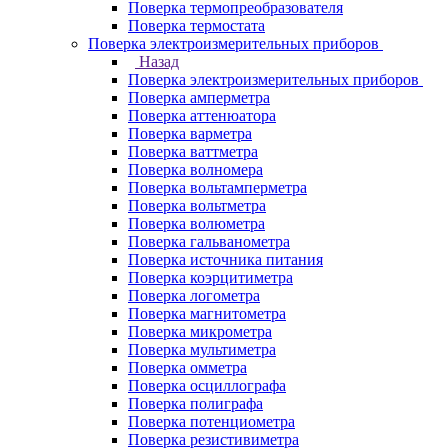
Поверка термопреобразователя
Поверка термостата
Поверка электроизмерительных приборов
Назад
Поверка электроизмерительных приборов
Поверка амперметра
Поверка аттенюатора
Поверка варметра
Поверка ваттметра
Поверка волномера
Поверка вольтамперметра
Поверка вольтметра
Поверка волюметра
Поверка гальванометра
Поверка источника питания
Поверка коэрцитиметра
Поверка логометра
Поверка магнитометра
Поверка микрометра
Поверка мультиметра
Поверка омметра
Поверка осциллографа
Поверка полиграфа
Поверка потенциометра
Поверка резистивиметра