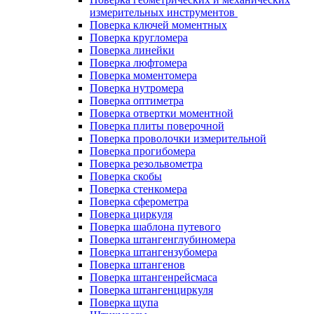
измерительных инструментов
Поверка ключей моментных
Поверка кругломера
Поверка линейки
Поверка люфтомера
Поверка моментомера
Поверка нутромера
Поверка оптиметра
Поверка отвертки моментной
Поверка плиты поверочной
Поверка проволочки измерительной
Поверка прогибомера
Поверка резольвометра
Поверка скобы
Поверка стенкомера
Поверка сферометра
Поверка циркуля
Поверка шаблона путевого
Поверка штангенглубиномера
Поверка штангензубомера
Поверка штангенов
Поверка штангенрейсмаса
Поверка штангенциркуля
Поверка щупа