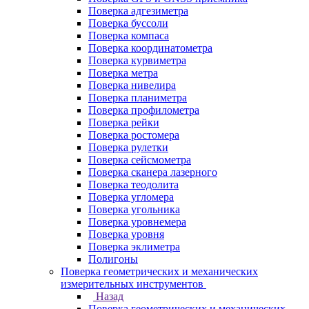
Поверка адгезиметра
Поверка буссоли
Поверка компаса
Поверка координатометра
Поверка курвиметра
Поверка метра
Поверка нивелира
Поверка планиметра
Поверка профилометра
Поверка рейки
Поверка ростомера
Поверка рулетки
Поверка сейсмометра
Поверка сканера лазерного
Поверка теодолита
Поверка угломера
Поверка угольника
Поверка уровнемера
Поверка уровня
Поверка эклиметра
Полигоны
Поверка геометрических и механических
измерительных инструментов
Назад
Поверка геометрических и механических