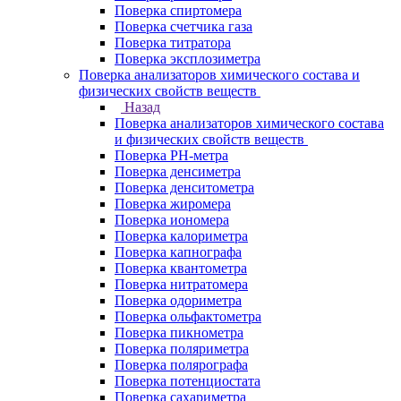
Поверка спиртомера
Поверка счетчика газа
Поверка титратора
Поверка эксплозиметра
Поверка анализаторов химического состава и
физических свойств веществ
Назад
Поверка анализаторов химического состава
и физических свойств веществ
Поверка PH-метра
Поверка денсиметра
Поверка денситометра
Поверка жиромера
Поверка иономера
Поверка калориметра
Поверка капнографа
Поверка квантометра
Поверка нитратомера
Поверка одориметра
Поверка ольфактометра
Поверка пикнометра
Поверка поляриметра
Поверка полярографа
Поверка потенциостата
Поверка сахариметра