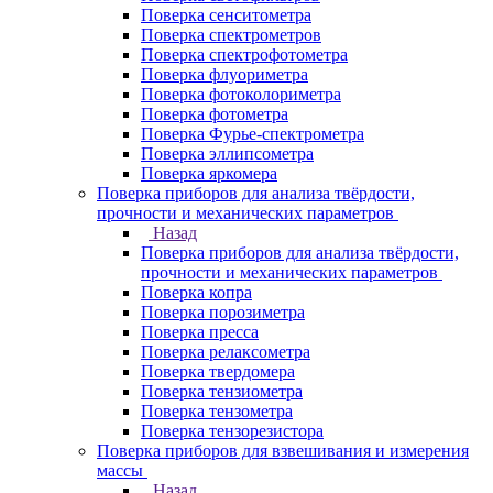
Поверка сенситометра
Поверка спектрометров
Поверка спектрофотометра
Поверка флуориметра
Поверка фотоколориметра
Поверка фотометра
Поверка Фурье-спектрометра
Поверка эллипсометра
Поверка яркомера
Поверка приборов для анализа твёрдости,
прочности и механических параметров
Назад
Поверка приборов для анализа твёрдости,
прочности и механических параметров
Поверка копра
Поверка порозиметра
Поверка пресса
Поверка релаксометра
Поверка твердомера
Поверка тензиометра
Поверка тензометра
Поверка тензорезистора
Поверка приборов для взвешивания и измерения
массы
Назад