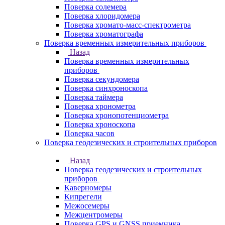
Поверка солемера
Поверка хлоридомера
Поверка хромато-масс-спектрометра
Поверка хроматографа
Поверка временных измерительных приборов
Назад
Поверка временных измерительных
приборов
Поверка секундомера
Поверка синхроноскопа
Поверка таймера
Поверка хронометра
Поверка хронопотенциометра
Поверка хроноскопа
Поверка часов
Поверка геодезических и строительных приборов
Назад
Поверка геодезических и строительных
приборов
Каверномеры
Кипрегели
Межосемеры
Межцентромеры
Поверка GPS и GNSS приемника