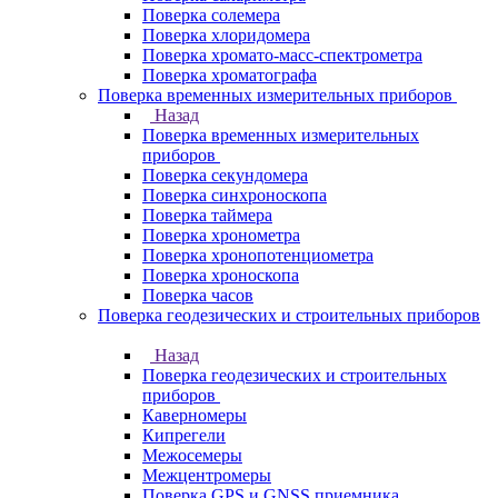
Поверка солемера
Поверка хлоридомера
Поверка хромато-масс-спектрометра
Поверка хроматографа
Поверка временных измерительных приборов
Назад
Поверка временных измерительных
приборов
Поверка секундомера
Поверка синхроноскопа
Поверка таймера
Поверка хронометра
Поверка хронопотенциометра
Поверка хроноскопа
Поверка часов
Поверка геодезических и строительных приборов
Назад
Поверка геодезических и строительных
приборов
Каверномеры
Кипрегели
Межосемеры
Межцентромеры
Поверка GPS и GNSS приемника