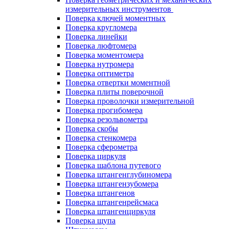
измерительных инструментов
Поверка ключей моментных
Поверка кругломера
Поверка линейки
Поверка люфтомера
Поверка моментомера
Поверка нутромера
Поверка оптиметра
Поверка отвертки моментной
Поверка плиты поверочной
Поверка проволочки измерительной
Поверка прогибомера
Поверка резольвометра
Поверка скобы
Поверка стенкомера
Поверка сферометра
Поверка циркуля
Поверка шаблона путевого
Поверка штангенглубиномера
Поверка штангензубомера
Поверка штангенов
Поверка штангенрейсмаса
Поверка штангенциркуля
Поверка щупа