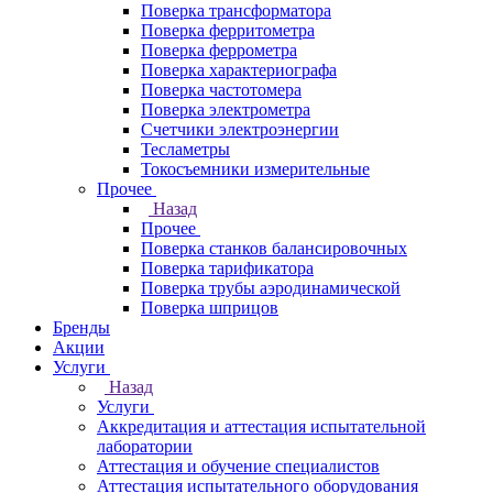
Поверка трансформатора
Поверка ферритометра
Поверка феррометра
Поверка характериографа
Поверка частотомера
Поверка электрометра
Счетчики электроэнергии
Тесламетры
Токосъемники измерительные
Прочее
Назад
Прочее
Поверка станков балансировочных
Поверка тарификатора
Поверка трубы аэродинамической
Поверка шприцов
Бренды
Акции
Услуги
Назад
Услуги
Аккредитация и аттестация испытательной
лаборатории
Аттестация и обучение специалистов
Аттестация испытательного оборудования