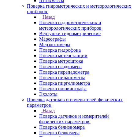
Штихмассы
Поверка гидрометрических и метеорологических
приборов
Назад
Поверка гидрометрических и
метеорологических приборов
Вертушки гидрометрические
Мареографы
Мерзлотомеры
Поверка гидрофона
Поверка метеостанции
Поверка метроштока
Поверка осадкомера
Поверка перепадометра
Поверка пиранометра
Поверка пиргелиометра
Поверка плювиографа
Эхолоты
Поверка датчиков и измерителей физических
параметров
Назад
Поверка датчиков и измерителей
физических параметров
Поверка белизномера
Поверка белкомера