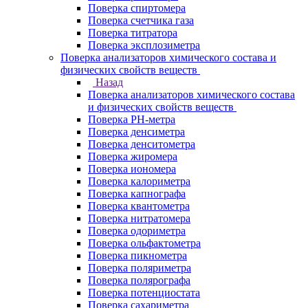
Поверка спиртомера
Поверка счетчика газа
Поверка титратора
Поверка эксплозиметра
Поверка анализаторов химического состава и
физических свойств веществ
Назад
Поверка анализаторов химического состава
и физических свойств веществ
Поверка PH-метра
Поверка денсиметра
Поверка денситометра
Поверка жиромера
Поверка иономера
Поверка калориметра
Поверка капнографа
Поверка квантометра
Поверка нитратомера
Поверка одориметра
Поверка ольфактометра
Поверка пикнометра
Поверка поляриметра
Поверка полярографа
Поверка потенциостата
Поверка сахариметра