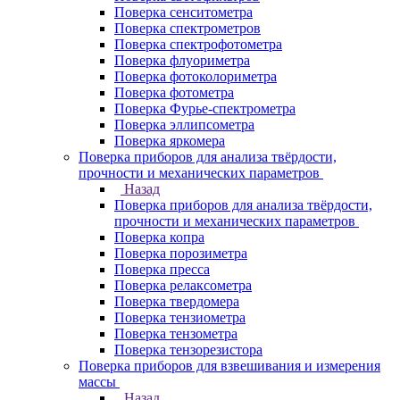
Поверка сенситометра
Поверка спектрометров
Поверка спектрофотометра
Поверка флуориметра
Поверка фотоколориметра
Поверка фотометра
Поверка Фурье-спектрометра
Поверка эллипсометра
Поверка яркомера
Поверка приборов для анализа твёрдости,
прочности и механических параметров
Назад
Поверка приборов для анализа твёрдости,
прочности и механических параметров
Поверка копра
Поверка порозиметра
Поверка пресса
Поверка релаксометра
Поверка твердомера
Поверка тензиометра
Поверка тензометра
Поверка тензорезистора
Поверка приборов для взвешивания и измерения
массы
Назад