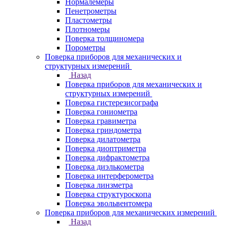
Нормалемеры
Пенетрометры
Пластометры
Плотномеры
Поверка толщиномера
Порометры
Поверка приборов для механических и
структурных измерений
Назад
Поверка приборов для механических и
структурных измерений
Поверка гистерезисографа
Поверка гониометра
Поверка гравиметра
Поверка гриндометра
Поверка дилатометра
Поверка диоптриметра
Поверка дифрактометра
Поверка диэлькометра
Поверка интерферометра
Поверка линзметра
Поверка структуроскопа
Поверка эвольвентомера
Поверка приборов для механических измерений
Назад