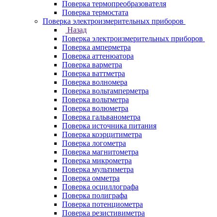
Поверка термопреобразователя
Поверка термостата
Поверка электроизмерительных приборов
Назад
Поверка электроизмерительных приборов
Поверка амперметра
Поверка аттенюатора
Поверка варметра
Поверка ваттметра
Поверка волномера
Поверка вольтамперметра
Поверка вольтметра
Поверка волюметра
Поверка гальванометра
Поверка источника питания
Поверка коэрцитиметра
Поверка логометра
Поверка магнитометра
Поверка микрометра
Поверка мультиметра
Поверка омметра
Поверка осциллографа
Поверка полиграфа
Поверка потенциометра
Поверка резистивиметра