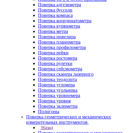
Поверка адгезиметра
Поверка буссоли
Поверка компаса
Поверка координатометра
Поверка курвиметра
Поверка метра
Поверка нивелира
Поверка планиметра
Поверка профилометра
Поверка рейки
Поверка ростомера
Поверка рулетки
Поверка сейсмометра
Поверка сканера лазерного
Поверка теодолита
Поверка угломера
Поверка угольника
Поверка уровнемера
Поверка уровня
Поверка эклиметра
Полигоны
Поверка геометрических и механических
измерительных инструментов
Назад
Поверка геометрических и механических