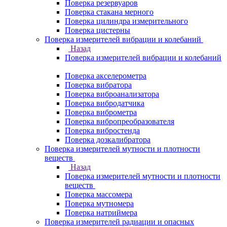
Поверка резервуаров
Поверка стакана мерного
Поверка цилиндра измерительного
Поверка цистерны
Поверка измерителей вибрации и колебаний
Назад
Поверка измерителей вибрации и колебаний
Поверка акселерометра
Поверка вибратора
Поверка виброанализатора
Поверка вибродатчика
Поверка виброметра
Поверка вибропреобразователя
Поверка вибростенда
Поверка дозкалибратора
Поверка измерителей мутности и плотности
веществ
Назад
Поверка измерителей мутности и плотности
веществ
Поверка массомера
Поверка мутномера
Поверка натриймера
Поверка измерителей радиации и опасных