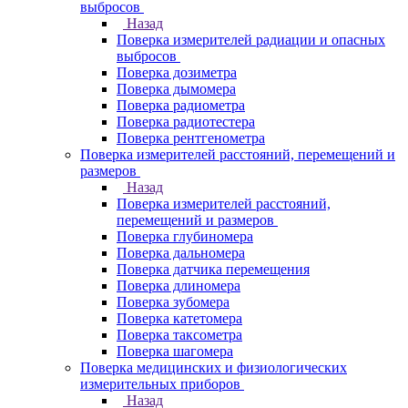
выбросов
Назад
Поверка измерителей радиации и опасных
выбросов
Поверка дозиметра
Поверка дымомера
Поверка радиометра
Поверка радиотестера
Поверка рентгенометра
Поверка измерителей расстояний, перемещений и
размеров
Назад
Поверка измерителей расстояний,
перемещений и размеров
Поверка глубиномера
Поверка дальномера
Поверка датчика перемещения
Поверка длиномера
Поверка зубомера
Поверка катетомера
Поверка таксометра
Поверка шагомера
Поверка медицинских и физиологических
измерительных приборов
Назад