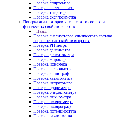
Поверка спиртомера
Поверка счетчика газа
Поверка титратора
Поверка эксплозиметра
Поверка анализаторов химического состава и
физических свойств веществ
Назад
Поверка анализаторов химического состава
и физических свойств веществ
Поверка PH-метра
Поверка денсиметра
Поверка денситометра
Поверка жиромера
Поверка иономера
Поверка калориметра
Поверка капнографа
Поверка квантометра
Поверка нитратомера
Поверка одориметра
Поверка ольфактометра
Поверка пикнометра
Поверка поляриметра
Поверка полярографа
Поверка потенциостата
Поверка сахариметра