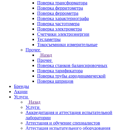
Поверка трансформатора
Поверка ферритометра
Поверка феррометра
Поверка характериографа
Поверка частотомера
Поверка электрометра
Счетчики электроэнергии
Тесламетры
Токосъемники измерительные
Прочее
Назад
Прочее
Поверка станков балансировочных
Поверка тарификатора
Поверка трубы аэродинамической
Поверка шприцов
Бренды
Акции
Услуги
Назад
Услуги
Аккредитация и аттестация испытательной
лаборатории
Аттестация и обучение специалистов
Аттестация испытательного оборудования