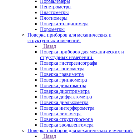
Нормалемеры
Пенетрометры
Пластометры
Плотномеры
Поверка толщиномера
Порометры
Поверка приборов для механических и
структурных измерений
Назад
Поверка приборов для механических и
структурных измерений
Поверка гистерезисографа
Поверка гониометра
Поверка гравиметра
Поверка гриндометра
Поверка дилатометра
Поверка диоптриметра
Поверка дифрактометра
Поверка диэлькометра
Поверка интерферометра
Поверка линзметра
Поверка структуроскопа
Поверка эвольвентомера
Поверка приборов для механических измерений
Назад