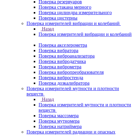
Поверка резервуаров
Поверка стакана мерного
Поверка цилиндра измерительного
Поверка цистерны
Поверка измерителей вибрации и колебаний
Назад
Поверка измерителей вибрации и колебаний
Поверка акселерометра
Поверка вибратора
Поверка виброанализатора
Поверка вибродатчика
Поверка виброметра
Поверка вибропреобразователя
Поверка вибростенда
Поверка дозкалибратора
Поверка измерителей мутности и плотности
веществ
Назад
Поверка измерителей мутности и плотности
веществ
Поверка массомера
Поверка мутномера
Поверка натриймера
Поверка измерителей радиации и опасных