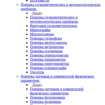
Штихмассы
Поверка гидрометрических и метеорологических
приборов
Назад
Поверка гидрометрических и
метеорологических приборов
Вертушки гидрометрические
Мареографы
Мерзлотомеры
Поверка гидрофона
Поверка метеостанции
Поверка метроштока
Поверка осадкомера
Поверка перепадометра
Поверка пиранометра
Поверка пиргелиометра
Поверка плювиографа
Эхолоты
Поверка датчиков и измерителей физических
параметров
Назад
Поверка датчиков и измерителей
физических параметров
Поверка белизномера
Поверка белкомера