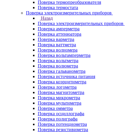
Поверка термопреобразователя
Поверка термостата
Поверка электроизмерительных приборов
Назад
Поверка электроизмерительных приборов
Поверка амперметра
Поверка аттенюатора
Поверка варметра
Поверка ваттметра
Поверка волномера
Поверка вольтамперметра
Поверка вольтметра
Поверка волюметра
Поверка гальванометра
Поверка источника питания
Поверка коэрцитиметра
Поверка логометра
Поверка магнитометра
Поверка микрометра
Поверка мультиметра
Поверка омметра
Поверка осциллографа
Поверка полиграфа
Поверка потенциометра
Поверка резистивиметра