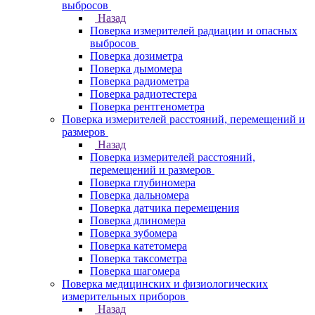
выбросов
Назад
Поверка измерителей радиации и опасных
выбросов
Поверка дозиметра
Поверка дымомера
Поверка радиометра
Поверка радиотестера
Поверка рентгенометра
Поверка измерителей расстояний, перемещений и
размеров
Назад
Поверка измерителей расстояний,
перемещений и размеров
Поверка глубиномера
Поверка дальномера
Поверка датчика перемещения
Поверка длиномера
Поверка зубомера
Поверка катетомера
Поверка таксометра
Поверка шагомера
Поверка медицинских и физиологических
измерительных приборов
Назад