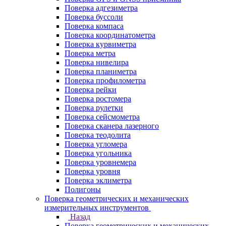
Поверка адгезиметра
Поверка буссоли
Поверка компаса
Поверка координатометра
Поверка курвиметра
Поверка метра
Поверка нивелира
Поверка планиметра
Поверка профилометра
Поверка рейки
Поверка ростомера
Поверка рулетки
Поверка сейсмометра
Поверка сканера лазерного
Поверка теодолита
Поверка угломера
Поверка угольника
Поверка уровнемера
Поверка уровня
Поверка эклиметра
Полигоны
Поверка геометрических и механических
измерительных инструментов
Назад
Поверка геометрических и механических