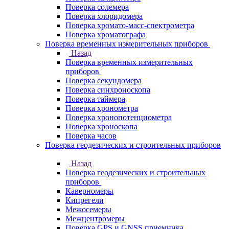
Поверка солемера
Поверка хлоридомера
Поверка хромато-масс-спектрометра
Поверка хроматографа
Поверка временных измерительных приборов
Назад
Поверка временных измерительных
приборов
Поверка секундомера
Поверка синхроноскопа
Поверка таймера
Поверка хронометра
Поверка хронопотенциометра
Поверка хроноскопа
Поверка часов
Поверка геодезических и строительных приборов
Назад
Поверка геодезических и строительных
приборов
Каверномеры
Кипрегели
Межосемеры
Межцентромеры
Поверка GPS и GNSS приемника