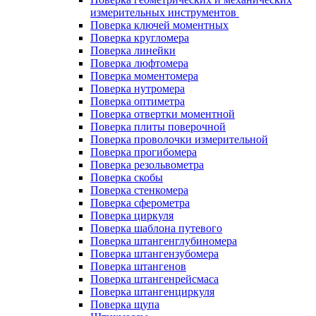
измерительных инструментов
Поверка ключей моментных
Поверка кругломера
Поверка линейки
Поверка люфтомера
Поверка моментомера
Поверка нутромера
Поверка оптиметра
Поверка отвертки моментной
Поверка плиты поверочной
Поверка проволочки измерительной
Поверка прогибомера
Поверка резольвометра
Поверка скобы
Поверка стенкомера
Поверка сферометра
Поверка циркуля
Поверка шаблона путевого
Поверка штангенглубиномера
Поверка штангензубомера
Поверка штангенов
Поверка штангенрейсмаса
Поверка штангенциркуля
Поверка щупа