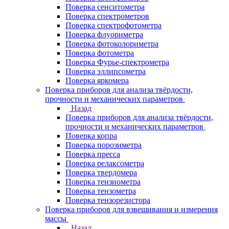
Поверка сенситометра
Поверка спектрометров
Поверка спектрофотометра
Поверка флуориметра
Поверка фотоколориметра
Поверка фотометра
Поверка Фурье-спектрометра
Поверка эллипсометра
Поверка яркомера
Поверка приборов для анализа твёрдости,
прочности и механических параметров
Назад
Поверка приборов для анализа твёрдости,
прочности и механических параметров
Поверка копра
Поверка порозиметра
Поверка пресса
Поверка релаксометра
Поверка твердомера
Поверка тензиометра
Поверка тензометра
Поверка тензорезистора
Поверка приборов для взвешивания и измерения
массы
Назад