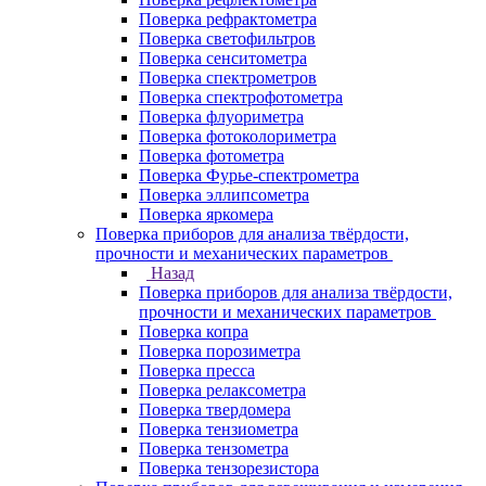
Поверка рефрактометра
Поверка светофильтров
Поверка сенситометра
Поверка спектрометров
Поверка спектрофотометра
Поверка флуориметра
Поверка фотоколориметра
Поверка фотометра
Поверка Фурье-спектрометра
Поверка эллипсометра
Поверка яркомера
Поверка приборов для анализа твёрдости,
прочности и механических параметров
Назад
Поверка приборов для анализа твёрдости,
прочности и механических параметров
Поверка копра
Поверка порозиметра
Поверка пресса
Поверка релаксометра
Поверка твердомера
Поверка тензиометра
Поверка тензометра
Поверка тензорезистора