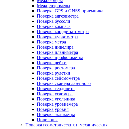
Межосемеры
Межцентромеры
Поверка GPS и GNSS приемника
Поверка адгезиметра
Поверка буссоли
Поверка компаса
Поверка координатометра
Поверка курвиметра
Поверка метра
Поверка нивелира
Поверка планиметра
Поверка профилометра
Поверка рейки
Поверка ростомера
Поверка рулетки
Поверка сейсмометра
Поверка сканера лазерного
Поверка теодолита
Поверка угломера
Поверка угольника
Поверка уровнемера
Поверка уровня
Поверка эклиметра
Полигоны
Поверка геометрических и механических