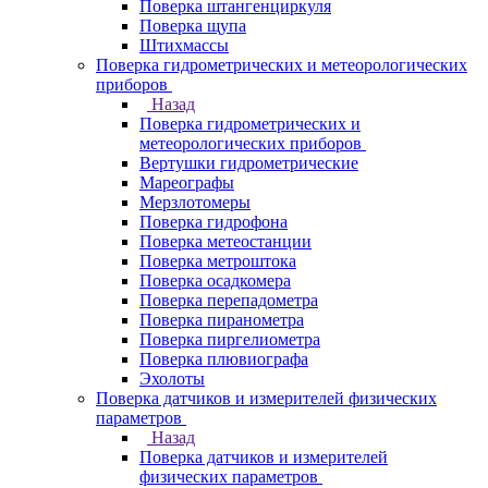
Поверка штангенциркуля
Поверка щупа
Штихмассы
Поверка гидрометрических и метеорологических
приборов
Назад
Поверка гидрометрических и
метеорологических приборов
Вертушки гидрометрические
Мареографы
Мерзлотомеры
Поверка гидрофона
Поверка метеостанции
Поверка метроштока
Поверка осадкомера
Поверка перепадометра
Поверка пиранометра
Поверка пиргелиометра
Поверка плювиографа
Эхолоты
Поверка датчиков и измерителей физических
параметров
Назад
Поверка датчиков и измерителей
физических параметров