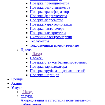
Поверка потенциометра
Поверка резистивиметра
Поверка трансформатора
Поверка ферритометра
Поверка феррометра
Поверка характериографа
Поверка частотомера
Поверка электрометра
Счетчики электроэнергии
Тесламетры
Токосъемники измерительные
Прочее
Назад
Прочее
Поверка станков балансировочных
Поверка тарификатора
Поверка трубы аэродинамической
Поверка шприцов
Бренды
Акции
Услуги
Назад
Услуги
Аккредитация и аттестация испытательной
лаборатории