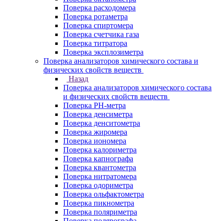
Поверка расходомера
Поверка ротаметра
Поверка спиртомера
Поверка счетчика газа
Поверка титратора
Поверка эксплозиметра
Поверка анализаторов химического состава и
физических свойств веществ
Назад
Поверка анализаторов химического состава
и физических свойств веществ
Поверка PH-метра
Поверка денсиметра
Поверка денситометра
Поверка жиромера
Поверка иономера
Поверка калориметра
Поверка капнографа
Поверка квантометра
Поверка нитратомера
Поверка одориметра
Поверка ольфактометра
Поверка пикнометра
Поверка поляриметра
Поверка полярографа