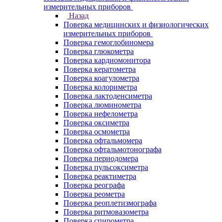
измерительных приборов
Назад
Поверка медицинских и физиологических
измерительных приборов
Поверка гемоглобиномера
Поверка глюкометра
Поверка кардиомонитора
Поверка кератометра
Поверка коагулометра
Поверка колориметра
Поверка лактоденсиметра
Поверка люминометра
Поверка нефелометра
Поверка оксиметра
Поверка осмометра
Поверка офтальмомера
Поверка офтальмотонографа
Поверка периодомера
Поверка пульсоксиметра
Поверка реактиметра
Поверка реографа
Поверка реометра
Поверка реоплетизмографа
Поверка ритмовазометра
Поверка спирометра