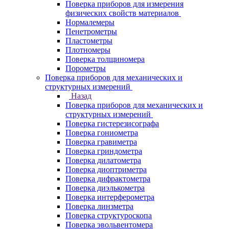
Поверка приборов для измерения
физических свойств материалов
Нормалемеры
Пенетрометры
Пластометры
Плотномеры
Поверка толщиномера
Порометры
Поверка приборов для механических и
структурных измерений
Назад
Поверка приборов для механических и
структурных измерений
Поверка гистерезисографа
Поверка гониометра
Поверка гравиметра
Поверка гриндометра
Поверка дилатометра
Поверка диоптриметра
Поверка дифрактометра
Поверка диэлькометра
Поверка интерферометра
Поверка линзметра
Поверка структуроскопа
Поверка эвольвентомера