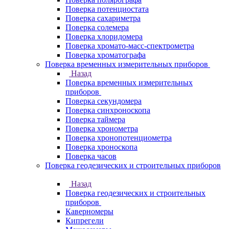
Поверка потенциостата
Поверка сахариметра
Поверка солемера
Поверка хлоридомера
Поверка хромато-масс-спектрометра
Поверка хроматографа
Поверка временных измерительных приборов
Назад
Поверка временных измерительных
приборов
Поверка секундомера
Поверка синхроноскопа
Поверка таймера
Поверка хронометра
Поверка хронопотенциометра
Поверка хроноскопа
Поверка часов
Поверка геодезических и строительных приборов
Назад
Поверка геодезических и строительных
приборов
Каверномеры
Кипрегели