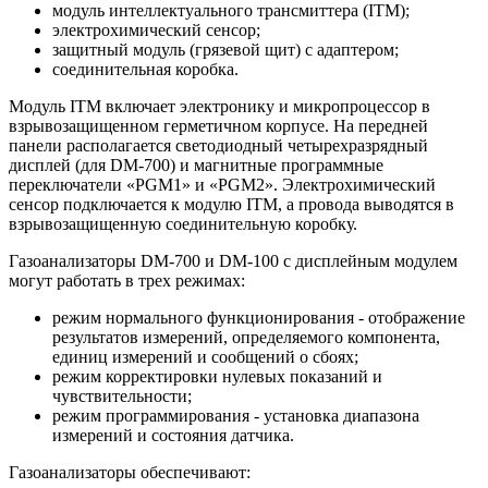
модуль интеллектуального трансмиттера (ITM);
электрохимический сенсор;
защитный модуль (грязевой щит) с адаптером;
соединительная коробка.
Модуль ITM включает электронику и микропроцессор в
взрывозащищенном герметичном корпусе. На передней
панели располагается светодиодный четырехразрядный
дисплей (для DM-700) и магнитные программные
переключатели «PGM1» и «PGM2». Электрохимический
сенсор подключается к модулю ITM, а провода выводятся в
взрывозащищенную соединительную коробку.
Газоанализаторы DM-700 и DM-100 с дисплейным модулем
могут работать в трех режимах:
режим нормального функционирования - отображение
результатов измерений, определяемого компонента,
единиц измерений и сообщений о сбоях;
режим корректировки нулевых показаний и
чувствительности;
режим программирования - установка диапазона
измерений и состояния датчика.
Газоанализаторы обеспечивают: