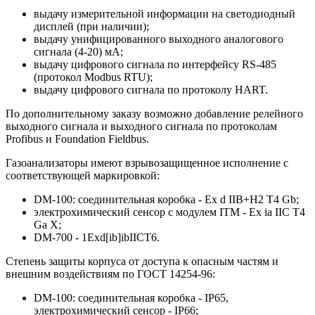
выдачу измерительной информации на светодиодный
дисплей (при наличии);
выдачу унифицированного выходного аналогового
сигнала (4-20) мА;
выдачу цифрового сигнала по интерфейсу RS-485
(протокол Modbus RTU);
выдачу цифрового сигнала по протоколу HART.
По дополнительному заказу возможно добавление релейного
выходного сигнала и выходного сигнала по протоколам
Profibus и Foundation Fieldbus.
Газоанализаторы имеют взрывозащищенное исполнение с
соответствующей маркировкой:
DM-100: соединительная коробка - Ex d IIB+H2 T4 Gb;
электрохимический сенсор с модулем ITM - Ex ia IIC T4
Ga X;
DM-700 - 1Exd[ib]ibIICT6.
Степень защиты корпуса от доступа к опасным частям и
внешним воздействиям по ГОСТ 14254-96:
DM-100: соединительная коробка - IP65,
электрохимический сенсор - IP66;