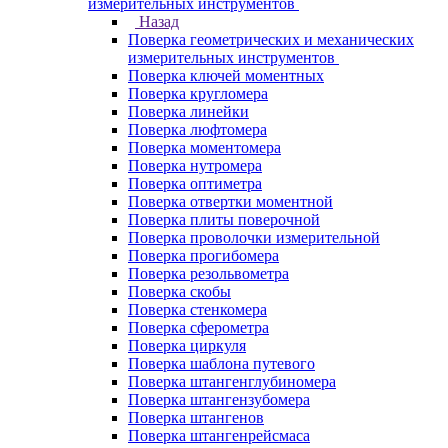
измерительных инструментов
Назад
Поверка геометрических и механических
измерительных инструментов
Поверка ключей моментных
Поверка кругломера
Поверка линейки
Поверка люфтомера
Поверка моментомера
Поверка нутромера
Поверка оптиметра
Поверка отвертки моментной
Поверка плиты поверочной
Поверка проволочки измерительной
Поверка прогибомера
Поверка резольвометра
Поверка скобы
Поверка стенкомера
Поверка сферометра
Поверка циркуля
Поверка шаблона путевого
Поверка штангенглубиномера
Поверка штангензубомера
Поверка штангенов
Поверка штангенрейсмаса