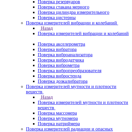
Поверка резервуаров
Поверка стакана мерного
Поверка цилиндра измерительного
Поверка цистерны
Поверка измерителей вибрации и колебаний
Назад
Поверка измерителей вибрации и колебаний
Поверка акселерометра
Поверка вибратора
Поверка виброанализатора
Поверка вибродатчика
Поверка виброметра
Поверка вибропреобразователя
Поверка вибростенда
Поверка дозкалибратора
Поверка измерителей мутности и плотности
веществ
Назад
Поверка измерителей мутности и плотности
веществ
Поверка массомера
Поверка мутномера
Поверка натриймера
Поверка измерителей радиации и опасных