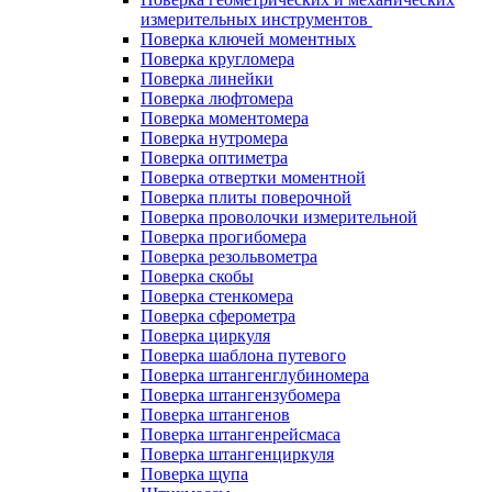
измерительных инструментов
Поверка ключей моментных
Поверка кругломера
Поверка линейки
Поверка люфтомера
Поверка моментомера
Поверка нутромера
Поверка оптиметра
Поверка отвертки моментной
Поверка плиты поверочной
Поверка проволочки измерительной
Поверка прогибомера
Поверка резольвометра
Поверка скобы
Поверка стенкомера
Поверка сферометра
Поверка циркуля
Поверка шаблона путевого
Поверка штангенглубиномера
Поверка штангензубомера
Поверка штангенов
Поверка штангенрейсмаса
Поверка штангенциркуля
Поверка щупа