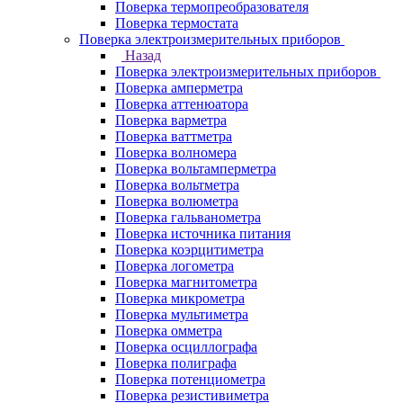
Поверка термопреобразователя
Поверка термостата
Поверка электроизмерительных приборов
Назад
Поверка электроизмерительных приборов
Поверка амперметра
Поверка аттенюатора
Поверка варметра
Поверка ваттметра
Поверка волномера
Поверка вольтамперметра
Поверка вольтметра
Поверка волюметра
Поверка гальванометра
Поверка источника питания
Поверка коэрцитиметра
Поверка логометра
Поверка магнитометра
Поверка микрометра
Поверка мультиметра
Поверка омметра
Поверка осциллографа
Поверка полиграфа
Поверка потенциометра
Поверка резистивиметра