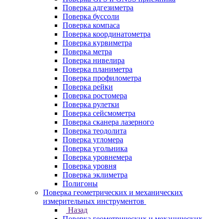
Поверка адгезиметра
Поверка буссоли
Поверка компаса
Поверка координатометра
Поверка курвиметра
Поверка метра
Поверка нивелира
Поверка планиметра
Поверка профилометра
Поверка рейки
Поверка ростомера
Поверка рулетки
Поверка сейсмометра
Поверка сканера лазерного
Поверка теодолита
Поверка угломера
Поверка угольника
Поверка уровнемера
Поверка уровня
Поверка эклиметра
Полигоны
Поверка геометрических и механических
измерительных инструментов
Назад
Поверка геометрических и механических