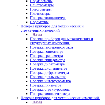
Нормалемеры
Пенетрометры
Пластометры
Плотномеры
Поверка толщиномера
Порометры
Поверка приборов для механических и
структурных измерений
Назад
Поверка приборов для механических и
структурных измерений
Поверка гистерезисографа
Поверка гониометра
Поверка гравиметра
Поверка гриндометра
Поверка дилатометра
Поверка диоптриметра
Поверка дифрактометра
Поверка диэлькометра
Поверка интерферометра
Поверка линзметра
Поверка структуроскопа
Поверка эвольвентомера
Поверка приборов для механических измерений
Назад