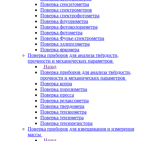
Поверка сенситометра
Поверка спектрометров
Поверка спектрофотометра
Поверка флуориметра
Поверка фотоколориметра
Поверка фотометра
Поверка Фурье-спектрометра
Поверка эллипсометра
Поверка яркомера
Поверка приборов для анализа твёрдости,
прочности и механических параметров
Назад
Поверка приборов для анализа твёрдости,
прочности и механических параметров
Поверка копра
Поверка порозиметра
Поверка пресса
Поверка релаксометра
Поверка твердомера
Поверка тензиометра
Поверка тензометра
Поверка тензорезистора
Поверка приборов для взвешивания и измерения
массы
Назад