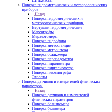
Штихмассы
Поверка гидрометрических и метеорологических
приборов
Назад
Поверка гидрометрических и
метеорологических приборов
Вертушки гидрометрические
Мареографы
Мерзлотомеры
Поверка гидрофона
Поверка метеостанции
Поверка метроштока
Поверка осадкомера
Поверка перепадометра
Поверка пиранометра
Поверка пиргелиометра
Поверка плювиографа
Эхолоты
Поверка датчиков и измерителей физических
параметров
Назад
Поверка датчиков и измерителей
физических параметров
Поверка белизномера
Поверка белкомера