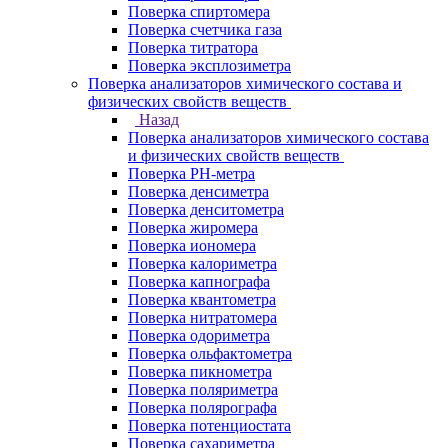
Поверка спиртомера
Поверка счетчика газа
Поверка титратора
Поверка эксплозиметра
Поверка анализаторов химического состава и
физических свойств веществ
Назад
Поверка анализаторов химического состава
и физических свойств веществ
Поверка PH-метра
Поверка денсиметра
Поверка денситометра
Поверка жиромера
Поверка иономера
Поверка калориметра
Поверка капнографа
Поверка квантометра
Поверка нитратомера
Поверка одориметра
Поверка ольфактометра
Поверка пикнометра
Поверка поляриметра
Поверка полярографа
Поверка потенциостата
Поверка сахариметра