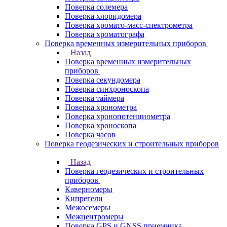
Поверка солемера
Поверка хлоридомера
Поверка хромато-масс-спектрометра
Поверка хроматографа
Поверка временных измерительных приборов
Назад
Поверка временных измерительных
приборов
Поверка секундомера
Поверка синхроноскопа
Поверка таймера
Поверка хронометра
Поверка хронопотенциометра
Поверка хроноскопа
Поверка часов
Поверка геодезических и строительных приборов
Назад
Поверка геодезических и строительных
приборов
Каверномеры
Кипрегели
Межосемеры
Межцентромеры
Поверка GPS и GNSS приемника