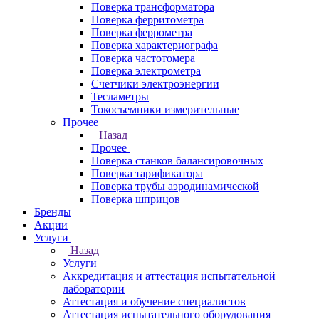
Поверка трансформатора
Поверка ферритометра
Поверка феррометра
Поверка характериографа
Поверка частотомера
Поверка электрометра
Счетчики электроэнергии
Тесламетры
Токосъемники измерительные
Прочее
Назад
Прочее
Поверка станков балансировочных
Поверка тарификатора
Поверка трубы аэродинамической
Поверка шприцов
Бренды
Акции
Услуги
Назад
Услуги
Аккредитация и аттестация испытательной
лаборатории
Аттестация и обучение специалистов
Аттестация испытательного оборудования