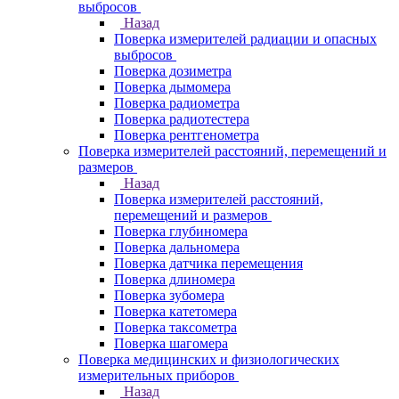
выбросов
Назад
Поверка измерителей радиации и опасных
выбросов
Поверка дозиметра
Поверка дымомера
Поверка радиометра
Поверка радиотестера
Поверка рентгенометра
Поверка измерителей расстояний, перемещений и
размеров
Назад
Поверка измерителей расстояний,
перемещений и размеров
Поверка глубиномера
Поверка дальномера
Поверка датчика перемещения
Поверка длиномера
Поверка зубомера
Поверка катетомера
Поверка таксометра
Поверка шагомера
Поверка медицинских и физиологических
измерительных приборов
Назад