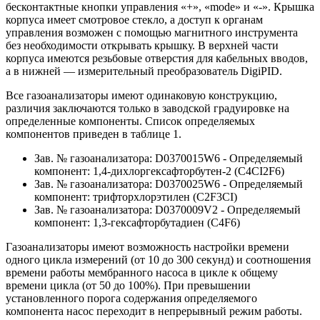
бесконтактные кнопки управления «+», «mode» и «-». Крышка
корпуса имеет смотровое стекло, а доступ к органам
управления возможен с помощью магнитного инструмента
без необходимости открывать крышку. В верхней части
корпуса имеются резьбовые отверстия для кабельных вводов,
а в нижней — измерительный преобразователь DigiPID.
Все газоанализаторы имеют одинаковую конструкцию,
различия заключаются только в заводской градуировке на
определенные компоненты. Список определяемых
компонентов приведен в таблице 1.
Зав. № газоанализатора: D0370015W6 - Определяемый
компонент: 1,4-дихлоргексафторбутен-2 (C4CI2F6)
Зав. № газоанализатора: D0370025W6 - Определяемый
компонент: трифторхлорэтилен (C2F3CI)
Зав. № газоанализатора: D0370009V2 - Определяемый
компонент: 1,3-гексафторбутадиен (C4F6)
Газоанализаторы имеют возможность настройки времени
одного цикла измерений (от 10 до 300 секунд) и соотношения
времени работы мембранного насоса в цикле к общему
времени цикла (от 50 до 100%). При превышении
установленного порога содержания определяемого
компонента насос переходит в непрерывный режим работы.