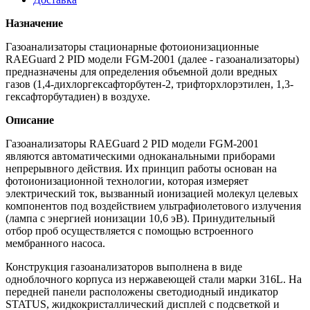
Назначение
Газоанализаторы стационарные фотоионизационные
RAEGuard 2 PID модели FGM-2001 (далее - газоанализаторы)
предназначены для определения объемной доли вредных
газов (1,4-дихлоргексафторбутен-2, трифторхлорэтилен, 1,3-
гексафторбутадиен) в воздухе.
Описание
Газоанализаторы RAEGuard 2 PID модели FGM-2001
являются автоматическими одноканальными приборами
непрерывного действия. Их принцип работы основан на
фотоионизационной технологии, которая измеряет
электрический ток, вызванный ионизацией молекул целевых
компонентов под воздействием ультрафиолетового излучения
(лампа с энергией ионизации 10,6 эВ). Принудительный
отбор проб осуществляется с помощью встроенного
мембранного насоса.
Конструкция газоанализаторов выполнена в виде
одноблочного корпуса из нержавеющей стали марки 316L. На
передней панели расположены светодиодный индикатор
STATUS, жидкокристаллический дисплей с подсветкой и