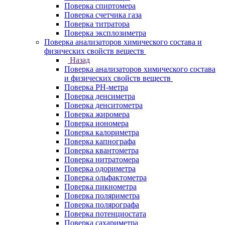
Поверка спиртомера
Поверка счетчика газа
Поверка титратора
Поверка эксплозиметра
Поверка анализаторов химического состава и
физических свойств веществ
Назад
Поверка анализаторов химического состава
и физических свойств веществ
Поверка PH-метра
Поверка денсиметра
Поверка денситометра
Поверка жиромера
Поверка иономера
Поверка калориметра
Поверка капнографа
Поверка квантометра
Поверка нитратомера
Поверка одориметра
Поверка ольфактометра
Поверка пикнометра
Поверка поляриметра
Поверка полярографа
Поверка потенциостата
Поверка сахариметра