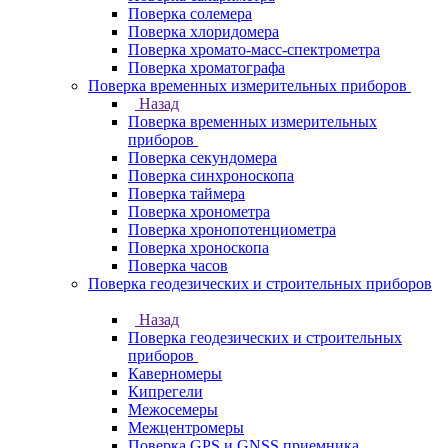
Поверка солемера
Поверка хлоридомера
Поверка хромато-масс-спектрометра
Поверка хроматографа
Поверка временных измерительных приборов
Назад
Поверка временных измерительных
приборов
Поверка секундомера
Поверка синхроноскопа
Поверка таймера
Поверка хронометра
Поверка хронопотенциометра
Поверка хроноскопа
Поверка часов
Поверка геодезических и строительных приборов
Назад
Поверка геодезических и строительных
приборов
Каверномеры
Кипрегели
Межосемеры
Межцентромеры
Поверка GPS и GNSS приемника