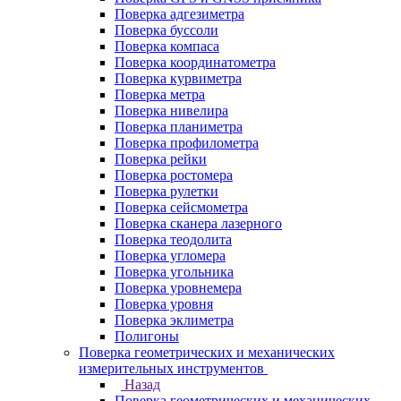
Поверка адгезиметра
Поверка буссоли
Поверка компаса
Поверка координатометра
Поверка курвиметра
Поверка метра
Поверка нивелира
Поверка планиметра
Поверка профилометра
Поверка рейки
Поверка ростомера
Поверка рулетки
Поверка сейсмометра
Поверка сканера лазерного
Поверка теодолита
Поверка угломера
Поверка угольника
Поверка уровнемера
Поверка уровня
Поверка эклиметра
Полигоны
Поверка геометрических и механических
измерительных инструментов
Назад
Поверка геометрических и механических