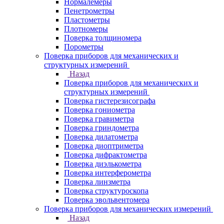
Нормалемеры
Пенетрометры
Пластометры
Плотномеры
Поверка толщиномера
Порометры
Поверка приборов для механических и
структурных измерений
Назад
Поверка приборов для механических и
структурных измерений
Поверка гистерезисографа
Поверка гониометра
Поверка гравиметра
Поверка гриндометра
Поверка дилатометра
Поверка диоптриметра
Поверка дифрактометра
Поверка диэлькометра
Поверка интерферометра
Поверка линзметра
Поверка структуроскопа
Поверка эвольвентомера
Поверка приборов для механических измерений
Назад