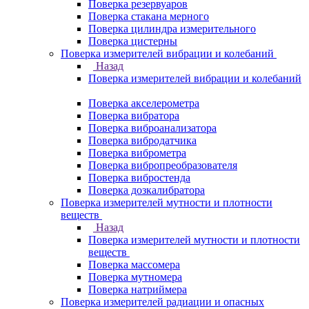
Поверка резервуаров
Поверка стакана мерного
Поверка цилиндра измерительного
Поверка цистерны
Поверка измерителей вибрации и колебаний
Назад
Поверка измерителей вибрации и колебаний
Поверка акселерометра
Поверка вибратора
Поверка виброанализатора
Поверка вибродатчика
Поверка виброметра
Поверка вибропреобразователя
Поверка вибростенда
Поверка дозкалибратора
Поверка измерителей мутности и плотности
веществ
Назад
Поверка измерителей мутности и плотности
веществ
Поверка массомера
Поверка мутномера
Поверка натриймера
Поверка измерителей радиации и опасных