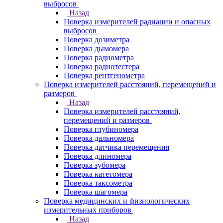
выбросов
Назад
Поверка измерителей радиации и опасных
выбросов
Поверка дозиметра
Поверка дымомера
Поверка радиометра
Поверка радиотестера
Поверка рентгенометра
Поверка измерителей расстояний, перемещений и
размеров
Назад
Поверка измерителей расстояний,
перемещений и размеров
Поверка глубиномера
Поверка дальномера
Поверка датчика перемещения
Поверка длиномера
Поверка зубомера
Поверка катетомера
Поверка таксометра
Поверка шагомера
Поверка медицинских и физиологических
измерительных приборов
Назад