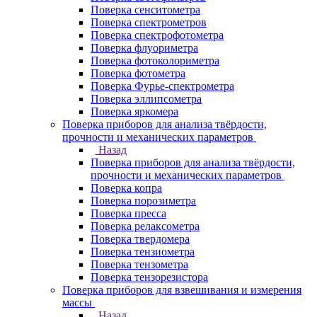
Поверка сенситометра
Поверка спектрометров
Поверка спектрофотометра
Поверка флуориметра
Поверка фотоколориметра
Поверка фотометра
Поверка Фурье-спектрометра
Поверка эллипсометра
Поверка яркомера
Поверка приборов для анализа твёрдости,
прочности и механических параметров
Назад
Поверка приборов для анализа твёрдости,
прочности и механических параметров
Поверка копра
Поверка порозиметра
Поверка пресса
Поверка релаксометра
Поверка твердомера
Поверка тензиометра
Поверка тензометра
Поверка тензорезистора
Поверка приборов для взвешивания и измерения
массы
Назад