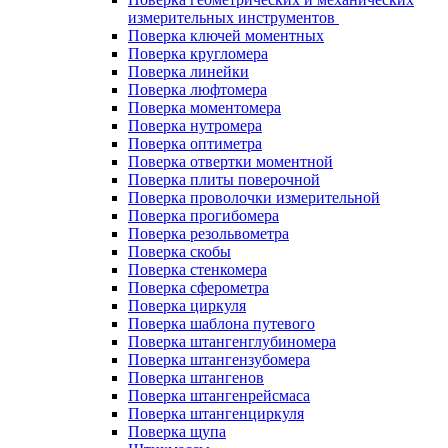
измерительных инструментов
Поверка ключей моментных
Поверка кругломера
Поверка линейки
Поверка люфтомера
Поверка моментомера
Поверка нутромера
Поверка оптиметра
Поверка отвертки моментной
Поверка плиты поверочной
Поверка проволочки измерительной
Поверка прогибомера
Поверка резольвометра
Поверка скобы
Поверка стенкомера
Поверка сферометра
Поверка циркуля
Поверка шаблона путевого
Поверка штангенглубиномера
Поверка штангензубомера
Поверка штангенов
Поверка штангенрейсмаса
Поверка штангенциркуля
Поверка щупа