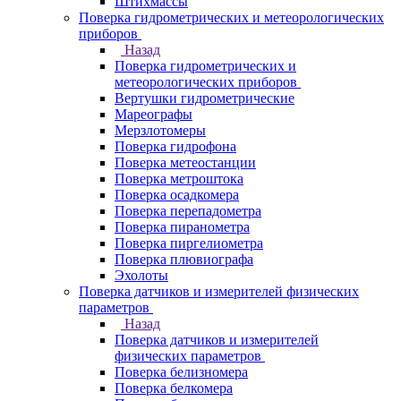
Штихмассы
Поверка гидрометрических и метеорологических
приборов
Назад
Поверка гидрометрических и
метеорологических приборов
Вертушки гидрометрические
Мареографы
Мерзлотомеры
Поверка гидрофона
Поверка метеостанции
Поверка метроштока
Поверка осадкомера
Поверка перепадометра
Поверка пиранометра
Поверка пиргелиометра
Поверка плювиографа
Эхолоты
Поверка датчиков и измерителей физических
параметров
Назад
Поверка датчиков и измерителей
физических параметров
Поверка белизномера
Поверка белкомера