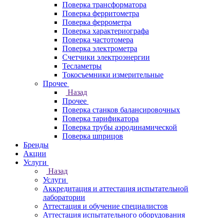
Поверка трансформатора
Поверка ферритометра
Поверка феррометра
Поверка характериографа
Поверка частотомера
Поверка электрометра
Счетчики электроэнергии
Тесламетры
Токосъемники измерительные
Прочее
Назад
Прочее
Поверка станков балансировочных
Поверка тарификатора
Поверка трубы аэродинамической
Поверка шприцов
Бренды
Акции
Услуги
Назад
Услуги
Аккредитация и аттестация испытательной
лаборатории
Аттестация и обучение специалистов
Аттестация испытательного оборудования