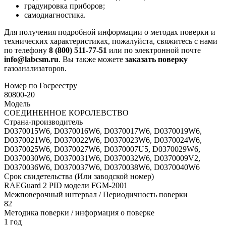
градуировка приборов;
самодиагностика.
Для получения подробной информации о методах поверки и
технических характеристиках, пожалуйста, свяжитесь с нами
по телефону
8 (800) 511-77-51
или по электронной почте
info@labcsm.ru
. Вы также можете
заказать поверку
газоанализаторов.
Номер по Госреестру
80800-20
Модель
СОЕДИНЕННОЕ КОРОЛЕВСТВО
Страна-производитель
D0370015W6, D0370016W6, D0370017W6, D0370019W6,
D0370021W6, D0370022W6, D0370023W6, D0370024W6,
D0370025W6, D0370027W6, D0370007U5, D0370029W6,
D0370030W6, D0370031W6, D0370032W6, D0370009V2,
D0370036W6, D0370037W6, D0370038W6, D0370040W6
Срок свидетельства (Или заводской номер)
RAEGuard 2 PID модели FGM-2001
Межповерочный интервал / Периодичность поверки
82
Методика поверки / информация о поверке
1 год