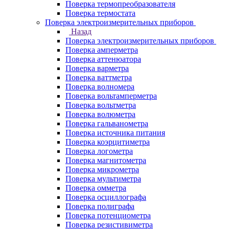
Поверка термопреобразователя
Поверка термостата
Поверка электроизмерительных приборов
Назад
Поверка электроизмерительных приборов
Поверка амперметра
Поверка аттенюатора
Поверка варметра
Поверка ваттметра
Поверка волномера
Поверка вольтамперметра
Поверка вольтметра
Поверка волюметра
Поверка гальванометра
Поверка источника питания
Поверка коэрцитиметра
Поверка логометра
Поверка магнитометра
Поверка микрометра
Поверка мультиметра
Поверка омметра
Поверка осциллографа
Поверка полиграфа
Поверка потенциометра
Поверка резистивиметра