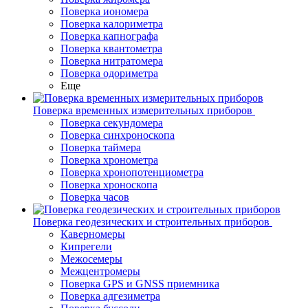
Поверка иономера
Поверка калориметра
Поверка капнографа
Поверка квантометра
Поверка нитратомера
Поверка одориметра
Еще
Поверка временных измерительных приборов
Поверка секундомера
Поверка синхроноскопа
Поверка таймера
Поверка хронометра
Поверка хронопотенциометра
Поверка хроноскопа
Поверка часов
Поверка геодезических и строительных приборов
Каверномеры
Кипрегели
Межосемеры
Межцентромеры
Поверка GPS и GNSS приемника
Поверка адгезиметра