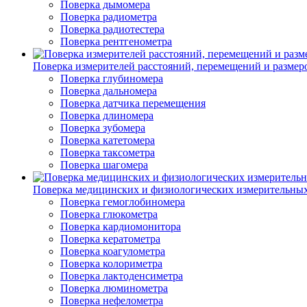
Поверка дымомера
Поверка радиометра
Поверка радиотестера
Поверка рентгенометра
Поверка измерителей расстояний, перемещений и размер
Поверка глубиномера
Поверка дальномера
Поверка датчика перемещения
Поверка длиномера
Поверка зубомера
Поверка катетомера
Поверка таксометра
Поверка шагомера
Поверка медицинских и физиологических измерительны
Поверка гемоглобиномера
Поверка глюкометра
Поверка кардиомонитора
Поверка кератометра
Поверка коагулометра
Поверка колориметра
Поверка лактоденсиметра
Поверка люминометра
Поверка нефелометра