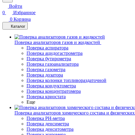
Войти
0
Избранное
0
Корзина
Каталог
Поверка анализаторов газов и жидкостей
Поверка аспиратора
Поверка ацидогастрометра
Поверка бутирометра
Поверка газоанализатора
Поверка газометра
Поверка дозатора
Поверка колонки топливораздаточной
Поверка кондуктометра
Поверка концентратомера
Поверка криостата
Еще
Поверка анализаторов химического состава и физических
Поверка PH-метра
Поверка денсиметра
Поверка денситометра
Поверка жиромера