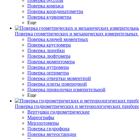
Поверка буссоли
Поверка компаса
Поверка координатометра
Поверка курвиметра
Еще
Поверка геометрических и механических измерительных
Поверка ключей моментных
Поверка кругломера
Поверка линейки
Поверка люфтомера
Поверка моментомера
Поверка нутромера
Поверка оптиметра
Поверка отвертки моментной
Поверка плиты поверочной
Поверка проволочки измерительной
Еще
Поверка гидрометрических и метеорологических прибор
Вертушки гидрометрические
Мареографы
Мерзлотомеры
Поверка гидрофона
Поверка метеостанции