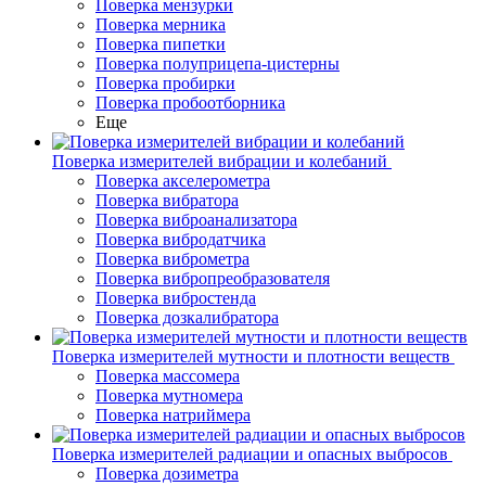
Поверка мензурки
Поверка мерника
Поверка пипетки
Поверка полуприцепа-цистерны
Поверка пробирки
Поверка пробоотборника
Еще
Поверка измерителей вибрации и колебаний
Поверка акселерометра
Поверка вибратора
Поверка виброанализатора
Поверка вибродатчика
Поверка виброметра
Поверка вибропреобразователя
Поверка вибростенда
Поверка дозкалибратора
Поверка измерителей мутности и плотности веществ
Поверка массомера
Поверка мутномера
Поверка натриймера
Поверка измерителей радиации и опасных выбросов
Поверка дозиметра