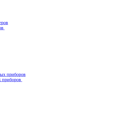
ов
х приборов