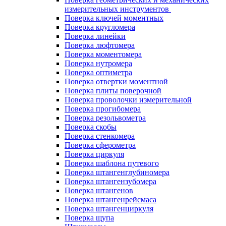
измерительных инструментов
Поверка ключей моментных
Поверка кругломера
Поверка линейки
Поверка люфтомера
Поверка моментомера
Поверка нутромера
Поверка оптиметра
Поверка отвертки моментной
Поверка плиты поверочной
Поверка проволочки измерительной
Поверка прогибомера
Поверка резольвометра
Поверка скобы
Поверка стенкомера
Поверка сферометра
Поверка циркуля
Поверка шаблона путевого
Поверка штангенглубиномера
Поверка штангензубомера
Поверка штангенов
Поверка штангенрейсмаса
Поверка штангенциркуля
Поверка щупа