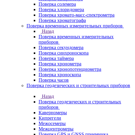
Поверка солемера
Поверка хлоридомера
Поверка хромато-масс-спектрометра
Поверка хроматографа
Поверка временных измерительных приборов
Назад
Поверка временных измерительных
приборов
Поверка секундомера
Поверка синхроноскопа
Поверка таймера
Поверка хронометра
Поверка хронопотенциометра
Поверка хроноскопа
Поверка часов
Поверка геодезических и строительных приборов
Назад
Поверка геодезических и строительных
приборов
Каверномеры
Кипрегели
Межосемеры
Межцентромеры
Поверка GPS и GNSS приемника