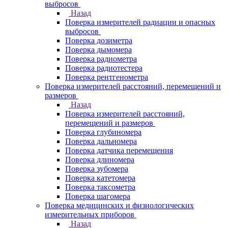
выбросов
Назад
Поверка измерителей радиации и опасных
выбросов
Поверка дозиметра
Поверка дымомера
Поверка радиометра
Поверка радиотестера
Поверка рентгенометра
Поверка измерителей расстояний, перемещений и
размеров
Назад
Поверка измерителей расстояний,
перемещений и размеров
Поверка глубиномера
Поверка дальномера
Поверка датчика перемещения
Поверка длиномера
Поверка зубомера
Поверка катетомера
Поверка таксометра
Поверка шагомера
Поверка медицинских и физиологических
измерительных приборов
Назад