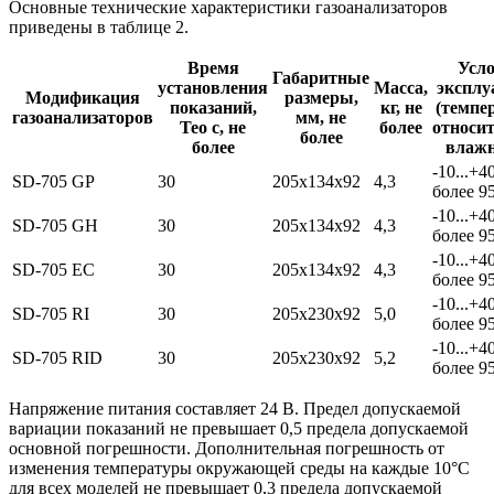
Основные технические характеристики газоанализаторов
приведены в таблице 2.
Время
Усл
Габаритные
установления
Масса,
эксплу
Модификация
размеры,
показаний,
кг, не
(темпе
газоанализаторов
мм, не
Teo с, не
более
относи
более
более
влажн
-10...+4
SD-705 GP
30
205x134x92
4,3
более 9
-10...+4
SD-705 GH
30
205x134x92
4,3
более 9
-10...+4
SD-705 EC
30
205x134x92
4,3
более 9
-10...+4
SD-705 RI
30
205x230x92
5,0
более 9
-10...+4
SD-705 RID
30
205x230x92
5,2
более 9
Напряжение питания составляет 24 В. Предел допускаемой
вариации показаний не превышает 0,5 предела допускаемой
основной погрешности. Дополнительная погрешность от
изменения температуры окружающей среды на каждые 10°С
для всех моделей не превышает 0,3 предела допускаемой