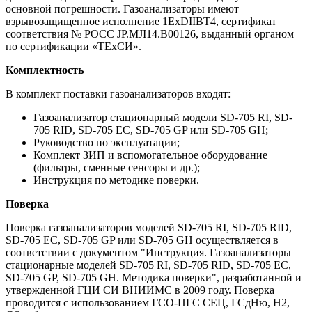
основной погрешности. Газоанализаторы имеют
взрывозащищенное исполнение 1ExDIIBT4, сертификат
соответствия № РОСС JP.MJI14.B00126, выданный органом
по сертификации «ТЕхСИ».
Комплектность
В комплект поставки газоанализаторов входят:
Газоанализатор стационарный модели SD-705 RI, SD-
705 RID, SD-705 EC, SD-705 GP или SD-705 GH;
Руководство по эксплуатации;
Комплект ЗИП и вспомогательное оборудование
(фильтры, сменные сенсоры и др.);
Инструкция по методике поверки.
Поверка
Поверка газоанализаторов моделей SD-705 RI, SD-705 RID,
SD-705 EC, SD-705 GP или SD-705 GH осуществляется в
соответствии с документом "Инструкция. Газоанализаторы
стационарные моделей SD-705 RI, SD-705 RID, SD-705 EC,
SD-705 GP, SD-705 GH. Методика поверки", разработанной и
утвержденной ГЦИ СИ ВНИИМС в 2009 году. Поверка
проводится с использованием ГСО-ПГС СЕЦ, ГСдНю, Н2,