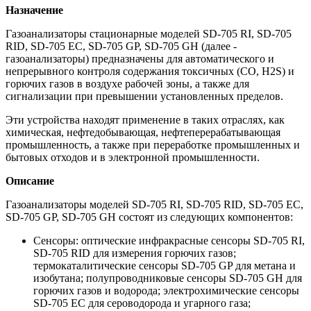
Назначение
Газоанализаторы стационарные моделей SD-705 RI, SD-705
RID, SD-705 EC, SD-705 GP, SD-705 GH (далее -
газоанализаторы) предназначены для автоматического и
непрерывного контроля содержания токсичных (СО, H2S) и
горючих газов в воздухе рабочей зоны, а также для
сигнализации при превышении установленных пределов.
Эти устройства находят применение в таких отраслях, как
химическая, нефтедобывающая, нефтеперерабатывающая
промышленность, а также при переработке промышленных и
бытовых отходов и в электронной промышленности.
Описание
Газоанализаторы моделей SD-705 RI, SD-705 RID, SD-705 EC,
SD-705 GP, SD-705 GH состоят из следующих компонентов:
Сенсоры: оптические инфракрасные сенсоры SD-705 RI,
SD-705 RID для измерения горючих газов;
термокаталитические сенсоры SD-705 GP для метана и
изобутана; полупроводниковые сенсоры SD-705 GH для
горючих газов и водорода; электрохимические сенсоры
SD-705 EC для сероводорода и угарного газа;