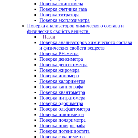
Поверка спиртомера
Поверка счетчика газа
Поверка титратора
Поверка эксплозиметра
Поверка анализаторов химического состава и
физических свойств веществ
Назад
Поверка анализаторов химического состава
и физических свойств веществ
Поверка PH-метра
Поверка денсиметра
Поверка денситометра
Поверка жиромера
Поверка иономера
Поверка калориметра
Поверка капнографа
Поверка квантометра
Поверка нитратомера
Поверка одориметра
Поверка ольфактометра
Поверка пикнометра
Поверка поляриметра
Поверка полярографа
Поверка потенциостата
Поверка сахариметра