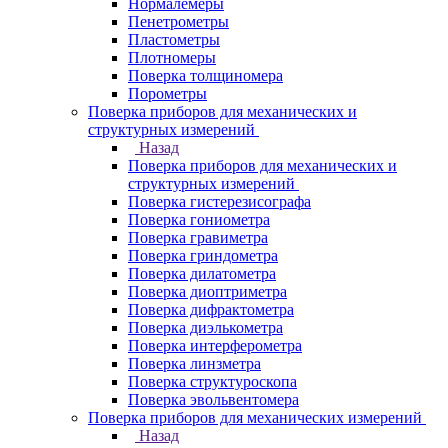
Нормалемеры
Пенетрометры
Пластометры
Плотномеры
Поверка толщиномера
Порометры
Поверка приборов для механических и
структурных измерений
Назад
Поверка приборов для механических и
структурных измерений
Поверка гистерезисографа
Поверка гониометра
Поверка гравиметра
Поверка гриндометра
Поверка дилатометра
Поверка диоптриметра
Поверка дифрактометра
Поверка диэлькометра
Поверка интерферометра
Поверка линзметра
Поверка структуроскопа
Поверка эвольвентомера
Поверка приборов для механических измерений
Назад