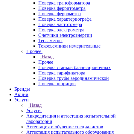
Поверка трансформатора
Поверка ферритометра
Поверка феррометра
Поверка характериографа
Поверка частотомера
Поверка электрометра
Счетчики электроэнергии
Тесламетры
Токосъемники измерительные
Прочее
Назад
Прочее
Поверка станков балансировочных
Поверка тарификатора
Поверка трубы аэродинамической
Поверка шприцов
Бренды
Акции
Услуги
Назад
Услуги
Аккредитация и аттестация испытательной
лаборатории
Аттестация и обучение специалистов
Аттестация испытательного оборудования