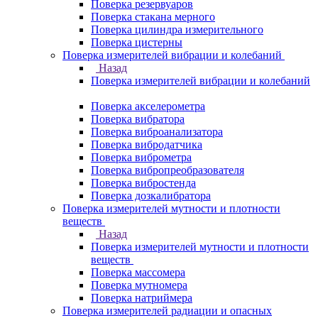
Поверка резервуаров
Поверка стакана мерного
Поверка цилиндра измерительного
Поверка цистерны
Поверка измерителей вибрации и колебаний
Назад
Поверка измерителей вибрации и колебаний
Поверка акселерометра
Поверка вибратора
Поверка виброанализатора
Поверка вибродатчика
Поверка виброметра
Поверка вибропреобразователя
Поверка вибростенда
Поверка дозкалибратора
Поверка измерителей мутности и плотности
веществ
Назад
Поверка измерителей мутности и плотности
веществ
Поверка массомера
Поверка мутномера
Поверка натриймера
Поверка измерителей радиации и опасных