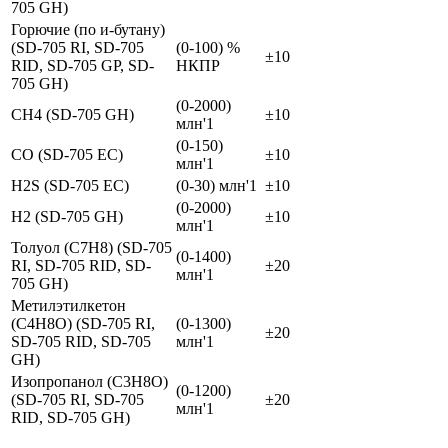
705 GH)
Горючие (по и-бутану)
(SD-705 RI, SD-705
(0-100) %
±10
RID, SD-705 GP, SD-
НКПР
705 GH)
(0-2000)
CH4 (SD-705 GH)
±10
млн'1
(0-150)
CO (SD-705 EC)
±10
млн'1
H2S (SD-705 EC)
(0-30) млн'1
±10
(0-2000)
H2 (SD-705 GH)
±10
млн'1
Толуол (C7H8) (SD-705
(0-1400)
RI, SD-705 RID, SD-
±20
млн'1
705 GH)
Метилэтилкетон
(C4H8O) (SD-705 RI,
(0-1300)
±20
SD-705 RID, SD-705
млн'1
GH)
Изопропанол (С3Н8О)
(0-1200)
(SD-705 RI, SD-705
±20
млн'1
RID, SD-705 GH)