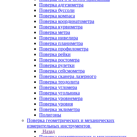
Поверка адгезиметра
Поверка буссоли
Поверка компаса
Поверка координатометра
Поверка курвиметра
Поверка метра
Поверка нивелира
Поверка планиметра
Поверка профилометра
Поверка рейки
Поверка ростомера
Поверка рулетки
Поверка сейсмометра
Поверка сканера лазерного
Поверка теодолита
Поверка угломера
Поверка угольника
Поверка уровнемера
Поверка уровня
Поверка эклиметра
Полигоны
Поверка геометрических и механических
измерительных инструментов
Назад
Поверка геометрических и механических