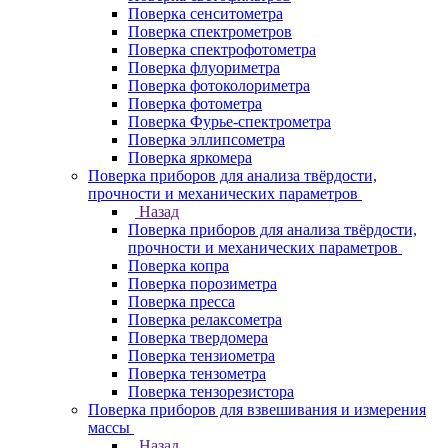
Поверка сенситометра
Поверка спектрометров
Поверка спектрофотометра
Поверка флуориметра
Поверка фотоколориметра
Поверка фотометра
Поверка Фурье-спектрометра
Поверка эллипсометра
Поверка яркомера
Поверка приборов для анализа твёрдости,
прочности и механических параметров
Назад
Поверка приборов для анализа твёрдости,
прочности и механических параметров
Поверка копра
Поверка порозиметра
Поверка пресса
Поверка релаксометра
Поверка твердомера
Поверка тензиометра
Поверка тензометра
Поверка тензорезистора
Поверка приборов для взвешивания и измерения
массы
Назад