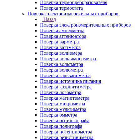
Поверка термопреобразователя
Поверка термостата
Поверка электроизмерительных приборов
Назад
Поверка электроизмерительных приборов
Поверка амперметра
Поверка аттенюатора
Поверка варметра
Поверка ваттметра
Поверка волномера
Поверка вольтамперметра
Поверка вольтметра
Поверка волюметра
Поверка гальванометра
Поверка источника питания
Поверка коэрцитиметра
Поверка логометра
Поверка магнитометра
Поверка микрометра
Поверка мультиметра
Поверка омметра
Поверка осциллографа
Поверка полиграфа
Поверка потенциометра
Поверка резистивиметра