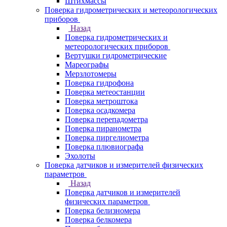
Штихмассы
Поверка гидрометрических и метеорологических
приборов
Назад
Поверка гидрометрических и
метеорологических приборов
Вертушки гидрометрические
Мареографы
Мерзлотомеры
Поверка гидрофона
Поверка метеостанции
Поверка метроштока
Поверка осадкомера
Поверка перепадометра
Поверка пиранометра
Поверка пиргелиометра
Поверка плювиографа
Эхолоты
Поверка датчиков и измерителей физических
параметров
Назад
Поверка датчиков и измерителей
физических параметров
Поверка белизномера
Поверка белкомера