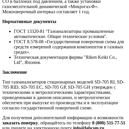
СО в баллонах под давлением, а также установки
газосмесительной динамической «Микрогаз-Ф».
Межповерочный интервал составляет 1 год.
Нормативные документы
ГОСТ 13320-81 "Газоанализаторы промышленные
автоматические. Общие технические условия".
ГОСТ 8.578-08 «Государственная поверочная схема для
средств измерений содержания компонентов в газовых
средах».
Техническая документация фирмы "Riken Keiki Со.,
Ltd", Япония.
Заключение
Тип газоанализаторов стационарных моделей SD-705 RI, SD-
705 RID, SD-705 EC, SD-705 GP, SD-705 GH утвержден с
техническими и метрологическими характеристиками,
приведенными в данном описании, и метрологически
обеспечен при выпуске из производства и в эксплуатации
согласно государственной поверочной схеме.
Для получения дополнительной информации и возможности
заказать поверку
, обращайтесь по телефону
8 (800) 511-77-51
или пишите на электронную почту
info@labcsm.ru
.