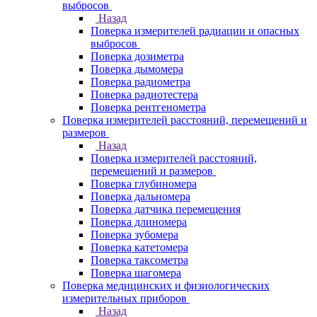
выбросов
Назад
Поверка измерителей радиации и опасных
выбросов
Поверка дозиметра
Поверка дымомера
Поверка радиометра
Поверка радиотестера
Поверка рентгенометра
Поверка измерителей расстояний, перемещений и
размеров
Назад
Поверка измерителей расстояний,
перемещений и размеров
Поверка глубиномера
Поверка дальномера
Поверка датчика перемещения
Поверка длиномера
Поверка зубомера
Поверка катетомера
Поверка таксометра
Поверка шагомера
Поверка медицинских и физиологических
измерительных приборов
Назад