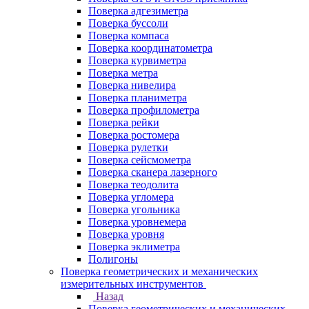
Поверка адгезиметра
Поверка буссоли
Поверка компаса
Поверка координатометра
Поверка курвиметра
Поверка метра
Поверка нивелира
Поверка планиметра
Поверка профилометра
Поверка рейки
Поверка ростомера
Поверка рулетки
Поверка сейсмометра
Поверка сканера лазерного
Поверка теодолита
Поверка угломера
Поверка угольника
Поверка уровнемера
Поверка уровня
Поверка эклиметра
Полигоны
Поверка геометрических и механических
измерительных инструментов
Назад
Поверка геометрических и механических