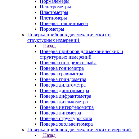
Нормалемеры
Пенетрометры
Пластометры
Плотномеры
Поверка толщиномера
Порометры
Поверка приборов для механических и
структурных измерений
Назад
Поверка приборов для механических и
структурных измерений
Поверка гистерезисографа
Поверка гониометра
Поверка гравиметра
Поверка гриндометра
Поверка дилатометра
Поверка диоптриметра
Поверка дифрактометра
Поверка диэлькометра
Поверка интерферометра
Поверка линзметра
Поверка структуроскопа
Поверка эвольвентомера
Поверка приборов для механических измерений
Назад