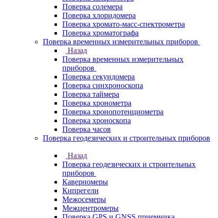
Поверка солемера
Поверка хлоридомера
Поверка хромато-масс-спектрометра
Поверка хроматографа
Поверка временных измерительных приборов
Назад
Поверка временных измерительных
приборов
Поверка секундомера
Поверка синхроноскопа
Поверка таймера
Поверка хронометра
Поверка хронопотенциометра
Поверка хроноскопа
Поверка часов
Поверка геодезических и строительных приборов
Назад
Поверка геодезических и строительных
приборов
Каверномеры
Кипрегели
Межосемеры
Межцентромеры
Поверка GPS и GNSS приемника