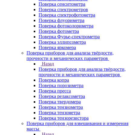
Поверка сенситометра
Поверка спектрометров
Поверка спектрофотометра
Поверка флуориметра
Поверка фотоколориметра
Поверка фотометра
Поверка Фурье-спектрометра
Поверка эллипсометра
Поверка яркомера
Поверка приборов для анализа твёрдости,
прочности и механических параметров
Назад
Поверка приборов для анализа твёрдости,
прочности и механических параметров
Поверка копра
Поверка порозиметра
Поверка пресса
Поверка релаксометра
Поверка твердомера
Поверка тензиометра
Поверка тензометра
Поверка тензорезистора
Поверка приборов для взвешивания и измерения
массы
Назад