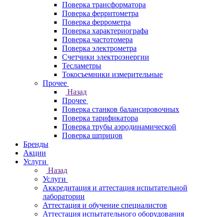
Поверка трансформатора
Поверка ферритометра
Поверка феррометра
Поверка характериографа
Поверка частотомера
Поверка электрометра
Счетчики электроэнергии
Тесламетры
Токосъемники измерительные
Прочее
Назад
Прочее
Поверка станков балансировочных
Поверка тарификатора
Поверка трубы аэродинамической
Поверка шприцов
Бренды
Акции
Услуги
Назад
Услуги
Аккредитация и аттестация испытательной
лаборатории
Аттестация и обучение специалистов
Аттестация испытательного оборудования