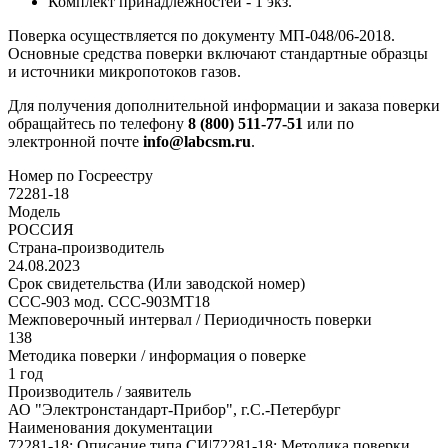
Комплект принадлежностей - 1 экз.
Поверка осуществляется по документу МП-048/06-2018.
Основные средства поверки включают стандартные образцы
и источники микропотоков газов.
Для получения дополнительной информации и заказа поверки
обращайтесь по телефону
8 (800) 511-77-51
или по
электронной почте
info@labcsm.ru
.
Номер по Госреестру
72281-18
Модель
РОССИЯ
Страна-производитель
24.08.2023
Срок свидетельства (Или заводской номер)
ССС-903 мод. ССС-903МТ18
Межповерочный интервал / Периодичность поверки
138
Методика поверки / информация о поверке
1 год
Производитель / заявитель
АО "Электронстандарт-Прибор", г.С.-Петербург
Наименования документации
72281-18: Описание типа СИ|72281-18: Методика поверки