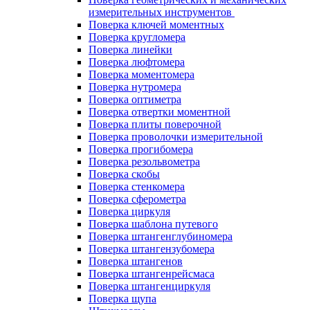
измерительных инструментов
Поверка ключей моментных
Поверка кругломера
Поверка линейки
Поверка люфтомера
Поверка моментомера
Поверка нутромера
Поверка оптиметра
Поверка отвертки моментной
Поверка плиты поверочной
Поверка проволочки измерительной
Поверка прогибомера
Поверка резольвометра
Поверка скобы
Поверка стенкомера
Поверка сферометра
Поверка циркуля
Поверка шаблона путевого
Поверка штангенглубиномера
Поверка штангензубомера
Поверка штангенов
Поверка штангенрейсмаса
Поверка штангенциркуля
Поверка щупа