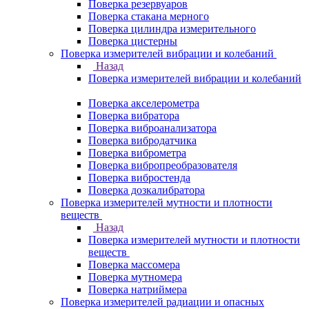
Поверка резервуаров
Поверка стакана мерного
Поверка цилиндра измерительного
Поверка цистерны
Поверка измерителей вибрации и колебаний
Назад
Поверка измерителей вибрации и колебаний
Поверка акселерометра
Поверка вибратора
Поверка виброанализатора
Поверка вибродатчика
Поверка виброметра
Поверка вибропреобразователя
Поверка вибростенда
Поверка дозкалибратора
Поверка измерителей мутности и плотности
веществ
Назад
Поверка измерителей мутности и плотности
веществ
Поверка массомера
Поверка мутномера
Поверка натриймера
Поверка измерителей радиации и опасных