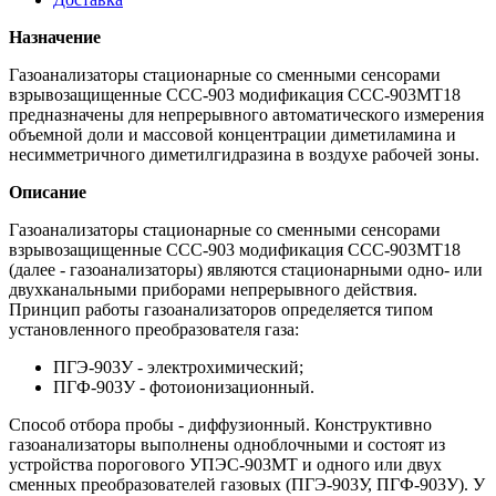
Назначение
Газоанализаторы стационарные со сменными сенсорами
взрывозащищенные ССС-903 модификация ССС-903МТ18
предназначены для непрерывного автоматического измерения
объемной доли и массовой концентрации диметиламина и
несимметричного диметилгидразина в воздухе рабочей зоны.
Описание
Газоанализаторы стационарные со сменными сенсорами
взрывозащищенные ССС-903 модификация ССС-903МТ18
(далее - газоанализаторы) являются стационарными одно- или
двухканальными приборами непрерывного действия.
Принцип работы газоанализаторов определяется типом
установленного преобразователя газа:
ПГЭ-903У - электрохимический;
ПГФ-903У - фотоионизационный.
Способ отбора пробы - диффузионный. Конструктивно
газоанализаторы выполнены одноблочными и состоят из
устройства порогового УПЭС-903МТ и одного или двух
сменных преобразователей газовых (ПГЭ-903У, ПГФ-903У). У