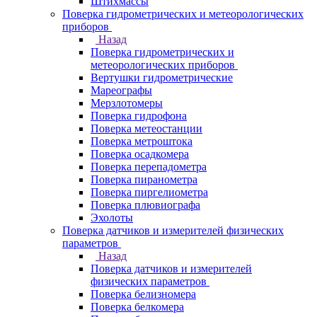
Штихмассы
Поверка гидрометрических и метеорологических
приборов
Назад
Поверка гидрометрических и
метеорологических приборов
Вертушки гидрометрические
Мареографы
Мерзлотомеры
Поверка гидрофона
Поверка метеостанции
Поверка метроштока
Поверка осадкомера
Поверка перепадометра
Поверка пиранометра
Поверка пиргелиометра
Поверка плювиографа
Эхолоты
Поверка датчиков и измерителей физических
параметров
Назад
Поверка датчиков и измерителей
физических параметров
Поверка белизномера
Поверка белкомера