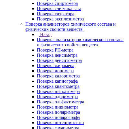
Поверка спиртомера
Поверка счетчика газа
Поверка титратора
Поверка эксплозиметра
Поверка анализаторов химического состава и
физических свойств веществ
Назад
Поверка анализаторов химического состава
и физических свойств веществ
Поверка PH-метра
Поверка денсиметра
Поверка денситометра
Поверка жиромера
Поверка иономера
Поверка калориметра
Поверка капнографа
Поверка квантометра
Поверка нитратомера
Поверка одориметра
Поверка ольфактометра
Поверка пикнометра
Поверка поляриметра
Поверка полярографа
Поверка потенциостата
Поверка сахариметра