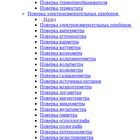
Поверка термопреобразователя
Поверка термостата
Поверка электроизмерительных приборов
Назад
Поверка электроизмерительных приборов
Поверка амперметра
Поверка аттенюатора
Поверка варметра
Поверка ваттметра
Поверка волномера
Поверка вольтамперметра
Поверка вольтметра
Поверка волюметра
Поверка гальванометра
Поверка источника питания
Поверка коэрцитиметра
Поверка логометра
Поверка магнитометра
Поверка микрометра
Поверка мультиметра
Поверка омметра
Поверка осциллографа
Поверка полиграфа
Поверка потенциометра
Поверка резистивиметра