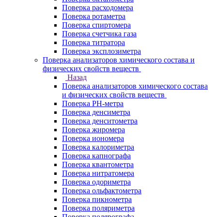
Поверка расходомера
Поверка ротаметра
Поверка спиртомера
Поверка счетчика газа
Поверка титратора
Поверка эксплозиметра
Поверка анализаторов химического состава и
физических свойств веществ
Назад
Поверка анализаторов химического состава
и физических свойств веществ
Поверка PH-метра
Поверка денсиметра
Поверка денситометра
Поверка жиромера
Поверка иономера
Поверка калориметра
Поверка капнографа
Поверка квантометра
Поверка нитратомера
Поверка одориметра
Поверка ольфактометра
Поверка пикнометра
Поверка поляриметра
Поверка полярографа