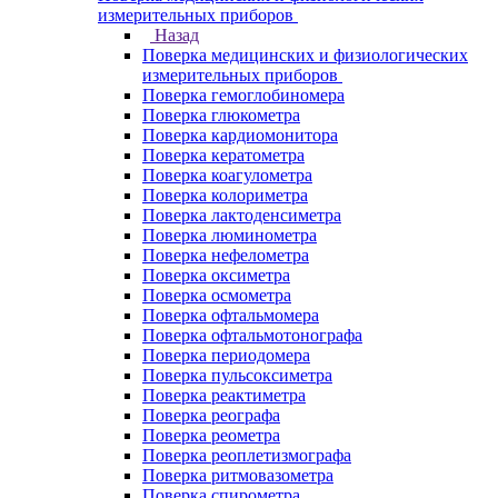
измерительных приборов
Назад
Поверка медицинских и физиологических
измерительных приборов
Поверка гемоглобиномера
Поверка глюкометра
Поверка кардиомонитора
Поверка кератометра
Поверка коагулометра
Поверка колориметра
Поверка лактоденсиметра
Поверка люминометра
Поверка нефелометра
Поверка оксиметра
Поверка осмометра
Поверка офтальмомера
Поверка офтальмотонографа
Поверка периодомера
Поверка пульсоксиметра
Поверка реактиметра
Поверка реографа
Поверка реометра
Поверка реоплетизмографа
Поверка ритмовазометра
Поверка спирометра