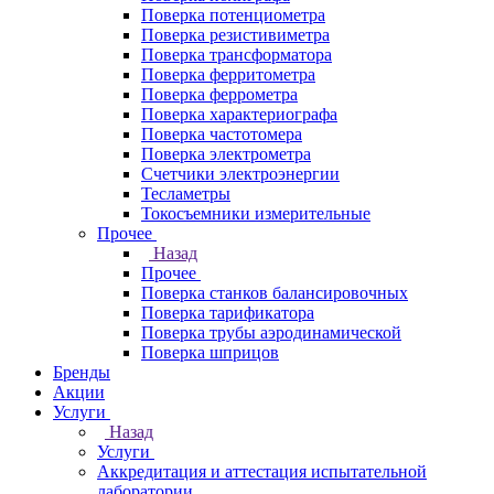
Поверка потенциометра
Поверка резистивиметра
Поверка трансформатора
Поверка ферритометра
Поверка феррометра
Поверка характериографа
Поверка частотомера
Поверка электрометра
Счетчики электроэнергии
Тесламетры
Токосъемники измерительные
Прочее
Назад
Прочее
Поверка станков балансировочных
Поверка тарификатора
Поверка трубы аэродинамической
Поверка шприцов
Бренды
Акции
Услуги
Назад
Услуги
Аккредитация и аттестация испытательной
лаборатории