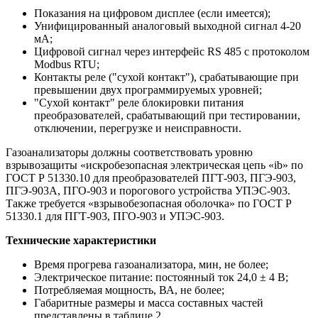
Показания на цифровом дисплее (если имеется);
Унифицированный аналоговый выходной сигнал 4-20
мА;
Цифровой сигнал через интерфейс RS 485 с протоколом
Modbus RTU;
Контакты реле ("сухой контакт"), срабатывающие при
превышении двух программируемых уровней;
"Сухой контакт" реле блокировки питания
преобразователей, срабатывающий при тестировании,
отключении, перегрузке и неисправности.
Газоанализаторы должны соответствовать уровню
взрывозащиты «искробезопасная электрическая цепь «ib» по
ГОСТ Р 51330.10 для преобразователей ПГТ-903, ПГЭ-903,
ПГЭ-903А, ПГО-903 и порогового устройства УПЭС-903.
Также требуется «взрывобезопасная оболочка» по ГОСТ Р
51330.1 для ПГТ-903, ПГО-903 и УПЭС-903.
Технические характеристики
Время прогрева газоанализатора, мин, не более;
Электрическое питание: постоянный ток 24,0 ± 4 В;
Потребляемая мощность, ВА, не более;
Габаритные размеры и масса составных частей
представлены в таблице 2.