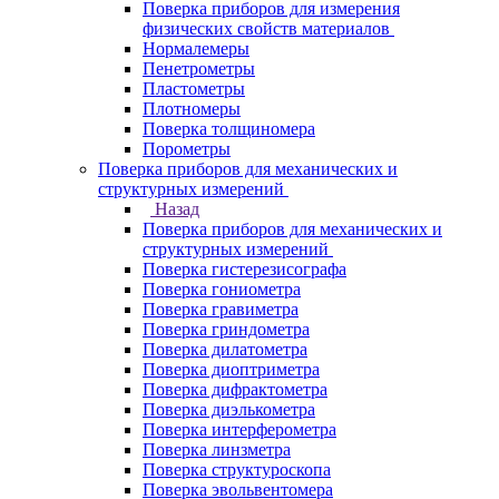
Поверка приборов для измерения
физических свойств материалов
Нормалемеры
Пенетрометры
Пластометры
Плотномеры
Поверка толщиномера
Порометры
Поверка приборов для механических и
структурных измерений
Назад
Поверка приборов для механических и
структурных измерений
Поверка гистерезисографа
Поверка гониометра
Поверка гравиметра
Поверка гриндометра
Поверка дилатометра
Поверка диоптриметра
Поверка дифрактометра
Поверка диэлькометра
Поверка интерферометра
Поверка линзметра
Поверка структуроскопа
Поверка эвольвентомера