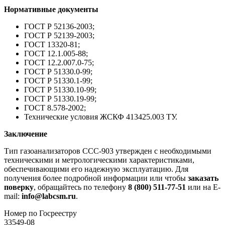
Нормативные документы
ГОСТ Р 52136-2003;
ГОСТ Р 52139-2003;
ГОСТ 13320-81;
ГОСТ 12.1.005-88;
ГОСТ 12.2.007.0-75;
ГОСТ Р 51330.0-99;
ГОСТ Р 51330.1-99;
ГОСТ Р 51330.10-99;
ГОСТ Р 51330.19-99;
ГОСТ 8.578-2002;
Технические условия ЖСКФ 413425.003 ТУ.
Заключение
Тип газоанализаторов ССС-903 утвержден с необходимыми
техническими и метрологическими характеристиками,
обеспечивающими его надежную эксплуатацию. Для
получения более подробной информации или чтобы
заказать
поверку
, обращайтесь по телефону
8 (800) 511-77-51
или на E-
mail:
info@labcsm.ru
.
Номер по Госреестру
33549-08