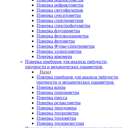
Поверка рефрактометра
Поверка светофильтров
Поверка сенситометра
Поверка спектрометров
Поверка спектрофотометра
Поверка флуориметра
Поверка фотоколориметра
Поверка фотометра
Поверка Фурье-спектрометра
Поверка эллипсометра
Поверка яркомера
Поверка приборов для анализа твёрдости,
прочности и механических параметров
Назад
Поверка приборов для анализа твёрдости,
прочности и механических параметров
Поверка копра
Поверка порозиметра
Поверка пресса
Поверка релаксометра
Поверка твердомера
Поверка тензиометра
Поверка тензометра
Поверка тензорезистора