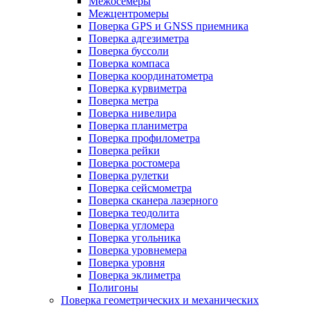
Межосемеры
Межцентромеры
Поверка GPS и GNSS приемника
Поверка адгезиметра
Поверка буссоли
Поверка компаса
Поверка координатометра
Поверка курвиметра
Поверка метра
Поверка нивелира
Поверка планиметра
Поверка профилометра
Поверка рейки
Поверка ростомера
Поверка рулетки
Поверка сейсмометра
Поверка сканера лазерного
Поверка теодолита
Поверка угломера
Поверка угольника
Поверка уровнемера
Поверка уровня
Поверка эклиметра
Полигоны
Поверка геометрических и механических