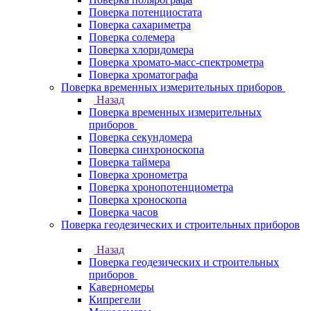
Поверка потенциостата
Поверка сахариметра
Поверка солемера
Поверка хлоридомера
Поверка хромато-масс-спектрометра
Поверка хроматографа
Поверка временных измерительных приборов
Назад
Поверка временных измерительных
приборов
Поверка секундомера
Поверка синхроноскопа
Поверка таймера
Поверка хронометра
Поверка хронопотенциометра
Поверка хроноскопа
Поверка часов
Поверка геодезических и строительных приборов
Назад
Поверка геодезических и строительных
приборов
Каверномеры
Кипрегели