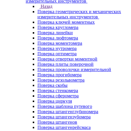
измерительных инструментов
Назад
Поверка геометрических и механических
измерительных инструментов
Поверка ключей моментных
Поверка кругломера
Поверка линейки
Поверка люфтомера
Поверка моментомера
Поверка нутромера
Поверка оптиметра
Поверка отвертки моментной
Поверка плиты поверочной
Поверка проволочки измерительной
Поверка прогибомера
Поверка резольвометра
Поверка скобы
Поверка стенкомера
Поверка сферометра
Поверка циркуля
Поверка шаблона путевого
Поверка штангенглубиномера
Поверка штангензубомера
Поверка штангенов
Поверка штангенрейсмаса