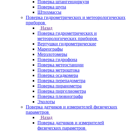
Поверка штангенциркуля
Поверка щупа
Штихмассы
Поверка гидрометрических и метеорологических
приборов
Назад
Поверка гидрометрических и
метеорологических приборов
Вертушки гидрометрические
Мареографы
Мерзлотомеры
Поверка гидрофона
Поверка метеостанции
Поверка метроштока
Поверка осадкомера
Поверка перепадометра
Поверка пиранометра
Поверка пиргелиометра
Поверка плювиографа
Эхолоты
Поверка датчиков и измерителей физических
параметров
Назад
Поверка датчиков и измерителей
физических параметров