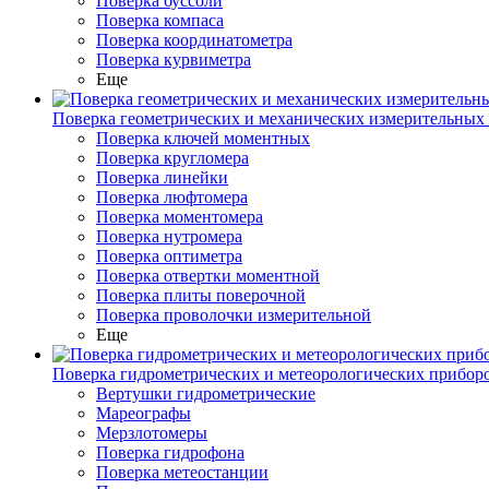
Поверка буссоли
Поверка компаса
Поверка координатометра
Поверка курвиметра
Еще
Поверка геометрических и механических измерительных
Поверка ключей моментных
Поверка кругломера
Поверка линейки
Поверка люфтомера
Поверка моментомера
Поверка нутромера
Поверка оптиметра
Поверка отвертки моментной
Поверка плиты поверочной
Поверка проволочки измерительной
Еще
Поверка гидрометрических и метеорологических прибор
Вертушки гидрометрические
Мареографы
Мерзлотомеры
Поверка гидрофона
Поверка метеостанции