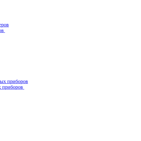
ов
х приборов