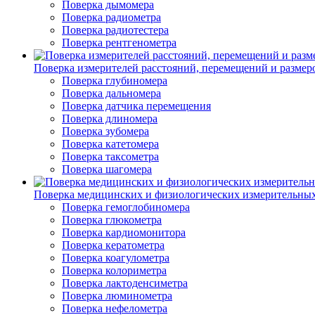
Поверка дымомера
Поверка радиометра
Поверка радиотестера
Поверка рентгенометра
Поверка измерителей расстояний, перемещений и размер
Поверка глубиномера
Поверка дальномера
Поверка датчика перемещения
Поверка длиномера
Поверка зубомера
Поверка катетомера
Поверка таксометра
Поверка шагомера
Поверка медицинских и физиологических измерительны
Поверка гемоглобиномера
Поверка глюкометра
Поверка кардиомонитора
Поверка кератометра
Поверка коагулометра
Поверка колориметра
Поверка лактоденсиметра
Поверка люминометра
Поверка нефелометра