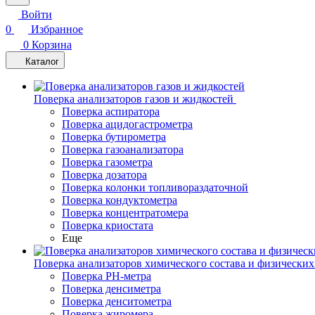
Войти
0
Избранное
0
Корзина
Каталог
Поверка анализаторов газов и жидкостей
Поверка аспиратора
Поверка ацидогастрометра
Поверка бутирометра
Поверка газоанализатора
Поверка газометра
Поверка дозатора
Поверка колонки топливораздаточной
Поверка кондуктометра
Поверка концентратомера
Поверка криостата
Еще
Поверка анализаторов химического состава и физических
Поверка PH-метра
Поверка денсиметра
Поверка денситометра
Поверка жиромера