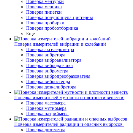
Поверка мензурки
Поверка мерника
Поверка пипетки
Поверка полуприцепа-цистерны
Поверка пробирки
Поверка пробоотборника
Еще
Поверка измерителей вибрации и колебаний
Поверка акселерометра
Поверка вибратора
Поверка виброанализатора
Поверка вибродатчика
Поверка виброметра
Поверка вибропреобразователя
Поверка вибростенда
Поверка дозкалибратора
Поверка измерителей мутности и плотности веществ
Поверка массомера
Поверка мутномера
Поверка натриймера
Поверка измерителей радиации и опасных выбросов
Поверка дозиметра