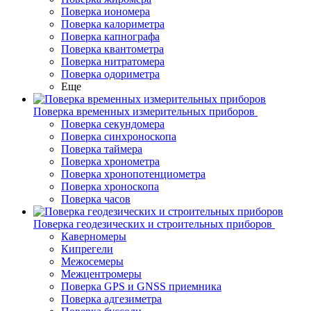
Поверка иономера
Поверка калориметра
Поверка капнографа
Поверка квантометра
Поверка нитратомера
Поверка одориметра
Еще
Поверка временных измерительных приборов
Поверка секундомера
Поверка синхроноскопа
Поверка таймера
Поверка хронометра
Поверка хронопотенциометра
Поверка хроноскопа
Поверка часов
Поверка геодезических и строительных приборов
Каверномеры
Кипрегели
Межосемеры
Межцентромеры
Поверка GPS и GNSS приемника
Поверка адгезиметра