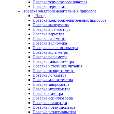
Поверка термопреобразователя
Поверка термостата
Поверка электроизмерительных приборов
Назад
Поверка электроизмерительных приборов
Поверка амперметра
Поверка аттенюатора
Поверка варметра
Поверка ваттметра
Поверка волномера
Поверка вольтамперметра
Поверка вольтметра
Поверка волюметра
Поверка гальванометра
Поверка источника питания
Поверка коэрцитиметра
Поверка логометра
Поверка магнитометра
Поверка микрометра
Поверка мультиметра
Поверка омметра
Поверка осциллографа
Поверка полиграфа
Поверка потенциометра
Поверка резистивиметра