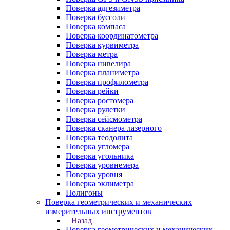
Поверка адгезиметра
Поверка буссоли
Поверка компаса
Поверка координатометра
Поверка курвиметра
Поверка метра
Поверка нивелира
Поверка планиметра
Поверка профилометра
Поверка рейки
Поверка ростомера
Поверка рулетки
Поверка сейсмометра
Поверка сканера лазерного
Поверка теодолита
Поверка угломера
Поверка угольника
Поверка уровнемера
Поверка уровня
Поверка эклиметра
Полигоны
Поверка геометрических и механических
измерительных инструментов
Назад
Поверка геометрических и механических