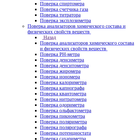
Поверка спиртомера
Поверка счетчика газа
Поверка титратора
Поверка эксплозиметра
Поверка анализаторов химического состава и
физических свойств веществ
Назад
Поверка анализаторов химического состава
и физических свойств веществ
Поверка PH-метра
Поверка денсиметра
Поверка денситометра
Поверка жиромера
Поверка иономера
Поверка калориметра
Поверка капнографа
Поверка квантометра
Поверка нитратомера
Поверка одориметра
Поверка ольфактометра
Поверка пикнометра
Поверка поляриметра
Поверка полярографа
Поверка потенциостата
Поверка сахариметра