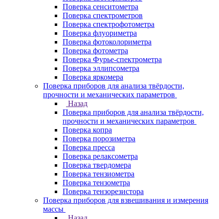
Поверка сенситометра
Поверка спектрометров
Поверка спектрофотометра
Поверка флуориметра
Поверка фотоколориметра
Поверка фотометра
Поверка Фурье-спектрометра
Поверка эллипсометра
Поверка яркомера
Поверка приборов для анализа твёрдости,
прочности и механических параметров
Назад
Поверка приборов для анализа твёрдости,
прочности и механических параметров
Поверка копра
Поверка порозиметра
Поверка пресса
Поверка релаксометра
Поверка твердомера
Поверка тензиометра
Поверка тензометра
Поверка тензорезистора
Поверка приборов для взвешивания и измерения
массы
Назад