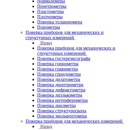
Нормалемеры
Пенетрометры
Пластометры
Плотномеры
Поверка толщиномера
Порометры
Поверка приборов для механических и
структурных измерений
Назад
Поверка приборов для механических и
структурных измерений
Поверка гистерезисографа
Поверка гониометра
Поверка гравиметра
Поверка гриндометра
Поверка дилатометра
Поверка диоптриметра
Поверка дифрактометра
Поверка диэлькометра
Поверка интерферометра
Поверка линзметра
Поверка структуроскопа
Поверка эвольвентомера
Поверка приборов для механических измерений
Назад