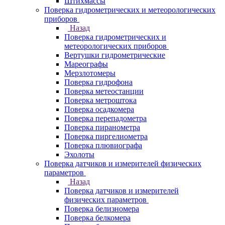
Штихмассы
Поверка гидрометрических и метеорологических
приборов
Назад
Поверка гидрометрических и
метеорологических приборов
Вертушки гидрометрические
Мареографы
Мерзлотомеры
Поверка гидрофона
Поверка метеостанции
Поверка метроштока
Поверка осадкомера
Поверка перепадометра
Поверка пиранометра
Поверка пиргелиометра
Поверка плювиографа
Эхолоты
Поверка датчиков и измерителей физических
параметров
Назад
Поверка датчиков и измерителей
физических параметров
Поверка белизномера
Поверка белкомера