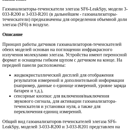
Газоанализаторы-течеискатели элегаза SF6-LeakSpy, модели 3-
033-R200 и 3-033-R201 (в дальнейшем - газоанализаторы-
течеискатели) предназначены для определения объемной доли
элегаза (SF6) в воздухе.
Описание
Принцип работы датчиков газоанализаторов-течеискателей
обеих моделей основан на поглощении инфракрасного
излучения молекулами элегаза. Устройства имеют переносной
формат и оснащены гибким щупом с датчиком на конце. На
передней панели расположены:
жидкокристаллический дисплей для отображения
результатов измерений и дополнительной информации
(например, данные о единице измерений, уровне заряда
батареи и т.д.),
сенсорные кнопки: для включения/выключения
звукового сигнала, для активации газоанализатора-
течеискателя и установки нуля, а также для
переключения единиц измерений.
Общий вид газоанализаторов-течеискателей элегаза SF6-
LeakSpy, моделей 3-033-R200 и 3-033-R201 представлен на