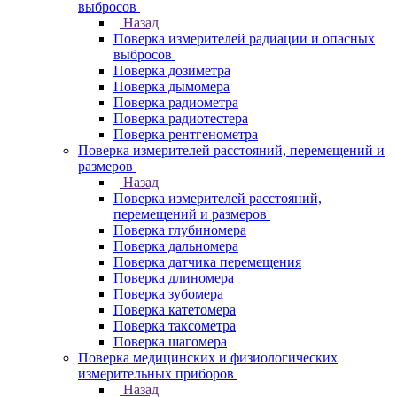
выбросов
Назад
Поверка измерителей радиации и опасных
выбросов
Поверка дозиметра
Поверка дымомера
Поверка радиометра
Поверка радиотестера
Поверка рентгенометра
Поверка измерителей расстояний, перемещений и
размеров
Назад
Поверка измерителей расстояний,
перемещений и размеров
Поверка глубиномера
Поверка дальномера
Поверка датчика перемещения
Поверка длиномера
Поверка зубомера
Поверка катетомера
Поверка таксометра
Поверка шагомера
Поверка медицинских и физиологических
измерительных приборов
Назад