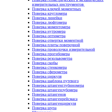
измерительных инструментов
Поверка ключей моментных
Поверка кругломера
Поверка линейки
Поверка люфтомера
Поверка моментомера
Поверка нутромера
Поверка оптиметра
Поверка отвертки моментной
Поверка плиты поверочной
Поверка проволочки измерительной
Поверка прогибомера
Поверка резольвометра
Поверка скобы
Поверка стенкомера
Поверка сферометра
Поверка циркуля
Поверка шаблона путевого
Поверка штангенглубиномера
Поверка штангензубомера
Поверка штангенов
Поверка штангенрейсмаса
Поверка штангенциркуля
Поверка щупа