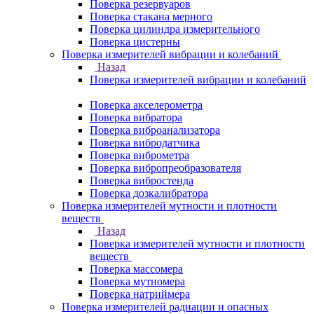
Поверка резервуаров
Поверка стакана мерного
Поверка цилиндра измерительного
Поверка цистерны
Поверка измерителей вибрации и колебаний
Назад
Поверка измерителей вибрации и колебаний
Поверка акселерометра
Поверка вибратора
Поверка виброанализатора
Поверка вибродатчика
Поверка виброметра
Поверка вибропреобразователя
Поверка вибростенда
Поверка дозкалибратора
Поверка измерителей мутности и плотности
веществ
Назад
Поверка измерителей мутности и плотности
веществ
Поверка массомера
Поверка мутномера
Поверка натриймера
Поверка измерителей радиации и опасных