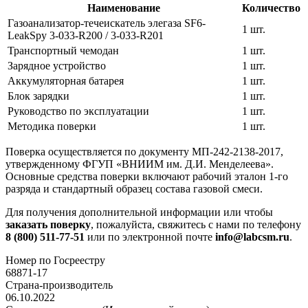
Наименование
Количество
Газоанализатор-течеискатель элегаза SF6-
1 шт.
LeakSpy 3-033-R200 / 3-033-R201
Транспортный чемодан
1 шт.
Зарядное устройство
1 шт.
Аккумуляторная батарея
1 шт.
Блок зарядки
1 шт.
Руководство по эксплуатации
1 шт.
Методика поверки
1 шт.
Поверка осуществляется по документу МП-242-2138-2017,
утвержденному ФГУП «ВНИИМ им. Д.И. Менделеева».
Основные средства поверки включают рабочий эталон 1-го
разряда и стандартный образец состава газовой смеси.
Для получения дополнительной информации или чтобы
заказать поверку
, пожалуйста, свяжитесь с нами по телефону
8 (800) 511-77-51
или по электронной почте
info@labcsm.ru
.
Номер по Госреестру
68871-17
Страна-производитель
06.10.2022