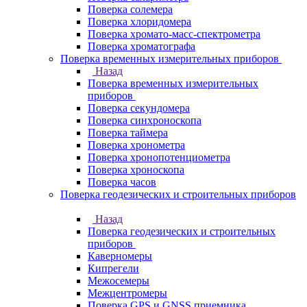
Поверка солемера
Поверка хлоридомера
Поверка хромато-масс-спектрометра
Поверка хроматографа
Поверка временных измерительных приборов
Назад
Поверка временных измерительных
приборов
Поверка секундомера
Поверка синхроноскопа
Поверка таймера
Поверка хронометра
Поверка хронопотенциометра
Поверка хроноскопа
Поверка часов
Поверка геодезических и строительных приборов
Назад
Поверка геодезических и строительных
приборов
Каверномеры
Кипрегели
Межосемеры
Межцентромеры
Поверка GPS и GNSS приемника