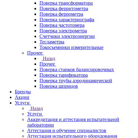
Поверка трансформатора
Поверка ферритометра
Поверка феррометра
Поверка характериографа
Поверка частотомера
Поверка электрометра
Счетчики электроэнергии
Тесламетры
Токосъемники измерительные
Прочее
Назад
Прочее
Поверка станков балансировочных
Поверка тарификатора
Поверка трубы аэродинамической
Поверка шприцов
Бренды
Акции
Услуги
Назад
Услуги
Аккредитация и аттестация испытательной
лаборатории
Аттестация и обучение специалистов
Аттестация испытательного оборудования