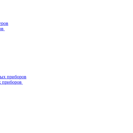
ов
х приборов