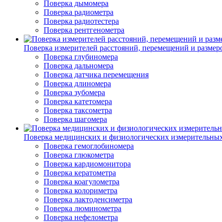
Поверка дымомера
Поверка радиометра
Поверка радиотестера
Поверка рентгенометра
Поверка измерителей расстояний, перемещений и размер
Поверка глубиномера
Поверка дальномера
Поверка датчика перемещения
Поверка длиномера
Поверка зубомера
Поверка катетомера
Поверка таксометра
Поверка шагомера
Поверка медицинских и физиологических измерительны
Поверка гемоглобиномера
Поверка глюкометра
Поверка кардиомонитора
Поверка кератометра
Поверка коагулометра
Поверка колориметра
Поверка лактоденсиметра
Поверка люминометра
Поверка нефелометра