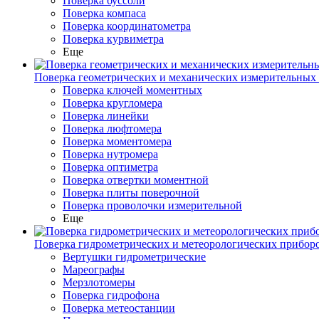
Поверка буссоли
Поверка компаса
Поверка координатометра
Поверка курвиметра
Еще
Поверка геометрических и механических измерительных
Поверка ключей моментных
Поверка кругломера
Поверка линейки
Поверка люфтомера
Поверка моментомера
Поверка нутромера
Поверка оптиметра
Поверка отвертки моментной
Поверка плиты поверочной
Поверка проволочки измерительной
Еще
Поверка гидрометрических и метеорологических прибор
Вертушки гидрометрические
Мареографы
Мерзлотомеры
Поверка гидрофона
Поверка метеостанции