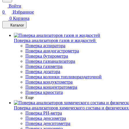
Войти
0
Избранное
0
Корзина
Каталог
Поверка анализаторов газов и жидкостей
Поверка аспиратора
Поверка ацидогастрометра
Поверка бутирометра
Поверка газоанализатора
Поверка газометра
Поверка дозатора
Поверка колонки топливораздаточной
Поверка кондуктометра
Поверка концентратомера
Поверка криостата
Еще
Поверка анализаторов химического состава и физических
Поверка PH-метра
Поверка денсиметра
Поверка денситометра
Поверка жиромера