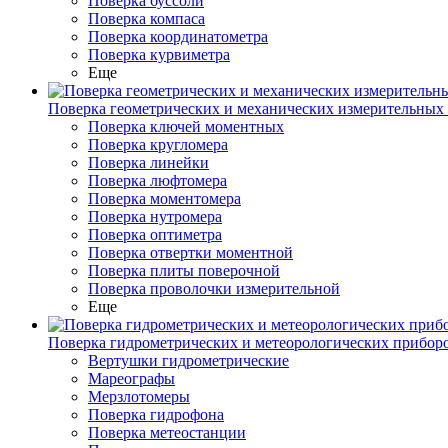
Поверка буссоли
Поверка компаса
Поверка координатометра
Поверка курвиметра
Еще
Поверка геометрических и механических измерительных
Поверка ключей моментных
Поверка кругломера
Поверка линейки
Поверка люфтомера
Поверка моментомера
Поверка нутромера
Поверка оптиметра
Поверка отвертки моментной
Поверка плиты поверочной
Поверка проволочки измерительной
Еще
Поверка гидрометрических и метеорологических прибор
Вертушки гидрометрические
Мареографы
Мерзлотомеры
Поверка гидрофона
Поверка метеостанции