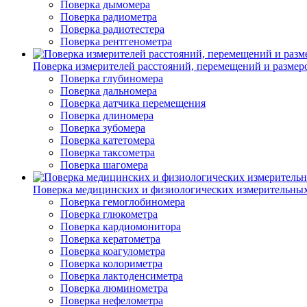
Поверка дымомера
Поверка радиометра
Поверка радиотестера
Поверка рентгенометра
Поверка измерителей расстояний, перемещений и размер
Поверка глубиномера
Поверка дальномера
Поверка датчика перемещения
Поверка длиномера
Поверка зубомера
Поверка катетомера
Поверка таксометра
Поверка шагомера
Поверка медицинских и физиологических измерительны
Поверка гемоглобиномера
Поверка глюкометра
Поверка кардиомонитора
Поверка кератометра
Поверка коагулометра
Поверка колориметра
Поверка лактоденсиметра
Поверка люминометра
Поверка нефелометра