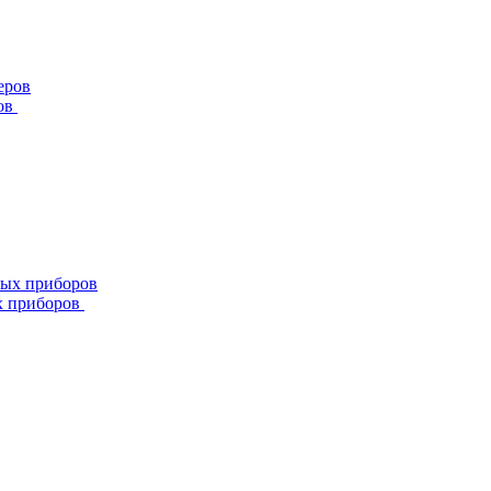
ов
х приборов