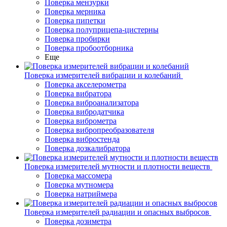
Поверка мензурки
Поверка мерника
Поверка пипетки
Поверка полуприцепа-цистерны
Поверка пробирки
Поверка пробоотборника
Еще
Поверка измерителей вибрации и колебаний
Поверка акселерометра
Поверка вибратора
Поверка виброанализатора
Поверка вибродатчика
Поверка виброметра
Поверка вибропреобразователя
Поверка вибростенда
Поверка дозкалибратора
Поверка измерителей мутности и плотности веществ
Поверка массомера
Поверка мутномера
Поверка натриймера
Поверка измерителей радиации и опасных выбросов
Поверка дозиметра