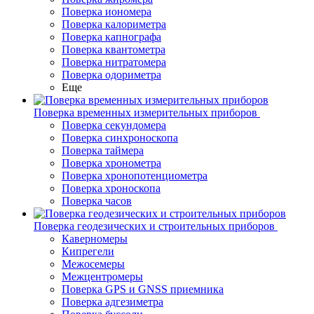
Поверка иономера
Поверка калориметра
Поверка капнографа
Поверка квантометра
Поверка нитратомера
Поверка одориметра
Еще
Поверка временных измерительных приборов
Поверка секундомера
Поверка синхроноскопа
Поверка таймера
Поверка хронометра
Поверка хронопотенциометра
Поверка хроноскопа
Поверка часов
Поверка геодезических и строительных приборов
Каверномеры
Кипрегели
Межосемеры
Межцентромеры
Поверка GPS и GNSS приемника
Поверка адгезиметра