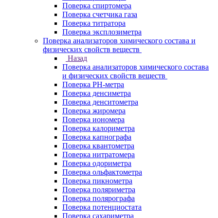
Поверка спиртомера
Поверка счетчика газа
Поверка титратора
Поверка эксплозиметра
Поверка анализаторов химического состава и
физических свойств веществ
Назад
Поверка анализаторов химического состава
и физических свойств веществ
Поверка PH-метра
Поверка денсиметра
Поверка денситометра
Поверка жиромера
Поверка иономера
Поверка калориметра
Поверка капнографа
Поверка квантометра
Поверка нитратомера
Поверка одориметра
Поверка ольфактометра
Поверка пикнометра
Поверка поляриметра
Поверка полярографа
Поверка потенциостата
Поверка сахариметра