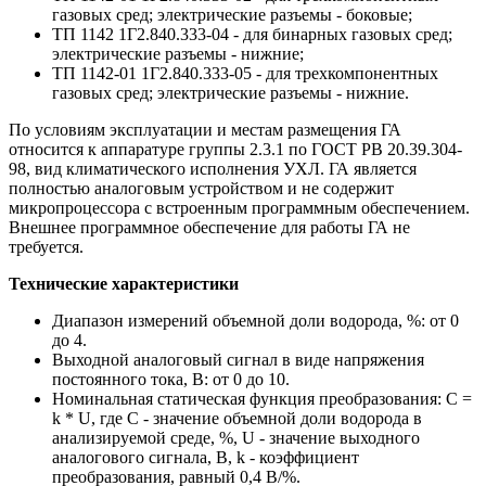
газовых сред; электрические разъемы - боковые;
ТП 1142 1Г2.840.333-04 - для бинарных газовых сред;
электрические разъемы - нижние;
ТП 1142-01 1Г2.840.333-05 - для трехкомпонентных
газовых сред; электрические разъемы - нижние.
По условиям эксплуатации и местам размещения ГА
относится к аппаратуре группы 2.3.1 по ГОСТ РВ 20.39.304-
98, вид климатического исполнения УХЛ. ГА является
полностью аналоговым устройством и не содержит
микропроцессора с встроенным программным обеспечением.
Внешнее программное обеспечение для работы ГА не
требуется.
Технические характеристики
Диапазон измерений объемной доли водорода, %: от 0
до 4.
Выходной аналоговый сигнал в виде напряжения
постоянного тока, В: от 0 до 10.
Номинальная статическая функция преобразования: С =
k * U, где С - значение объемной доли водорода в
анализируемой среде, %, U - значение выходного
аналогового сигнала, В, k - коэффициент
преобразования, равный 0,4 В/%.