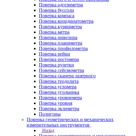
Поверка адгезиметра
Поверка буссоли
Поверка компаса
Поверка координатометра
Поверка курвиметра
Поверка метра
Поверка нивелира
Поверка планиметра
Поверка профилометра
Поверка рейки
Поверка ростомера
Поверка рулетки
Поверка сейсмометра
Поверка сканера лазерного
Поверка теодолита
Поверка угломера
Поверка угольника
Поверка уровнемера
Поверка уровня
Поверка эклиметра
Полигоны
Поверка геометрических и механических
измерительных инструментов
Назад
Поверка геометрических и механических