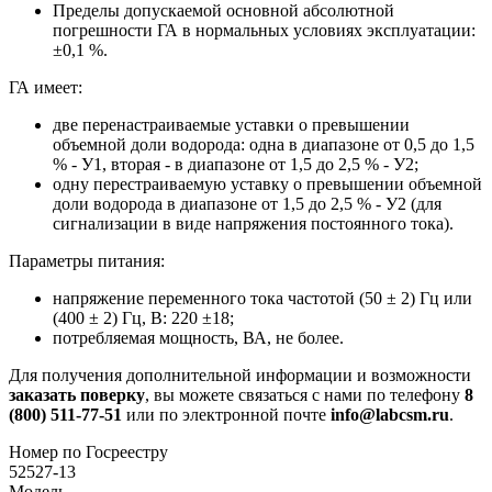
Пределы допускаемой основной абсолютной
погрешности ГА в нормальных условиях эксплуатации:
±0,1 %.
ГА имеет:
две перенастраиваемые уставки о превышении
объемной доли водорода: одна в диапазоне от 0,5 до 1,5
% - У1, вторая - в диапазоне от 1,5 до 2,5 % - У2;
одну перестраиваемую уставку о превышении объемной
доли водорода в диапазоне от 1,5 до 2,5 % - У2 (для
сигнализации в виде напряжения постоянного тока).
Параметры питания:
напряжение переменного тока частотой (50 ± 2) Гц или
(400 ± 2) Гц, В: 220 ±18;
потребляемая мощность, ВА, не более.
Для получения дополнительной информации и возможности
заказать поверку
, вы можете связаться с нами по телефону
8
(800) 511-77-51
или по электронной почте
info@labcsm.ru
.
Номер по Госреестру
52527-13
Модель