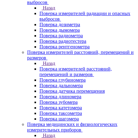
выбросов
Назад
Поверка измерителей радиации и опасных
выбросов
Поверка дозиметра
Поверка дымомера
Поверка радиометра
Поверка радиотестера
Поверка рентгенометра
Поверка измерителей расстояний, перемещений и
размеров
Назад
Поверка измерителей расстояний,
перемещений и размеров
Поверка глубиномера
Поверка дальномера
Поверка датчика перемещения
Поверка длиномера
Поверка зубомера
Поверка катетомера
Поверка таксометра
Поверка шагомера
Поверка медицинских и физиологических
измерительных приборов
Назад