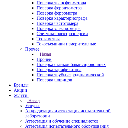
Поверка трансформатора
Поверка ферритометра
Поверка феррометра
Поверка характериографа
Поверка частотомера
Поверка электрометра
Счетчики электроэнергии
Тесламетры
Токосъемники измерительные
Прочее
Назад
Прочее
Поверка станков балансировочных
Поверка тарификатора
Поверка трубы аэродинамической
Поверка шприцов
Бренды
Акции
Услуги
Назад
Услуги
Аккредитация и аттестация испытательной
лаборатории
Аттестация и обучение специалистов
Аттестация испытательного оборудования