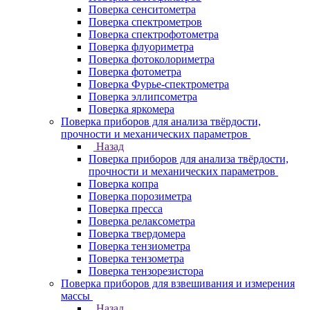
Поверка сенситометра
Поверка спектрометров
Поверка спектрофотометра
Поверка флуориметра
Поверка фотоколориметра
Поверка фотометра
Поверка Фурье-спектрометра
Поверка эллипсометра
Поверка яркомера
Поверка приборов для анализа твёрдости,
прочности и механических параметров
Назад
Поверка приборов для анализа твёрдости,
прочности и механических параметров
Поверка копра
Поверка порозиметра
Поверка пресса
Поверка релаксометра
Поверка твердомера
Поверка тензиометра
Поверка тензометра
Поверка тензорезистора
Поверка приборов для взвешивания и измерения
массы
Назад