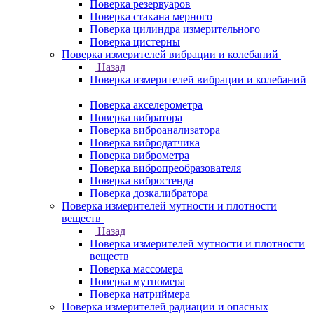
Поверка резервуаров
Поверка стакана мерного
Поверка цилиндра измерительного
Поверка цистерны
Поверка измерителей вибрации и колебаний
Назад
Поверка измерителей вибрации и колебаний
Поверка акселерометра
Поверка вибратора
Поверка виброанализатора
Поверка вибродатчика
Поверка виброметра
Поверка вибропреобразователя
Поверка вибростенда
Поверка дозкалибратора
Поверка измерителей мутности и плотности
веществ
Назад
Поверка измерителей мутности и плотности
веществ
Поверка массомера
Поверка мутномера
Поверка натриймера
Поверка измерителей радиации и опасных