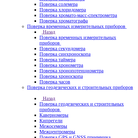
Поверка солемера
Поверка хлоридомера
Поверка хромато-масс-спектрометра
Поверка хроматографа
Поверка временных измерительных приборов
Назад
Поверка временных измерительных
приборов
Поверка секундомера
Поверка синхроноскопа
Поверка таймера
Поверка хронометра
Поверка хронопотенциометра
Поверка хроноскопа
Поверка часов
Поверка геодезических и строительных приборов
Назад
Поверка геодезических и строительных
приборов
Каверномеры
Кипрегели
Межосемеры
Межцентромеры
Поверка GPS и GNSS приемника