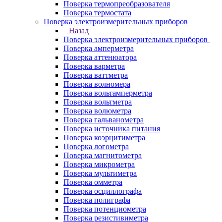
Поверка термопреобразователя
Поверка термостата
Поверка электроизмерительных приборов
Назад
Поверка электроизмерительных приборов
Поверка амперметра
Поверка аттенюатора
Поверка варметра
Поверка ваттметра
Поверка волномера
Поверка вольтамперметра
Поверка вольтметра
Поверка волюметра
Поверка гальванометра
Поверка источника питания
Поверка коэрцитиметра
Поверка логометра
Поверка магнитометра
Поверка микрометра
Поверка мультиметра
Поверка омметра
Поверка осциллографа
Поверка полиграфа
Поверка потенциометра
Поверка резистивиметра