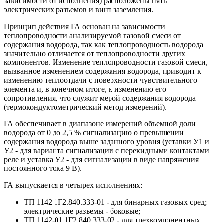
зависимости от исполнения) расположены пять
электрических разъемов и винт заземления.
Принцип действия ГА основан на зависимости
теплопроводности анализируемой газовой смеси от
содержания водорода, так как теплопроводность водорода
значительно отличается от теплопроводности других
компонентов. Изменение теплопроводности газовой смеси,
вызванное изменением содержания водорода, приводит к
изменению теплоотдачи с поверхности чувствительного
элемента и, в конечном итоге, к изменению его
сопротивления, что служит мерой содержания водорода
(термокондуктометрический метод измерений).
ГА обеспечивает в диапазоне измерений объемной доли
водорода от 0 до 2,5 % сигнализацию о превышении
содержания водорода выше заданного уровня (уставки У1 и
У2 - для варианта сигнализации с перекидными контактами
реле и уставка У2 - для сигнализации в виде напряжения
постоянного тока 9 В).
ГА выпускается в четырех исполнениях:
ТП 1142 1Г2.840.333-01 - для бинарных газовых сред;
электрические разъемы - боковые;
ТП 1142-01 1Г2.840.333-02 - для трехкомпонентных