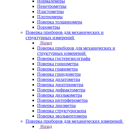
Нормалемеры
Пенетрометры
Пластометры
Плотномеры
Поверка толщиномера
Порометры
Поверка приборов для механических и
структурных измерений
Назад
Поверка приборов для механических и
структурных измерений
Поверка гистерезисографа
Поверка гониометра
Поверка гравиметра
Поверка гриндометра
Поверка дилатометра
Поверка диоптриметра
Поверка дифрактометра
Поверка диэлькометра
Поверка интерферометра
Поверка линзметра
Поверка структуроскопа
Поверка эвольвентомера
Поверка приборов для механических измерений
Назад