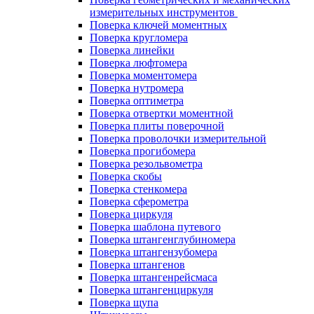
измерительных инструментов
Поверка ключей моментных
Поверка кругломера
Поверка линейки
Поверка люфтомера
Поверка моментомера
Поверка нутромера
Поверка оптиметра
Поверка отвертки моментной
Поверка плиты поверочной
Поверка проволочки измерительной
Поверка прогибомера
Поверка резольвометра
Поверка скобы
Поверка стенкомера
Поверка сферометра
Поверка циркуля
Поверка шаблона путевого
Поверка штангенглубиномера
Поверка штангензубомера
Поверка штангенов
Поверка штангенрейсмаса
Поверка штангенциркуля
Поверка щупа