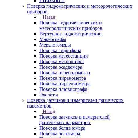
Штихмассы
Поверка гидрометрических и метеорологических
приборов
Назад
Поверка гидрометрических и
метеорологических приборов
Вертушки гидрометрические
Мареографы
Мерзлотомеры
Поверка гидрофона
Поверка метеостанции
Поверка метроштока
Поверка осадкомера
Поверка перепадометра
Поверка пиранометра
Поверка пиргелиометра
Поверка плювиографа
Эхолоты
Поверка датчиков и измерителей физических
параметров
Назад
Поверка датчиков и измерителей
физических параметров
Поверка белизномера
Поверка белкомера